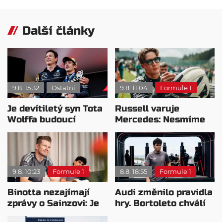
Další články
9.8. 15:32
Ostatní
9.8. 11:04
Formule 1
Je devítiletý syn Tota
Russell varuje
Wolffa budoucí
Mercedes: Nesmíme
hvězdou F1?
usnout na vavřínech
9.8. 10:23
Formule 1
8.8. 18:55
Formule 1
Binotta nezajímají
Audi změnilo pravidla
zprávy o Sainzovi: Je
hry. Bortoleto chválí
to důkaz, že Audi
nový tým i jeho