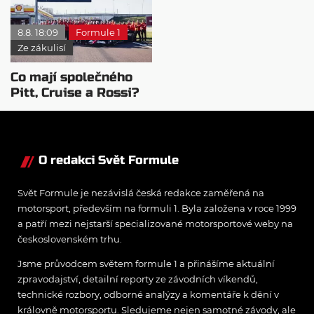
roste
mentalitu
8.8. 18:09
Formule 1
Ze zákulisí
Co mají společného
Pitt, Cruise a Rossi?
Všichni řídili
monopost F1
O redakci Svět Formule
Svět Formule je nezávislá česká redakce zaměřená na
motorsport, především na formuli 1. Byla založena v roce 1999
a patří mezi nejstarší specializované motorsportové weby na
československém trhu.
Jsme průvodcem světem formule 1 a přinášíme aktuální
zpravodajství, detailní reporty ze závodních víkendů,
technické rozbory, odborné analýzy a komentáře k dění v
královně motorsportu. Sledujeme nejen samotné závody, ale