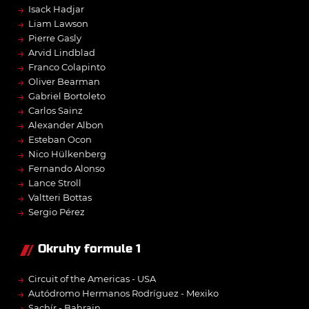
→
Isack Hadjar
→
Liam Lawson
→
Pierre Gasly
→
Arvid Lindblad
→
Franco Colapinto
→
Oliver Bearman
→
Gabriel Bortoleto
→
Carlos Sainz
→
Alexander Albon
→
Esteban Ocon
→
Nico Hülkenberg
→
Fernando Alonso
→
Lance Stroll
→
Valtteri Bottas
→
Sergio Pérez
Okruhy formule 1
→
Circuit of the Americas - USA
→
Autódromo Hermanos Rodríguez - Mexiko
→
Sachír - Bahrajn