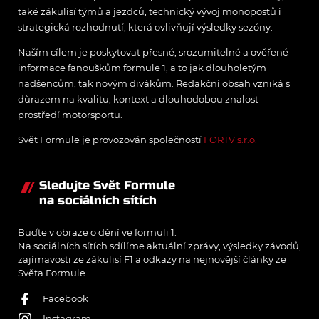
také zákulisí týmů a jezdců, technický vývoj monopostů i
strategická rozhodnutí, která ovlivňují výsledky sezóny.
Naším cílem je poskytovat přesné, srozumitelné a ověřené
informace fanouškům formule 1, a to jak dlouholetým
nadšencům, tak novým divákům. Redakční obsah vzniká s
důrazem na kvalitu, kontext a dlouhodobou znalost
prostředí motorsportu.
Svět Formule je provozován společností
FORTV s.r.o.
Sledujte Svět Formule
na sociálních sítích
Buďte v obraze o dění ve formuli 1.
Na sociálních sítích sdílíme aktuální zprávy, výsledky závodů,
zajímavosti ze zákulisí F1 a odkazy na nejnovější články ze
Světa Formule.
Facebook
Instagram