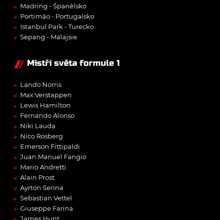
→
Madring - Španělsko
→
Portimão - Portugalsko
→
Istanbul Park - Turecko
→
Sepang - Malajsie
Mistři světa formule 1
→
Lando Norris
→
Max Verstappen
→
Lewis Hamilton
→
Fernando Alonso
→
Niki Lauda
→
Nico Rosberg
→
Emerson Fittipaldi
→
Juan Manuel Fangio
→
Mario Andretti
→
Alain Prost
→
Ayrton Senna
→
Sebastian Vettel
→
Giuseppe Farina
→
James Hunt