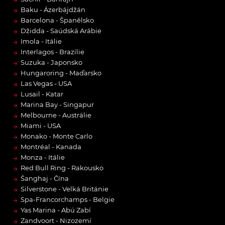
→
Baku - Ázerbájdžán
→
Barcelona - Španělsko
→
Džidda - Saúdská Arábie
→
Imola - Itálie
→
Interlagos - Brazílie
→
Suzuka - Japonsko
→
Hungaroring - Maďarsko
→
Las Vegas - USA
→
Lusail - Katar
→
Marina Bay - Singapur
→
Melbourne - Austrálie
→
Miami - USA
→
Monako - Monte Carlo
→
Montréal - Kanada
→
Monza - Itálie
→
Red Bull Ring - Rakousko
→
Šanghaj - Čína
→
Silverstone - Velká Británie
→
Spa-Francorchamps - Belgie
→
Yas Marina - Abú Zabí
→
Zandvoort - Nizozemí