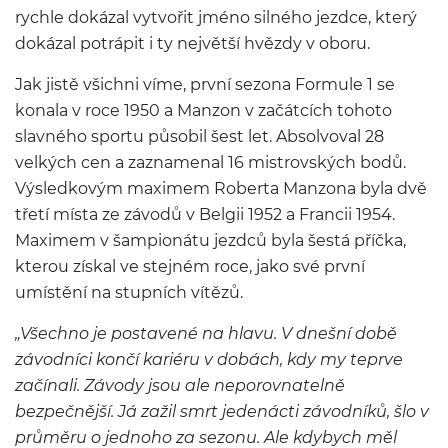
rychle dokázal vytvořit jméno silného jezdce, který
dokázal potrápit i ty největší hvězdy v oboru.
Jak jistě všichni víme, první sezona Formule 1 se
konala v roce 1950 a Manzon v začátcích tohoto
slavného sportu působil šest let. Absolvoval 28
velkých cen a zaznamenal 16 mistrovských bodů.
Výsledkovým maximem Roberta Manzona byla dvě
třetí místa ze závodů v Belgii 1952 a Francii 1954.
Maximem v šampionátu jezdců byla šestá příčka,
kterou získal ve stejném roce, jako své první
umístění na stupních vítězů.
„Všechno je postavené na hlavu. V dnešní době
závodníci končí kariéru v dobách, kdy my teprve
začínali. Závody jsou ale neporovnatelně
bezpečnější. Já zažil smrt jedenácti závodníků, šlo v
průměru o jednoho za sezonu. Ale kdybych měl