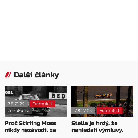
Další články
7.8. 21:24
Formule 1
Ze zákulisí
7.8. 17:03
Formule 1
Proč Stirling Moss
Stella je hrdý, že
nikdy nezávodil za
nehledali výmluvy,
Ferrariho
proč nedokážou