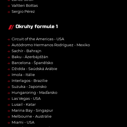
→
Valtteri Bottas
→
Sergio Pérez
Okruhy formule 1
→
Circuit of the Americas - USA
→
Autódromo Hermanos Rodríguez - Mexiko
→
Sachír - Bahrajn
→
Baku - Ázerbájdžán
→
Barcelona - Španělsko
→
Džidda - Saúdská Arábie
→
Imola - Itálie
→
Interlagos - Brazílie
→
Suzuka - Japonsko
→
Hungaroring - Maďarsko
→
Las Vegas - USA
→
Lusail - Katar
→
Marina Bay - Singapur
→
Melbourne - Austrálie
→
Miami - USA