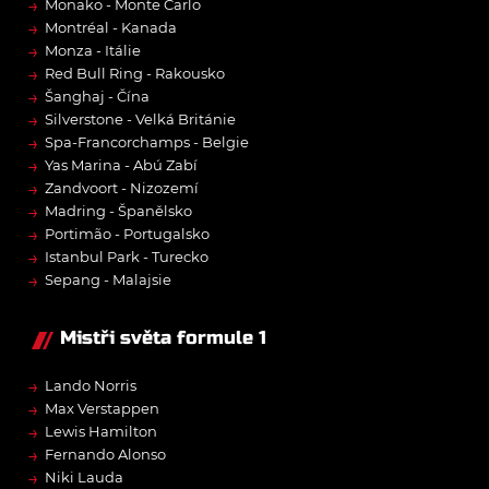
→
Monako - Monte Carlo
→
Montréal - Kanada
→
Monza - Itálie
→
Red Bull Ring - Rakousko
→
Šanghaj - Čína
→
Silverstone - Velká Británie
→
Spa-Francorchamps - Belgie
→
Yas Marina - Abú Zabí
→
Zandvoort - Nizozemí
→
Madring - Španělsko
→
Portimão - Portugalsko
→
Istanbul Park - Turecko
→
Sepang - Malajsie
Mistři světa formule 1
→
Lando Norris
→
Max Verstappen
→
Lewis Hamilton
→
Fernando Alonso
→
Niki Lauda