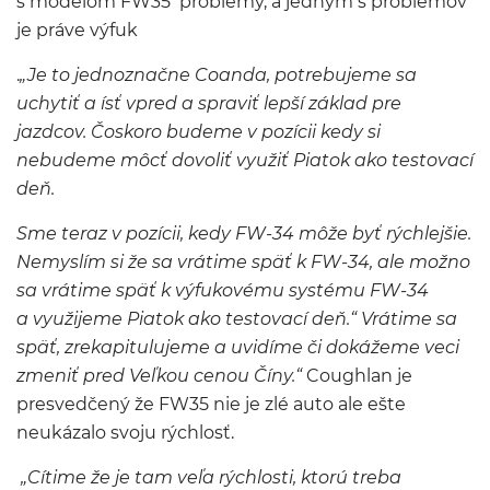
s modelom FW35 problémy, a jedným s problémov
je práve výfuk
.
„Je to jednoznačne Coanda, potrebujeme sa
uchytiť a ísť vpred a spraviť lepší základ pre
jazdcov. Čoskoro budeme v pozícii kedy si
nebudeme môcť dovoliť využiť Piatok ako testovací
deň.
Sme teraz v pozícii, kedy FW-34 môže byť rýchlejšie.
Nemyslím si že sa vrátime späť k FW-34, ale možno
sa vrátime späť k výfukovému systému FW-34
a využijeme Piatok ako testovací deň.“ Vrátime sa
späť, zrekapitulujeme a uvidíme či dokážeme veci
zmeniť pred Veľkou cenou Číny.“
Coughlan je
presvedčený že FW35 nie je zlé auto ale ešte
neukázalo svoju rýchlosť.
„Cítime že je tam veľa rýchlosti, ktorú treba