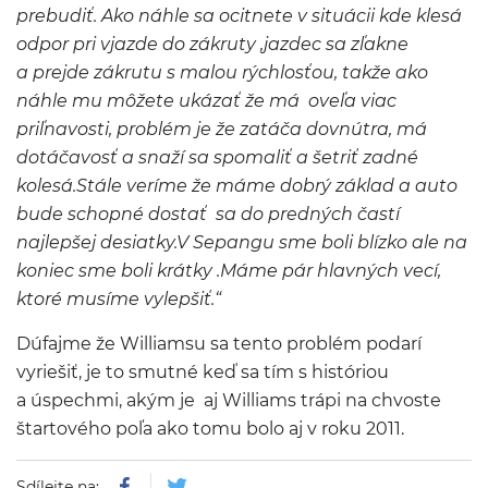
prebudiť. Ako náhle sa ocitnete v situácii kde klesá
odpor pri vjazde do zákruty ,jazdec sa zľakne
a prejde zákrutu s malou rýchlosťou, takže ako
náhle mu môžete ukázať že má oveľa viac
priľnavosti, problém je že zatáča dovnútra, má
dotáčavosť a snaží sa spomaliť a šetriť zadné
kolesá.Stále veríme že máme dobrý základ a auto
bude schopné dostať sa do predných častí
najlepšej desiatky.V Sepangu sme boli blízko ale na
koniec sme boli krátky .Máme pár hlavných vecí,
ktoré musíme vylepšiť.“
Dúfajme že Williamsu sa tento problém podarí
vyriešiť, je to smutné keď sa tím s históriou
a úspechmi, akým je aj Williams trápi na chvoste
štartového poľa ako tomu bolo aj v roku 2011.
Sdílejte na: