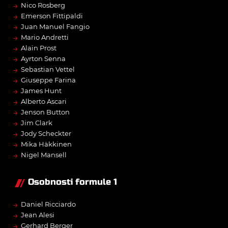
→
Nico Rosberg
→
Emerson Fittipaldi
→
Juan Manuel Fangio
→
Mario Andretti
→
Alain Prost
→
Ayrton Senna
→
Sebastian Vettel
→
Giuseppe Farina
→
James Hunt
→
Alberto Ascari
→
Jenson Button
→
Jim Clark
→
Jody Scheckter
→
Mika Häkkinen
→
Nigel Mansell
Osobnosti formule 1
→
Daniel Ricciardo
→
Jean Alesi
→
Gerhard Berger