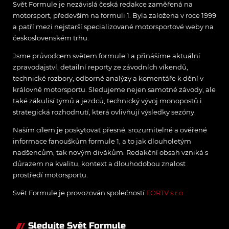
Svět Formule je nezávislá česká redakce zaměřená na
motorsport, především na formuli 1. Byla založena v roce 1999
a patří mezi nejstarší specializované motorsportové weby na
československém trhu.
Jsme průvodcem světem formule 1 a přinášíme aktuální
zpravodajství, detailní reporty ze závodních víkendů,
technické rozbory, odborné analýzy a komentáře k dění v
královně motorsportu. Sledujeme nejen samotné závody, ale
také zákulisí týmů a jezdců, technický vývoj monopostů i
strategická rozhodnutí, která ovlivňují výsledky sezóny.
Naším cílem je poskytovat přesné, srozumitelné a ověřené
informace fanouškům formule 1, a to jak dlouholetým
nadšencům, tak novým divákům. Redakční obsah vzniká s
důrazem na kvalitu, kontext a dlouhodobou znalost
prostředí motorsportu.
Svět Formule je provozován společností
FORTV s.r.o.
Sledujte Svět Formule