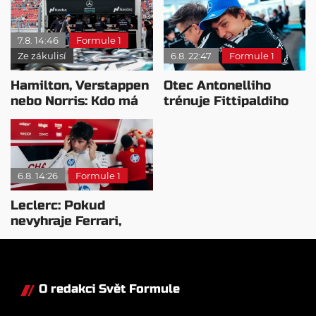
bojovat o titul
7.8. 14:46
Formule 1
Ze zákulisí
6.8. 22:47
Formule 1
Hamilton, Verstappen
Otec Antonelliho
nebo Norris: Kdo má
trénuje Fittipaldiho
nejvyšší plat?
syna: Brazilec
vychvaluje lídra
6.8. 14:26
Formule 1
Leclerc: Pokud
nevyhraje Ferrari,
přeji titul
Antonellimu
O redakci Svět Formule