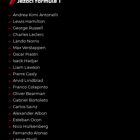
Jezdci formule 1
→
Andrea Kimi Antonelli
→
Lewis Hamilton
→
George Russell
→
Charles Leclerc
→
Lando Norris
→
Max Verstappen
→
Oscar Piastri
→
Isack Hadjar
→
Liam Lawson
→
Pierre Gasly
→
Arvid Lindblad
→
Franco Colapinto
→
Oliver Bearman
→
Gabriel Bortoleto
→
Carlos Sainz
→
Alexander Albon
→
Esteban Ocon
→
Nico Hülkenberg
→
Fernando Alonso
→
Lance Stroll