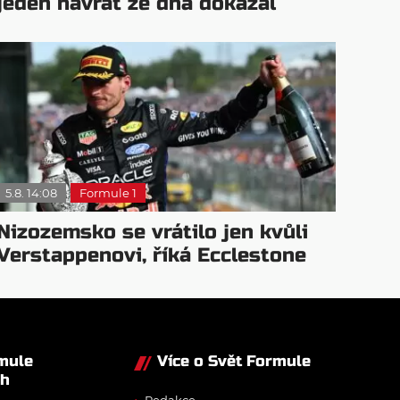
jeden návrat ze dna dokázal
5.8. 14:08
Formule 1
Nizozemsko se vrátilo jen kvůli
Verstappenovi, říká Ecclestone
rmule
Více o Svět Formule
ch