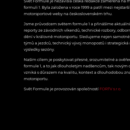
Svět Formule je nezávislá česká redakce zaměřená na m
formuli 1. Byla založena v roce 1999 a patří mezi nejstarš
motorsportové weby na československém trhu.
Jsme průvodcem světem formule 1 a přinášíme aktuální z
reporty ze závodních víkendů, technické rozbory, odbo
dění v královně motorsportu. Sledujeme nejen samotné z
týmů a jezdců, technický vývoj monopostů i strategická 
výsledky sezóny.
Naším cílem je poskytovat přesné, srozumitelné a ově
formule 1, a to jak dlouholetým nadšencům, tak novým
vzniká s důrazem na kvalitu, kontext a dlouhodobou zna
motorsportu.
Svět Formule je provozován společností
FORTV s.r.o.