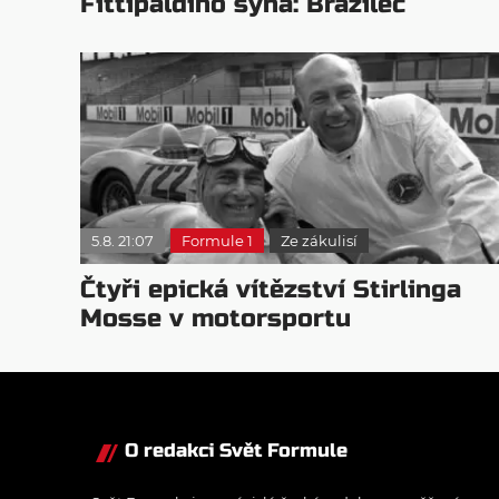
Fittipaldiho syna: Brazilec
vychvaluje lídra
5.8. 21:07
Formule 1
Ze zákulisí
Čtyři epická vítězství Stirlinga
Mosse v motorsportu
O redakci Svět Formule