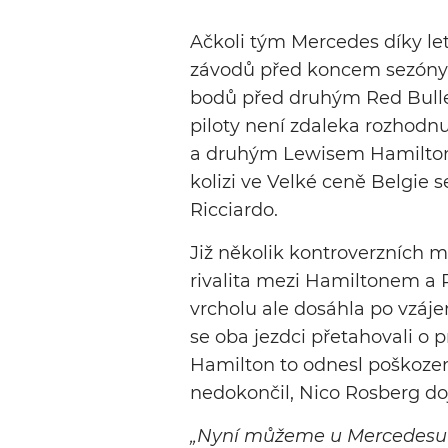
Ačkoli tým Mercedes díky l
závodů před koncem sezóny
bodů před druhým Red Bull
piloty není zdaleka rozhod
a druhým Lewisem Hamilton
kolizi ve Velké ceně Belgie 
Ricciardo.
Již několik kontroverzních 
rivalita mezi Hamiltonem a 
vrcholu ale dosáhla po vzáj
se oba jezdci přetahovali o p
Hamilton to odnesl poškoze
nedokončil, Nico Rosberg doj
„Nyní můžeme u Mercedesu v