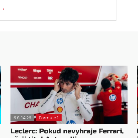
 →
6.8. 14:26
Formule 1
Leclerc: Pokud nevyhraje Ferrari,