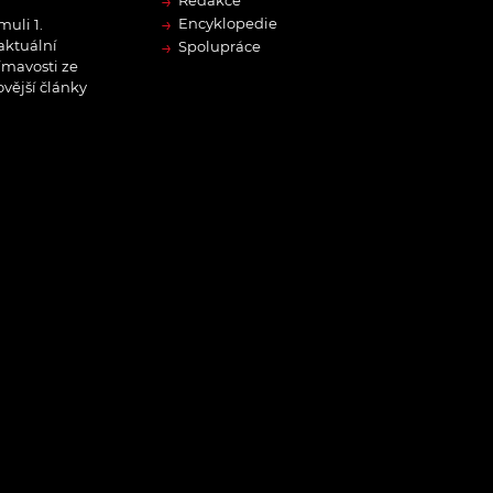
→
Redakce
→
Encyklopedie
muli 1.
→
 aktuální
Spolupráce
ímavosti ze
ovější články