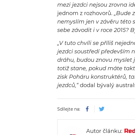
mezi jezdci nejsou zrovna ide
jednom z rozhovorů.
„Bude z
nemyslím jen v závěru této 
sebe závodit i v roce 2015? 
„V tuto chvíli se příliš nejed
jezdci soustředí především n
dráhu, budou znovu myslet j
totiž stane, pokud máte takt
zisk Poháru konstruktérů, t
jezdců,“
dodal bývalý austral
Sdílejte na:
Red
Autor článku: