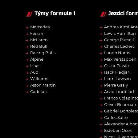
Týmy formule 1
Jezdci form
→
→
Mercedes
Andrea Kimi Ant
→
→
Ferrari
Lewis Hamilton
→
→
McLaren
George Russell
→
→
Red Bull
Charles Leclerc
→
→
Racing Bulls
Lando Norris
→
→
Alpine
Max Verstappen
→
→
Haas
Oscar Piastri
→
→
Audi
Isack Hadjar
→
→
Williams
Liam Lawson
→
→
Aston Martin
Pierre Gasly
→
→
Cadillac
Arvid Lindblad
→
Franco Colapint
→
Oliver Bearman
→
Gabriel Bortolet
→
Carlos Sainz
→
Alexander Albon
→
Esteban Ocon
→
Nico Hülkenber