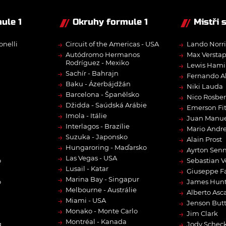
ule 1
Okruhy formule 1
Mistři 
→
→
onelli
Circuit of the Americas - USA
Lando Norri
→
→
Autódromo Hermanos
Max Versta
Rodríguez - Mexiko
→
Lewis Hami
→
Sachír - Bahrajn
→
Fernando A
→
Baku - Ázerbájdžán
→
Niki Lauda
→
Barcelona - Španělsko
→
Nico Rosbe
→
Džidda - Saúdská Arábie
→
Emerson Fit
→
Imola - Itálie
→
Juan Manue
→
Interlagos - Brazílie
→
Mario Andre
→
Suzuka - Japonsko
→
Alain Prost
→
Hungaroring - Maďarsko
→
Ayrton Sen
→
Las Vegas - USA
→
o
Sebastian V
→
Lusail - Katar
→
Giuseppe F
→
Marina Bay - Singapur
→
o
James Hun
→
Melbourne - Austrálie
→
Alberto Asca
→
Miami - USA
→
Jenson But
→
Monako - Monte Carlo
→
Jim Clark
→
Montréal - Kanada
→
g
Jody Scheck