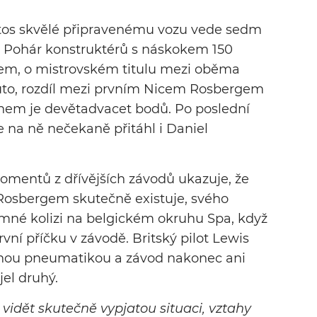
etos skvělé připravenému vozu vede sedm
 Pohár konstruktérů s náskokem 150
em, o mistrovském titulu mezi oběma
nuto, rozdíl mezi prvním Nicem Rosbergem
em je devětadvacet bodů. Po poslední
se na ně nečekaně přitáhl i Daniel
momentů z dřívějších závodů ukazuje, že
Rosbergem skutečně existuje, svého
emné kolizi na belgickém okruhu Spa, když
rvní příčku v závodě. Britský pilot Lewis
nou pneumatikou a závod nakonec ani
el druhý.
idět skutečně vypjatou situaci, vztahy