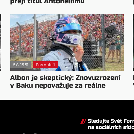
přeji titul Antonellimu
5.8. 15:51
Formule 1
Albon je skeptický: Znovuzrození
v Baku nepovažuje za reálne
Sledujte Svět Fo
na sociálních sítí