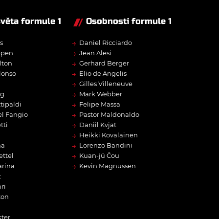
světa formule 1
Osobnosti formule 1
→
s
Daniel Ricciardo
→
ppen
Jean Alesi
→
lton
Gerhard Berger
→
lonso
Elio de Angelis
→
Gilles Villeneuve
→
rg
Mark Webber
→
tipaldi
Felipe Massa
→
l Fangio
Pastor Maldonaldo
→
tti
Daniil Kvjat
→
Heikki Kovalainen
→
na
Lorenzo Bandini
→
ettel
Kuan-jü Čou
→
arina
Kevin Magnussen
t
ri
ton
ter