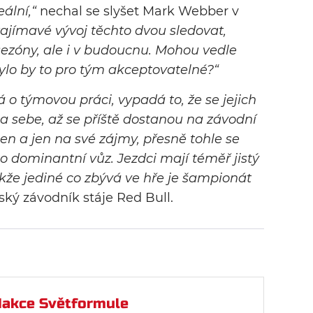
ální,“
nechal se slyšet Mark Webber v
ajímavé vývoj těchto dvou sledovat,
sezóny, ale i v budoucnu. Mohou vedle
Bylo by to pro tým akceptovatelné?“
ná o týmovou práci, vypadá to, že se jejich
a sebe, až se příště dostanou na závodní
en a jen na své zájmy, přesně tohle se
o dominantní vůz. Jezdci mají téměř jistý
akže jediné co zbývá ve hře je šampionát
ský závodník stáje Red Bull.
akce Světformule