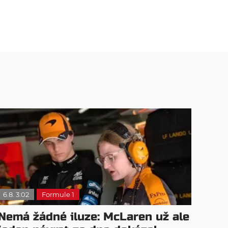
6.8. 3:02
Formule 1
Nemá žádné iluze: McLaren už ale