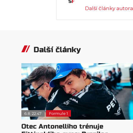
Další články autora
Další články
6.8. 22:47
Formule 1
Otec Antonelliho trénuje