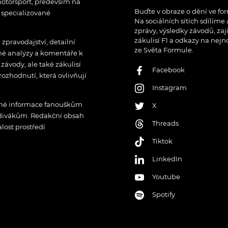
otorsport, především na
Buďte v obraze o dění ve for
í specializované
Na sociálních sítích sdílíme
zprávy, výsledky závodů, zaj
zákulisí F1 a odkazy na nejn
pravodajství, detailní
ze Světa Formule.
rné analýzy a komentáře k
ávody, ale také zákulisí
Facebook
rozhodnutí, která ovlivňují
Instagram
řené informace fanouškům
X
 divákům. Redakční obsah
Threads
lost prostředí
Tiktok
LinkedIn
Youtube
Spotify