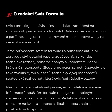
O redakci Svět Formule
Svět Formule je nezávislá česká redakce zaměřená na
motorsport, především na formuli 1. Byla založena v roce 1999
a patří mezi nejstarší specializované motorsportové weby na
československém trhu.
Jsme průvodcem světem formule 1 a přinášíme aktuální
zpravodajství, detailní reporty ze závodních víkendů,
technické rozbory, odborné analýzy a komentáře k dění v
královně motorsportu. Sledujeme nejen samotné závody, ale
také zákulisí týmů a jezdců, technický vývoj monopostů i
strategická rozhodnutí, která ovlivňují výsledky sezóny.
Naším cílem je poskytovat přesné, srozumitelné a ověřené
informace fanouškům formule 1, a to jak dlouholetým
nadšencům, tak novým divákům. Redakční obsah vzniká s
důrazem na kvalitu, kontext a dlouhodobou znalost
prostředí motorsportu.