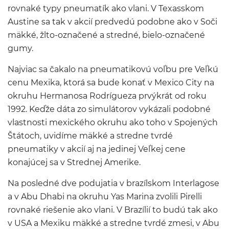
rovnaké typy pneumatík ako vlani. V Texasskom
Austine sa tak v akcií predvedú podobne ako v Soči
mäkké, žlto-označené a stredné, bielo-označené
gumy.
Najviac sa čakalo na pneumatikovú voľbu pre Veľkú
cenu Mexika, ktorá sa bude konať v Mexico City na
okruhu Hermanosa Rodrígueza prvýkrát od roku
1992. Keďže dáta zo simulátorov vykázali podobné
vlastnosti mexického okruhu ako toho v Spojených
Štátoch, uvidíme mäkké a stredne tvrdé
pneumatiky v akcií aj na jedinej Veľkej cene
konajúcej sa v Strednej Amerike.
Na posledné dve podujatia v brazílskom Interlagose
a v Abu Dhabi na okruhu Yas Marina zvolili Pirelli
rovnaké riešenie ako vlani. V Brazílií to budú tak ako
v USA a Mexiku mäkké a stredne tvrdé zmesi, v Abu