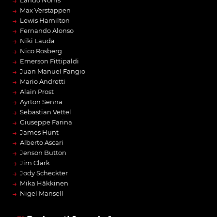
→
Lando Norris
→
Max Verstappen
→
Lewis Hamilton
→
Fernando Alonso
→
Niki Lauda
→
Nico Rosberg
→
Emerson Fittipaldi
→
Juan Manuel Fangio
→
Mario Andretti
→
Alain Prost
→
Ayrton Senna
→
Sebastian Vettel
→
Giuseppe Farina
→
James Hunt
→
Alberto Ascari
→
Jenson Button
→
Jim Clark
→
Jody Scheckter
→
Mika Häkkinen
→
Nigel Mansell