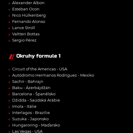
→
Alexander Albon
→
Esteban Ocon
→
Nico Hülkenberg
→
Fernando Alonso
→
Lance Stroll
→
Valtteri Bottas
→
Sergio Pérez
Okruhy formule 1
→
Circuit of the Americas - USA
→
Autódromo Hermanos Rodríguez - Mexiko
→
Sachír - Bahrajn
→
Baku - Ázerbájdžán
→
Barcelona - Španělsko
→
Džidda - Saúdská Arábie
→
Imola - Itálie
→
Interlagos - Brazílie
→
Suzuka - Japonsko
→
Hungaroring - Maďarsko
→
Las Vegas - USA