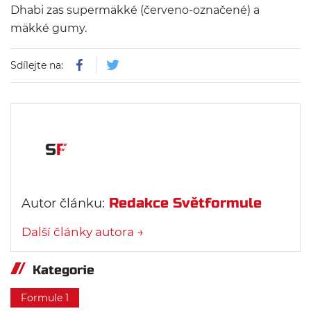
Dhabi zas supermäkké (červeno-označené) a
mäkké gumy.
Sdílejte na:
Redakce Světformule
Autor článku:
Další články autora →
Kategorie
Formule 1