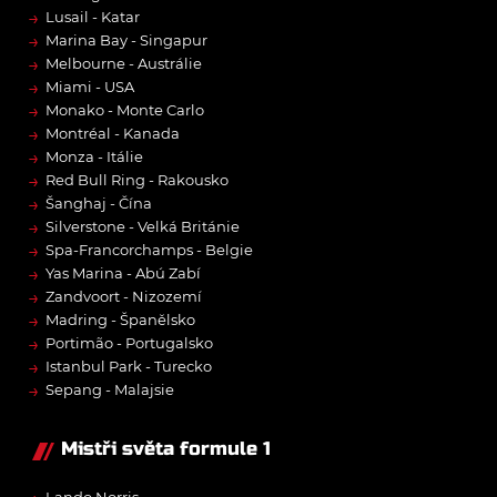
→
Lusail - Katar
→
Marina Bay - Singapur
→
Melbourne - Austrálie
→
Miami - USA
→
Monako - Monte Carlo
→
Montréal - Kanada
→
Monza - Itálie
→
Red Bull Ring - Rakousko
→
Šanghaj - Čína
→
Silverstone - Velká Británie
→
Spa-Francorchamps - Belgie
→
Yas Marina - Abú Zabí
→
Zandvoort - Nizozemí
→
Madring - Španělsko
→
Portimão - Portugalsko
→
Istanbul Park - Turecko
→
Sepang - Malajsie
Mistři světa formule 1