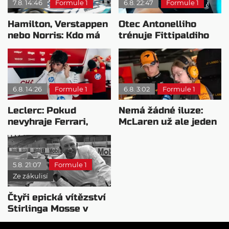
7.8. 14:46
Formule 1
6.8. 22:47
Formule 1
Hamilton, Verstappen
Otec Antonelliho
nebo Norris: Kdo má
trénuje Fittipaldiho
nejvyšší plat?
syna: Brazilec
vychvaluje lídra
6.8. 14:26
Formule 1
6.8. 3:02
Formule 1
Leclerc: Pokud
Nemá žádné iluze:
nevyhraje Ferrari,
McLaren už ale jeden
přeji titul
návrat ze dna dokázal
Antonellimu
5.8. 21:07
Formule 1
Ze zákulisí
Čtyři epická vítězství
Stirlinga Mosse v
motorsportu