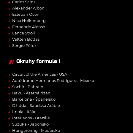
→
Carlos Sainz
→
Alexander Albon
→
Esteban Ocon
→
Nico Hülkenberg
→
Fernando Alonso
→
Lance Stroll
→
Valtteri Bottas
→
Sergio Pérez
Okruhy formule 1
→
Circuit of the Americas - USA
→
Autódromo Hermanos Rodríguez - Mexiko
→
Sachír - Bahrajn
→
Baku - Ázerbájdžán
→
Barcelona - Španělsko
→
Džidda - Saúdská Arábie
→
Imola - Itálie
→
Interlagos - Brazílie
→
Suzuka - Japonsko
→
Hungaroring - Maďarsko