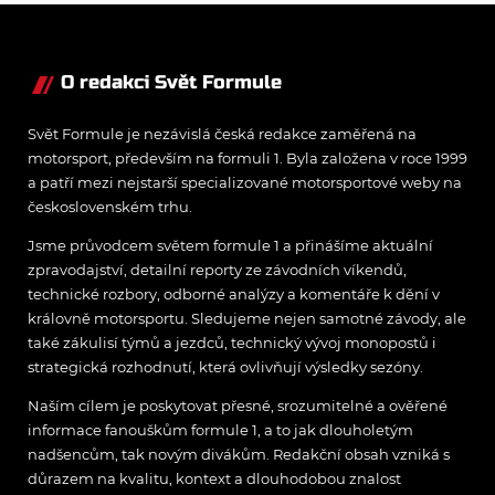
přeji titul
Antonellimu
O redakci Svět Formule
Svět Formule je nezávislá česká redakce zaměřená na
motorsport, především na formuli 1. Byla založena v roce 1999
a patří mezi nejstarší specializované motorsportové weby na
československém trhu.
Jsme průvodcem světem formule 1 a přinášíme aktuální
zpravodajství, detailní reporty ze závodních víkendů,
technické rozbory, odborné analýzy a komentáře k dění v
královně motorsportu. Sledujeme nejen samotné závody, ale
také zákulisí týmů a jezdců, technický vývoj monopostů i
strategická rozhodnutí, která ovlivňují výsledky sezóny.
Naším cílem je poskytovat přesné, srozumitelné a ověřené
informace fanouškům formule 1, a to jak dlouholetým
nadšencům, tak novým divákům. Redakční obsah vzniká s
důrazem na kvalitu, kontext a dlouhodobou znalost