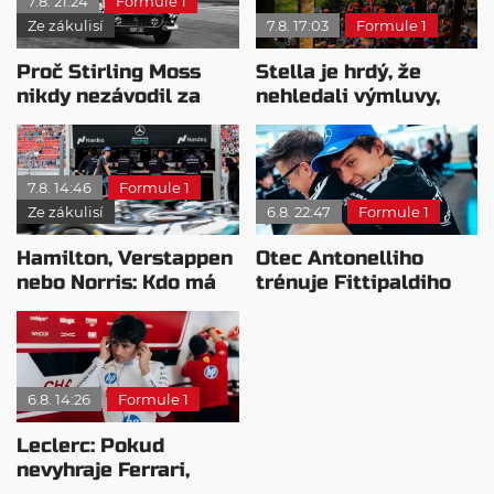
7.8. 21:24
Formule 1
Ze zákulisí
7.8. 17:03
Formule 1
Proč Stirling Moss
Stella je hrdý, že
nikdy nezávodil za
nehledali výmluvy,
Ferrariho
proč nedokážou
bojovat o titul
7.8. 14:46
Formule 1
Ze zákulisí
6.8. 22:47
Formule 1
Hamilton, Verstappen
Otec Antonelliho
nebo Norris: Kdo má
trénuje Fittipaldiho
nejvyšší plat?
syna: Brazilec
vychvaluje lídra
6.8. 14:26
Formule 1
Leclerc: Pokud
nevyhraje Ferrari,