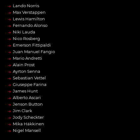
→
Lando Norris
→
Max Verstappen
→
Lewis Hamilton
→
Fernando Alonso
→
Niki Lauda
→
Nico Rosberg
→
Emerson Fittipaldi
→
Juan Manuel Fangio
→
Mario Andretti
→
Alain Prost
→
Ayrton Senna
→
Sebastian Vettel
→
Giuseppe Farina
→
James Hunt
→
Alberto Ascari
→
Jenson Button
→
Jim Clark
→
Jody Scheckter
→
Mika Häkkinen
→
Nigel Mansell