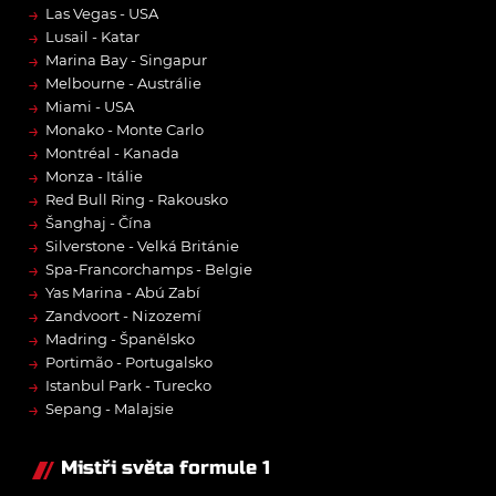
→
Las Vegas - USA
→
Lusail - Katar
→
Marina Bay - Singapur
→
Melbourne - Austrálie
→
Miami - USA
→
Monako - Monte Carlo
→
Montréal - Kanada
→
Monza - Itálie
→
Red Bull Ring - Rakousko
→
Šanghaj - Čína
→
Silverstone - Velká Británie
→
Spa-Francorchamps - Belgie
→
Yas Marina - Abú Zabí
→
Zandvoort - Nizozemí
→
Madring - Španělsko
→
Portimão - Portugalsko
→
Istanbul Park - Turecko
→
Sepang - Malajsie
Mistři světa formule 1