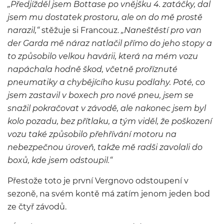
„Předjížděl jsem Bottase po vnějšku 4. zatáčky, dal
jsem mu dostatek prostoru, ale on do mě prostě
narazil,“
stěžuje si Francouz.
„Naneštěstí pro van
der Garda mě náraz natlačil přímo do jeho stopy a
to způsobilo velkou havárii, která na mém vozu
napáchala hodně škod, včetně proříznuté
pneumatiky a chybějícího kusu podlahy. Poté, co
jsem zastavil v boxech pro nové pneu, jsem se
snažil pokračovat v závodě, ale nakonec jsem byl
kolo pozadu, bez přítlaku, a tým viděl, že poškození
vozu také způsobilo přehřívání motoru na
nebezpečnou úroveň, takže mě radši zavolali do
boxů, kde jsem odstoupil.“
Přestože toto je první Vergnovo odstoupení v
sezoně, na svém kontě má zatím jenom jeden bod
ze čtyř závodů.