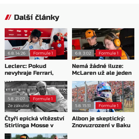
Další články
6.8. 14:26
Formule 1
6.8. 3:02
Formule 1
Leclerc: Pokud
Nemá žádné iluze:
nevyhraje Ferrari,
McLaren už ale jeden
přeji titul
návrat ze dna dokázal
Antonellimu
5.8. 21:07
Formule 1
Ze zákulisí
5.8. 15:51
Formule 1
Čtyři epická vítězství
Albon je skeptický:
Stirlinga Mosse v
Znovuzrození v Baku
motorsportu
nepovažuje za reálne