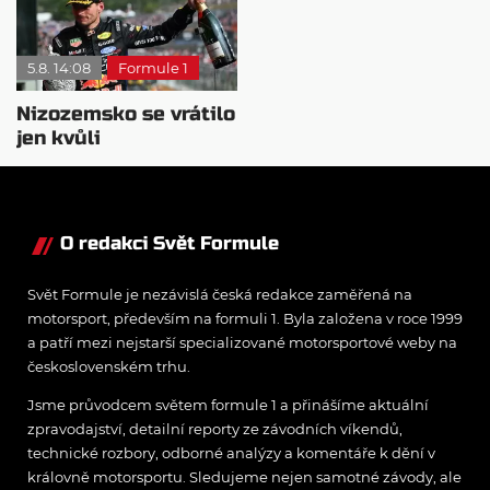
5.8. 14:08
Formule 1
Nizozemsko se vrátilo
jen kvůli
Verstappenovi, říká
Ecclestone
O redakci Svět Formule
Svět Formule je nezávislá česká redakce zaměřená na
motorsport, především na formuli 1. Byla založena v roce 1999
a patří mezi nejstarší specializované motorsportové weby na
československém trhu.
Jsme průvodcem světem formule 1 a přinášíme aktuální
zpravodajství, detailní reporty ze závodních víkendů,
technické rozbory, odborné analýzy a komentáře k dění v
královně motorsportu. Sledujeme nejen samotné závody, ale