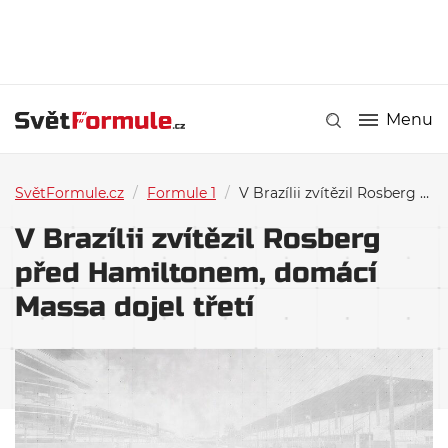
Menu
SvětFormule.cz
/
Formule 1
/
V Brazílii zvítězil Rosberg před Hamiltonem, domácí Massa dojel třetí
V Brazílii zvítězil Rosberg
před Hamiltonem, domácí
Massa dojel třetí