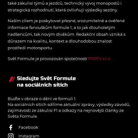
také zákulisí týmů a jezdců, technický vývoj monopostů i
strategická rozhodnutí, která ovlivňují výsledky sezóny.
Naším cílem je poskytovat přesné, srozumitelné a ověřené
informace fanouškům formule 1, a to jak dlouholetým
nadšencům, tak novým divákům. Redakční obsah vzniká s
důrazem na kvalitu, kontext a dlouhodobou znalost
prostředí motorsportu.
Svět Formule je provozován společností
FORTV s.r.o.
Sledujte Svět Formule
na sociálních sítích
Buďte v obraze o dění ve formuli 1.
Na sociálních sítích sdílíme aktuální zprávy, výsledky závodů,
zajímavosti ze zákulisí F1 a odkazy na nejnovější články ze
Světa Formule.
Facebook
Instagram