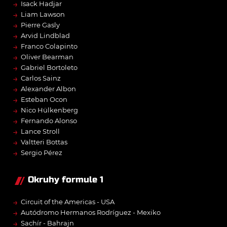
→
Isack Hadjar
→
Liam Lawson
→
Pierre Gasly
→
Arvid Lindblad
→
Franco Colapinto
→
Oliver Bearman
→
Gabriel Bortoleto
→
Carlos Sainz
→
Alexander Albon
→
Esteban Ocon
→
Nico Hülkenberg
→
Fernando Alonso
→
Lance Stroll
→
Valtteri Bottas
→
Sergio Pérez
Okruhy formule 1
→
Circuit of the Americas - USA
→
Autódromo Hermanos Rodríguez - Mexiko
→
Sachír - Bahrajn