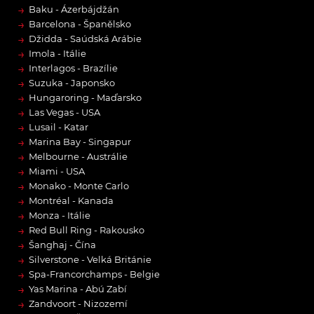
→
Baku - Ázerbájdžán
→
Barcelona - Španělsko
→
Džidda - Saúdská Arábie
→
Imola - Itálie
→
Interlagos - Brazílie
→
Suzuka - Japonsko
→
Hungaroring - Maďarsko
→
Las Vegas - USA
→
Lusail - Katar
→
Marina Bay - Singapur
→
Melbourne - Austrálie
→
Miami - USA
→
Monako - Monte Carlo
→
Montréal - Kanada
→
Monza - Itálie
→
Red Bull Ring - Rakousko
→
Šanghaj - Čína
→
Silverstone - Velká Británie
→
Spa-Francorchamps - Belgie
→
Yas Marina - Abú Zabí
→
Zandvoort - Nizozemí