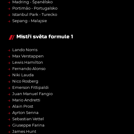
→
Madring - Španělsko
→
Portimão - Portugalsko
→
Istanbul Park - Turecko
→
Sepang - Malajsie
Mistři světa formule 1
→
Lando Norris
→
Max Verstappen
→
Lewis Hamilton
→
Fernando Alonso
→
Niki Lauda
→
Nico Rosberg
→
Emerson Fittipaldi
→
Juan Manuel Fangio
→
Mario Andretti
→
Alain Prost
→
Ayrton Senna
→
Sebastian Vettel
→
Giuseppe Farina
→
James Hunt