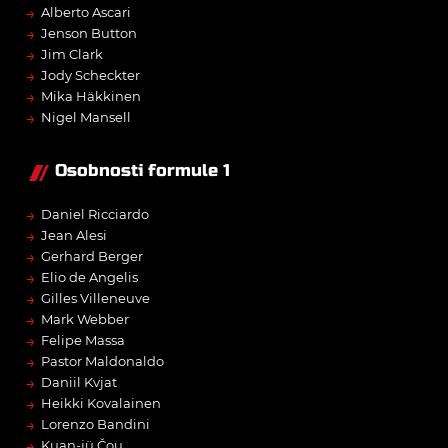
→
Alberto Ascari
→
Jenson Button
→
Jim Clark
→
Jody Scheckter
→
Mika Häkkinen
→
Nigel Mansell
Osobnosti formule 1
→
Daniel Ricciardo
→
Jean Alesi
→
Gerhard Berger
→
Elio de Angelis
→
Gilles Villeneuve
→
Mark Webber
→
Felipe Massa
→
Pastor Maldonaldo
→
Daniil Kvjat
→
Heikki Kovalainen
→
Lorenzo Bandini
→
Kuan-jü Čou