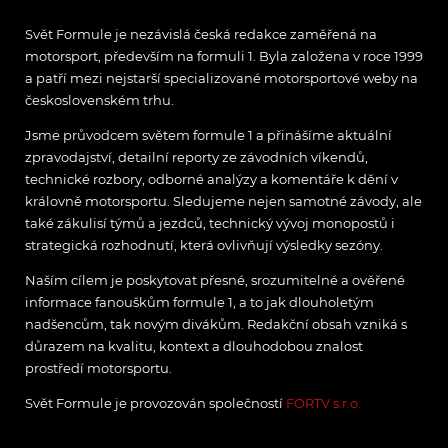
Svět Formule je nezávislá česká redakce zaměřená na
motorsport, především na formuli 1. Byla založena v roce 1999
a patří mezi nejstarší specializované motorsportové weby na
československém trhu.
Jsme průvodcem světem formule 1 a přinášíme aktuální
zpravodajství, detailní reporty ze závodních víkendů,
technické rozbory, odborné analýzy a komentáře k dění v
královně motorsportu. Sledujeme nejen samotné závody, ale
také zákulisí týmů a jezdců, technický vývoj monopostů i
strategická rozhodnutí, která ovlivňují výsledky sezóny.
Naším cílem je poskytovat přesné, srozumitelné a ověřené
informace fanouškům formule 1, a to jak dlouholetým
nadšencům, tak novým divákům. Redakční obsah vzniká s
důrazem na kvalitu, kontext a dlouhodobou znalost
prostředí motorsportu.
Svět Formule je provozován společností
FORTV s.r.o.