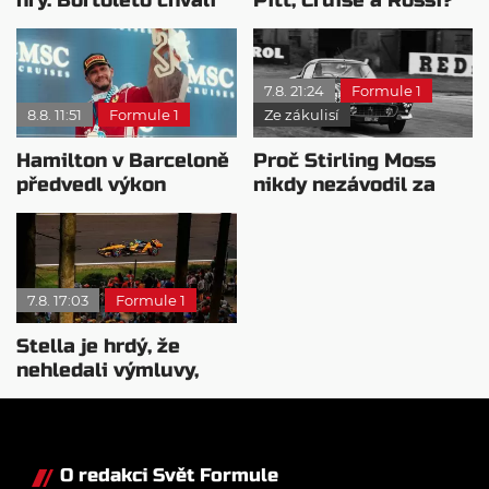
nový tým i jeho
Všichni řídili
mentalitu
monopost F1
7.8. 21:24
Formule 1
8.8. 11:51
Formule 1
Ze zákulisí
Hamilton v Barceloně
Proč Stirling Moss
předvedl výkon
nikdy nezávodil za
pravého šampiona
Ferrariho
7.8. 17:03
Formule 1
Stella je hrdý, že
nehledali výmluvy,
proč nedokážou
bojovat o titul
O redakci Svět Formule