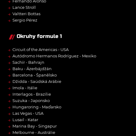
→
Fernando Alonso
→
Lance Stroll
→
Valtteri Bottas
→
Sergio Pérez
Okruhy formule 1
→
Circuit of the Americas - USA
→
Autódromo Hermanos Rodríguez - Mexiko
→
Sachír - Bahrajn
→
Baku - Ázerbájdžán
→
Barcelona - Španělsko
→
Džidda - Saúdská Arábie
→
Imola - Itálie
→
Interlagos - Brazílie
→
Suzuka - Japonsko
→
Hungaroring - Maďarsko
→
Las Vegas - USA
→
Lusail - Katar
→
Marina Bay - Singapur
→
Melbourne - Austrálie