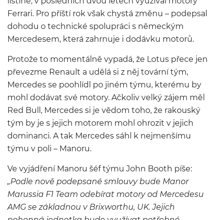
listině, v posledních dvou letech využíval motory
Ferrari. Pro příští rok však chystá změnu – podepsal
dohodu o technické spolupráci s německým
Mercedesem, která zahrnuje i dodávku motorů.
Protože to momentálně vypadá, že Lotus přece jen
převezme Renault a udělá si z něj tovární tým,
Mercedes se poohlídl po jiném týmu, kterému by
mohl dodávat své motory. Ačkoliv velký zájem měl
Red Bull, Mercedes si je vědom toho, že rakouský
tým by je s jejich motorem mohl ohrozit v jejich
dominanci. A tak Mercedes sáhl k nejmenšímu
týmu v poli – Manoru.
Ve vyjádření Manoru šéf týmu John Booth píše:
„Podle nově podepsané smlouvy bude Manor
Marussia F1 Team odebírat motory od Mercedesu
AMG se základnou v Brixworthu, UK. Jejich
pohonná jednotka bude využívat potřebné