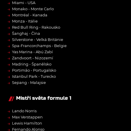
→
Miami - USA
→
Monako - Monte Carlo
→
Montréal - Kanada
→
Monza - Itálie
→
Red Bull Ring - Rakousko
→
Šanghaj - Čína
→
Silverstone - Velká Británie
→
Spa-Francorchamps - Belgie
→
Yas Marina - Abú Zabí
→
Zandvoort - Nizozemí
→
Madring - Španělsko
→
Portimão - Portugalsko
→
Istanbul Park - Turecko
→
Sepang - Malajsie
Mistři světa formule 1
→
Lando Norris
→
Max Verstappen
→
Lewis Hamilton
→
Fernando Alonso