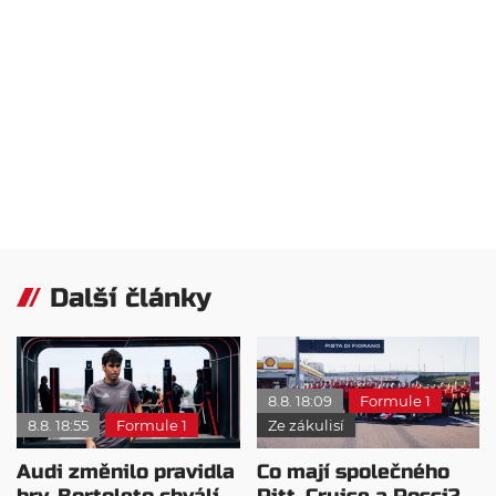
Další články
8.8. 18:09
Formule 1
8.8. 18:55
Formule 1
Ze zákulisí
Audi změnilo pravidla
Co mají společného
hry. Bortoleto chválí
Pitt, Cruise a Rossi?