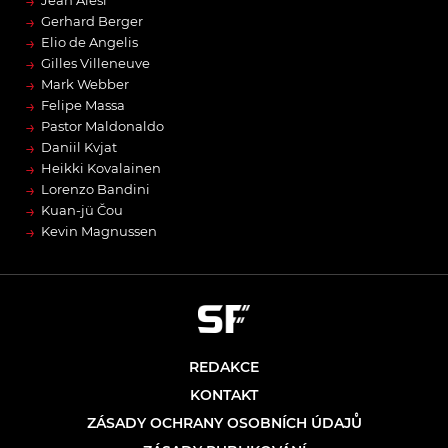
→
Jean Alesi
→
Gerhard Berger
→
Elio de Angelis
→
Gilles Villeneuve
→
Mark Webber
→
Felipe Massa
→
Pastor Maldonaldo
→
Daniil Kvjat
→
Heikki Kovalainen
→
Lorenzo Bandini
→
Kuan-jü Čou
→
Kevin Magnussen
REDAKCE
KONTAKT
ZÁSADY OCHRANY OSOBNÍCH ÚDAJŮ