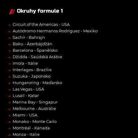
Okruhy formule 1
→
Circuit of the Americas - USA
→
Autódromo Hermanos Rodríguez - Mexiko
→
Sachír - Bahrajn
→
Baku - Ázerbájdžán
→
Barcelona - Španělsko
→
Džidda - Saúdská Arábie
→
Imola - Itálie
→
Interlagos - Brazílie
→
Suzuka - Japonsko
→
Hungaroring - Maďarsko
→
Las Vegas - USA
→
Lusail - Katar
→
Marina Bay - Singapur
→
Melbourne - Austrálie
→
Miami - USA
→
Monako - Monte Carlo
→
Montréal - Kanada
→
Monza - Itálie