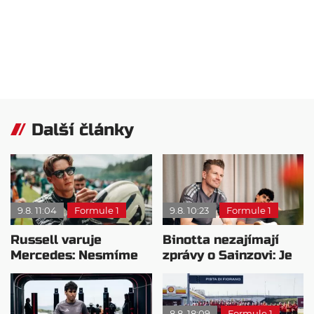
Další články
9.8. 11:04
Formule 1
9.8. 10:23
Formule 1
Russell varuje
Binotta nezajímají
Mercedes: Nesmíme
zprávy o Sainzovi: Je
usnout na vavřínech
to důkaz, že Audi
roste
8.8. 18:09
Formule 1