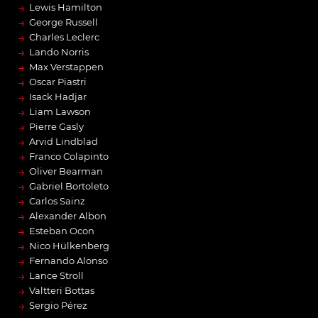
→
Lewis Hamilton
→
George Russell
→
Charles Leclerc
→
Lando Norris
→
Max Verstappen
→
Oscar Piastri
→
Isack Hadjar
→
Liam Lawson
→
Pierre Gasly
→
Arvid Lindblad
→
Franco Colapinto
→
Oliver Bearman
→
Gabriel Bortoleto
→
Carlos Sainz
→
Alexander Albon
→
Esteban Ocon
→
Nico Hülkenberg
→
Fernando Alonso
→
Lance Stroll
→
Valtteri Bottas
→
Sergio Pérez