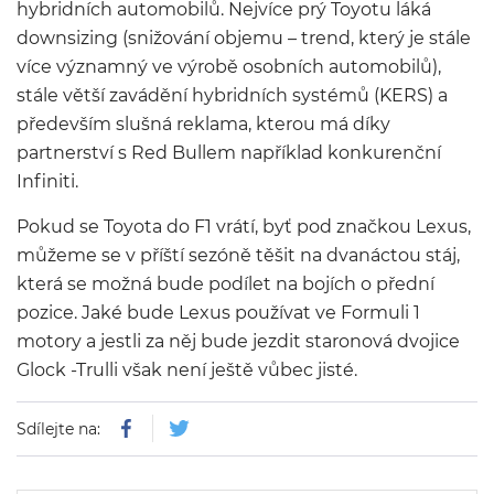
hybridních automobilů. Nejvíce prý Toyotu láká
downsizing (snižování objemu – trend, který je stále
více významný ve výrobě osobních automobilů),
stále větší zavádění hybridních systémů (KERS) a
především slušná reklama, kterou má díky
partnerství s Red Bullem například konkurenční
Infiniti.
Pokud se Toyota do F1 vrátí, byť pod značkou Lexus,
můžeme se v příští sezóně těšit na dvanáctou stáj,
která se možná bude podílet na bojích o přední
pozice. Jaké bude Lexus používat ve Formuli 1
motory a jestli za něj bude jezdit staronová dvojice
Glock -Trulli však není ještě vůbec jisté.
Sdílejte na: