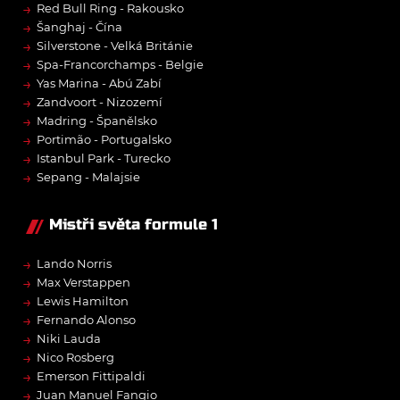
→
Red Bull Ring - Rakousko
→
Šanghaj - Čína
→
Silverstone - Velká Británie
→
Spa-Francorchamps - Belgie
→
Yas Marina - Abú Zabí
→
Zandvoort - Nizozemí
→
Madring - Španělsko
→
Portimão - Portugalsko
→
Istanbul Park - Turecko
→
Sepang - Malajsie
Mistři světa formule 1
→
Lando Norris
→
Max Verstappen
→
Lewis Hamilton
→
Fernando Alonso
→
Niki Lauda
→
Nico Rosberg
→
Emerson Fittipaldi
→
Juan Manuel Fangio