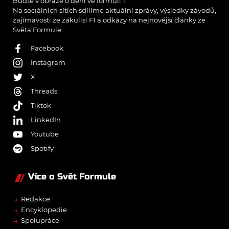
Buďte v obraze o dění ve formuli 1.
Na sociálních sítích sdílíme aktuální zprávy, výsledky závodů,
zajímavosti ze zákulisí F1 a odkazy na nejnovější články ze
Světa Formule.
Facebook
Instagram
X
Threads
Tiktok
LinkedIn
Youtube
Spotify
Více o Svět Formule
→
Redakce
→
Encyklopedie
→
Spolupráce