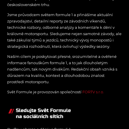
československém trhu.
Jsme průvodcem světem formule 1 a přinášíme aktuální
zpravodajství, detailní reporty ze závodních víkendů,
technické rozbory, odborné analýzy a komentáře k dění v
královně motorsportu. Sledujeme nejen samotné závody, ale
také zákulisí týmů a jezdců, technický vývoj monopostů i
strategická rozhodnutí, která ovlivňují výsledky sezóny.
Naším cílem je poskytovat přesné, srozumitelné a ověřené
informace fanouškům formule 1, a to jak dlouholetým
nadšencům, tak novým divákům. Redakční obsah vzniká s
důrazem na kvalitu, kontext a dlouhodobou znalost
prostředí motorsportu.
Svět Formule je provozován společností
FORTV s.r.o.
Sledujte Svět Formule
na sociálních sítích