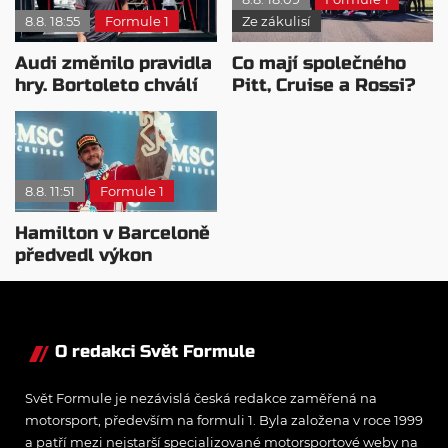
8.8. 18:55
Formule 1
Ze zákulisí
Audi změnilo pravidla
Co mají společného
hry. Bortoleto chválí
Pitt, Cruise a Rossi?
nový tým i jeho
Všichni řídili
mentalitu
monopost F1
8.8. 11:51
Formule 1
Hamilton v Barceloně
předvedl výkon
pravého šampiona
O redakci Svět Formule
Svět Formule je nezávislá česká redakce zaměřená na
motorsport, především na formuli 1. Byla založena v roce 1999
a patří mezi nejstarší specializované motorsportové weby na