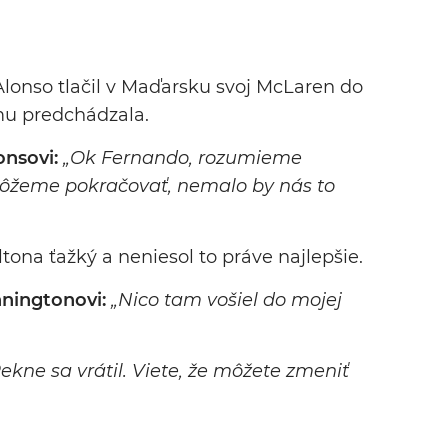
onso tlačil v Maďarsku svoj McLaren do
mu predchádzala.
onsovi:
„Ok Fernando, rozumieme
 môžeme pokračovať, nemalo by nás to
tona ťažký a neniesol to práve najlepšie.
nningtonovi:
„Nico tam vošiel do mojej
ekne sa vrátil. Viete, že môžete zmeniť