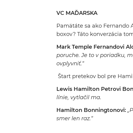
VC MAĎARSKA
Pamätáte sa ako Fernando Al
boxov? Táto konverzácia to
Mark Temple Fernandovi Al
poruche. Je to v poriadku,
ovplyvniť.“
Štart pretekov bol pre Hamil
Lewis Hamilton Petrovi Bo
línie, vytlačil ma.
Hamilton Bonningtonovi:
„P
smer len raz.“