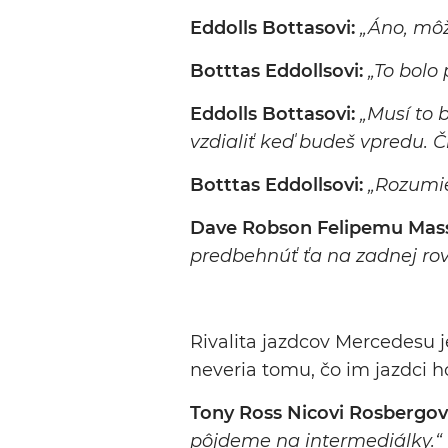
Eddolls Bottasovi:
„Áno, môž
Botttas Eddollsovi:
„To bolo 
Eddolls Bottasovi:
„Musí to 
vzdialiť keď budeš vpredu. Č
Botttas Eddollsovi:
„Rozumi
Dave Robson Felipemu Mas
predbehnúť ťa na zadnej rov
Rivalita jazdcov Mercedesu je 
neveria tomu, čo im jazdci h
Tony Ross Nicovi Rosbergov
pôjdeme na intermediálky.“