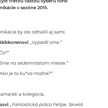
ýliť treťou časťou výberu toho
nikácie v sezóne 2015.
ikácie by ste odhalili aj sami.
äikkonenovi
:
„Vypadli sme.“
„Čo?“
Sme na sedemnástom mieste.“
Ako je to ku*va možné?“
kamaráti a kolegovia.
sovi:
„Fantastická práca Felipe. Skvelá