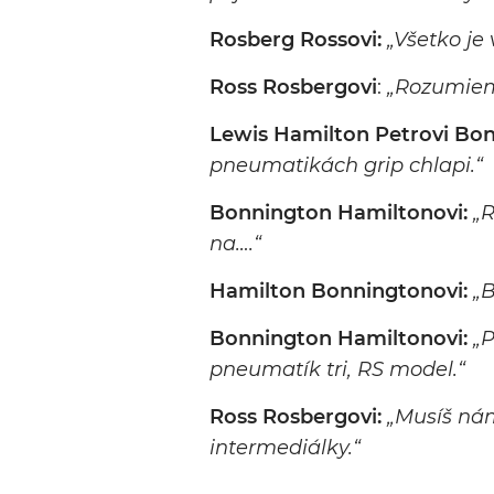
Rosberg Rossovi:
„Všetko je 
Ross Rosbergovi
:
„Rozumiem
Lewis Hamilton Petrovi Bo
pneumatikách grip chlapi.“
Bonnington Hamiltonovi:
„
na….“
Hamilton Bonningtonovi:
„B
Bonnington Hamiltonovi:
„P
pneumatík tri, RS model.“
Ross Rosbergovi:
„Musíš nám
intermediálky.“