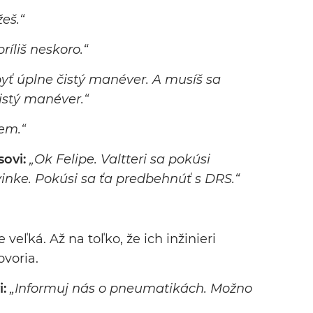
eš.“
príliš neskoro.“
byť úplne čistý manéver. A musíš sa
istý manéver.“
em.“
sovi:
„Ok Felipe. Valtteri sa pokúsi
inke. Pokúsi sa ťa predbehnúť s DRS.“
veľká. Až na toľko, že ich inžinieri
ovoria.
i:
„Informuj nás o pneumatikách. Možno