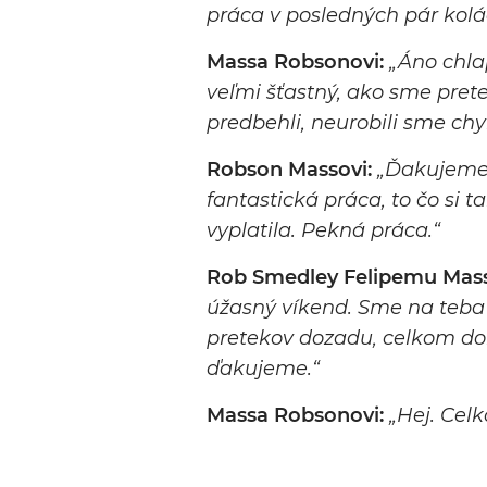
práca v posledných pár kolác
Massa Robsonovi:
„Áno chla
veľmi šťastný, ako sme pret
predbehli, neurobili sme chy
Robson Massovi:
„Ďakujeme 
fantastická práca, to čo si 
vyplatila. Pekná práca.“
Rob Smedley Felipemu Mass
úžasný víkend. Sme na teba 
pretekov dozadu, celkom do
ďakujeme.“
Massa Robsonovi:
„Hej. Cel