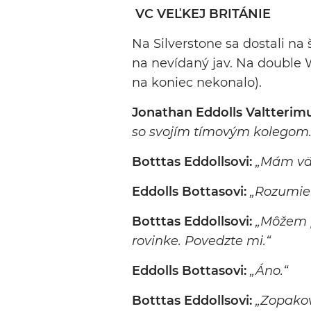
VC VEĽKEJ BRITÁNIE
Na Silverstone sa dostali na 
na nevídaný jav. Na double 
na koniec nekonalo).
Jonathan Eddolls Valtterim
so svojím tímovým kolegom.
Botttas Eddollsovi:
„Mám väč
Eddolls Bottasovi:
„Rozumie
Botttas Eddollsovi:
„Môžem p
rovinke. Povedzte mi.“
Eddolls Bottasovi:
„Áno.“
Botttas Eddollsovi:
„Zopakov