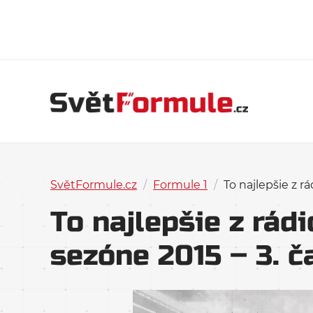
SvětFormule.cz
/
Formule 1
/
To najlepšie z r
To najlepšie z rád
sezóne 2015 – 3. č