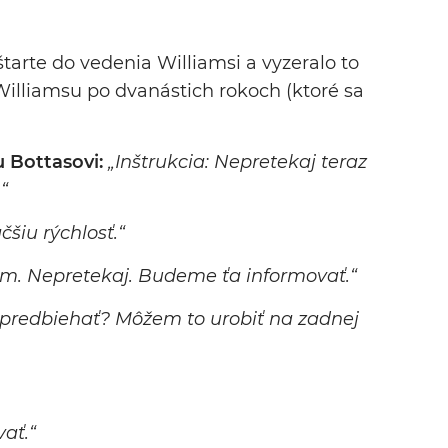
štarte do vedenia Williamsi a vyzeralo to
Williamsu po dvanástich rokoch (ktoré sa
u Bottasovi:
„Inštrukcia: Nepretekaj teraz
“
šiu rýchlosť.“
m. Nepretekaj. Budeme ťa informovať.“
redbiehať? Môžem to urobiť na zadnej
ať.“