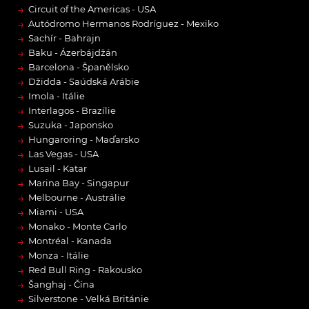
→
Circuit of the Americas - USA
→
Autódromo Hermanos Rodríguez - Mexiko
→
Sachír - Bahrajn
→
Baku - Ázerbájdžán
→
Barcelona - Španělsko
→
Džidda - Saúdská Arábie
→
Imola - Itálie
→
Interlagos - Brazílie
→
Suzuka - Japonsko
→
Hungaroring - Maďarsko
→
Las Vegas - USA
→
Lusail - Katar
→
Marina Bay - Singapur
→
Melbourne - Austrálie
→
Miami - USA
→
Monako - Monte Carlo
→
Montréal - Kanada
→
Monza - Itálie
→
Red Bull Ring - Rakousko
→
Šanghaj - Čína
→
Silverstone - Velká Británie