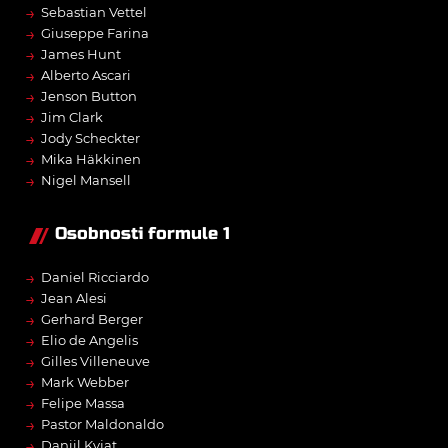
→
Sebastian Vettel
→
Giuseppe Farina
→
James Hunt
→
Alberto Ascari
→
Jenson Button
→
Jim Clark
→
Jody Scheckter
→
Mika Häkkinen
→
Nigel Mansell
Osobnosti formule 1
→
Daniel Ricciardo
→
Jean Alesi
→
Gerhard Berger
→
Elio de Angelis
→
Gilles Villeneuve
→
Mark Webber
→
Felipe Massa
→
Pastor Maldonaldo
→
Daniil Kvjat