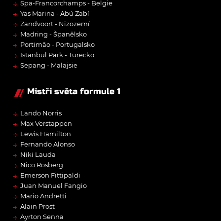
→
Spa-Francorchamps - Belgie
→
Yas Marina - Abú Zabí
→
Zandvoort - Nizozemí
→
Madring - Španělsko
→
Portimão - Portugalsko
→
Istanbul Park - Turecko
→
Sepang - Malajsie
Mistři světa formule 1
→
Lando Norris
→
Max Verstappen
→
Lewis Hamilton
→
Fernando Alonso
→
Niki Lauda
→
Nico Rosberg
→
Emerson Fittipaldi
→
Juan Manuel Fangio
→
Mario Andretti
→
Alain Prost
→
Ayrton Senna