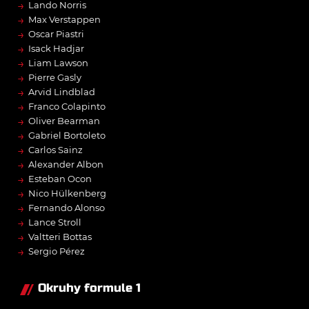
→
Lando Norris
→
Max Verstappen
→
Oscar Piastri
→
Isack Hadjar
→
Liam Lawson
→
Pierre Gasly
→
Arvid Lindblad
→
Franco Colapinto
→
Oliver Bearman
→
Gabriel Bortoleto
→
Carlos Sainz
→
Alexander Albon
→
Esteban Ocon
→
Nico Hülkenberg
→
Fernando Alonso
→
Lance Stroll
→
Valtteri Bottas
→
Sergio Pérez
Okruhy formule 1