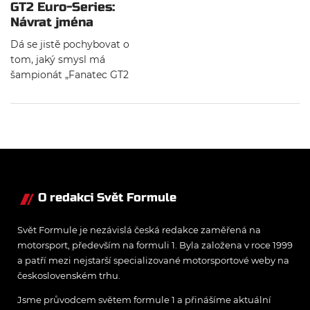
GT2 Euro-Series:
Návrat jména
Brabham na Spielberg
Dá se jistě pochybovat o
tom, jaký smysl má
šampionát „Fanatec GT2
European Series“, kterého se
minulý víkend na Red Bull
Ringu zúčastnilo pouhých 13
vozů. Z autorova
subjektivního hlediska se
jedná o jeden z mnoha
šampionátů, které do velké
míry znepřehledňují scénu
O redakci Svět Formule
závodů Grand Tourisme a i
scénu vytrvalostních
Svět Formule je nezávislá česká redakce zaměřená na
závodů.
motorsport, především na formuli 1. Byla založena v roce 1999
a patří mezi nejstarší specializované motorsportové weby na
československém trhu.
Jsme průvodcem světem formule 1 a přinášíme aktuální