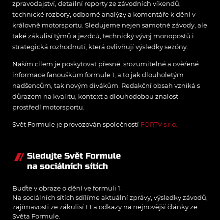
zpravodajství, detailní reporty ze závodních víkendů,
technické rozbory, odborné analýzy a komentáře k dění v
královně motorsportu. Sledujeme nejen samotné závody, ale
také zákulisí týmů a jezdců, technický vývoj monopostů i
strategická rozhodnutí, která ovlivňují výsledky sezóny.
Naším cílem je poskytovat přesné, srozumitelné a ověřené
informace fanouškům formule 1, a to jak dlouholetým
nadšencům, tak novým divákům. Redakční obsah vzniká s
důrazem na kvalitu, kontext a dlouhodobou znalost
prostředí motorsportu.
Svět Formule je provozován společností
FORTV s.r.o.
Sledujte Svět Formule
na sociálních sítích
Buďte v obraze o dění ve formuli 1.
Na sociálních sítích sdílíme aktuální zprávy, výsledky závodů,
zajímavosti ze zákulisí F1 a odkazy na nejnovější články ze
Světa Formule.