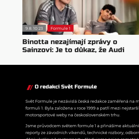
9.8. 10:23
Formule 1
Binotta nezajímají zprávy o
Sainzovi: Je to důkaz, že Audi
roste
O redakci Svět Formule
Svět Formule je nezávislá česká redakce zaměřená na m
formuli 1. Byla založena v roce 1999 a patří mezi nejstarš
motorsportové weby na československém trhu.
Jsme průvodcem světem formule 1 a přinášíme aktuální z
reporty ze závodních víkendů, technické rozbory, odbo