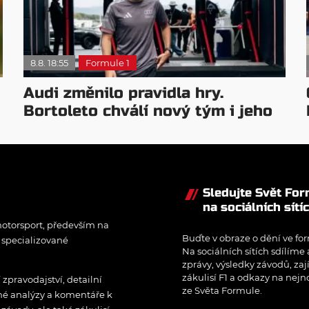
8.8. 18:55
Formule 1
Audi změnilo pravidla hry.
Bortoleto chválí nový tým i jeho
mentalitu
Sledujte Svět Fo
na sociálních sítí
otorsport, především na
Buďte v obraze o dění ve for
í specializované
Na sociálních sítích sdílíme
zprávy, výsledky závodů, zaj
zákulisí F1 a odkazy na nejn
pravodajství, detailní
ze Světa Formule.
rné analýzy a komentáře k