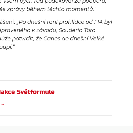
. Všem bych rád poděkoval za podporu,
vaše zprávy během těchto momentů.“
lášení:
„Po dnešní raní prohlídce od FIA byl
řipraveného k závodu, Scuderia Toro
ůže potvrdit, že Carlos do dnešní Velké
oupí.“
akce Světformule
 →