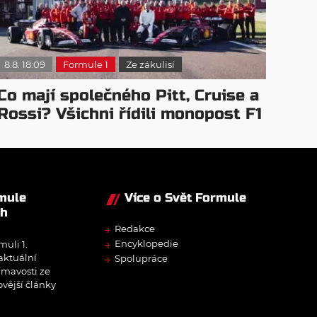
8.8. 18:09
Formule 1
Ze zákulisí
Co mají společného Pitt, Cruise a
Rossi? Všichni řídili monopost F1
rmule
Více o Svět Formule
ch
→
Redakce
→
Encyklopedie
muli 1.
→
 aktuální
Spolupráce
ímavosti ze
ovější články