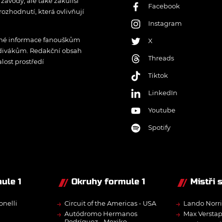
ávody, ale také zákulisí
Facebook
rozhodnutí, která ovlivňují
Instagram
řené informace fanouškům
X
 divákům. Redakční obsah
Threads
lost prostředí
Tiktok
LinkedIn
Youtube
Spotify
ule 1
Okruhy formule 1
Mistři 
→
→
onelli
Circuit of the Americas - USA
Lando Norri
→
→
Autódromo Hermanos
Max Versta
Rodríguez - Mexiko