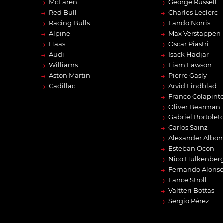
→
→
McLaren
George Russell
→
→
Red Bull
Charles Leclerc
→
→
Racing Bulls
Lando Norris
→
→
Alpine
Max Verstappen
→
→
Haas
Oscar Piastri
→
→
Audi
Isack Hadjar
→
→
Williams
Liam Lawson
→
→
Aston Martin
Pierre Gasly
→
→
Cadillac
Arvid Lindblad
→
Franco Colapint
→
Oliver Bearman
→
Gabriel Bortolet
→
Carlos Sainz
→
Alexander Albon
→
Esteban Ocon
→
Nico Hülkenber
→
Fernando Alons
→
Lance Stroll
→
Valtteri Bottas
→
Sergio Pérez