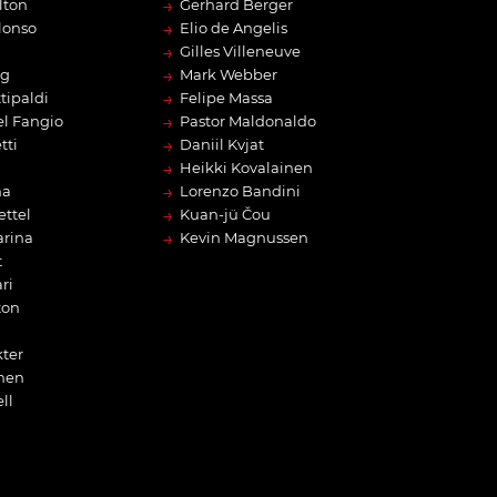
→
lton
Gerhard Berger
→
lonso
Elio de Angelis
→
Gilles Villeneuve
→
rg
Mark Webber
→
tipaldi
Felipe Massa
→
l Fangio
Pastor Maldonaldo
→
tti
Daniil Kvjat
→
Heikki Kovalainen
→
na
Lorenzo Bandini
→
ettel
Kuan-jü Čou
→
arina
Kevin Magnussen
t
ri
ton
ter
nen
ll