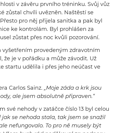
hlosti v závěru prvního tréninku. Svůj vůz
é zůstal chvíli uvězněn. Naštěstí se
řesto pro něj přijela sanitka a pak byl
ice ke kontrolám. Byl prohlášen za
sel zůstat přes noc kvůli pozorování.
m vyšetřením provedeným zdravotním
l, že je v pořádku a může závodit. Už
e startu udělila i přes jeho neúčast ve
era Carlos Sainz.
„Moje záda a krk jsou
ody, ale jsem absolutně připraven.“
em své nehody v zatáčce číslo 13 byl celou
jak se nehoda stala, tak jsem se snažil
 ale nefungovalo. To pro ně musely být