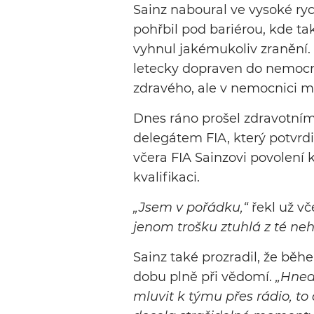
Sainz naboural ve vysoké ryc
pohřbil pod bariérou, kde tak
vyhnul jakémukoliv zranění. P
letecky dopraven do nemocn
zdravého, ale v nemocnici mu
Dnes ráno prošel zdravotní
delegátem FIA, který potvrdi
včera FIA Sainzovi povolení k
kvalifikaci.
„Jsem v pořádku,“
řekl už vč
jenom trošku ztuhlá z té neh
Sainz také prozradil, že běh
dobu plně při vědomí.
„Hned 
mluvit k týmu přes rádio, to