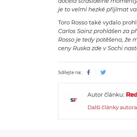
docela strašidelné momenty
je to velmi hezké přijímat 
Toro Rosso také vydalo proh
Carlos Sainz prohlášen za p
Rosso je tedy potěšena, že m
ceny Ruska zde v Sochi nast
Sdílejte na:
Red
Autor článku:
Další články autora