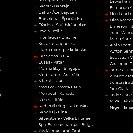
→
Lewis Hami
→
Sachír - Bahrajn
→
Fernando A
→
Baku - Ázerbájdžán
→
Niki Lauda
→
Barcelona - Španělsko
→
Nico Rosbe
→
Džidda - Saúdská Arábie
→
Emerson Fit
→
Imola - Itálie
→
Juan Manue
→
Interlagos - Brazílie
→
Mario Andre
→
Suzuka - Japonsko
→
Alain Prost
→
Hungaroring - Maďarsko
→
Ayrton Sen
→
Las Vegas - USA
→
o
Sebastian V
→
Lusail - Katar
→
Giuseppe F
→
Marina Bay - Singapur
→
o
James Hun
→
Melbourne - Austrálie
→
Alberto Asca
→
Miami - USA
→
Jenson But
→
Monako - Monte Carlo
→
Jim Clark
→
Montréal - Kanada
→
g
Jody Scheck
→
Monza - Itálie
→
o
Mika Häkki
→
Red Bull Ring - Rakousko
→
Nigel Manse
→
Šanghaj - Čína
→
Silverstone - Velká Británie
→
Spa-Francorchamps - Belgie
→
Yas Marina - Abú Zabí