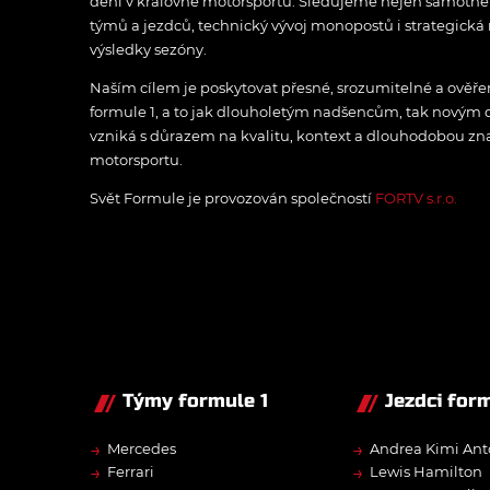
dění v královně motorsportu. Sledujeme nejen samotné z
týmů a jezdců, technický vývoj monopostů i strategická 
výsledky sezóny.
Naším cílem je poskytovat přesné, srozumitelné a ově
formule 1, a to jak dlouholetým nadšencům, tak novým
vzniká s důrazem na kvalitu, kontext a dlouhodobou zna
motorsportu.
Svět Formule je provozován společností
FORTV s.r.o.
Týmy formule 1
Jezdci form
→
→
Mercedes
Andrea Kimi Ant
→
→
Ferrari
Lewis Hamilton