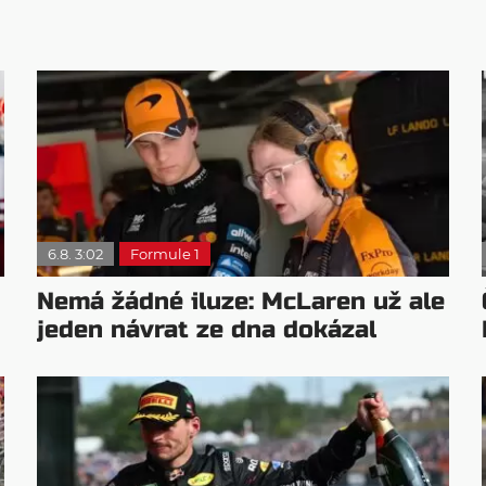
6.8. 3:02
Formule 1
Nemá žádné iluze: McLaren už ale
jeden návrat ze dna dokázal