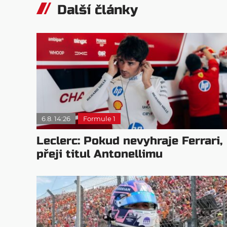
Další články
6.8. 14:26
Formule 1
Leclerc: Pokud nevyhraje Ferrari,
přeji titul Antonellimu