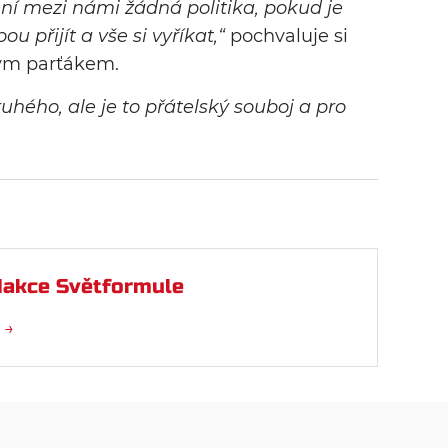
í mezi námi žádná politika, pokud je
 přijít a vše si vyříkat,“
pochvaluje si
vým parťákem.
uhého, ale je to přátelský souboj a pro
akce Světformule
 →