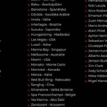
→
Fernando A
→
Baku - Ázerbájdžán
→
Niki Lauda
→
Barcelona - Španělsko
→
Nico Rosbe
→
Džidda - Saúdská Arábie
→
Emerson Fit
→
Imola - Itálie
→
Juan Manue
→
Interlagos - Brazílie
→
Mario Andre
→
Suzuka - Japonsko
→
Alain Prost
→
Hungaroring - Maďarsko
→
Ayrton Sen
→
Las Vegas - USA
→
o
Sebastian V
→
Lusail - Katar
→
Giuseppe F
→
Marina Bay - Singapur
→
o
James Hun
→
Melbourne - Austrálie
→
Alberto Asca
→
Miami - USA
→
Jenson But
→
Monako - Monte Carlo
→
Jim Clark
→
Montréal - Kanada
→
g
Jody Scheck
→
Monza - Itálie
→
o
Mika Häkki
→
Red Bull Ring - Rakousko
→
Nigel Manse
→
Šanghaj - Čína
→
Silverstone - Velká Británie
→
Spa-Francorchamps - Belgie
→
Yas Marina - Abú Zabí
→
Zandvoort - Nizozemí