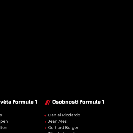
světa formule 1
Osobnosti formule 1
→
s
Daniel Ricciardo
→
ppen
Jean Alesi
→
lton
Gerhard Berger