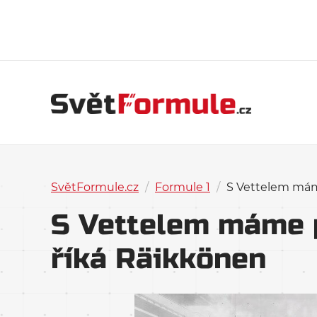
SvětFormule.cz
/
Formule 1
/
S Vettelem mám
S Vettelem máme p
říká Räikkönen