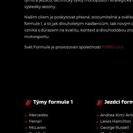
týmů a jezdců, technický vývoj monopostů i strategická 
výsledky sezóny.
Naším cílem je poskytovat přesné, srozumitelné a ově
formule 1, a to jak dlouholetým nadšencům, tak novým
vzniká s důrazem na kvalitu, kontext a dlouhodobou zna
motorsportu.
Svět Formule je provozován společností
FORTV s.r.o.
Týmy formule 1
Jezdci form
→
→
Mercedes
Andrea Kimi Ant
→
→
Ferrari
Lewis Hamilton
→
→
McLaren
George Russell