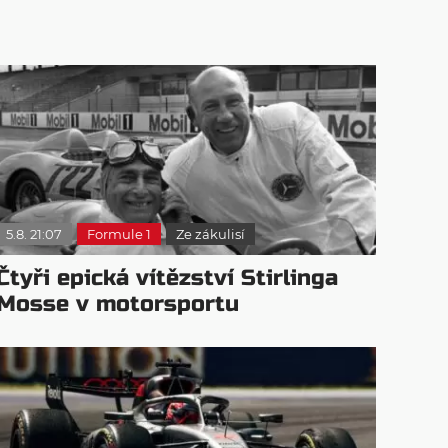
5.8. 21:07
Formule 1
Ze zákulisí
Čtyři epická vítězství Stirlinga
Mosse v motorsportu