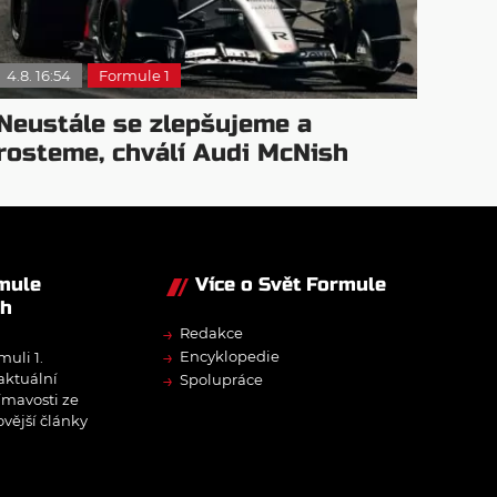
4.8. 16:54
Formule 1
Neustále se zlepšujeme a
rosteme, chválí Audi McNish
rmule
Více o Svět Formule
ch
→
Redakce
→
Encyklopedie
muli 1.
→
 aktuální
Spolupráce
ímavosti ze
ovější články