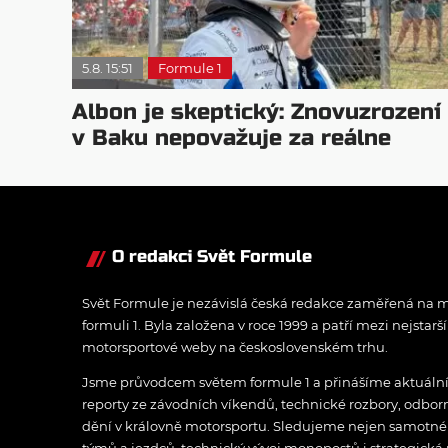
5.8. 15:51
Formule 1
Albon je skeptický: Znovuzrození
v Baku nepovažuje za reálne
O redakci Svět Formule
Svět Formule je nezávislá česká redakce zaměřená na m
formuli 1. Byla založena v roce 1999 a patří mezi nejstarš
motorsportové weby na československém trhu.
Jsme průvodcem světem formule 1 a přinášíme aktuální z
reporty ze závodních víkendů, technické rozbory, odbo
dění v královně motorsportu. Sledujeme nejen samotné z