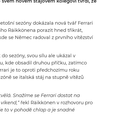
o svém novém stájovém kolegovi tvrdí, že
etošní sezóny dokázala nová tvář Ferrari
ho Räikkönena porazit hned třikrát,
kde se Němec radoval z prvního vítězství
 do sezóny, svou sílu ale ukázal v
, kde obsadil druhou příčku, zatímco
errari je to oproti předchozímu roku
zóně se italská stáj na stupně vítězů
vělá. Snažíme se Ferrari dostat na
 víkend,“
řekl Räikkönen v rozhovoru pro
e to v pohodě chlap a je snadné