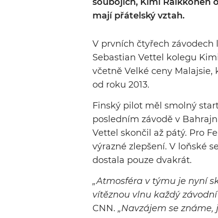
soubojích, Kimi Räikkönen 
mají přátelský vztah.
V prvních čtyřech závodech l
Sebastian Vettel kolegu Kimi
včetně Velké ceny Malajsie, 
od roku 2013.
Finský pilot měl smolný start
posledním závodě v Bahrajnu
Vettel skončil až pátý. Pro F
výrazné zlepšení. V loňské se
dostala pouze dvakrát.
„Atmosféra v týmu je nyní sk
vítěznou vlnu každý závodní
CNN.
„Navzájem se známe, j