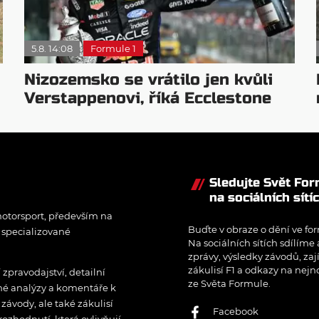
5.8. 14:08
Formule 1
Nizozemsko se vrátilo jen kvůli
Verstappenovi, říká Ecclestone
Sledujte Svět Fo
na sociálních sítí
otorsport, především na
Buďte v obraze o dění ve for
í specializované
Na sociálních sítích sdílíme
zprávy, výsledky závodů, zaj
zákulisí F1 a odkazy na nejn
pravodajství, detailní
ze Světa Formule.
rné analýzy a komentáře k
ávody, ale také zákulisí
Facebook