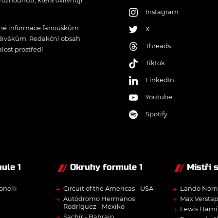
rozhodnutí, která ovlivňují
Instagram
řené informace fanouškům
X
 divákům. Redakční obsah
Threads
lost prostředí
Tiktok
LinkedIn
Youtube
Spotify
ule 1
Okruhy formule 1
Mistři 
→
→
onelli
Circuit of the Americas - USA
Lando Norri
→
→
Autódromo Hermanos
Max Versta
Rodríguez - Mexiko
→
Lewis Hami
→
Sachír - Bahrajn