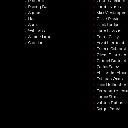
→
→
Red Bull
Charles Leclerc
→
→
Racing Bulls
Lando Norris
→
→
Alpine
Max Verstappen
→
→
Haas
Oscar Piastri
→
→
Audi
Isack Hadjar
→
→
Williams
Liam Lawson
→
→
Aston Martin
Pierre Gasly
→
→
Cadillac
Arvid Lindblad
→
Franco Colapint
→
Oliver Bearman
→
Gabriel Bortolet
→
Carlos Sainz
→
Alexander Albon
→
Esteban Ocon
→
Nico Hülkenber
→
Fernando Alons
→
Lance Stroll
→
Valtteri Bottas
→
Sergio Pérez