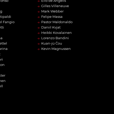
→
lonso
Elio de Angelis
→
Gilles Villeneuve
→
rg
Mark Webber
→
tipaldi
Felipe Massa
→
l Fangio
Pastor Maldonaldo
→
tti
Daniil Kvjat
→
Heikki Kovalainen
→
na
Lorenzo Bandini
→
ettel
Kuan-jü Čou
→
arina
Kevin Magnussen
t
ri
ton
ter
nen
ll