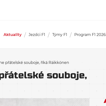
Aktuality
Jezdci F1
Týmy F1
Program F1 2026
e přátelské souboje, říká Räikkönen
řátelské souboje,