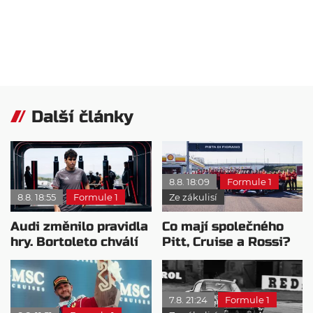
Další články
8.8. 18:09
Formule 1
8.8. 18:55
Formule 1
Ze zákulisí
Audi změnilo pravidla
Co mají společného
hry. Bortoleto chválí
Pitt, Cruise a Rossi?
nový tým i jeho
Všichni řídili
mentalitu
monopost F1
7.8. 21:24
Formule 1