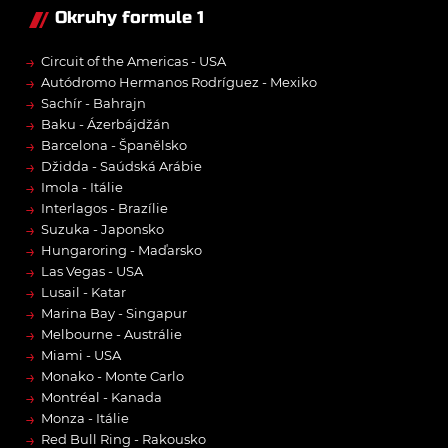
Okruhy formule 1
→
Circuit of the Americas - USA
→
Autódromo Hermanos Rodríguez - Mexiko
→
Sachír - Bahrajn
→
Baku - Ázerbájdžán
→
Barcelona - Španělsko
→
Džidda - Saúdská Arábie
→
Imola - Itálie
→
Interlagos - Brazílie
→
Suzuka - Japonsko
→
Hungaroring - Maďarsko
→
Las Vegas - USA
→
Lusail - Katar
→
Marina Bay - Singapur
→
Melbourne - Austrálie
→
Miami - USA
→
Monako - Monte Carlo
→
Montréal - Kanada
→
Monza - Itálie
→
Red Bull Ring - Rakousko