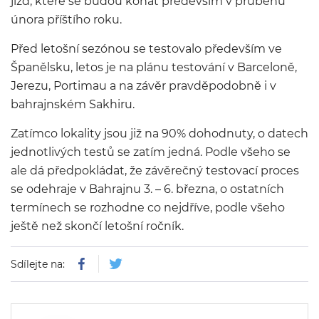
jízd, které se budou konat především v průběhu
února příštího roku.
Před letošní sezónou se testovalo především ve
Španělsku, letos je na plánu testování v Barceloně,
Jerezu, Portimau a na závěr pravděpodobně i v
bahrajnském Sakhiru.
Zatímco lokality jsou již na 90% dohodnuty, o datech
jednotlivých testů se zatím jedná. Podle všeho se
ale dá předpokládat, že závěrečný testovací proces
se odehraje v Bahrajnu 3. – 6. března, o ostatních
termínech se rozhodne co nejdříve, podle všeho
ještě než skončí letošní ročník.
Sdílejte na: