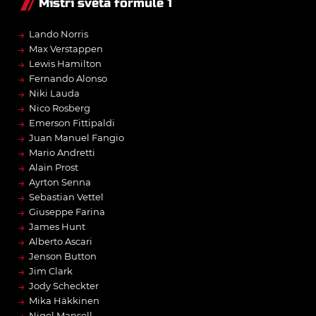
Mistři světa formule 1
→
Lando Norris
→
Max Verstappen
→
Lewis Hamilton
→
Fernando Alonso
→
Niki Lauda
→
Nico Rosberg
→
Emerson Fittipaldi
→
Juan Manuel Fangio
→
Mario Andretti
→
Alain Prost
→
Ayrton Senna
→
Sebastian Vettel
→
Giuseppe Farina
→
James Hunt
→
Alberto Ascari
→
Jenson Button
→
Jim Clark
→
Jody Scheckter
→
Mika Häkkinen
Nigel Mansell