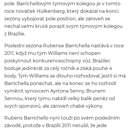
pole. Barrichellovým týmovým kolegou je v tomto
roce nováček Hülkenberg, který dokázal na konci
sezóny vybojovat pole position, ale zároveň se
nechal velmi krutě porazit svým týmovým kolegou
z Brazílie.
Poslední sezóna Rubense Barrichella nastává v roce
2011, když mu tým Williams není schopen
poskytnout konkurenceschopný vůz. Brazilec
boduje jedinkrát za celý ročník a získá pouhé 4
body. Tým Williams se dlouho rozhodoval, jestli si má
Barrichella ponechat, ale na konec se ho rozhodl
vyměnit synovcem Ayrtona Senny, Brunem
Sennou, který týmu nabídl velký balík peněz od
svých sponzorů, ale zároveň chabé výkony.
Rubens Barrichello nyní touží po svém posledním
závodě, protože v Brazílii 2011 netušil, že jede