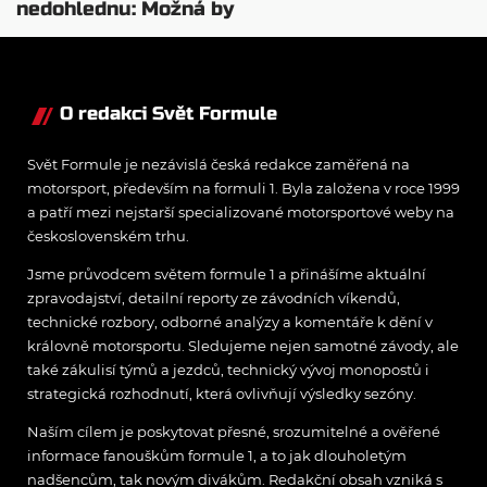
nedohlednu: Možná by
potřeboval plán B
O redakci Svět Formule
Svět Formule je nezávislá česká redakce zaměřená na
motorsport, především na formuli 1. Byla založena v roce 1999
a patří mezi nejstarší specializované motorsportové weby na
československém trhu.
Jsme průvodcem světem formule 1 a přinášíme aktuální
zpravodajství, detailní reporty ze závodních víkendů,
technické rozbory, odborné analýzy a komentáře k dění v
královně motorsportu. Sledujeme nejen samotné závody, ale
také zákulisí týmů a jezdců, technický vývoj monopostů i
strategická rozhodnutí, která ovlivňují výsledky sezóny.
Naším cílem je poskytovat přesné, srozumitelné a ověřené
informace fanouškům formule 1, a to jak dlouholetým
nadšencům, tak novým divákům. Redakční obsah vzniká s