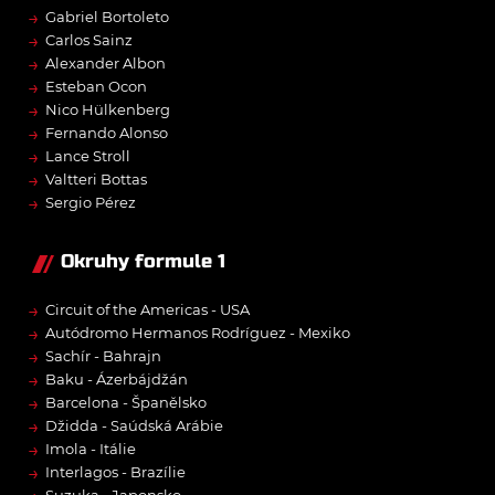
→
Gabriel Bortoleto
→
Carlos Sainz
→
Alexander Albon
→
Esteban Ocon
→
Nico Hülkenberg
→
Fernando Alonso
→
Lance Stroll
→
Valtteri Bottas
→
Sergio Pérez
Okruhy formule 1
→
Circuit of the Americas - USA
→
Autódromo Hermanos Rodríguez - Mexiko
→
Sachír - Bahrajn
→
Baku - Ázerbájdžán
→
Barcelona - Španělsko
→
Džidda - Saúdská Arábie
→
Imola - Itálie
→
Interlagos - Brazílie