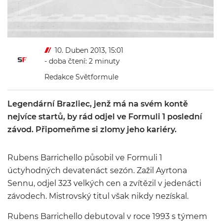
10. Duben 2013, 15:01
- doba čtení: 2 minuty
Redakce Světformule
Legendární Brazliec, jenž má na svém kontě
nejvíce startů, by rád odjel ve Formuli 1 poslední
závod. Připomeňme si zlomy jeho kariéry.
Rubens Barrichello působil ve Formuli 1
úctyhodných devatenáct sezón. Zažil Ayrtona
Sennu, odjel 323 velkých cen a zvítězil v jedenácti
závodech. Mistrovský titul však nikdy nezískal.
Rubens Barrichello debutoval v roce 1993 s týmem