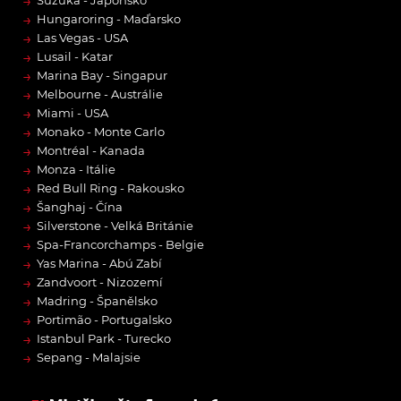
→
Suzuka - Japonsko
→
Hungaroring - Maďarsko
→
Las Vegas - USA
→
Lusail - Katar
→
Marina Bay - Singapur
→
Melbourne - Austrálie
→
Miami - USA
→
Monako - Monte Carlo
→
Montréal - Kanada
→
Monza - Itálie
→
Red Bull Ring - Rakousko
→
Šanghaj - Čína
→
Silverstone - Velká Británie
→
Spa-Francorchamps - Belgie
→
Yas Marina - Abú Zabí
→
Zandvoort - Nizozemí
→
Madring - Španělsko
→
Portimão - Portugalsko
→
Istanbul Park - Turecko
→
Sepang - Malajsie