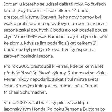
Jordan, u kterého se udržel další tři roky. Po čtyřech
letech, kdy Rubens získal celkem 44 bodů,
přestoupil k týmu Stewart. Jeho nový domov byl
však o proti Jordanu opravdovým utrpením. V první
sezóně získal pouhých 6 bodů a o rok později pouze
čtyři. V roce 1999 však Barrichello a jeho tým dospěli
ke zlomu, když se jim podařilo získat celkem 21
bodů, což byl pro tým Stewart velký úspěch a
zároveň poslední sezóna.
Pro rok 2000 přestoupil k Ferrari, kde celkem 6 let
předváděl své špičkové výkony. Rubensovi se však s
Ferrari nikdy nepodařilo získat titul mistra světa.
Jeho týmovým kolegou byl mimo jiné u Ferrari
Michael Schumacher.
V roce 2007 začal brazilský pilot závodit pro
japonský tým Honda. Po boku Jensona Buttona to