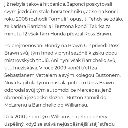
již nebyla taková hitparáda. Japonci poskytovali
svým jezdcům stále horší techniku, až se na konci
roku 2008 rozhodli Formuli 1 opustit. Tehdy se zdálo,
že kariéra Barrichella i Buttona končí. Takřka za
minutu 12 však tým Honda převzal Ross Brawn.
Po přejmenování Hondy na Brawn GP přivedl Ross
Brawn svůj tým hned v první sezóně k zisku obou
mistrovských titulů. Ani nyní však Barrichello svůj
titul nezískává. V roce 2009 končí třetí za
Sebastianem Vettelem a svým kolegou Buttonem.
Nová kapitola týmu nastala poté, co Ross Brawn
odprodal svůj tým automobilce Mercedes, jenž
obměnila jezdecké složení. Button zamířil do
McLarenu a Barrichello do Williamsu.
Rok 2010 je pro tým Williams na jeho poměry
úspěšný, když se stává nejúspěšnější stájí středu