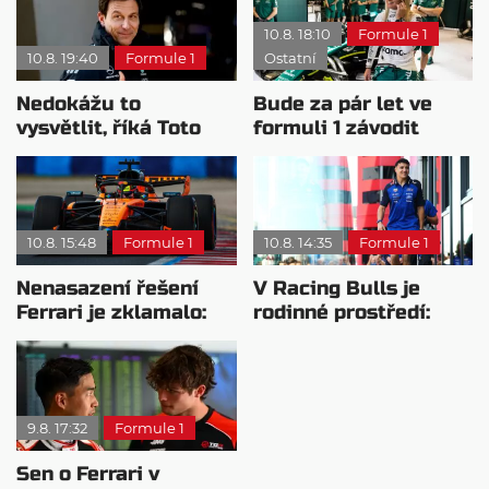
10.8. 18:10
Formule 1
10.8. 19:40
Formule 1
Ostatní
Nedokážu to
Bude za pár let ve
vysvětlit, říká Toto
formuli 1 závodit
Wolff o Antonelliho
žena?
výkonu
10.8. 15:48
Formule 1
10.8. 14:35
Formule 1
Nenasazení řešení
V Racing Bulls je
Ferrari je zklamalo:
rodinné prostředí:
Poslední test byl
Hadjar popisuje
pozitivní
kulturní šok
9.8. 17:32
Formule 1
Sen o Ferrari v