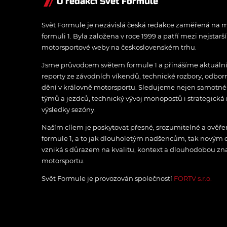
O redakci Svět Formule
Svět Formule je nezávislá česká redakce zaměřená na m
formuli 1. Byla založena v roce 1999 a patří mezi nejstarš
motorsportové weby na československém trhu.
Jsme průvodcem světem formule 1 a přinášíme aktuální z
reporty ze závodních víkendů, technické rozbory, odbo
dění v královně motorsportu. Sledujeme nejen samotné z
týmů a jezdců, technický vývoj monopostů i strategická 
výsledky sezóny.
Naším cílem je poskytovat přesné, srozumitelné a ově
formule 1, a to jak dlouholetým nadšencům, tak novým
vzniká s důrazem na kvalitu, kontext a dlouhodobou zna
motorsportu.
Svět Formule je provozován společností
FORTV s.r.o.