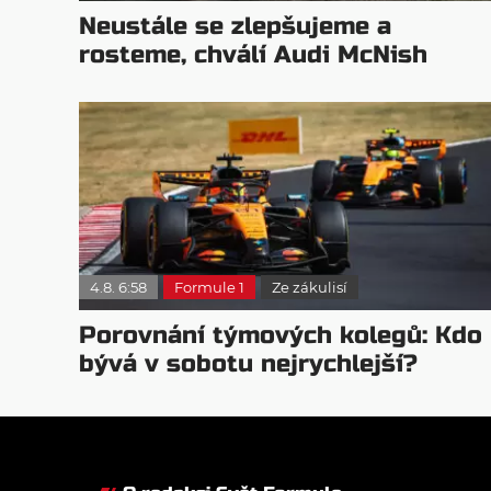
Neustále se zlepšujeme a
rosteme, chválí Audi McNish
4.8. 6:58
Formule 1
Ze zákulisí
Porovnání týmových kolegů: Kdo
bývá v sobotu nejrychlejší?