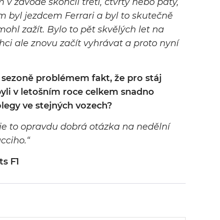
em v závodě skončil třetí, čtvrtý nebo pátý,
m byl jezdcem Ferrari a byl to skutečně
ohl zažít. Bylo to pět skvělých let na
ci ale znovu začít vyhrávat a proto nyní
í sezoně problémem fakt, že pro stáj
 byli v letošním roce celkem snadno
legy ve stejných vozech?
 je to opravdu dobrá otázka na nedělní
cciho.“
ts F1