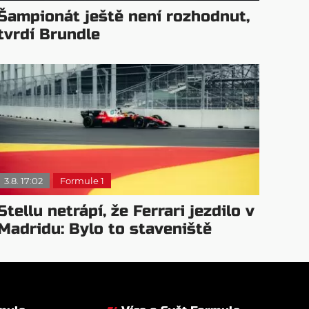
Šampionát ještě není rozhodnut,
tvrdí Brundle
3.8. 17:02
Formule 1
Stellu netrápí, že Ferrari jezdilo v
Madridu: Bylo to staveniště