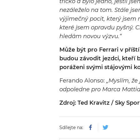
tričko a bylo jedno, jestli js
nezáleželo na tom. Stále jse
výjimečný pocit, který jsem m
které jsem opravdu pyšný. Ch
hledám novou výzvu.“
Může být pro Ferrari v příšt
budou závodit jezdci, kteří
poráženi svými stájovými ko
Ferando Alonso:
„Myslím, že
odpoledne pro Marca Mattia
Zdroj: Ted Kravitz / Sky Spor
Sdílejte na: