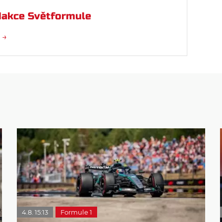
akce Světformule
 →
4.8. 15:13
Formule 1