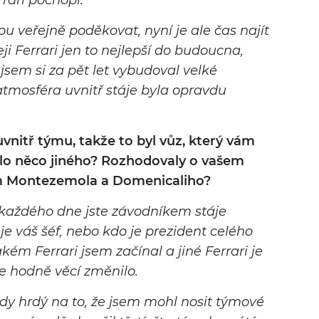
rrari pochopí.
u veřejně poděkovat, nyní je ale čas najít
ji Ferrari jen to nejlepší do budoucna,
 jsem si za pět let vybudoval velké
tmosféra uvnitř stáje byla opravdu
vnitř týmu, takže to byl vůz, který vám
lo něco jiného? Rozhodovaly o vašem
m Montezemola a Domenicaliho?
 každého dne jste závodníkem stáje
 je váš šéf, nebo kdo je prezident celého
ém Ferrari jsem začínal a jiné Ferrari je
se hodně věcí změnilo.
ždy hrdý na to, že jsem mohl nosit týmové