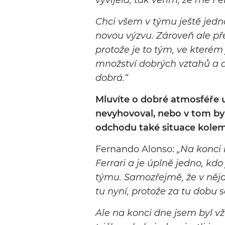
vyvíjela, tak věřím, že mě Fe
Chci všem v týmu ještě jedno
novou výzvu. Zároveň ale pře
protože je to tým, ve kterém
množství dobrých vztahů a a
dobrá.“
Mluvíte o dobré atmosféře u
nevyhovoval, nebo v tom by
odchodu také situace kole
Fernando Alonso:
„Na konci
Ferrari a je úplně jedno, kdo
týmu. Samozřejmě, že v nějak
tu nyní, protože za tu dobu 
Ale na konci dne jsem byl v