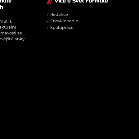
rmule
Více o Svět Formule
ch
→
Redakce
→
Encyklopedie
muli 1.
→
 aktuální
Spolupráce
ímavosti ze
ovější články