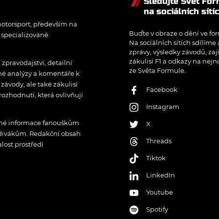
Sledujte Svět Fo
na sociálních sítí
otorsport, především na
Buďte v obraze o dění ve for
í specializované
Na sociálních sítích sdílíme
zprávy, výsledky závodů, zaj
zákulisí F1 a odkazy na nejn
pravodajství, detailní
ze Světa Formule.
rné analýzy a komentáře k
ávody, ale také zákulisí
Facebook
rozhodnutí, která ovlivňují
Instagram
řené informace fanouškům
X
 divákům. Redakční obsah
Threads
lost prostředí
Tiktok
LinkedIn
Youtube
Spotify