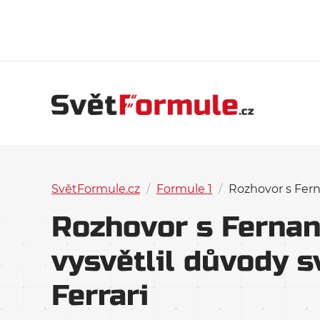
SvětFormule.cz
/
Formule 1
/
Rozhovor s Fern
Rozhovor s Ferna
vysvětlil důvody 
Ferrari