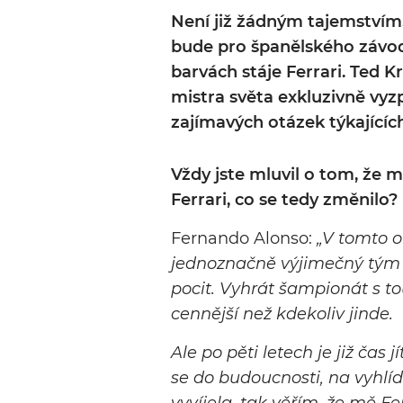
Není již žádným tajemstvím
bude pro španělského závod
barvách stáje Ferrari. Ted 
mistra světa exkluzivně vyzp
zajímavých otázek týkajícíc
Vždy jste mluvil o tom, že 
Ferrari, co se tedy změnilo?
Fernando Alonso:
„V tomto o
jednoznačně výjimečný tým a 
pocit. Vyhrát šampionát s t
cennější než kdekoliv jinde.
Ale po pěti letech je již čas 
se do budoucnosti, na vyhlíd