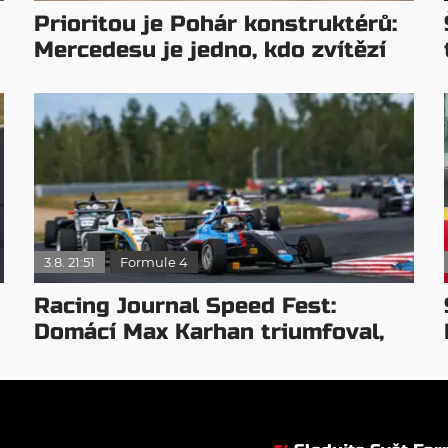
Prioritou je Pohár konstruktérů:
Mercedesu je jedno, kdo zvítězí
3.8. 21:51
Formule 4
Racing Journal Speed Fest:
Domácí Max Karhan triumfoval,
Elia Weiss slavil hattrick