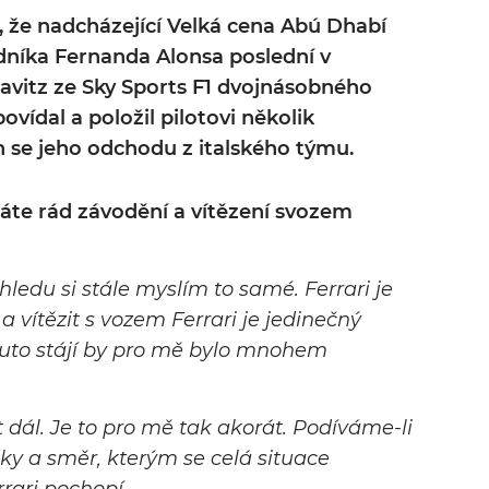
, že nadcházející Velká cena Abú Dhabí
níka Fernanda Alonsa poslední v
Kravitz ze Sky Sports F1 dvojnásobného
ovídal a položil pilotovi několik
h se jeho odchodu z italského týmu.
máte rád závodění a vítězení svozem
hledu si stále myslím to samé. Ferrari je
vítězit s vozem Ferrari je jedinečný
outo stájí by pro mě bylo mnohem
jít dál. Je to pro mě tak akorát. Podíváme-li
ky a směr, kterým se celá situace