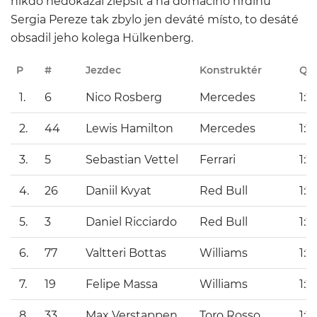
nikdo nedokázal zlepšit a na domácího hrdinu
Sergia Pereze tak zbylo jen deváté místo, to desáté
obsadil jeho kolega Hülkenberg.
P
#
Jezdec
Konstruktér
Q1
1.
6
Nico Rosberg
Mercedes
1:2
2.
44
Lewis Hamilton
Mercedes
1:2
3.
5
Sebastian Vettel
Ferrari
1:2
4.
26
Daniil Kvyat
Red Bull
1:2
5.
3
Daniel Ricciardo
Red Bull
1:2
6.
77
Valtteri Bottas
Williams
1:2
7.
19
Felipe Massa
Williams
1:2
8.
33
Max Verstappen
Toro Rosso
1:2