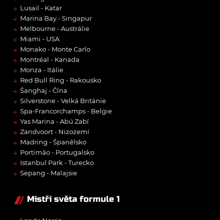
→
Lusail - Katar
→
Marina Bay - Singapur
→
Melbourne - Austrálie
→
Miami - USA
→
Monako - Monte Carlo
→
Montréal - Kanada
→
Monza - Itálie
→
Red Bull Ring - Rakousko
→
Šanghaj - Čína
→
Silverstone - Velká Británie
→
Spa-Francorchamps - Belgie
→
Yas Marina - Abú Zabí
→
Zandvoort - Nizozemí
→
Madring - Španělsko
→
Portimão - Portugalsko
→
Istanbul Park - Turecko
→
Sepang - Malajsie
Mistři světa formule 1