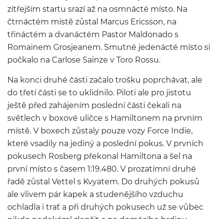
zítřejším startu srazí až na osmnácté místo. Na
čtrnáctém místě zůstal Marcus Ericsson, na
třináctém a dvanáctém Pastor Maldonado s
Romainem Grosjeanem. Smutné jedenácté místo si
počkalo na Carlose Sainze v Toro Rossu.
Na konci druhé části začalo trošku poprchávat, ale
do třetí části se to uklidnilo. Piloti ale pro jistotu
ještě před zahájením poslední části čekali na
světlech v boxové uličce s Hamiltonem na prvním
místě. V boxech zůstaly pouze vozy Force Indie,
které vsadily na jediný a poslední pokus. V prvních
pokusech Rosberg překonal Hamiltona a šel na
první místo s časem 1:19.480. V prozatímní druhé
řadě zůstal Vettel s Kvyatem. Do druhých pokusů
ale vlivem pár kapek a studenějšího vzduchu
ochladla i trať a při druhých pokusech už se vůbec