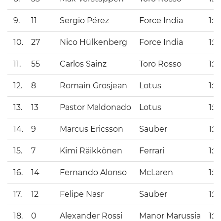
9.
11
Sergio Pérez
Force India
1:2
10.
27
Nico Hülkenberg
Force India
1:2
11.
55
Carlos Sainz
Toro Rosso
1:2
12.
8
Romain Grosjean
Lotus
1:2
13.
13
Pastor Maldonado
Lotus
1:2
14.
9
Marcus Ericsson
Sauber
1:2
15.
7
Kimi Räikkönen
Ferrari
1:2
16.
14
Fernando Alonso
McLaren
1:2
17.
12
Felipe Nasr
Sauber
1:2
18.
0
Alexander Rossi
Manor Marussia
1:2