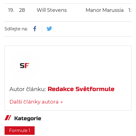
19.
28
Will Stevens
Manor Marussia
1:2
Sdílejte na:
Redakce Světformule
Autor článku:
Další články autora →
Kategorie
Formule 1