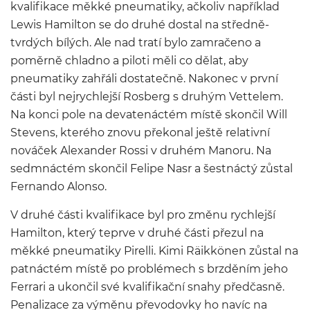
kvalifikace měkké pneumatiky, ačkoliv například
Lewis Hamilton se do druhé dostal na středně-
tvrdých bílých. Ale nad tratí bylo zamračeno a
poměrně chladno a piloti měli co dělat, aby
pneumatiky zahřáli dostatečně. Nakonec v první
části byl nejrychlejší Rosberg s druhým Vettelem.
Na konci pole na devatenáctém místě skončil Will
Stevens, kterého znovu překonal ještě relativní
nováček Alexander Rossi v druhém Manoru. Na
sedmnáctém skončil Felipe Nasr a šestnáctý zůstal
Fernando Alonso.
V druhé části kvalifikace byl pro změnu rychlejší
Hamilton, který teprve v druhé části přezul na
měkké pneumatiky Pirelli. Kimi Räikkönen zůstal na
patnáctém místě po problémech s brzděním jeho
Ferrari a ukončil své kvalifikační snahy předčasně.
Penalizace za výměnu převodovky ho navíc na