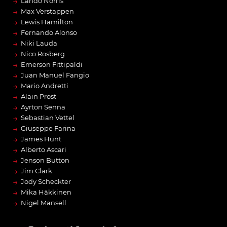
→
Lando Norris
→
Max Verstappen
→
Lewis Hamilton
→
Fernando Alonso
→
Niki Lauda
→
Nico Rosberg
→
Emerson Fittipaldi
→
Juan Manuel Fangio
→
Mario Andretti
→
Alain Prost
→
Ayrton Senna
→
Sebastian Vettel
→
Giuseppe Farina
→
James Hunt
→
Alberto Ascari
→
Jenson Button
→
Jim Clark
→
Jody Scheckter
→
Mika Häkkinen
→
Nigel Mansell