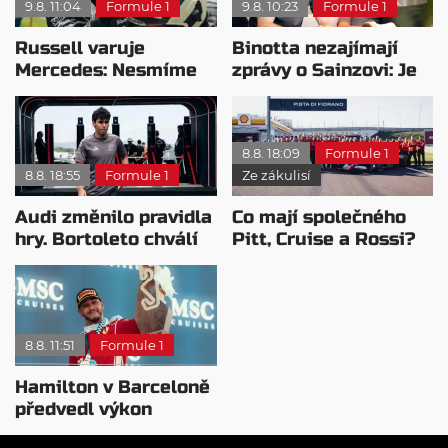
9.8. 11:04
Formule 1
9.8. 10:23
Formule 1
Russell varuje
Binotta nezajímají
Mercedes: Nesmíme
zprávy o Sainzovi: Je
usnout na vavřínech
to důkaz, že Audi
roste
8.8. 18:09
Formule 1
8.8. 18:55
Formule 1
Ze zákulisí
Audi změnilo pravidla
Co mají společného
hry. Bortoleto chválí
Pitt, Cruise a Rossi?
nový tým i jeho
Všichni řídili
mentalitu
monopost F1
8.8. 11:51
Formule 1
Hamilton v Barceloně
předvedl výkon
pravého šampiona