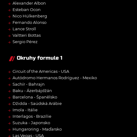
→
Alexander Albon
→
Esteban Ocon
→
Nico Hülkenberg
→
Fernando Alonso
→
Lance Stroll
→
Valtteri Bottas
→
Sergio Pérez
Okruhy formule 1
→
Circuit of the Americas - USA
→
Autódromo Hermanos Rodríguez - Mexiko
→
Sachír - Bahrajn
→
Baku - Ázerbájdžán
→
Barcelona - Španělsko
→
Džidda - Saúdská Arábie
→
Imola - Itálie
→
Interlagos - Brazílie
→
Suzuka - Japonsko
→
Hungaroring - Maďarsko
→
Las Vegas - USA