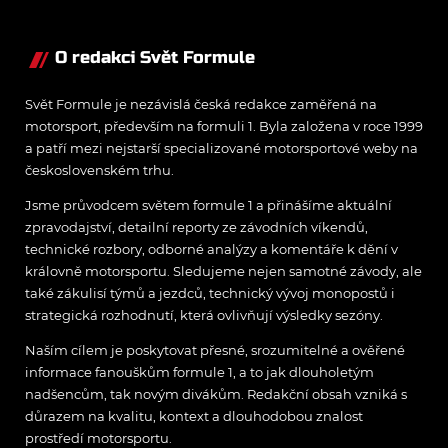
O redakci Svět Formule
Svět Formule je nezávislá česká redakce zaměřená na
motorsport, především na formuli 1. Byla založena v roce 1999
a patří mezi nejstarší specializované motorsportové weby na
československém trhu.
Jsme průvodcem světem formule 1 a přinášíme aktuální
zpravodajství, detailní reporty ze závodních víkendů,
technické rozbory, odborné analýzy a komentáře k dění v
královně motorsportu. Sledujeme nejen samotné závody, ale
také zákulisí týmů a jezdců, technický vývoj monopostů i
strategická rozhodnutí, která ovlivňují výsledky sezóny.
Naším cílem je poskytovat přesné, srozumitelné a ověřené
informace fanouškům formule 1, a to jak dlouholetým
nadšencům, tak novým divákům. Redakční obsah vzniká s
důrazem na kvalitu, kontext a dlouhodobou znalost
prostředí motorsportu.