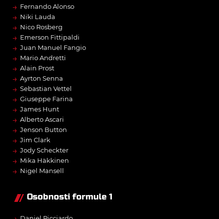
→
Fernando Alonso
→
Niki Lauda
→
Nico Rosberg
→
Emerson Fittipaldi
→
Juan Manuel Fangio
→
Mario Andretti
→
Alain Prost
→
Ayrton Senna
→
Sebastian Vettel
→
Giuseppe Farina
→
James Hunt
→
Alberto Ascari
→
Jenson Button
→
Jim Clark
→
Jody Scheckter
→
Mika Häkkinen
→
Nigel Mansell
Osobnosti formule 1
→
Daniel Ricciardo