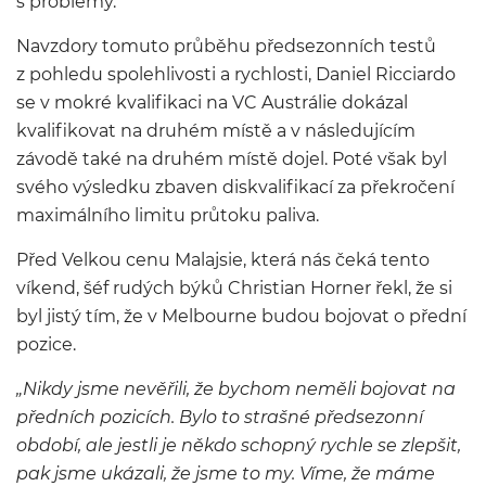
s problémy.
Navzdory tomuto průběhu předsezonních testů
z pohledu spolehlivosti a rychlosti, Daniel Ricciardo
se v mokré kvalifikaci na VC Austrálie dokázal
kvalifikovat na druhém místě a v následujícím
závodě také na druhém místě dojel. Poté však byl
svého výsledku zbaven diskvalifikací za překročení
maximálního limitu průtoku paliva.
Před Velkou cenu Malajsie, která nás čeká tento
víkend, šéf rudých býků Christian Horner řekl, že si
byl jistý tím, že v Melbourne budou bojovat o přední
pozice.
„Nikdy jsme nevěřili, že bychom neměli bojovat na
předních pozicích. Bylo to strašné předsezonní
období, ale jestli je někdo schopný rychle se zlepšit,
pak jsme ukázali, že jsme to my. Víme, že máme