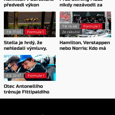
předvedl výkon
nikdy nezávodil za
pravého šampiona
Ferrariho
7.8. 14:46
Formule 1
7.8. 17:03
Formule 1
Ze zákulisí
Stella je hrdý, že
Hamilton, Verstappen
nehledali výmluvy,
nebo Norris: Kdo má
proč nedokážou
nejvyšší plat?
bojovat o titul
6.8. 22:47
Formule 1
Otec Antonelliho
trénuje Fittipaldiho
syna: Brazilec
vychvaluje lídra