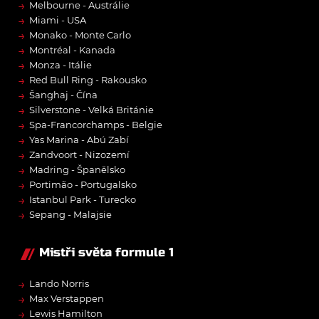
→
Melbourne - Austrálie
→
Miami - USA
→
Monako - Monte Carlo
→
Montréal - Kanada
→
Monza - Itálie
→
Red Bull Ring - Rakousko
→
Šanghaj - Čína
→
Silverstone - Velká Británie
→
Spa-Francorchamps - Belgie
→
Yas Marina - Abú Zabí
→
Zandvoort - Nizozemí
→
Madring - Španělsko
→
Portimão - Portugalsko
→
Istanbul Park - Turecko
→
Sepang - Malajsie
Mistři světa formule 1
→
Lando Norris
→
Max Verstappen
→
Lewis Hamilton