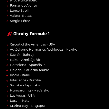
→
Nico Hülkenberg
→
Fernando Alonso
→
Lance Stroll
→
Valtteri Bottas
→
Sergio Pérez
Okruhy formule 1
→
Circuit of the Americas - USA
→
Autódromo Hermanos Rodríguez - Mexiko
→
Sachír - Bahrajn
→
Baku - Ázerbájdžán
→
Barcelona - Španělsko
→
Džidda - Saúdská Arábie
→
Imola - Itálie
→
Interlagos - Brazílie
→
Suzuka - Japonsko
→
Hungaroring - Maďarsko
→
Las Vegas - USA
→
Lusail - Katar
→
Marina Bay - Singapur