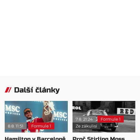
Další články
7.8. 21:24
Formule 1
8.8. 11:51
Formule 1
Ze zákulisí
Hamilton v Barceloně
Proč Stirling Moss