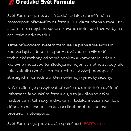
O redakci Svět Formule
Svět Formule je nezávislá česká redakce zaměřená na
motorsport, především na formuli 1. Byla založena v roce 1999
a patří mezi nejstarší specializované motorsportové weby na
československém trhu.
Jsme průvodcem světem formule 1 a přinášíme aktuální
zpravodajství, detailní reporty ze závodních víkendů,
technické rozbory, odborné analýzy a komentáře k dění v
královně motorsportu. Sledujeme nejen samotné závody, ale
také zákulisí týmů a jezdců, technický vývoj monopostů i
strategická rozhodnutí, která ovlivňují výsledky sezóny.
Naším cílem je poskytovat přesné, srozumitelné a ověřené
informace fanouškům formule 1, a to jak dlouholetým
nadšencům, tak novým divákům. Redakční obsah vzniká s
důrazem na kvalitu, kontext a dlouhodobou znalost
prostředí motorsportu.
Svět Formule je provozován společností
FORTV s.r.o.