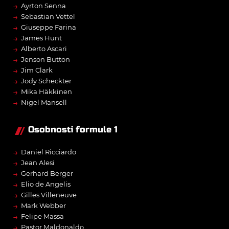
→
Ayrton Senna
→
Sebastian Vettel
→
Giuseppe Farina
→
James Hunt
→
Alberto Ascari
→
Jenson Button
→
Jim Clark
→
Jody Scheckter
→
Mika Häkkinen
→
Nigel Mansell
Osobnosti formule 1
→
Daniel Ricciardo
→
Jean Alesi
→
Gerhard Berger
→
Elio de Angelis
→
Gilles Villeneuve
→
Mark Webber
→
Felipe Massa
→
Pastor Maldonaldo