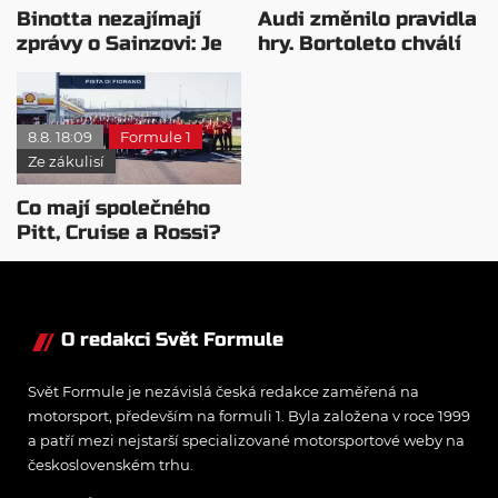
Binotta nezajímají
Audi změnilo pravidla
zprávy o Sainzovi: Je
hry. Bortoleto chválí
to důkaz, že Audi
nový tým i jeho
roste
mentalitu
8.8. 18:09
Formule 1
Ze zákulisí
Co mají společného
Pitt, Cruise a Rossi?
Všichni řídili
monopost F1
O redakci Svět Formule
Svět Formule je nezávislá česká redakce zaměřená na
motorsport, především na formuli 1. Byla založena v roce 1999
a patří mezi nejstarší specializované motorsportové weby na
československém trhu.