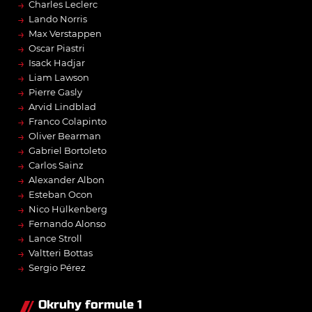
→
Charles Leclerc
→
Lando Norris
→
Max Verstappen
→
Oscar Piastri
→
Isack Hadjar
→
Liam Lawson
→
Pierre Gasly
→
Arvid Lindblad
→
Franco Colapinto
→
Oliver Bearman
→
Gabriel Bortoleto
→
Carlos Sainz
→
Alexander Albon
→
Esteban Ocon
→
Nico Hülkenberg
→
Fernando Alonso
→
Lance Stroll
→
Valtteri Bottas
→
Sergio Pérez
Okruhy formule 1