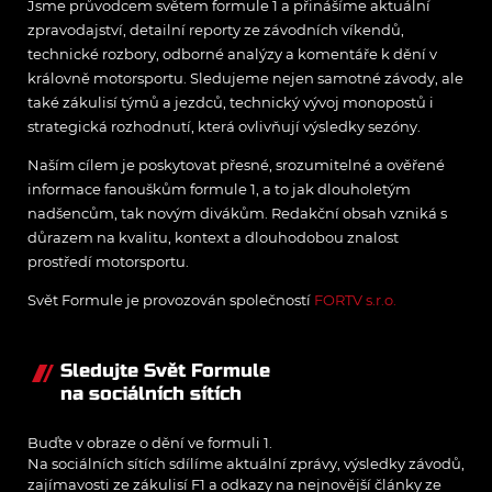
Jsme průvodcem světem formule 1 a přinášíme aktuální
zpravodajství, detailní reporty ze závodních víkendů,
technické rozbory, odborné analýzy a komentáře k dění v
královně motorsportu. Sledujeme nejen samotné závody, ale
také zákulisí týmů a jezdců, technický vývoj monopostů i
strategická rozhodnutí, která ovlivňují výsledky sezóny.
Naším cílem je poskytovat přesné, srozumitelné a ověřené
informace fanouškům formule 1, a to jak dlouholetým
nadšencům, tak novým divákům. Redakční obsah vzniká s
důrazem na kvalitu, kontext a dlouhodobou znalost
prostředí motorsportu.
Svět Formule je provozován společností
FORTV s.r.o.
Sledujte Svět Formule
na sociálních sítích
Buďte v obraze o dění ve formuli 1.
Na sociálních sítích sdílíme aktuální zprávy, výsledky závodů,
zajímavosti ze zákulisí F1 a odkazy na nejnovější články ze