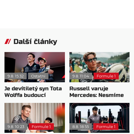
Další články
9.8. 15:32
Ostatní
9.8. 11:04
Formule 1
Je devítiletý syn Tota
Russell varuje
Wolffa budoucí
Mercedes: Nesmíme
hvězdou F1?
usnout na vavřínech
9.8. 10:23
Formule 1
8.8. 18:55
Formule 1