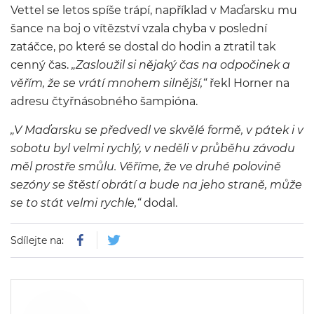
Vettel se letos spíše trápí, například v Maďarsku mu
šance na boj o vítězství vzala chyba v poslední
zatáčce, po které se dostal do hodin a ztratil tak
cenný čas.
„Zasloužil si nějaký čas na odpočinek a
věřím, že se vrátí mnohem silnější,“
řekl Horner na
adresu čtyřnásobného šampióna.
„V Maďarsku se předvedl ve skvělé formě, v pátek i v
sobotu byl velmi rychlý, v neděli v průběhu závodu
měl prostře smůlu. Věříme, že ve druhé polovině
sezóny se štěstí obrátí a bude na jeho straně, může
se to stát velmi rychle,“
dodal.
Sdílejte na: