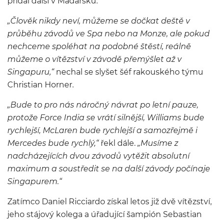
přidal další v Maďarsku.
„Člověk nikdy neví, můžeme se dočkat deště v
průběhu závodů ve Spa nebo na Monze, ale pokud
nechceme spoléhat na podobné štěstí, reálně
můžeme o vítězství v závodě přemýšlet až v
Singapuru,“
nechal se slyšet šéf rakouského týmu
Christian Horner.
„Bude to pro nás náročný návrat po letní pauze,
protože Force India se vrátí silnější, Williams bude
rychlejší, McLaren bude rychlejší a samozřejmě i
Mercedes bude rychlý,“
řekl dále.
„Musíme z
nadcházejících dvou závodů vytěžit absolutní
maximum a soustředit se na další závody počínaje
Singapurem.“
Zatímco Daniel Ricciardo získal letos již dvě vítězství,
jeho stájový kolega a úřadující šampión Sebastian