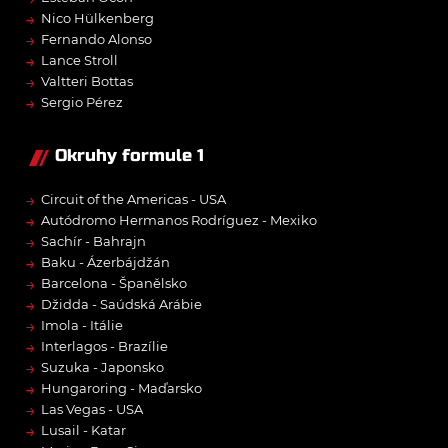
→
Nico Hülkenberg
→
Fernando Alonso
→
Lance Stroll
→
Valtteri Bottas
→
Sergio Pérez
Okruhy formule 1
→
Circuit of the Americas - USA
→
Autódromo Hermanos Rodríguez - Mexiko
→
Sachír - Bahrajn
→
Baku - Ázerbájdžán
→
Barcelona - Španělsko
→
Džidda - Saúdská Arábie
→
Imola - Itálie
→
Interlagos - Brazílie
→
Suzuka - Japonsko
→
Hungaroring - Maďarsko
→
Las Vegas - USA
→
Lusail - Katar