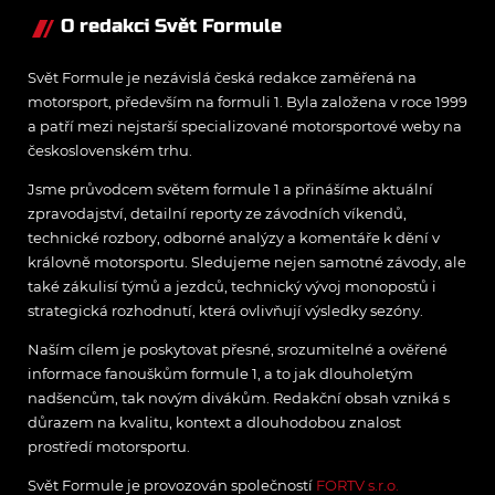
O redakci Svět Formule
Svět Formule je nezávislá česká redakce zaměřená na
motorsport, především na formuli 1. Byla založena v roce 1999
a patří mezi nejstarší specializované motorsportové weby na
československém trhu.
Jsme průvodcem světem formule 1 a přinášíme aktuální
zpravodajství, detailní reporty ze závodních víkendů,
technické rozbory, odborné analýzy a komentáře k dění v
královně motorsportu. Sledujeme nejen samotné závody, ale
také zákulisí týmů a jezdců, technický vývoj monopostů i
strategická rozhodnutí, která ovlivňují výsledky sezóny.
Naším cílem je poskytovat přesné, srozumitelné a ověřené
informace fanouškům formule 1, a to jak dlouholetým
nadšencům, tak novým divákům. Redakční obsah vzniká s
důrazem na kvalitu, kontext a dlouhodobou znalost
prostředí motorsportu.
Svět Formule je provozován společností
FORTV s.r.o.