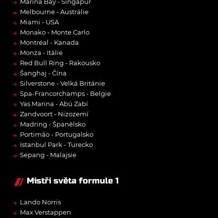
→
Marina Bay - Singapur
→
Melbourne - Austrálie
→
Miami - USA
→
Monako - Monte Carlo
→
Montréal - Kanada
→
Monza - Itálie
→
Red Bull Ring - Rakousko
→
Šanghaj - Čína
→
Silverstone - Velká Británie
→
Spa-Francorchamps - Belgie
→
Yas Marina - Abú Zabí
→
Zandvoort - Nizozemí
→
Madring - Španělsko
→
Portimão - Portugalsko
→
Istanbul Park - Turecko
→
Sepang - Malajsie
Mistři světa formule 1
→
Lando Norris
→
Max Verstappen