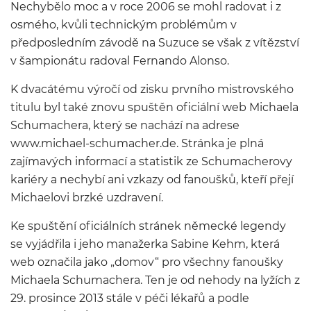
Nechybělo moc a v roce 2006 se mohl radovat i z
osmého, kvůli technickým problémům v
předposledním závodě na Suzuce se však z vítězství
v šampionátu radoval Fernando Alonso.
K dvacátému výročí od zisku prvního mistrovského
titulu byl také znovu spuštěn oficiální web Michaela
Schumachera, který se nachází na adrese
www.michael-schumacher.de. Stránka je plná
zajímavých informací a statistik ze Schumacherovy
kariéry a nechybí ani vzkazy od fanoušků, kteří přejí
Michaelovi brzké uzdravení.
Ke spuštění oficiálních stránek německé legendy
se vyjádřila i jeho manažerka Sabine Kehm, která
web označila jako „domov“ pro všechny fanoušky
Michaela Schumachera. Ten je od nehody na lyžích z
29. prosince 2013 stále v péči lékařů a podle