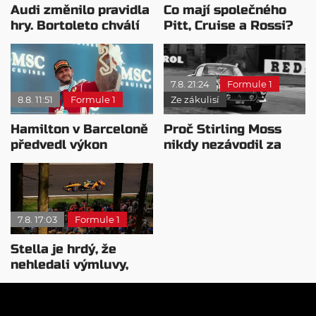
Audi změnilo pravidla
Co mají společného
hry. Bortoleto chválí
Pitt, Cruise a Rossi?
nový tým i jeho
Všichni řídili
mentalitu
monopost F1
7.8. 21:24
Formule 1
8.8. 11:51
Formule 1
Ze zákulisí
Hamilton v Barceloně
Proč Stirling Moss
předvedl výkon
nikdy nezávodil za
pravého šampiona
Ferrariho
7.8. 17:03
Formule 1
Stella je hrdý, že
nehledali výmluvy,
proč nedokážou
bojovat o titul