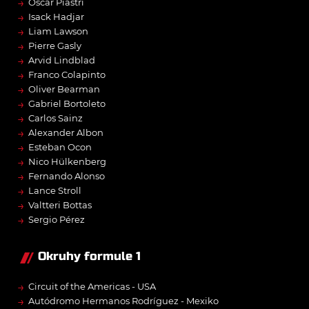
→
Oscar Piastri
→
Isack Hadjar
→
Liam Lawson
→
Pierre Gasly
→
Arvid Lindblad
→
Franco Colapinto
→
Oliver Bearman
→
Gabriel Bortoleto
→
Carlos Sainz
→
Alexander Albon
→
Esteban Ocon
→
Nico Hülkenberg
→
Fernando Alonso
→
Lance Stroll
→
Valtteri Bottas
→
Sergio Pérez
Okruhy formule 1
→
Circuit of the Americas - USA
→
Autódromo Hermanos Rodríguez - Mexiko