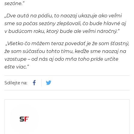
sezóne.“
„Dve autá na pódiu, to naozaj ukazuje ako veľmi
sme sa počas sezóny zlepšovali, čo bude hlavné aj
v budúcom roku, ktorý bude ale veľmi náročný.“
„Všetko čo môžem teraz povedať je že som šťastný,
že som súčasťou tohto tímu, keďže sme naozaj na
vzostupe – od nás aj odo mňa toho príde určite
ešte viac.“
Sdílejte na: