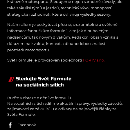
královně motorsportu. Sledujeme nejen samotné závody, ale
také zákulisí týmů a jezdců, technický vývoj monopostů i
strategická rozhodnutí, která ovlivňují výsledky sezóny.
Naším cílem je poskytovat přesné, srozumitelné a ověřené
informace fanouškům formule 1, a to jak dlouholetým
nadšencům, tak novým divákům. Redakční obsah vzniká s
důrazem na kvalitu, kontext a dlouhodobou znalost
prostředí motorsportu.
Svět Formule je provozován společností
FORTV s.r.o.
Sledujte Svět Formule
na sociálních sítích
Buďte v obraze o dění ve formuli 1.
Na sociálních sítích sdílíme aktuální zprávy, výsledky závodů,
zajímavosti ze zákulisí F1 a odkazy na nejnovější články ze
Světa Formule.
Facebook