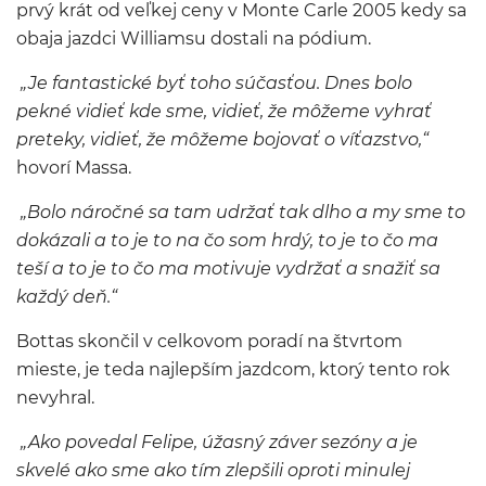
prvý krát od veľkej ceny v Monte Carle 2005 kedy sa
obaja jazdci Williamsu dostali na pódium.
„Je fantastické byť toho súčasťou. Dnes bolo
pekné vidieť kde sme, vidieť, že môžeme vyhrať
preteky, vidieť, že môžeme bojovať o víťazstvo,“
hovorí Massa.
„Bolo náročné sa tam udržať tak dlho a my sme to
dokázali a to je to na čo som hrdý, to je to čo ma
teší a to je to čo ma motivuje vydržať a snažiť sa
každý deň.“
Bottas skončil v celkovom poradí na štvrtom
mieste, je teda najlepším jazdcom, ktorý tento rok
nevyhral.
„Ako povedal Felipe, úžasný záver sezóny a je
skvelé ako sme ako tím zlepšili oproti minulej