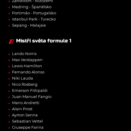
→
Zandvoort - Nizozemí
→
Madring - Španělsko
→
Portimão - Portugalsko
→
Istanbul Park - Turecko
→
Sepang - Malajsie
Mistři světa formule 1
→
Lando Norris
→
Max Verstappen
→
Lewis Hamilton
→
Fernando Alonso
→
Niki Lauda
→
Nico Rosberg
→
Emerson Fittipaldi
→
Juan Manuel Fangio
→
Mario Andretti
→
Alain Prost
→
Ayrton Senna
→
Sebastian Vettel
→
Giuseppe Farina