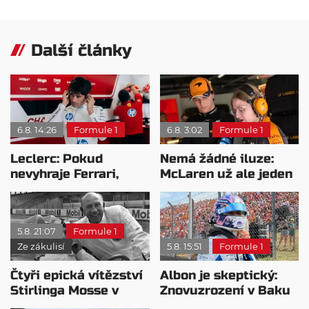
Další články
6.8. 14:26
Formule 1
6.8. 3:02
Formule 1
Leclerc: Pokud
Nemá žádné iluze:
nevyhraje Ferrari,
McLaren už ale jeden
přeji titul
návrat ze dna dokázal
Antonellimu
5.8. 21:07
Formule 1
Ze zákulisí
5.8. 15:51
Formule 1
Čtyři epická vítězství
Albon je skeptický:
Stirlinga Mosse v
Znovuzrození v Baku
motorsportu
nepovažuje za reálne