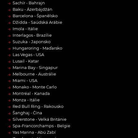
→
Sachír - Bahrajn
→
Baku - Ázerbájdžán
→
Barcelona - Španělsko
→
Džidda - Saúdská Arábie
→
Imola - Itálie
→
Interlagos - Brazílie
→
Suzuka - Japonsko
→
Hungaroring - Maďarsko
→
Las Vegas - USA
→
Lusail - Katar
→
Marina Bay - Singapur
→
Melbourne - Austrálie
→
Miami - USA
→
Monako - Monte Carlo
→
Montréal - Kanada
→
Monza - Itálie
→
Red Bull Ring - Rakousko
→
Šanghaj - Čína
→
Silverstone - Velká Británie
→
Spa-Francorchamps - Belgie
→
Yas Marina - Abú Zabí