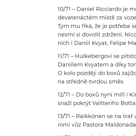
10/71 – Daniel Ricciardo je
devatenáctém místě za vozem
Tým mu říká, že je potřeba s
nesmí si dovolit zdržení. Ni
nich i Daniil Kvyat, Felipe M
11/71 – Hülkebergovi se pitsto
Daniilem Kvyatem a díky tomu,
O kolo později do boxů zajíž
na středně-tvrdou směs.
12/71 – Do boxů nyní míří i K
snaží pokrýt Valtteriho Bott
13/71 – Räikkönen se na trať 
nimi vůz Pastora Maldonada,