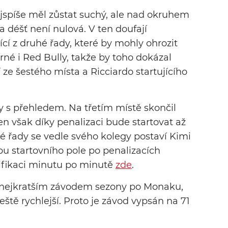
ejspíše měl zůstat suchý, ale nad okruhem
 déšť není nulová. V ten doufají
jící z druhé řady, které by mohly ohrozit
rné i Red Bully, takže by toho dokázal
cí ze šestého místa a Ricciardo startujícího
y s přehledem. Na třetím místě skončil
ten však díky penalizaci bude startovat až
 řady se vedle svého kolegy postaví Kimi
 startovního pole po penalizacích
ifikaci minutu po minutě
zde
.
 nejkratším závodem sezony po Monaku,
ště rychlejší. Proto je závod vypsán na 71