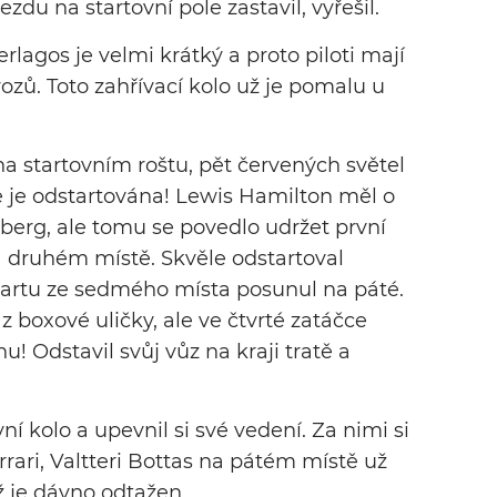
zdu na startovní pole zastavil, vyřešil.
erlagos je velmi krátký a proto piloti mají
ozů. Toto zahřívací kolo už je pomalu u
 na startovním roštu, pět červených světel
e je odstartována! Lewis Hamilton měl o
sberg, ale tomu se povedlo udržet první
a druhém místě. Skvěle odstartoval
 startu ze sedmého místa posunul na páté.
 z boxové uličky, ale ve čtvrté zatáčce
u! Odstavil svůj vůz na kraji tratě a
ní kolo a upevnil si své vedení. Za nimi si
rrari, Valtteri Bottas na pátém místě už
ž je dávno odtažen.