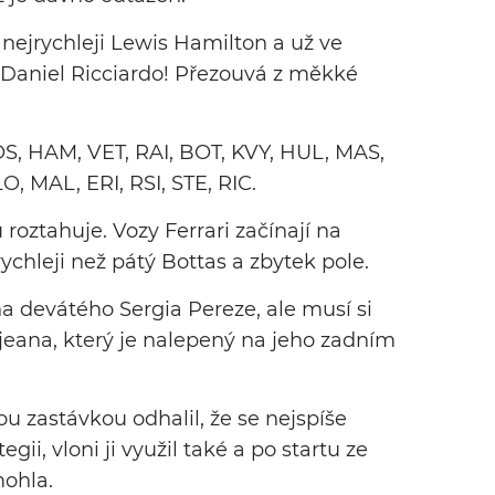
l nejrychleji Lewis Hamilton a už ve
í Daniel Ricciardo! Přezouvá z měkké
OS, HAM, VET, RAI, BOT, KVY, HUL, MAS,
, MAL, ERI, RSI, STE, RIC.
roztahuje. Vozy Ferrari začínají na
ychleji než pátý Bottas a zbytek pole.
na devátého Sergia Pereze, ale musí si
jeana, který je nalepený na jeho zadním
ou zastávkou odhalil, že se nejspíše
egii, vloni ji využil také a po startu ze
ohla.