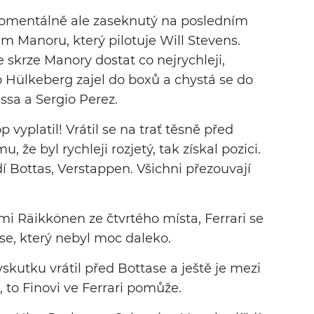
 momentálně ale zaseknutý na posledním
 Manoru, který pilotuje Will Stevens.
e skrze Manory dostat co nejrychleji,
co Hülkeberg zajel do boxů a chystá se do
assa a Sergio Perez.
p vyplatil! Vrátil se na trať těsně před
 že byl rychleji rozjetý, tak získal pozici.
dí Bottas, Verstappen. Všichni přezouvají
imi Räikkönen ze čtvrtého místa, Ferrari se
ase, který nebyl moc daleko.
vskutku vrátil před Bottase a ještě je mezi
 to Finovi ve Ferrari pomůže.