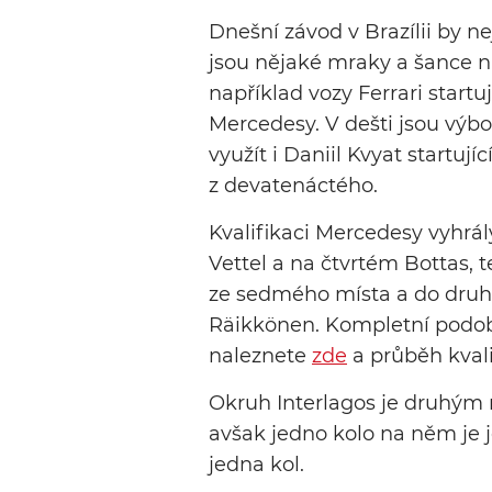
Dnešní závod v Brazílii by n
jsou nějaké mraky a šance na
například vozy Ferrari startu
Mercedesy. V dešti jsou výbo
využít i Daniil Kvyat startují
z devatenáctého.
Kvalifikaci Mercedesy vyhrál
Vettel a na čtvrtém Bottas, 
ze sedmého místa a do druhé
Räikkönen. Kompletní podobu
naleznete
zde
a průběh kval
Okruh Interlagos je druhým
avšak jedno kolo na něm je je
jedna kol.