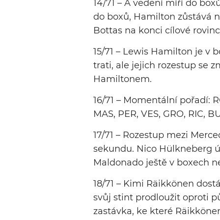
14/71 – A vedení míří do boxů
do boxů, Hamilton zůstává na
Bottas na konci cílové rovin
15/71 – Lewis Hamilton je v 
trati, ale jejich rozestup se 
Hamiltonem.
16/71 – Momentální pořadí: 
MAS, PER, VES, GRO, RIC, BUT
17/71 – Rozestup mezi Merce
sekundu. Nico Hülkneberg ú
Maldonado ještě v boxech ne
18/71 – Kimi Räikkönen dostá
svůj stint prodloužit oproti
zastávka, ke které Räikkönen