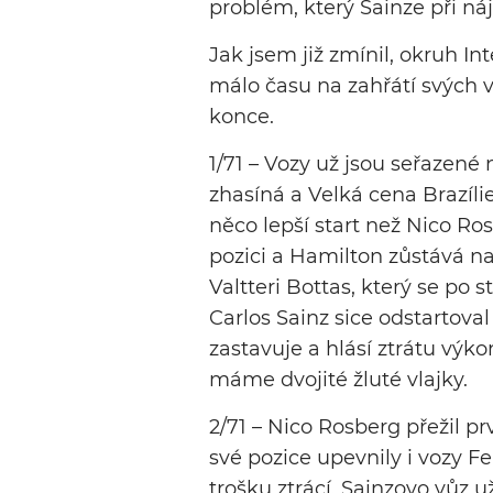
problém, který Sainze při náje
Jak jsem již zmínil, okruh Int
málo času na zahřátí svých v
konce.
1/71 – Vozy už jsou seřazené
zhasíná a Velká cena Brazíli
něco lepší start než Nico Ro
pozici a Hamilton zůstává n
Valtteri Bottas, který se po
Carlos Sainz sice odstartoval
zastavuje a hlásí ztrátu výkon
máme dvojité žluté vlajky.
2/71 – Nico Rosberg přežil prv
své pozice upevnily i vozy Fe
trošku ztrácí. Sainzovo vůz u