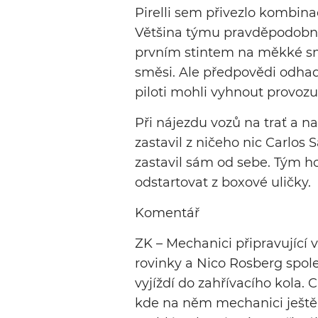
Pirelli sem přivezlo kombina
Většina týmu pravděpodobně z
prvním stintem na měkké smě
směsi. Ale předpovědi odhadu
piloti mohli vyhnout provoz
Při nájezdu vozů na trať a na
zastavil z ničeho nic Carlos 
zastavil sám od sebe. Tým ho
odstartovat z boxové uličky.
Komentář
ZK – Mechanici připravující v
rovinky a Nico Rosberg spol
vyjíždí do zahřívacího kola. C
kde na něm mechanici ještě pr