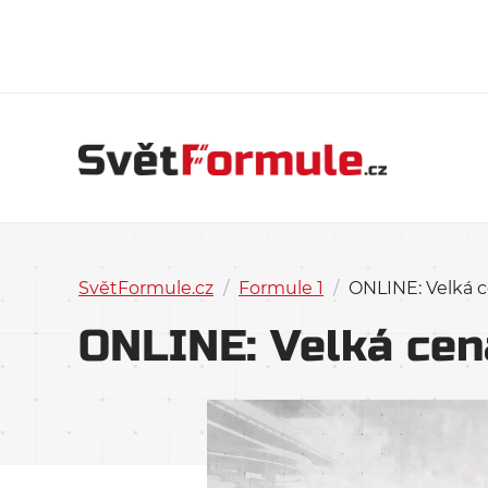
SvětFormule.cz
/
Formule 1
/
ONLINE: Velká c
ONLINE: Velká cena