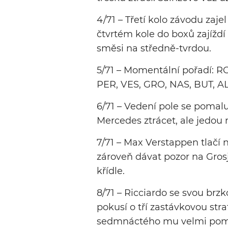
4/71 – Třetí kolo závodu zaje
čtvrtém kole do boxů zajížd
směsi na středně-tvrdou.
5/71 – Momentální pořadí: R
PER, VES, GRO, NAS, BUT, ALO
6/71 – Vedení pole se pomalu 
Mercedes ztrácet, ale jedou r
7/71 – Max Verstappen tlačí 
zároveň dávat pozor na Gros
křídle.
8/71 – Ricciardo se svou brzk
pokusí o tří zastávkovou strat
sedmnáctého mu velmi pom