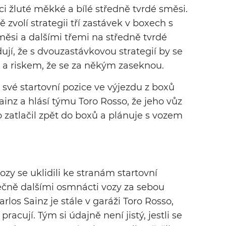
ci žluté měkké a bílé středně tvrdé směsi.
volí strategii tří zastávek v boxech s
si a dalšími třemi na středně tvrdé
jí, že s dvouzastávkovou strategií by se
u a riskem, že se za někým zaseknou.
 své startovní pozice ve výjezdu z boxů
Sainz a hlásí týmu Toro Rosso, že jeho vůz
 zatlačil zpět do boxů a plánuje s vozem
ozy se uklidili ke stranám startovní
ečně dalšími osmnácti vozy za sebou
arlos Sainz je stále v garáži Toro Rosso,
acují. Tým si údajně není jistý, jestli se