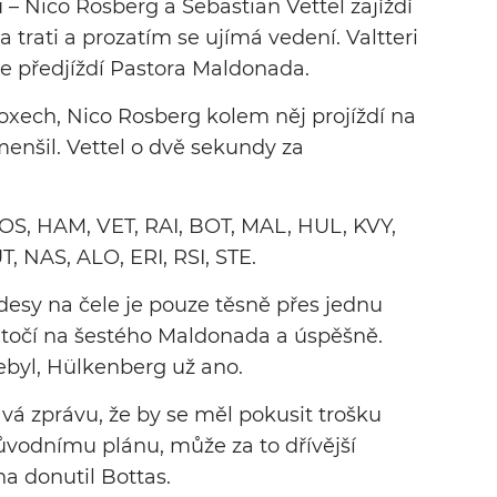
 – Nico Rosberg a Sebastian Vettel zajíždí
 trati a prozatím se ujímá vedení. Valtteri
ce předjíždí Pastora Maldonada.
boxech, Nico Rosberg kolem něj projíždí na
zmenšil. Vettel o dvě sekundy za
ROS, HAM, VET, RAI, BOT, MAL, HUL, KVY,
, NAS, ALO, ERI, RSI, STE.
desy na čele je pouze těsně přes jednu
točí na šestého Maldonada a úspěšně.
byl, Hülkenberg už ano.
vá zprávu, že by se měl pokusit trošku
 původnímu plánu, může za to dřívější
a donutil Bottas.