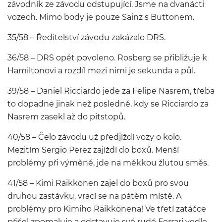
závodník ze závodu odstupující. Jsme na dvanácti
vozech. Mimo body je pouze Sainz s Buttonem.
35/58 – Ředitelství závodu zakázalo DRS.
36/58 – DRS opět povoleno. Rosberg se přibližuje k
Hamiltonovi a rozdíl mezi nimi je sekunda a půl.
39/58 – Daniel Ricciardo jede za Felipe Nasrem, třeba
to dopadne jinak než posledně, kdy se Ricciardo za
Nasrem zasekl až do pitstopů.
40/58 – Čelo závodu už předjíždí vozy o kolo.
Mezitím Sergio Perez zajíždí do boxů. Menší
problémy při výměně, jde na měkkou žlutou směs.
41/58 – Kimi Räikkönen zajel do boxů pro svou
druhou zastávku, vrací se na pátém místě. A
problémy pro Kimiho Räikkönena! Ve třetí zatáčce
přišel zpomaluje a odstavuje své rudé Ferrari vedle