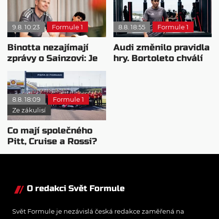
9.8. 10:23
Formule 1
8.8. 18:55
Formule 1
Binotta nezajímají
Audi změnilo pravidla
zprávy o Sainzovi: Je
hry. Bortoleto chválí
to důkaz, že Audi
nový tým i jeho
roste
mentalitu
8.8. 18:09
Formule 1
Ze zákulisí
Co mají společného
Pitt, Cruise a Rossi?
Všichni řídili
monopost F1
O redakci Svět Formule
Svět Formule je nezávislá česká redakce zaměřená na