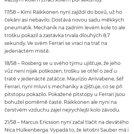
17/58 – Kimi Räikkönen nyní zajíždí do boxů, už ho
čekání asi nebavilo. Dostává novou sadu měkkých
pneumatik. Mechanik na zadním levém kole to ale
trošku pokazil a zastávka trvala dlouhých 8,7
sekundy. Ve svém Ferrari se vrací na trať na
jedenáctém místě.
18/58 – Rosberg se u svého týmu ujišťuje, že jeho
vůz není nijak poškozen, trošku se otřel o zeď u
tratě v jedenácté zatáčce. Maurizio Arrivabene, šéf
Ferrari, nyní mluví s mechaniky a zjišťuje, co se při
pitstopu pokazilo. Pokažené pitstopy u Ferrari jsou
bohužel poměrně časté. Räikkönen ale nyní na
čerstvém vzduchu zajel nejrychlejší kolo závodu.
21/58 – Marcus Ericsson nyní začal tlačit na devátého
Nica Hülkenberga. Vypadá to, že letošní Sauber má i