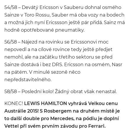
54/58 – Devátý Ericsson v Sauberu dohnal osmého
Sainze v Toro Rossu, Sauber má oba vozy na bodech
a možná jich nyní Ericssson ještě pár přidá. Sainz má
hodně opotřebované pneumatiky.
56/58 – Nájezd na rovinku se Ericssonovi moc
nepovedl a na cílové rovince tedy ještě předjet
nemohl, ale na začátku třetího sektoru se před
Sainze dostává i bez DRS. Ericsson na osmém, Nasr
na pátém. V minulé sezoně něco
nepředstavitelného.
58/58 – Poslední kolo! Žádný obrat však nenastal.
KONEC!
LEWIS HAMILTON vyhrává Velkou cenu
Austrálie 2015! S Rosbergem na druhém místě je
to další double pro Mercedes, na pódiu je doplní
Vettel při svém prvním závodu pro Ferrari.