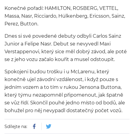
Konečné pořadí: HAMILTON, ROSBERG, VETTEL,
Massa, Nasr, Ricciardo, Hülkenberg, Ericsson, Sainz,
Perez, Button.
Dnes si své povedené debuty odbyli Carlos Sainz
Junior a Felipe Nasr. Debut se nevyvedl Maxi
Verstappenovi, který sice měl dobrý závod, ale poté
se z jeho vozu začalo kouřit a musel odstoupit.
Spokojeni budou trošku i u McLarenu, který
konečně ujel závodní vzdálenost, i když pouze s
jedním vozem a to tím v rukou Jensona Buttona,
který týmu nezapomněl připomenout, jak špatně
se vůz řídí. Skončil pouhé jedno místo od bodů, ale
bohužel pro něj nevypadl dostatečný počet vozů.
Sdílejte na: