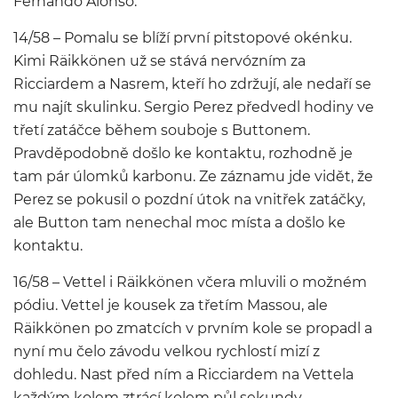
Fernando Alonso.
14/58 – Pomalu se blíží první pitstopové okénku.
Kimi Räikkönen už se stává nervózním za
Ricciardem a Nasrem, kteří ho zdržují, ale nedaří se
mu najít skulinku. Sergio Perez předvedl hodiny ve
třetí zatáčce během souboje s Buttonem.
Pravděpodobně došlo ke kontaktu, rozhodně je
tam pár úlomků karbonu. Ze záznamu jde vidět, že
Perez se pokusil o pozdní útok na vnitřek zatáčky,
ale Button tam nenechal moc místa a došlo ke
kontaktu.
16/58 – Vettel i Räikkönen včera mluvili o možném
pódiu. Vettel je kousek za třetím Massou, ale
Räikkönen po zmatcích v prvním kole se propadl a
nyní mu čelo závodu velkou rychlostí mizí z
dohledu. Nast před ním a Ricciardem na Vettela
každým kolem ztrácí kolem půl sekundy.