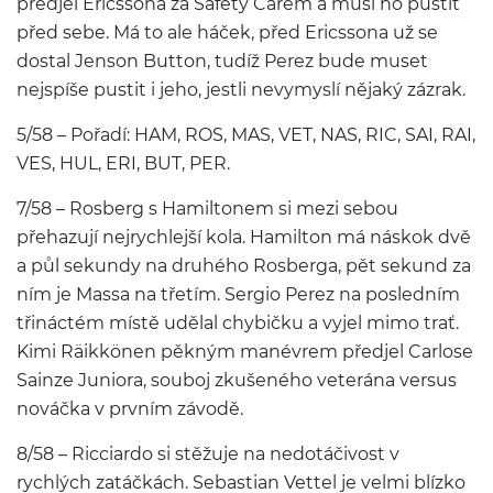
předjel Ericssona za Safety Carem a musí ho pustit
před sebe. Má to ale háček, před Ericssona už se
dostal Jenson Button, tudíž Perez bude muset
nejspíše pustit i jeho, jestli nevymyslí nějaký zázrak.
5/58 – Pořadí: HAM, ROS, MAS, VET, NAS, RIC, SAI, RAI,
VES, HUL, ERI, BUT, PER.
7/58 – Rosberg s Hamiltonem si mezi sebou
přehazují nejrychlejší kola. Hamilton má náskok dvě
a půl sekundy na druhého Rosberga, pět sekund za
ním je Massa na třetím. Sergio Perez na posledním
třináctém místě udělal chybičku a vyjel mimo trať.
Kimi Räikkönen pěkným manévrem předjel Carlose
Sainze Juniora, souboj zkušeného veterána versus
nováčka v prvním závodě.
8/58 – Ricciardo si stěžuje na nedotáčivost v
rychlých zatáčkách. Sebastian Vettel je velmi blízko