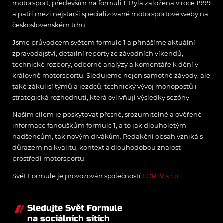
motorsport, především na formuli 1. Byla založena v roce 1999
a patří mezi nejstarší specializované motorsportové weby na
československém trhu.
Jsme průvodcem světem formule 1 a přinášíme aktuální
zpravodajství, detailní reporty ze závodních víkendů,
technické rozbory, odborné analýzy a komentáře k dění v
královně motorsportu. Sledujeme nejen samotné závody, ale
také zákulisí týmů a jezdců, technický vývoj monopostů i
strategická rozhodnutí, která ovlivňují výsledky sezóny.
Naším cílem je poskytovat přesné, srozumitelné a ověřené
informace fanouškům formule 1, a to jak dlouholetým
nadšencům, tak novým divákům. Redakční obsah vzniká s
důrazem na kvalitu, kontext a dlouhodobou znalost
prostředí motorsportu.
Svět Formule je provozován společností
FORTV s.r.o.
Sledujte Svět Formule
na sociálních sítích