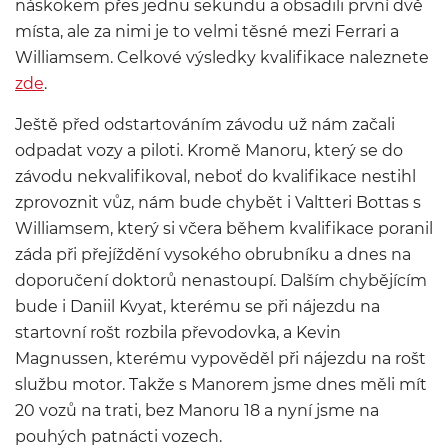
náskokem přes jednu sekundu a obsadili první dvě
místa, ale za nimi je to velmi těsné mezi Ferrari a
Williamsem. Celkové výsledky kvalifikace naleznete
zde
.
Ještě před odstartováním závodu už nám začali
odpadat vozy a piloti. Kromě Manoru, který se do
závodu nekvalifikoval, neboť do kvalifikace nestihl
zprovoznit vůz, nám bude chybět i Valtteri Bottas s
Williamsem, který si včera během kvalifikace poranil
záda při přejíždění vysokého obrubníku a dnes na
doporučení doktorů nenastoupí. Dalším chybějícím
bude i Daniil Kvyat, kterému se při nájezdu na
startovní rošt rozbila převodovka, a Kevin
Magnussen, kterému vypověděl při nájezdu na rošt
službu motor. Takže s Manorem jsme dnes měli mít
20 vozů na trati, bez Manoru 18 a nyní jsme na
pouhých patnácti vozech.