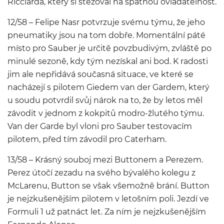
Ricciarda, který si stěžoval na špatnou ovladatelnost.
12/58 – Felipe Nasr potvrzuje svému týmu, že jeho
pneumatiky jsou na tom dobře. Momentální páté
místo pro Sauber je určitě povzbudivým, zvláště po
minulé sezoně, kdy tým nezískal ani bod. K radosti
jim ale nepřidává současná situace, ve které se
nacházejí s pilotem Giedem van der Gardem, který
u soudu potvrdil svůj nárok na to, že by letos měl
závodit v jednom z kokpitů modro-žlutého týmu.
Van der Garde byl vloni pro Sauber testovacím
pilotem, před tím závodil pro Caterham.
13/58 – Krásný souboj mezi Buttonem a Perezem.
Perez útočí zezadu na svého bývalého kolegu z
McLarenu, Button se však všemožně brání. Button
je nejzkušenějším pilotem v letošním poli. Jezdí ve
Formuli 1 už patnáct let. Za ním je nejzkušenějším