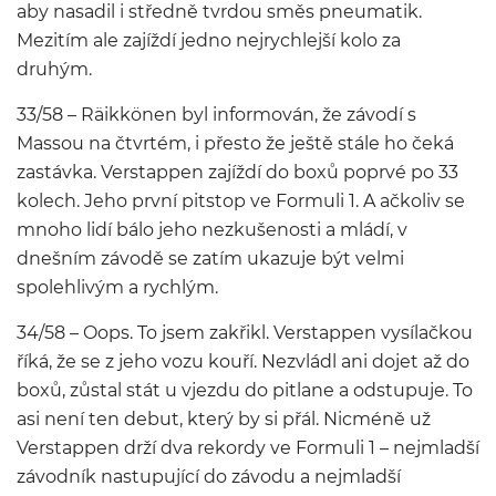
aby nasadil i středně tvrdou směs pneumatik.
Mezitím ale zajíždí jedno nejrychlejší kolo za
druhým.
33/58 – Räikkönen byl informován, že závodí s
Massou na čtvrtém, i přesto že ještě stále ho čeká
zastávka. Verstappen zajíždí do boxů poprvé po 33
kolech. Jeho první pitstop ve Formuli 1. A ačkoliv se
mnoho lidí bálo jeho nezkušenosti a mládí, v
dnešním závodě se zatím ukazuje být velmi
spolehlivým a rychlým.
34/58 – Oops. To jsem zakřikl. Verstappen vysílačkou
říká, že se z jeho vozu kouří. Nezvládl ani dojet až do
boxů, zůstal stát u vjezdu do pitlane a odstupuje. To
asi není ten debut, který by si přál. Nicméně už
Verstappen drží dva rekordy ve Formuli 1 – nejmladší
závodník nastupující do závodu a nejmladší