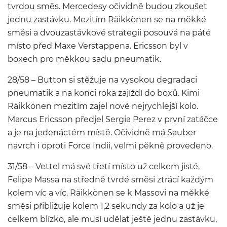
tvrdou směs. Mercedesy očividně budou zkoušet
jednu zastávku. Mezitím Räikkönen se na měkké
směsi a dvouzastávkové strategii posouvá na páté
místo před Maxe Verstappena. Ericsson byl v
boxech pro měkkou sadu pneumatik.
28/58 – Button si stěžuje na vysokou degradaci
pneumatik a na konci roka zajíždí do boxů. Kimi
Räikkönen mezitím zajel nové nejrychlejší kolo.
Marcus Ericsson předjel Sergia Perez v první zatáčce
a je na jedenáctém místě. Očividně má Sauber
navrch i oproti Force Indii, velmi pěkně provedeno.
31/58 – Vettel má své třetí místo už celkem jisté,
Felipe Massa na středně tvrdé směsi ztrácí každým
kolem víc a víc. Räikkönen se k Massovi na měkké
směsi přibližuje kolem 1,2 sekundy za kolo a už je
celkem blízko, ale musí udělat ještě jednu zastávku,