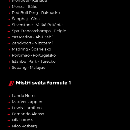
→
Montréal - Kanada
→
Monza - Itálie
→
Red Bull Ring - Rakousko
→
Šanghaj - Čína
→
Silverstone - Velká Británie
→
Spa-Francorchamps - Belgie
→
Yas Marina - Abú Zabí
→
Zandvoort - Nizozemí
→
Madring - Španělsko
→
Portimão - Portugalsko
→
Istanbul Park - Turecko
→
Sepang - Malajsie
Mistři světa formule 1
→
Lando Norris
→
Max Verstappen
→
Lewis Hamilton
→
Fernando Alonso
→
Niki Lauda
→
Nico Rosberg