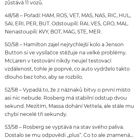
zůstává 11 vozů.
48/58 – Pořadí: HAM, ROS, VET, MAS, NAS, RIC, HUL,
SAI, ERI, PER, BUT. Odstoupili: RAI, VES, GRO, MAL.
Nenastoupili: KVY, BOT, MAG, STE, MER.
50/58 – Hamilton zajel nejrychlejší kolo a Jenson
Button si ve vysílačce stěžuje na velké problémy.
McLaren v testování nikdy neujel testovací
vzdálenost, tohle je poprvé, co auto vydrželo takto
dlouho bez toho, aby se rozbilo.
52/58 – Vypadá to, že z náznaků bitvy o první místo
asi nic nebude. Rosberg má stabilní odstup dvou
sekund. Mezitím, Massa dohání Vettela, ale stále mu
chybí necelé tři sekundy.
53/58 – Rosberg se vyptává na stav svého paliva.
Dostalo se mu odpovědi „plus“. Co to ale znamená…