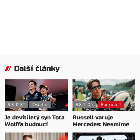
Další články
9.8. 15:32
Ostatní
9.8. 11:04
Formule 1
Je devítiletý syn Tota
Russell varuje
Wolffa budoucí
Mercedes: Nesmíme
hvězdou F1?
usnout na vavřínech