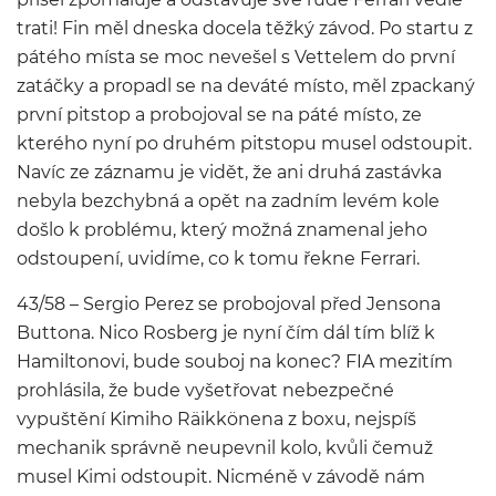
trati! Fin měl dneska docela těžký závod. Po startu z
pátého místa se moc nevešel s Vettelem do první
zatáčky a propadl se na deváté místo, měl zpackaný
první pitstop a probojoval se na páté místo, ze
kterého nyní po druhém pitstopu musel odstoupit.
Navíc ze záznamu je vidět, že ani druhá zastávka
nebyla bezchybná a opět na zadním levém kole
došlo k problému, který možná znamenal jeho
odstoupení, uvidíme, co k tomu řekne Ferrari.
43/58 – Sergio Perez se probojoval před Jensona
Buttona. Nico Rosberg je nyní čím dál tím blíž k
Hamiltonovi, bude souboj na konec? FIA mezitím
prohlásila, že bude vyšetřovat nebezpečné
vypuštění Kimiho Räikkönena z boxu, nejspíš
mechanik správně neupevnil kolo, kvůli čemuž
musel Kimi odstoupit. Nicméně v závodě nám