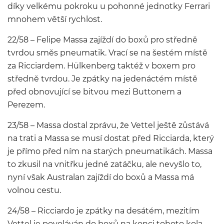
díky velkému pokroku u pohonné jednotky Ferrari
mnohem větší rychlost.
22/58 – Felipe Massa zajíždí do boxů pro středně
tvrdou směs pneumatik. Vrací se na šestém místě
za Ricciardem. Hülkenberg taktéž v boxem pro
středně tvrdou. Je zpátky na jedenáctém místě
před obnovující se bitvou mezi Buttonem a
Perezem.
23/58 – Massa dostal zprávu, že Vettel ještě zůstává
na trati a Massa se musí dostat před Ricciarda, který
je přímo před ním na starých pneumatikách. Massa
to zkusil na vnitřku jedné zatáčku, ale nevyšlo to,
nyní však Australan zajíždí do boxů a Massa má
volnou cestu.
24/58 – Ricciardo je zpátky na desátém, mezitím
Vettel je povoláván do boxů na konci tohoto kola.