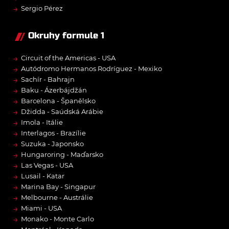
→
Sergio Pérez
Okruhy formule 1
→
Circuit of the Americas - USA
→
Autódromo Hermanos Rodríguez - Mexiko
→
Sachír - Bahrajn
→
Baku - Ázerbájdžán
→
Barcelona - Španělsko
→
Džidda - Saúdská Arábie
→
Imola - Itálie
→
Interlagos - Brazílie
→
Suzuka - Japonsko
→
Hungaroring - Maďarsko
→
Las Vegas - USA
→
Lusail - Katar
→
Marina Bay - Singapur
→
Melbourne - Austrálie
→
Miami - USA
→
Monako - Monte Carlo