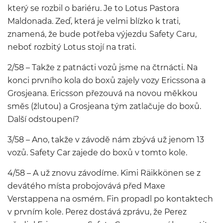
který se rozbil o bariéru. Je to Lotus Pastora
Maldonada. Zeď, která je velmi blízko k trati,
znamená, že bude potřeba výjezdu Safety Caru,
neboť rozbitý Lotus stojí na trati.
2/58 – Takže z patnácti vozů jsme na čtrnácti. Na
konci prvního kola do boxů zajely vozy Ericssona a
Grosjeana. Ericsson přezouvá na novou měkkou
směs (žlutou) a Grosjeana tým zatlačuje do boxů.
Další odstoupení?
3/58 – Ano, takže v závodě nám zbývá už jenom 13
vozů. Safety Car zajede do boxů v tomto kole.
4/58 – A už znovu závodíme. Kimi Räikkönen se z
devátého místa probojovává před Maxe
Verstappena na osmém. Fin propadl po kontaktech
v prvním kole. Perez dostává zprávu, že Perez