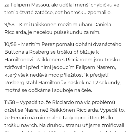
za Felipem Massou, ale udělal menší chybičku ve
třetí a čtvrté zatáčce, což ho trošku zpomalilo.
9/58 – Kimi Räikkönen mezitím uhání Daniela
Ricciarda, je necelou půlsekundu za ním.
10/58 – Mezitím Perez pomalu dohání dvanáctého
Buttona a Rosberg se trošku přibližuje k
Hamiltonovi. Räikkönen s Ricciardem jsou trošku
zdržování před nimi jedoucím Felipem Nasrem,
který však nedává moc příležitostí k předjetí.
Rosberg stáhl Hamiltonův náskok na 1,2 sekundy,
možná se dočkáme i souboje na čele.
11/58 – Vypadá to, že Ricciardo má víc problémů
držet se Nasra, než Räikkönen Ricciarda. Vypadá to,
že Ferrari má minimálně tady oproti Red Bullu
trošku navrch. Na druhou stranu už jsme zmiňovali