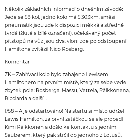
Několik základních informací o dnešním závodě:
Jede se 58 kol, jedno kolo má 5,303km, směsi
pneumatik jsou zde k dispozici měkká a středně
tvrdá (žluté a bílé označení), očekávaný počet
pitstopů na vůz jsou dva, vloni zde po odstoupení
Hamiltona zvítězil Nico Rosberg.
Komentář
ZK – Zahřívací kolo bylo zahájeno Lewisem
Hamiltonem na prvním místě, který za sebe vede
zbytek pole: Rosberga, Massu, Vettela, Räikkönena,
Ricciarda a další…
1/58 – A je odstartováno! Na startu si místo udržel
Lewis Hamilton, za první zatáčkou se ale propadl
Kimi Räikkönen a došlo ke kontaktu s jedním
Sauberem, který pak strčil do jednoho z Lotusů,