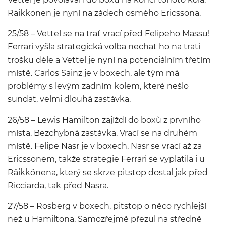
Räikkönen je nyní na zádech osmého Ericssona.
25/58 – Vettel se na trať vrací před Felipeho Massu!
Ferrari vyšla strategická volba nechat ho na trati
trošku déle a Vettel je nyní na potenciálním třetím
místě. Carlos Sainz je v boxech, ale tým má
problémy s levým zadním kolem, které nešlo
sundat, velmi dlouhá zastávka.
26/58 – Lewis Hamilton zajíždí do boxů z prvního
místa. Bezchybná zastávka. Vrací se na druhém
místě. Felipe Nasr je v boxech. Nasr se vrací až za
Ericssonem, takže strategie Ferrari se vyplatila i u
Räikkönena, který se skrze pitstop dostal jak před
Ricciarda, tak před Nasra.
27/58 – Rosberg v boxech, pitstop o něco rychlejší
než u Hamiltona. Samozřejmě přezul na středně