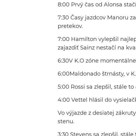
8:00 Prvý čas od Alonsa stač
7:30 Časy jazdcov Manoru zat
pretekov.
7:00 Hamilton vylepšil najlepš
zajazdiť Sainz nestačí na kva
6:30V K.O zóne momentálne 
6:00Maldonado štrnásty, v K
5:00 Rossi sa zlepšil, stále t
4:00 Vettel hlásil do vysielač
Vo výjazde z desiatej zákru
stenu.
3:30 Stevens sa zlepšil, stále