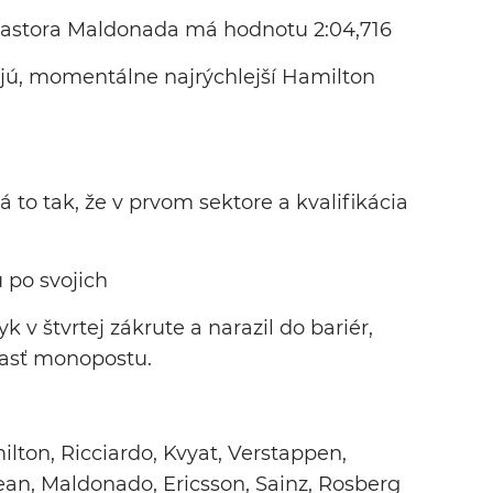
Pastora Maldonada má hodnotu 2:04,716
jú, momentálne najrýchlejší Hamilton
á to tak, že v prvom sektore a kvalifikácia
 po svojich
 v štvrtej zákrute a narazil do bariér,
časť monopostu.
ton, Ricciardo, Kvyat, Verstappen,
ean, Maldonado, Ericsson, Sainz, Rosberg