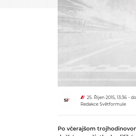
25. Říjen 2015, 13:36
- d
Redakce Světformule
Po včerajšom trojhodinovo