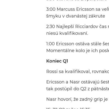
3:00 Marcuss Ericsson sa veľm
šmyku v dvanástej zákrute
2:30 Najlepší Ricciardov čas
niesú kvalifikovaní.
1:00 Ericsson ostáva stále š
Momentálne kolo je ich posl
Koniec Q1
Rossi sa kvalifikoval, rovnak
Ericsson a Nasr ostávajú šes
tak postúpil do Q2 z pätnást
Nasr hovorí, že zadný grip je