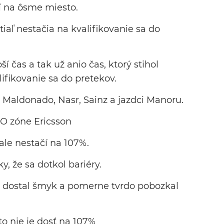
í na ôsme miesto.
iaľ nestačia na kvalifikovanie sa do
í čas a tak už anio čas, ktorý stihol
lifikovanie sa do pretekov.
Maldonado, Nasr, Sainz a jazdci Manoru.
.O zóne Ericsson
o ale nestačí na 107%.
ky, že sa dotkol bariéry.
ty dostal šmyk a pomerne tvrdo pobozkal
 to nie je dosť na 107%