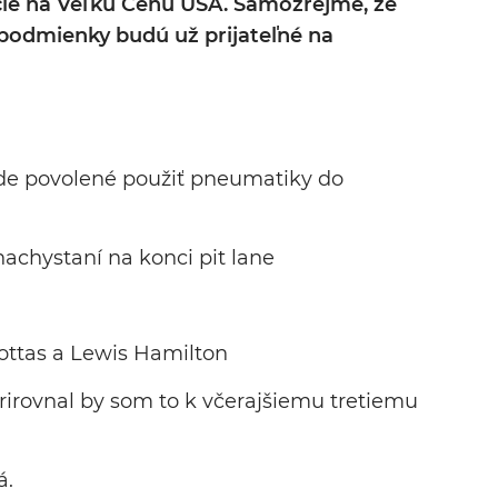
cie na Veľkú Cenu USA. Samozrejme, že
 podmienky budú už prijateľné na
ude povolené použiť pneumatiky do
nachystaní na konci pit lane
 Bottas a Lewis Hamilton
prirovnal by som to k včerajšiemu tretiemu
á.