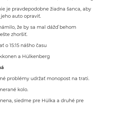
nie je pravdepodobne žiadna šanca, aby
jeho auto opraviť.
oznámilo, že by sa mal dážď behom
ešte zhoršiť.
ať o 15:15 nášho času
Räikkonen a Hülkenberg
ná
dné problémy udržať monopost na trati.
merané kolo.
onena, siedme pre Hülka a druhé pre