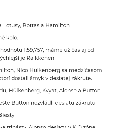
ba Lotusy, Bottas a Hamilton
né kolo.
 hodnotu 1:59,757, máme už čas aj od
ýchlejší je Räikkonen
milton, Nico Hülkenberg sa medzičasom
torí dostali šmyk v desiatej zákrute.
du, Hülkenberg, Kvyat, Alonso a Button
ešte Button nezvládli desiatu zákrutu
šiesty
va trinásty. Alonso desiaty, v K.O zóne