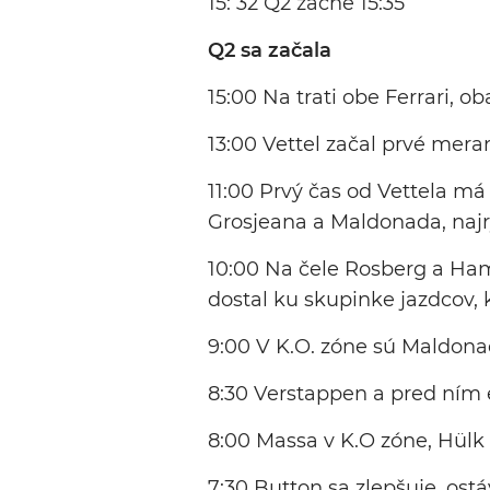
15: 32 Q2 začne 15:35
Q2 sa začala
15:00 Na trati obe Ferrari, o
13:00 Vettel začal prvé mera
11:00 Prvý čas od Vettela má
Grosjeana a Maldonada, najr
10:00 Na čele Rosberg a Ha
dostal ku skupinke jazdcov, k
9:00 V K.O. zóne sú Maldona
8:30 Verstappen a pred ním 
8:00 Massa v K.O zóne, Hülk 
7:30 Button sa zlepšuje, ostá