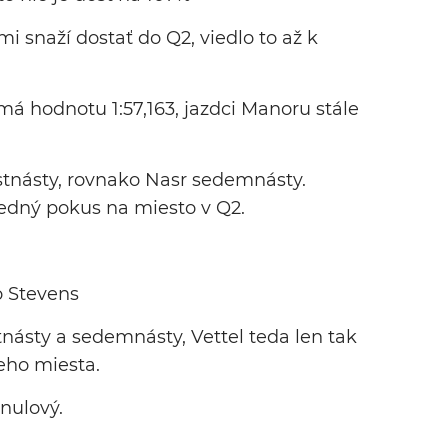
i snaží dostať do Q2, viedlo to až k
 má hodnotu 1:57,163, jazdci Manoru stále
estnásty, rovnako Nasr sedemnásty.
edný pokus na miesto v Q2.
o Stevens
tnásty a sedemnásty, Vettel teda len tak
eho miesta.
 nulový.