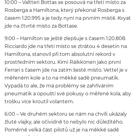
10:00 – Valtteri Bottas se posouvá na třetí místo za
Rosberga a Hamiltona, který překonal Rosberga s
časem 1:20.995 a je tedy nyní na prvním místě. Kvyat
jde na čtvrté místo za Bottase.
9:00 – Hamilton se ještě zlepšuje s časem 1:20.808.
Ricciardo jde na třetí místo se ztrátou 4 desetin na
Hamiltona, stanovil při tom absolutní rekord v
prostředním sektoru. Kimi Räikkönen jako první
Ferrari s časem jde na zatím šesté místo. Vettel je v
měřeném kole a to na měkké sadě pneumatik.
Vypadá to ale, že má problémy se zahříváním
pneumatik a opouští své pokusy o měřené kola, aby
trošku více kroutil volantem.
6:00 – Ve druhém sektoru se nám na chvíli ukázaly
žluté vlajky, ale očividně to nebylo nic důležitého.
Poměrně velká část pilotů už je na měkké sadě