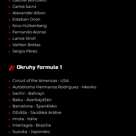
→
Gabriel Bortoleto
→
Carlos Sainz
→
Alexander Albon
→
Esteban Ocon
→
Nico Hülkenberg
→
Fernando Alonso
→
Lance Stroll
→
Valtteri Bottas
→
Sergio Pérez
Okruhy formule 1
→
Circuit of the Americas - USA
→
Autódromo Hermanos Rodríguez - Mexiko
→
Sachír - Bahrajn
→
Baku - Ázerbájdžán
→
Barcelona - Španělsko
→
Džidda - Saúdská Arábie
→
Imola - Itálie
→
Interlagos - Brazílie
→
Suzuka - Japonsko