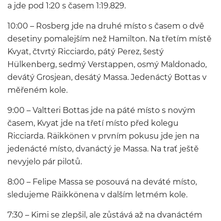
a jde pod 1:20 s časem 1:19.829.
10:00 – Rosberg jde na druhé místo s časem o dvě
desetiny pomalejším než Hamilton. Na třetím místě
Kvyat, čtvrtý Ricciardo, pátý Perez, šestý
Hülkenberg, sedmý Verstappen, osmý Maldonado,
devátý Grosjean, desátý Massa. Jedenáctý Bottas v
měřeném kole.
9:00 – Valtteri Bottas jde na páté místo s novým
časem, Kvyat jde na třetí místo před kolegu
Ricciarda. Räikkönen v prvním pokusu jde jen na
jedenácté místo, dvanáctý je Massa. Na trať ještě
nevyjelo pár pilotů.
8:00 – Felipe Massa se posouvá na deváté místo,
sledujeme Räikkönena v dalším letmém kole.
7:30 – Kimi se zlepšil, ale zůstává až na dvanáctém