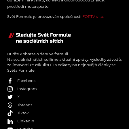
důrazem na kvalitu, kontext a dlouhodobou znalost
prostředí motorsportu.
Svět Formule je provozován společností
FORTV s.r.o.
Sledujte Svět Formule
na sociálních sítích
Buďte v obraze o dění ve formuli 1.
Na sociálních sítích sdílíme aktuální zprávy, výsledky závodů,
zajímavosti ze zákulisí F1 a odkazy na nejnovější články ze
Světa Formule.
Facebook
Instagram
X
Threads
Tiktok
LinkedIn
Youtube