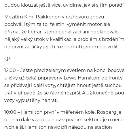
budou klouzat ještě více, uvidíme, jak si s tím poradí.
Mezitím Kimi Räikkönen v rozhovoru znovu
pochválil tým za to, že stihl vyměnit motor, ale
přiznal, že Ferrari s jeho penalizací ani neplánovalo
nějaký velký útok v kvalifikaci a problém s brzděním
do první zatáčky jejich rozhodnutí jenom potvrdil.
Q3
12:00 – Ještě před zeleným světlem na konci boxové
uličky už čeká připravený Lewis Hamilton, do fronty
se přidávají i další vozy, chtějí stihnout ještě suchou
trať v případě, že se řádně rozprší. A už konečně jsou
vozy vypuštěny na trať.
10:00 – Hamilton první v měřeném kole, Rosberg je
o něco dále vzadu, ale už v prvním sektoru je o něco
rychlejší. Hamilton navíc při nájezdu na stadion