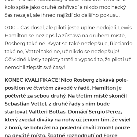
kolo spíše jako druhé zahřívací a nikdo moc hezký
čas nezajel, ale ihned najíždí do dalšího pokusu.
0:00 – Čas došel, ale piloti ještě úplně nedojeli. Lewis
Hamilton se nezlepšil a zůstává na druhém místě,
Rosberg také né. Kvyat se také nezlepšuje, Ricciardo
také ne, Vettel také ne, už nikdo se nezlepšuje!
Očividně klesly teploty tratě a vypadá to, že piloti už
nemohli zlepšit své časy!
KONEC KVALIFIKACE! Nico Rosberg získává pole-
position ve čtvrtém závodě v řadě, Hamilton je
počtvrté za sebou druhý. Na třetím místě skončil
Sebastian Vettel, z druhé řady s ním bude
startovat Valtteri Bottas. Domácí Sergio Perez,
který zvedal diváky na nohy už jenom tím, že vyjel
z boxů, se bohužel na poslední chvíli zmohl pouze
na deváté místo, špatné rozhodnutí od Force