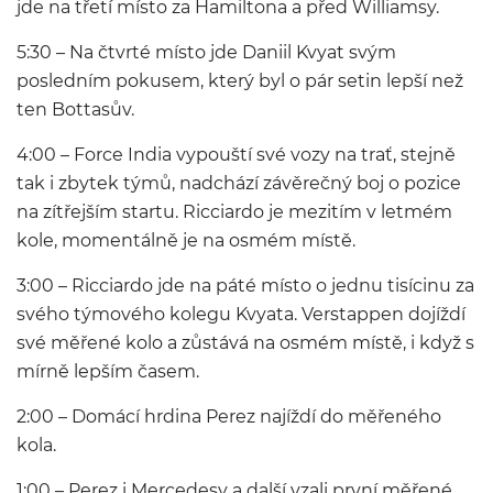
jde na třetí místo za Hamiltona a před Williamsy.
5:30 – Na čtvrté místo jde Daniil Kvyat svým
posledním pokusem, který byl o pár setin lepší než
ten Bottasův.
4:00 – Force India vypouští své vozy na trať, stejně
tak i zbytek týmů, nadchází závěrečný boj o pozice
na zítřejším startu. Ricciardo je mezitím v letmém
kole, momentálně je na osmém místě.
3:00 – Ricciardo jde na páté místo o jednu tisícinu za
svého týmového kolegu Kvyata. Verstappen dojíždí
své měřené kolo a zůstává na osmém místě, i když s
mírně lepším časem.
2:00 – Domácí hrdina Perez najíždí do měřeného
kola.
1:00 – Perez i Mercedesy a další vzali první měřené