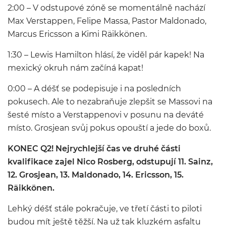
2:00 – V odstupové zóně se momentálně nachází
Max Verstappen, Felipe Massa, Pastor Maldonado,
Marcus Ericsson a Kimi Räikkönen.
1:30 – Lewis Hamilton hlásí, že viděl pár kapek! Na
mexický okruh nám začíná kapat!
0:00 – A déšť se podepisuje i na posledních
pokusech. Ale to nezabraňuje zlepšit se Massovi na
šesté místo a Verstappenovi v posunu na deváté
místo. Grosjean svůj pokus opouští a jede do boxů.
KONEC Q2! Nejrychlejší čas ve druhé části
kvalifikace zajel Nico Rosberg, odstupují 11. Sainz,
12. Grosjean, 13. Maldonado, 14. Ericsson, 15.
Räikkönen.
Lehký déšť stále pokračuje, ve třetí části to piloti
budou mít ještě těžší. Na už tak kluzkém asfaltu