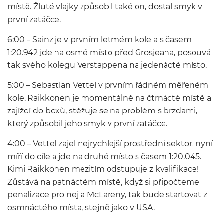
místě. Žluté vlajky způsobil také on, dostal smyk v
první zatáčce.
6:00 – Sainz je v prvním letmém kole a s časem
1:20.942 jde na osmé místo před Grosjeana, posouvá
tak svého kolegu Verstappena na jedenácté místo.
5:00 – Sebastian Vettel v prvním řádném měřeném
kole. Räikkönen je momentálně na čtrnácté místě a
zajíždí do boxů, stěžuje se na problém s brzdami,
který způsobil jeho smyk v první zatáčce.
4:00 – Vettel zajel nejrychlejší prostřední sektor, nyní
míří do cíle a jde na druhé místo s časem 1:20.045.
Kimi Räikkönen mezitím odstupuje z kvalifikace!
Zůstává na patnáctém místě, když si připočteme
penalizace pro něj a McLareny, tak bude startovat z
osmnáctého místa, stejně jako v USA.