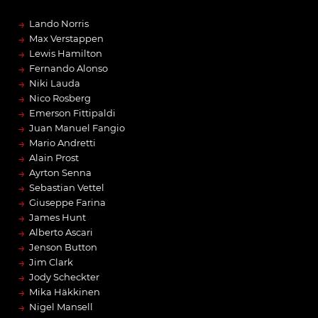
→
Lando Norris
→
Max Verstappen
→
Lewis Hamilton
→
Fernando Alonso
→
Niki Lauda
→
Nico Rosberg
→
Emerson Fittipaldi
→
Juan Manuel Fangio
→
Mario Andretti
→
Alain Prost
→
Ayrton Senna
→
Sebastian Vettel
→
Giuseppe Farina
→
James Hunt
→
Alberto Ascari
→
Jenson Button
→
Jim Clark
→
Jody Scheckter
→
Mika Häkkinen
→
Nigel Mansell