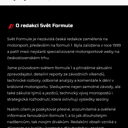
přeji titul
Antonellimu
O redakci Svět Formule
Svět Formule je nezávislá česká redakce zaměřená na
motorsport, především na formuli 1. Byla založena v roce 1999
a patří mezi nejstarší specializované motorsportové weby na
československém trhu.
Jsme průvodcem světem formule 1 a přinášíme aktuální
zpravodajství, detailní reporty ze závodních víkendů,
technické rozbory, odborné analýzy a komentáře k dění v
královně motorsportu. Sledujeme nejen samotné závody, ale
také zákulisí týmů a jezdců, technický vývoj monopostů i
strategická rozhodnutí, která ovlivňují výsledky sezóny.
Naším cílem je poskytovat přesné, srozumitelné a ověřené
informace fanouškům formule 1, a to jak dlouholetým
nadšencům, tak novým divákům. Redakční obsah vzniká s