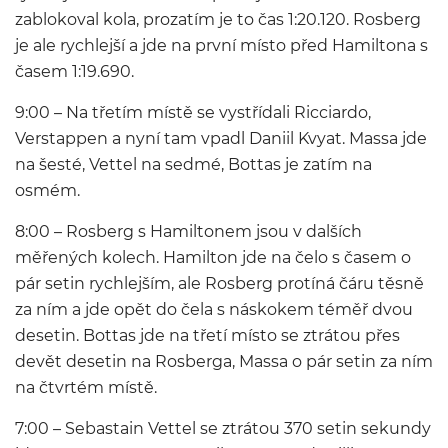
zablokoval kola, prozatím je to čas 1:20.120. Rosberg
je ale rychlejší a jde na první místo před Hamiltona s
časem 1:19.690.
9:00 – Na třetím místě se vystřídali Ricciardo,
Verstappen a nyní tam vpadl Daniil Kvyat. Massa jde
na šesté, Vettel na sedmé, Bottas je zatím na
osmém.
8:00 – Rosberg s Hamiltonem jsou v dalších
měřených kolech. Hamilton jde na čelo s časem o
pár setin rychlejším, ale Rosberg protíná čáru těsně
za ním a jde opět do čela s náskokem téměř dvou
desetin. Bottas jde na třetí místo se ztrátou přes
devět desetin na Rosberga, Massa o pár setin za ním
na čtvrtém místě.
7:00 – Sebastain Vettel se ztrátou 370 setin sekundy