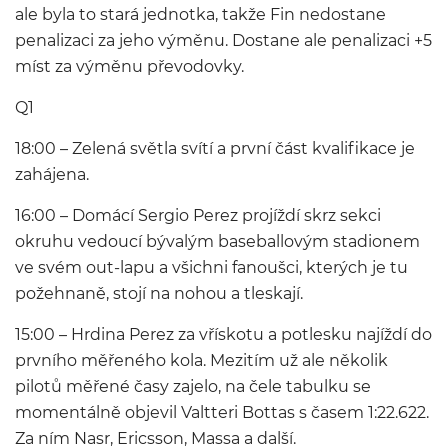
ale byla to stará jednotka, takže Fin nedostane
penalizaci za jeho výměnu. Dostane ale penalizaci +5
míst za výměnu převodovky.
Q1
18:00 – Zelená světla svítí a první část kvalifikace je
zahájena.
16:00 – Domácí Sergio Perez projíždí skrz sekci
okruhu vedoucí bývalým baseballovým stadionem
ve svém out-lapu a všichni fanoušci, kterých je tu
požehnaně, stojí na nohou a tleskají.
15:00 – Hrdina Perez za vřískotu a potlesku najíždí do
prvního měřeného kola. Mezitím už ale několik
pilotů měřené časy zajelo, na čele tabulku se
momentálně objevil Valtteri Bottas s časem 1:22.622.
Za ním Nasr, Ericsson, Massa a další.