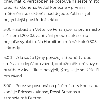
pneumatik. Verstappen se posouvá na šesté místo
před Räikkönena, Vettel konečně v prvním
měřeném kole, které snad dojede. Zatím zajel
nejrychlejší prostřední sektor.
5:00 – Sebastian Vettel ve Ferrari jde na první místo
s časem 1:20.503. Zahřívání pneumatik se mu
nejspíše vyplatilo. Na Hamiltona má náskok 0.305
sekundy.
4:00 – Zdá se, že týmy považují středně-tvrdou
směs za tu lepší pro závod, protože některé vozy na
ní vůbec v kvalifikaci nevyjeli, týmy se je snaží šetřit
pro závod.
3:00 – Perez se posouvá na páté místo, v knock-out
zóně je Ericsson, Alonso, Rossi, Stevens a
samozřejmě Button.