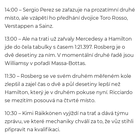
14:00 – Sergio Perez se zařazuje na prozatímní druhé
místo, ale vzápětí ho předhání dvojice Toro Rosso,
Verstappen a Sainz.
13:00 – Ale na trati už zařvaly Mercedesy a Hamilton
jde do čela tabulky s časem 1:21.397. Rosberg je o
dvě desetiny za ním. V momentální druhé řadě jsou
Williamsy v pořadí Massa-Bottas.
11:30 – Rosberg se ve svém druhém měřeném kole
zlepšil a zajel čas o dvě a půl desetiny lepší než
Hamilton, který je v druhém pokuse nyní. Ricciardo
se mezitím posouvá na čtvrté místo.
10:30 – Kimi Räikkönen vyjíždí na trať a dává týmu
zprávu, ve které mechaniky chválí za to, že vůz stihli
připravit na kvalifikaci.