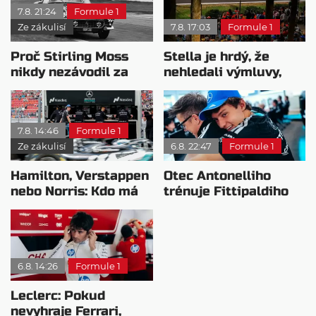
7.8. 21:24
Formule 1
Ze zákulisí
7.8. 17:03
Formule 1
Proč Stirling Moss
Stella je hrdý, že
nikdy nezávodil za
nehledali výmluvy,
Ferrariho
proč nedokážou
bojovat o titul
7.8. 14:46
Formule 1
Ze zákulisí
6.8. 22:47
Formule 1
Hamilton, Verstappen
Otec Antonelliho
nebo Norris: Kdo má
trénuje Fittipaldiho
nejvyšší plat?
syna: Brazilec
vychvaluje lídra
6.8. 14:26
Formule 1
Leclerc: Pokud
nevyhraje Ferrari,