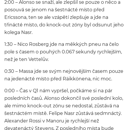
2:00 – Alonso se snaží, ale zlepšil se pouze o něco a
posouvá se jenom na šestnácté místo před
Ericssona, ten se ale vzápětí zlepšuje a jde na
třinácté místo, do knock-out zóny byl odsunut jeho
kolega Nasr.
1:30 – Nico Rosberg jde na měkkých pneu na čelo
pole s časem o pouhých 0.067 sekundy rychlejším,
než je ten Vettelův.
0:30 – Massa jde se svým nejnovějším časem pouze
na jedenácté místo před Räikkönena, nic moc.
0:00 – Čas v Q1 nám vypršel, počkáme si na pár
posledních časů. Alonso dokončil své poslední kolo,
ale mimo knock-out zónu se nedostal, zůstává na
šestnáctém místě. Felipe Nasr zůstává sedmnáctý.
Alexander Rossi v Manoru je rychlejší než
devatenáctý Stevens. Z posledního místa bude