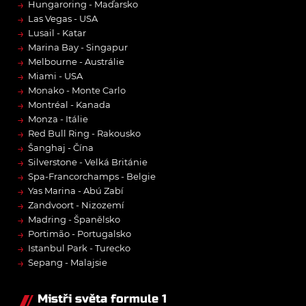
→
Hungaroring - Maďarsko
→
Las Vegas - USA
→
Lusail - Katar
→
Marina Bay - Singapur
→
Melbourne - Austrálie
→
Miami - USA
→
Monako - Monte Carlo
→
Montréal - Kanada
→
Monza - Itálie
→
Red Bull Ring - Rakousko
→
Šanghaj - Čína
→
Silverstone - Velká Británie
→
Spa-Francorchamps - Belgie
→
Yas Marina - Abú Zabí
→
Zandvoort - Nizozemí
→
Madring - Španělsko
→
Portimão - Portugalsko
→
Istanbul Park - Turecko
→
Sepang - Malajsie
Mistři světa formule 1