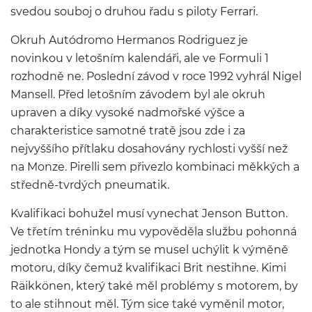
svedou souboj o druhou řadu s piloty Ferrari.
Okruh Autódromo Hermanos Rodriguez je
novinkou v letošním kalendáři, ale ve Formuli 1
rozhodně ne. Poslední závod v roce 1992 vyhrál Nigel
Mansell. Před letošním závodem byl ale okruh
upraven a díky vysoké nadmořské výšce a
charakteristice samotné tratě jsou zde i za
nejvyššího přítlaku dosahovány rychlosti vyšší než
na Monze. Pirelli sem přivezlo kombinaci měkkých a
středně-tvrdých pneumatik.
Kvalifikaci bohužel musí vynechat Jenson Button.
Ve třetím tréninku mu vypověděla službu pohonná
jednotka Hondy a tým se musel uchýlit k výměně
motoru, díky čemuž kvalifikaci Brit nestihne. Kimi
Räikkönen, který také měl problémy s motorem, by
to ale stihnout měl. Tým sice také vyměnil motor,