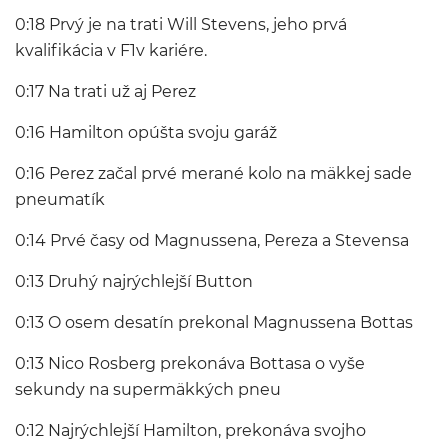
0:18 Prvý je na trati Will Stevens, jeho prvá
kvalifikácia v F1v kariére.
0:17 Na trati už aj Perez
0:16 Hamilton opúšta svoju garáž
0:16 Perez začal prvé merané kolo na mäkkej sade
pneumatík
0:14 Prvé časy od Magnussena, Pereza a Stevensa
0:13 Druhý najrýchlejší Button
0:13 O osem desatín prekonal Magnussena Bottas
0:13 Nico Rosberg prekonáva Bottasa o vyše
sekundy na supermäkkých pneu
0:12 Najrýchlejší Hamilton, prekonáva svojho