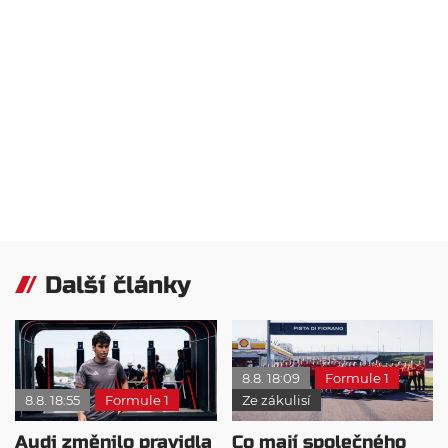
Další články
8.8. 18:09
Formule 1
8.8. 18:55
Formule 1
Ze zákulisí
Audi změnilo pravidla
Co mají společného