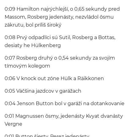
0:09 Hamilton najrýchlejší, o 0,65 sekundy pred
Massom, Rosberg jedenásty, nezvládol ôsmu
zákrutu, bol príliš široký
0:08 Prvý odpadlíci sú Sutil, Rosberg a Bottas,
desiaty he Hülkenberg
0:07 Rosberg druhý o 0,54 sekundy za svojím
tímovým kolegom
0:06 V knock out zóne Hülk a Räikkonen
0:05 Väčšina jazdcov v garážach
0:04 Jenson Button bol v garáži na dotankovanie
0:01 Magnussen ôsmy, jedenásty Kvyat dvanásty
Vergne
0:01 Button šiesty, Perez jedenásty