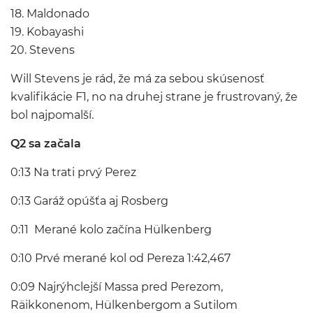
18. Maldonado
19. Kobayashi
20. Stevens
Will Stevens je rád, že má za sebou skúsenosť
kvalifikácie F1, no na druhej strane je frustrovaný, že
bol najpomalší.
Q2 sa začala
0:13 Na trati prvý Perez
0:13 Garáž opúšťa aj Rosberg
0:11 Merané kolo začína Hülkenberg
0:10 Prvé merané kol od Pereza 1:42,467
0:09 Najrýhclejší Massa pred Perezom,
Räikkonenom, Hülkenbergom a Sutilom