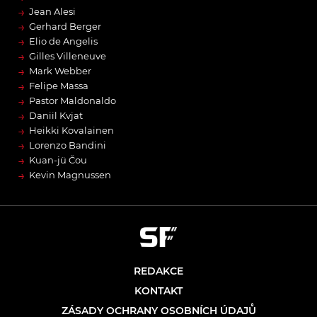
→
Jean Alesi
→
Gerhard Berger
→
Elio de Angelis
→
Gilles Villeneuve
→
Mark Webber
→
Felipe Massa
→
Pastor Maldonaldo
→
Daniil Kvjat
→
Heikki Kovalainen
→
Lorenzo Bandini
→
Kuan-jü Čou
→
Kevin Magnussen
REDAKCE
KONTAKT
ZÁSADY OCHRANY OSOBNÍCH ÚDAJŮ