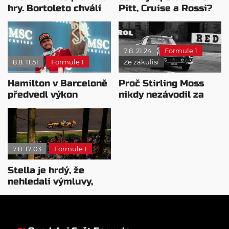
hry. Bortoleto chválí
Pitt, Cruise a Rossi?
nový tým i jeho
Všichni řídili
mentalitu
monopost F1
7.8. 21:24
Formule 1
8.8. 11:51
Formule 1
Ze zákulisí
Hamilton v Barceloně
Proč Stirling Moss
předvedl výkon
nikdy nezávodil za
pravého šampiona
Ferrariho
7.8. 17:03
Formule 1
Stella je hrdý, že
nehledali výmluvy,
proč nedokážou
bojovat o titul