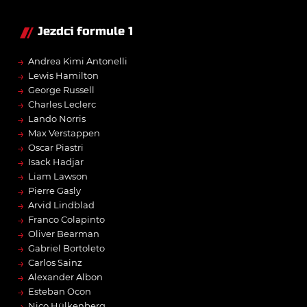
Jezdci formule 1
→
Andrea Kimi Antonelli
→
Lewis Hamilton
→
George Russell
→
Charles Leclerc
→
Lando Norris
→
Max Verstappen
→
Oscar Piastri
→
Isack Hadjar
→
Liam Lawson
→
Pierre Gasly
→
Arvid Lindblad
→
Franco Colapinto
→
Oliver Bearman
→
Gabriel Bortoleto
→
Carlos Sainz
→
Alexander Albon
→
Esteban Ocon
→
Nico Hülkenberg