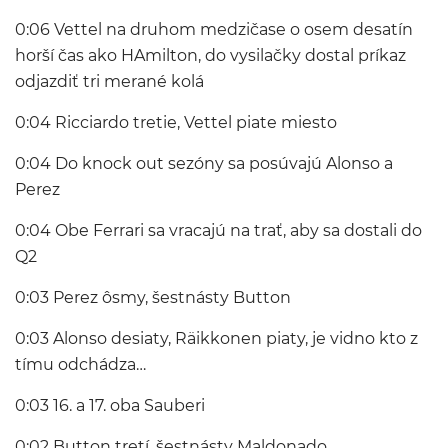
0:06 Vettel na druhom medzičase o osem desatín
horší čas ako HAmilton, do vysilačky dostal príkaz
odjazdiť tri merané kolá
0:04 Ricciardo tretie, Vettel piate miesto
0:04 Do knock out sezóny sa posúvajú Alonso a
Perez
0:04 Obe Ferrari sa vracajú na trať, aby sa dostali do
Q2
0:03 Perez ôsmy, šestnásty Button
0:03 Alonso desiaty, Räikkonen piaty, je vidno kto z
tímu odchádza…
0:03 16. a 17. oba Sauberi
0:02 Button tretí, šestnásty Maldonado