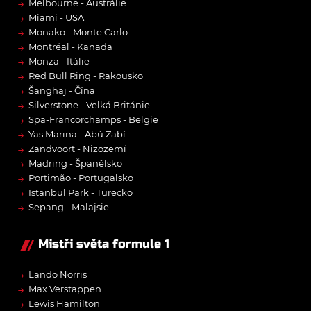
→
Melbourne - Austrálie
→
Miami - USA
→
Monako - Monte Carlo
→
Montréal - Kanada
→
Monza - Itálie
→
Red Bull Ring - Rakousko
→
Šanghaj - Čína
→
Silverstone - Velká Británie
→
Spa-Francorchamps - Belgie
→
Yas Marina - Abú Zabí
→
Zandvoort - Nizozemí
→
Madring - Španělsko
→
Portimão - Portugalsko
→
Istanbul Park - Turecko
→
Sepang - Malajsie
Mistři světa formule 1
→
Lando Norris
→
Max Verstappen
→
Lewis Hamilton