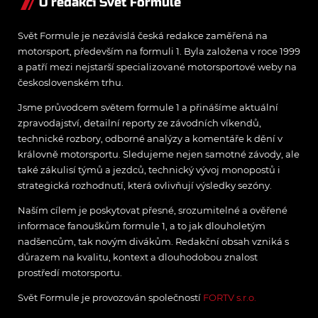
O redakci Svět Formule
Svět Formule je nezávislá česká redakce zaměřená na
motorsport, především na formuli 1. Byla založena v roce 1999
a patří mezi nejstarší specializované motorsportové weby na
československém trhu.
Jsme průvodcem světem formule 1 a přinášíme aktuální
zpravodajství, detailní reporty ze závodních víkendů,
technické rozbory, odborné analýzy a komentáře k dění v
královně motorsportu. Sledujeme nejen samotné závody, ale
také zákulisí týmů a jezdců, technický vývoj monopostů i
strategická rozhodnutí, která ovlivňují výsledky sezóny.
Naším cílem je poskytovat přesné, srozumitelné a ověřené
informace fanouškům formule 1, a to jak dlouholetým
nadšencům, tak novým divákům. Redakční obsah vzniká s
důrazem na kvalitu, kontext a dlouhodobou znalost
prostředí motorsportu.
Svět Formule je provozován společností
FORTV s.r.o.