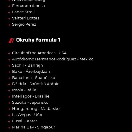
→
Fernando Alonso
→
Lance Stroll
→
Valtteri Bottas
→
Sergio Pérez
Okruhy formule 1
→
Circuit of the Americas - USA
→
Autódromo Hermanos Rodríguez - Mexiko
→
Sachír - Bahrajn
→
Baku - Ázerbájdžán
→
Barcelona - Španělsko
→
Džidda - Saúdská Arábie
→
Imola - Itálie
→
Interlagos - Brazílie
→
Suzuka - Japonsko
→
Hungaroring - Maďarsko
→
Las Vegas - USA
→
Lusail - Katar
→
Marina Bay - Singapur