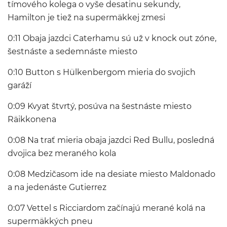
tímového kolega o vyše desatinu sekundy,
Hamilton je tiež na supermäkkej zmesi
0:11 Obaja jazdci Caterhamu sú už v knock out zóne,
šestnáste a sedemnáste miesto
0:10 Button s Hülkenbergom mieria do svojich
garáží
0:09 Kvyat štvrtý, posúva na šestnáste miesto
Räikkonena
0:08 Na trať mieria obaja jazdci Red Bullu, posledná
dvojica bez meraného kola
0:08 Medzičasom ide na desiate miesto Maldonado
a na jedenáste Gutierrez
0:07 Vettel s Ricciardom začínajú merané kolá na
supermäkkých pneu