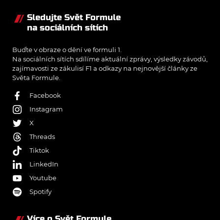
Sledujte Svět Formule
na sociálních sítích
Buďte v obraze o dění ve formuli 1.
Na sociálních sítích sdílíme aktuální zprávy, výsledky závodů,
zajímavosti ze zákulisí F1 a odkazy na nejnovější články ze
Světa Formule.
Facebook
Instagram
X
Threads
Tiktok
LinkedIn
Youtube
Spotify
Více o Svět Formule