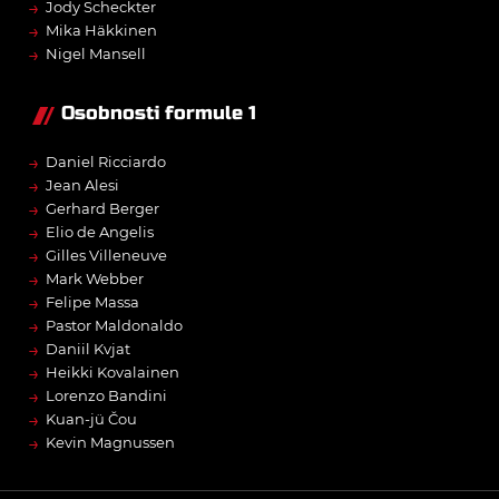
→
Jody Scheckter
→
Mika Häkkinen
→
Nigel Mansell
Osobnosti formule 1
→
Daniel Ricciardo
→
Jean Alesi
→
Gerhard Berger
→
Elio de Angelis
→
Gilles Villeneuve
→
Mark Webber
→
Felipe Massa
→
Pastor Maldonaldo
→
Daniil Kvjat
→
Heikki Kovalainen
→
Lorenzo Bandini
→
Kuan-jü Čou
→
Kevin Magnussen