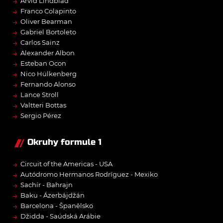
→
Arvid Lindblad
→
Franco Colapinto
→
Oliver Bearman
→
Gabriel Bortoleto
→
Carlos Sainz
→
Alexander Albon
→
Esteban Ocon
→
Nico Hülkenberg
→
Fernando Alonso
→
Lance Stroll
→
Valtteri Bottas
→
Sergio Pérez
Okruhy formule 1
→
Circuit of the Americas - USA
→
Autódromo Hermanos Rodríguez - Mexiko
→
Sachír - Bahrajn
→
Baku - Ázerbájdžán
→
Barcelona - Španělsko
→
Džidda - Saúdská Arábie