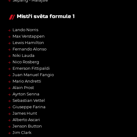
→
Sepang - Malajsie
Mistři světa formule 1
→
Lando Norris
→
Max Verstappen
→
Lewis Hamilton
→
Fernando Alonso
→
Niki Lauda
→
Nico Rosberg
→
Emerson Fittipaldi
→
Juan Manuel Fangio
→
Mario Andretti
→
Alain Prost
→
Ayrton Senna
→
Sebastian Vettel
→
Giuseppe Farina
→
James Hunt
→
Alberto Ascari
→
Jenson Button
→
Jim Clark