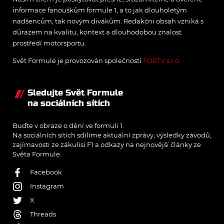
informace fanouškům formule 1, a to jak dlouholetým
nadšencům, tak novým divákům. Redakční obsah vzniká s
důrazem na kvalitu, kontext a dlouhodobou znalost
prostředí motorsportu.
Svět Formule je provozován společností
FORTV s.r.o.
Sledujte Svět Formule
na sociálních sítích
Buďte v obraze o dění ve formuli 1.
Na sociálních sítích sdílíme aktuální zprávy, výsledky závodů,
zajímavosti ze zákulisí F1 a odkazy na nejnovější články ze
Světa Formule.
Facebook
Instagram
X
Threads