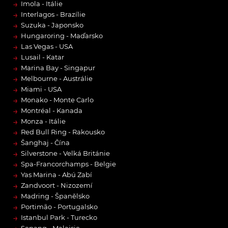
→
Imola - Itálie
→
Interlagos - Brazílie
→
Suzuka - Japonsko
→
Hungaroring - Maďarsko
→
Las Vegas - USA
→
Lusail - Katar
→
Marina Bay - Singapur
→
Melbourne - Austrálie
→
Miami - USA
→
Monako - Monte Carlo
→
Montréal - Kanada
→
Monza - Itálie
→
Red Bull Ring - Rakousko
→
Šanghaj - Čína
→
Silverstone - Velká Británie
→
Spa-Francorchamps - Belgie
→
Yas Marina - Abú Zabí
→
Zandvoort - Nizozemí
→
Madring - Španělsko
→
Portimão - Portugalsko
→
Istanbul Park - Turecko