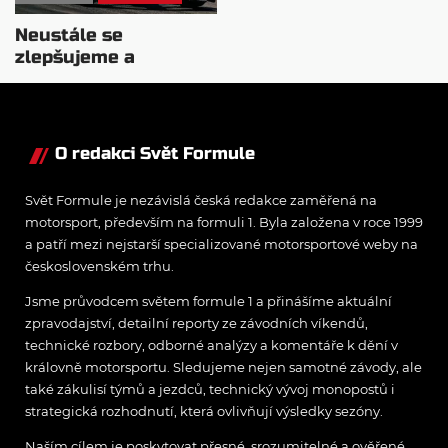
Neustále se
zlepšujeme a
rosteme, chválí Audi
McNish
O redakci Svět Formule
Svět Formule je nezávislá česká redakce zaměřená na
motorsport, především na formuli 1. Byla založena v roce 1999
a patří mezi nejstarší specializované motorsportové weby na
československém trhu.
Jsme průvodcem světem formule 1 a přinášíme aktuální
zpravodajství, detailní reporty ze závodních víkendů,
technické rozbory, odborné analýzy a komentáře k dění v
královně motorsportu. Sledujeme nejen samotné závody, ale
také zákulisí týmů a jezdců, technický vývoj monopostů i
strategická rozhodnutí, která ovlivňují výsledky sezóny.
Naším cílem je poskytovat přesné, srozumitelné a ověřené