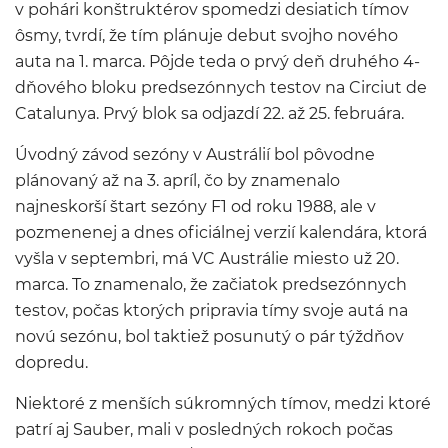
v pohári konštruktérov spomedzi desiatich tímov
ôsmy, tvrdí, že tím plánuje debut svojho nového
auta na 1. marca. Pôjde teda o prvý deň druhého 4-
dňového bloku predsezónnych testov na Circiut de
Catalunya. Prvý blok sa odjazdí 22. až 25. februára.
Úvodný závod sezóny v Austrálií bol pôvodne
plánovaný až na 3. apríl, čo by znamenalo
najneskorší štart sezóny F1 od roku 1988, ale v
pozmenenej a dnes oficiálnej verzií kalendára, ktorá
vyšla v septembri, má VC Austrálie miesto už 20.
marca. To znamenalo, že začiatok predsezónnych
testov, počas ktorých pripravia tímy svoje autá na
novú sezónu, bol taktiež posunutý o pár týždňov
dopredu.
Niektoré z menších súkromných tímov, medzi ktoré
patrí aj Sauber, mali v posledných rokoch počas