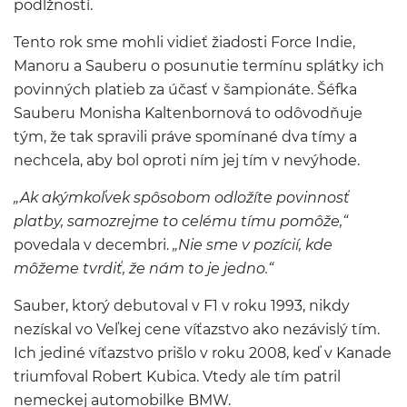
podlžností.
Tento rok sme mohli vidieť žiadosti Force Indie,
Manoru a Sauberu o posunutie termínu splátky ich
povinných platieb za účasť v šampionáte. Šéfka
Sauberu Monisha Kaltenbornová to odôvodňuje
tým, že tak spravili práve spomínané dva tímy a
nechcela, aby bol oproti ním jej tím v nevýhode.
„Ak akýmkoľvek spôsobom odložíte povinnosť
platby, samozrejme to celému tímu pomôže,“
povedala v decembri.
„Nie sme v pozícií, kde
môžeme tvrdiť, že nám to je jedno.“
Sauber, ktorý debutoval v F1 v roku 1993, nikdy
nezískal vo Veľkej cene víťazstvo ako nezávislý tím.
Ich jediné víťazstvo prišlo v roku 2008, keď v Kanade
triumfoval Robert Kubica. Vtedy ale tím patril
nemeckej automobilke BMW.