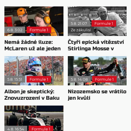
5.8. 21:07
Formule 1
6.8. 3:02
Formule 1
Ze zákulisí
Nemá žádné iluze:
Čtyři epická vítězství
McLaren už ale jeden
Stirlinga Mosse v
návrat ze dna dokázal
motorsportu
5.8. 15:51
Formule 1
5.8. 14:08
Formule 1
Albon je skeptický:
Nizozemsko se vrátilo
Znovuzrození v Baku
jen kvůli
nepovažuje za reálne
Verstappenovi, říká
Ecclestone
4.8. 16:54
Formule 1