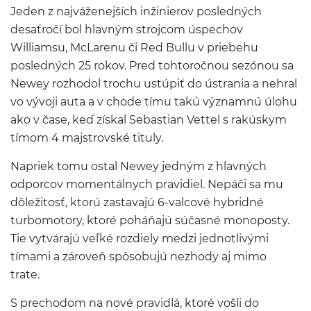
Jeden z najváženejších inžinierov posledných
desaťročí bol hlavným strojcom úspechov
Williamsu, McLarenu či Red Bullu v priebehu
posledných 25 rokov. Pred tohtoročnou sezónou sa
Newey rozhodol trochu ustúpiť do ústrania a nehral
vo vývoji auta a v chode tímu takú významnú úlohu
ako v čase, keď získal Sebastian Vettel s rakúskym
tímom 4 majstrovské tituly.
Napriek tomu ostal Newey jedným z hlavných
odporcov momentálnych pravidiel. Nepáči sa mu
dôležitosť, ktorú zastavajú 6-valcové hybridné
turbomotory, ktoré poháňajú súčasné monoposty.
Tie vytvárajú veľké rozdiely medzi jednotlivými
tímami a zároveň spôsobujú nezhody aj mimo
trate.
S prechodom na nové pravidlá, ktoré vošli do