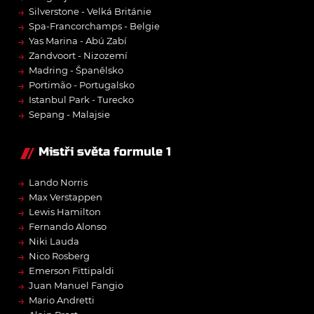
→
Silverstone - Velká Británie
→
Spa-Francorchamps - Belgie
→
Yas Marina - Abú Zabí
→
Zandvoort - Nizozemí
→
Madring - Španělsko
→
Portimão - Portugalsko
→
Istanbul Park - Turecko
→
Sepang - Malajsie
Mistři světa formule 1
→
Lando Norris
→
Max Verstappen
→
Lewis Hamilton
→
Fernando Alonso
→
Niki Lauda
→
Nico Rosberg
→
Emerson Fittipaldi
→
Juan Manuel Fangio
→
Mario Andretti