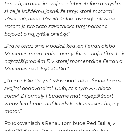
tímoch, čo dodajú svojím odoberateľom a myslím
si, že je každému jasné, že tímy, ktoré motormi
zásobujú, nedostávajú úplne rovnaký software.
Potom je pre tieto zákaznícke tímy náročné
bojovať o najvyššie priečky.“
„Práve teraz sme v pozícií, keď len Ferrari alebo
Mercedes môžu reálne pomýšľať na boj o titul. To je
najväčší problém F, v ktorej momentálne Ferrari a
Mercedes ovládajú všetko.“
„Zákaznícke tímy sú vždy opatrné ohľadne boja so
svojimi dodávateľmi. Dúfa, že s tým FIA niečo
spraví. Z Formuly 1 budeme mať najlepší šport
vtedy, keď bude mať každý konkurencieschopný
motor.“
Po rokovaniach s Renaultom bude Red Bull aj v
roku 2016 pokračovať s motormi francúzskej