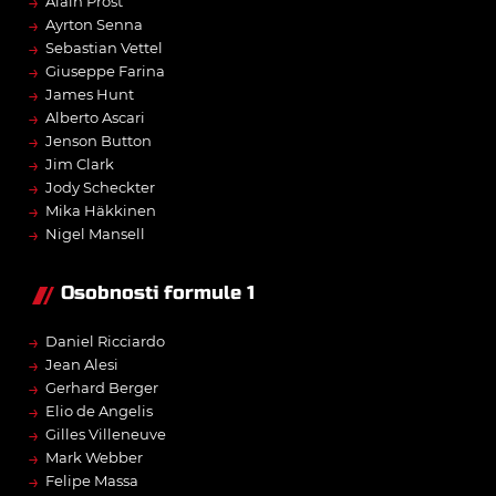
→
Alain Prost
→
Ayrton Senna
→
Sebastian Vettel
→
Giuseppe Farina
→
James Hunt
→
Alberto Ascari
→
Jenson Button
→
Jim Clark
→
Jody Scheckter
→
Mika Häkkinen
→
Nigel Mansell
Osobnosti formule 1
→
Daniel Ricciardo
→
Jean Alesi
→
Gerhard Berger
→
Elio de Angelis
→
Gilles Villeneuve
→
Mark Webber
→
Felipe Massa