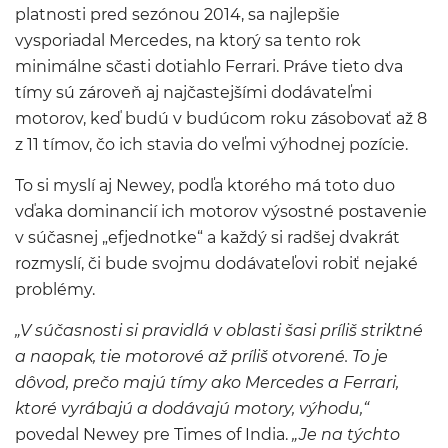
platnosti pred sezónou 2014, sa najlepšie
vysporiadal Mercedes, na ktorý sa tento rok
minimálne sčasti dotiahlo Ferrari. Práve tieto dva
tímy sú zároveň aj najčastejšími dodávateľmi
motorov, keď budú v budúcom roku zásobovať až 8
z 11 tímov, čo ich stavia do veľmi výhodnej pozície.
To si myslí aj Newey, podľa ktorého má toto duo
vďaka dominancií ich motorov výsostné postavenie
v súčasnej „efjednotke“ a každý si radšej dvakrát
rozmyslí, či bude svojmu dodávateľovi robiť nejaké
problémy.
„V súčasnosti si pravidlá v oblasti šasi príliš striktné
a naopak, tie motorové až príliš otvorené. To je
dôvod, prečo majú tímy ako Mercedes a Ferrari,
ktoré vyrábajú a dodávajú motory, výhodu,“
povedal Newey pre Times of India.
„Je na týchto