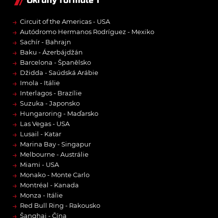
Okruhy formule 1
→
Circuit of the Americas - USA
→
Autódromo Hermanos Rodríguez - Mexiko
→
Sachír - Bahrajn
→
Baku - Ázerbájdžán
→
Barcelona - Španělsko
→
Džidda - Saúdská Arábie
→
Imola - Itálie
→
Interlagos - Brazílie
→
Suzuka - Japonsko
→
Hungaroring - Maďarsko
→
Las Vegas - USA
→
Lusail - Katar
→
Marina Bay - Singapur
→
Melbourne - Austrálie
→
Miami - USA
→
Monako - Monte Carlo
→
Montréal - Kanada
→
Monza - Itálie
→
Red Bull Ring - Rakousko
→
Šanghaj - Čína