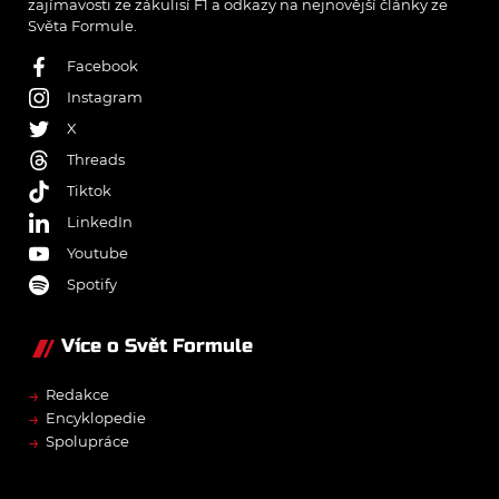
zajímavosti ze zákulisí F1 a odkazy na nejnovější články ze
Světa Formule.
Facebook
Instagram
X
Threads
Tiktok
LinkedIn
Youtube
Spotify
Více o Svět Formule
→
Redakce
→
Encyklopedie
→
Spolupráce