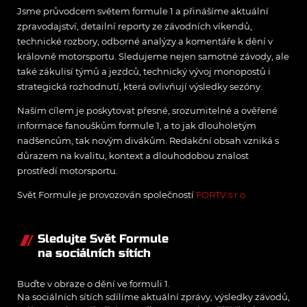
Jsme průvodcem světem formule 1 a přinášíme aktuální
zpravodajství, detailní reporty ze závodních víkendů,
technické rozbory, odborné analýzy a komentáře k dění v
královně motorsportu. Sledujeme nejen samotné závody, ale
také zákulisí týmů a jezdců, technický vývoj monopostů i
strategická rozhodnutí, která ovlivňují výsledky sezóny.
Naším cílem je poskytovat přesné, srozumitelné a ověřené
informace fanouškům formule 1, a to jak dlouholetým
nadšencům, tak novým divákům. Redakční obsah vzniká s
důrazem na kvalitu, kontext a dlouhodobou znalost
prostředí motorsportu.
Svět Formule je provozován společností
FORTV s.r.o.
Sledujte Svět Formule
na sociálních sítích
Buďte v obraze o dění ve formuli 1.
Na sociálních sítích sdílíme aktuální zprávy, výsledky závodů,