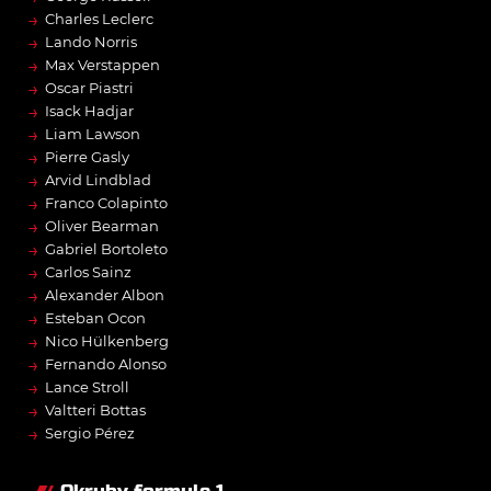
→
Charles Leclerc
→
Lando Norris
→
Max Verstappen
→
Oscar Piastri
→
Isack Hadjar
→
Liam Lawson
→
Pierre Gasly
→
Arvid Lindblad
→
Franco Colapinto
→
Oliver Bearman
→
Gabriel Bortoleto
→
Carlos Sainz
→
Alexander Albon
→
Esteban Ocon
→
Nico Hülkenberg
→
Fernando Alonso
→
Lance Stroll
→
Valtteri Bottas
→
Sergio Pérez