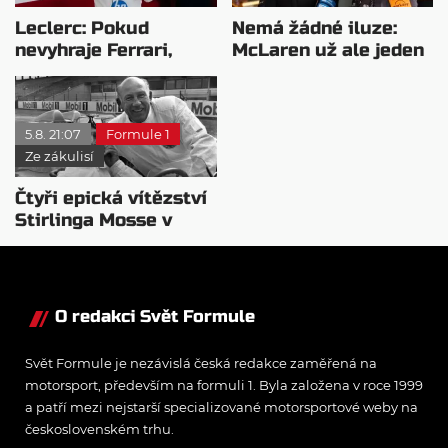
Leclerc: Pokud
Nemá žádné iluze:
nevyhraje Ferrari,
McLaren už ale jeden
přeji titul
návrat ze dna dokázal
Antonellimu
5.8. 21:07
Formule 1
Ze zákulisí
Čtyři epická vítězství
Stirlinga Mosse v
motorsportu
O redakci Svět Formule
Svět Formule je nezávislá česká redakce zaměřená na
motorsport, především na formuli 1. Byla založena v roce 1999
a patří mezi nejstarší specializované motorsportové weby na
československém trhu.