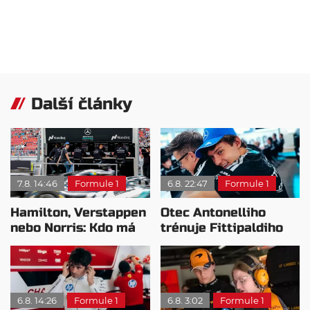
Další články
7.8. 14:46
Formule 1
6.8. 22:47
Formule 1
Hamilton, Verstappen
Otec Antonelliho
nebo Norris: Kdo má
trénuje Fittipaldiho
nejvyšší plat?
syna: Brazilec
vychvaluje lídra
6.8. 14:26
Formule 1
6.8. 3:02
Formule 1