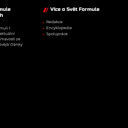
rmule
Více o Svět Formule
ch
→
Redakce
→
Encyklopedie
muli 1.
→
 aktuální
Spolupráce
ímavosti ze
ovější články