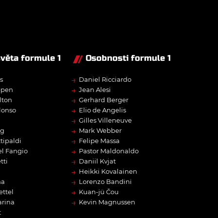
světa formule 1
Osobnosti formule 1
→
s
Daniel Ricciardo
→
ppen
Jean Alesi
→
lton
Gerhard Berger
→
lonso
Elio de Angelis
→
Gilles Villeneuve
→
rg
Mark Webber
→
tipaldi
Felipe Massa
→
l Fangio
Pastor Maldonaldo
→
tti
Daniil Kvjat
→
Heikki Kovalainen
→
na
Lorenzo Bandini
→
ettel
Kuan-jü Čou
→
arina
Kevin Magnussen
t