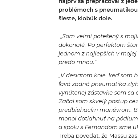
najprv sa prepracoval z jed
problémoch s pneumatikou 
šieste, klobúk dole.
„Som veľmi potešený s mojim
dokonalé. Po perfektom šta
jednom z najlepších v mojej 
predo mnou.“
„V desiatom kole, keď som bo
ľavá zadná pneumatika zlyha
vynútenej zástavke som sa o
Začal som skvelý postup c
predbiehacím manévrom. B
mohol dotiahnuť na pódium, 
a spolu s Fernandom sme uk
Treba povedať, že Massu zas