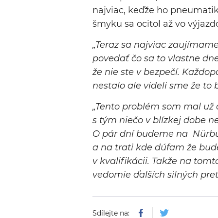
najviac, keďže ho pneumatika
šmyku sa ocitol až vo výjazd
„Teraz sa najviac zaujímame
povedať čo sa to vlastne dne
že nie ste v bezpečí. Každop
nestalo ale videli sme že to
„Tento problém som mal už 
s tým niečo v blízkej dobe ne
O pár dní budeme na Nürbur
a na trati kde dúfam že bu
v kvalifikácii. Takže na to
vedomie ďalších silných pret
Sdílejte na: