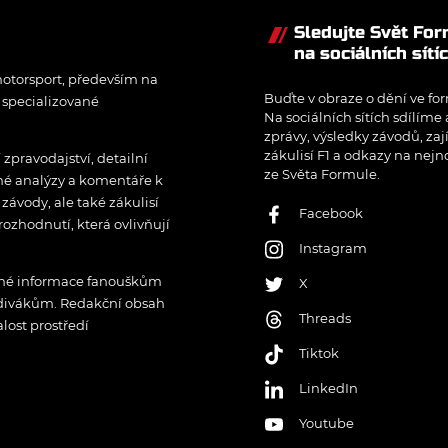
Sledujte Svět Fo
na sociálních sítí
otorsport, především na
Buďte v obraze o dění ve for
í specializované
Na sociálních sítích sdílíme
zprávy, výsledky závodů, zaj
zákulisí F1 a odkazy na nejn
pravodajství, detailní
ze Světa Formule.
rné analýzy a komentáře k
ávody, ale také zákulisí
Facebook
rozhodnutí, která ovlivňují
Instagram
řené informace fanouškům
X
 divákům. Redakční obsah
Threads
lost prostředí
Tiktok
LinkedIn
Youtube