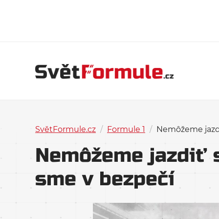
SvětFormule.cz
/
Formule 1
/
Nemôžeme jazdi
Nemôžeme jazdiť 
sme v bezpečí