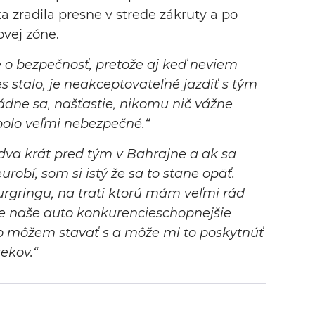
 zradila presne v strede zákruty a po
ovej zóne.
 o bezpečnosť, pretože aj keď neviem
s stalo, je neakceptovateľné jazdiť s tým
ádne sa, našťastie, nikomu nič vážne
 bolo veľmi nebezpečné.“
dva krát pred tým v Bahrajne a ak sa
urobí, som si istý že sa to stane opäť.
gringu, na trati ktorú mám veľmi rád
de naše auto konkurencieschopnejšie
mto môžem stavať s a môže mi to poskytnúť
ekov.“