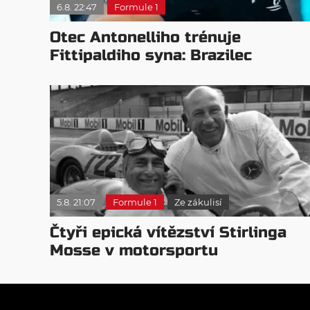
6.8. 22:47
Formule 1
Otec Antonelliho trénuje
Fittipaldiho syna: Brazilec
vychvaluje lídra
5.8. 21:07
Formule 1
Ze zákulisí
Čtyři epická vítězství Stirlinga
Mosse v motorsportu