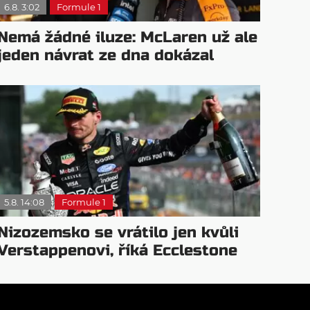
6.8. 3:02
Formule 1
Nemá žádné iluze: McLaren už ale
jeden návrat ze dna dokázal
5.8. 14:08
Formule 1
Nizozemsko se vrátilo jen kvůli
Verstappenovi, říká Ecclestone