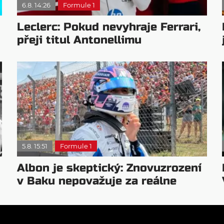
6.8. 14:26
Formule 1
Leclerc: Pokud nevyhraje Ferrari,
přeji titul Antonellimu
5.8. 15:51
Formule 1
Albon je skeptický: Znovuzrození
v Baku nepovažuje za reálne