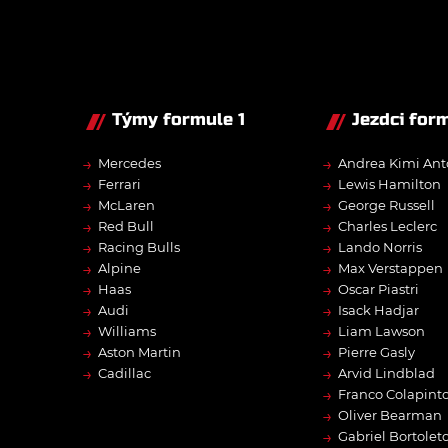
Týmy formule 1
Jezdci form
→
→
Mercedes
Andrea Kimi Ant
→
→
Ferrari
Lewis Hamilton
→
→
McLaren
George Russell
→
→
Red Bull
Charles Leclerc
→
→
Racing Bulls
Lando Norris
→
→
Alpine
Max Verstappen
→
→
Haas
Oscar Piastri
→
→
Audi
Isack Hadjar
→
→
Williams
Liam Lawson
→
→
Aston Martin
Pierre Gasly
→
→
Cadillac
Arvid Lindblad
→
Franco Colapint
→
Oliver Bearman
→
Gabriel Bortolet