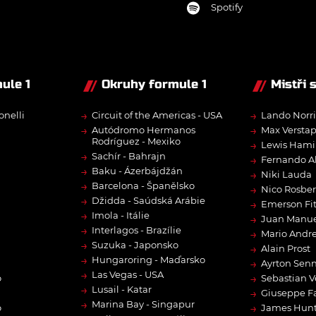
Spotify
ule 1
Okruhy formule 1
Mistři 
→
→
onelli
Circuit of the Americas - USA
Lando Norri
→
→
Autódromo Hermanos
Max Versta
Rodríguez - Mexiko
→
Lewis Hami
→
Sachír - Bahrajn
→
Fernando A
→
Baku - Ázerbájdžán
→
Niki Lauda
→
Barcelona - Španělsko
→
Nico Rosbe
→
Džidda - Saúdská Arábie
→
Emerson Fit
→
Imola - Itálie
→
Juan Manue
→
Interlagos - Brazílie
→
Mario Andre
→
Suzuka - Japonsko
→
Alain Prost
→
Hungaroring - Maďarsko
→
Ayrton Sen
→
Las Vegas - USA
→
o
Sebastian V
→
Lusail - Katar
→
Giuseppe F
→
Marina Bay - Singapur
→
o
James Hun