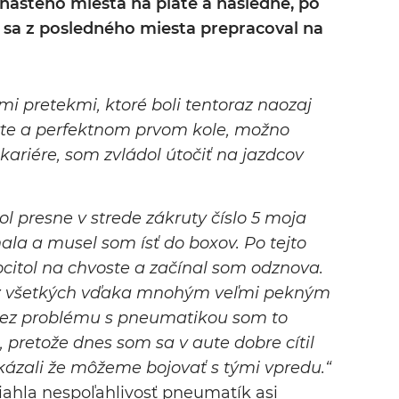
enásteho miesta na piate a následne, po
sa z posledného miesta prepracoval na
i pretekmi, ktoré boli tentoraz naozaj
rte a perfektnom prvom kole, možno
kariére, som zvládol útočiť na jazdcov
l presne v strede zákruty číslo 5 moja
la a musel som ísť do boxov. Po tejto
citol na chvoste a začínal som odznova.
ez všetkých vďaka mnohým veľmi pekným
ez problému s pneumatikou som to
pretože dnes som sa v aute dobre cítil
ázali že môžeme bojovať s tými vpredu.“
iahla nespoľahlivosť pneumatík asi