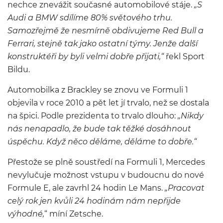
nechce znevážit současné automobilové stáje.
„S
Audi a BMW sdílíme 80% světového trhu.
Samozřejmě že nesmírně obdivujeme Red Bull a
Ferrari, stejně tak jako ostatní týmy. Jenže další
konstruktéři by byli velmi dobře přijati,“
řekl Sport
Bildu.
Automobilka z Brackley se znovu ve Formuli 1
objevila v roce 2010 a pět let jí trvalo, než se dostala
na špici. Podle prezidenta to trvalo dlouho:
„Nikdy
nás nenapadlo, že bude tak těžké dosáhnout
úspěchu. Když něco děláme, děláme to dobře.“
Přestože se plně soustředí na Formuli 1, Mercedes
nevylučuje možnost vstupu v budoucnu do nové
Formule E, ale zavrhl 24 hodin Le Mans.
„Pracovat
celý rok jen kvůli 24 hodinám nám nepřijde
výhodné,
“ míní Zetsche.