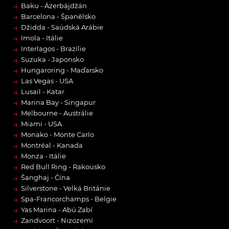
→
Baku - Ázerbájdžán
→
Barcelona - Španělsko
→
Džidda - Saúdská Arábie
→
Imola - Itálie
→
Interlagos - Brazílie
→
Suzuka - Japonsko
→
Hungaroring - Maďarsko
→
Las Vegas - USA
→
Lusail - Katar
→
Marina Bay - Singapur
→
Melbourne - Austrálie
→
Miami - USA
→
Monako - Monte Carlo
→
Montréal - Kanada
→
Monza - Itálie
→
Red Bull Ring - Rakousko
→
Šanghaj - Čína
→
Silverstone - Velká Británie
→
Spa-Francorchamps - Belgie
→
Yas Marina - Abú Zabí
→
Zandvoort - Nizozemí