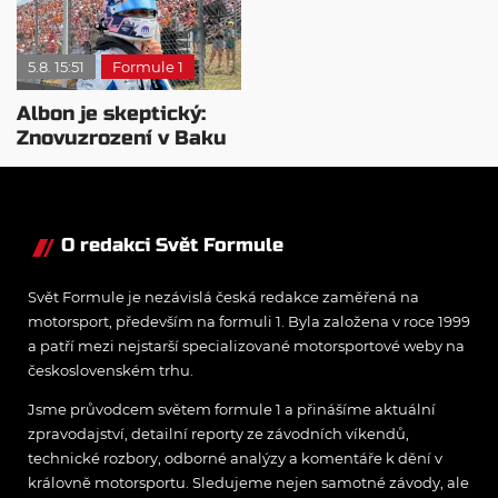
5.8. 15:51
Formule 1
Albon je skeptický:
Znovuzrození v Baku
nepovažuje za reálne
O redakci Svět Formule
Svět Formule je nezávislá česká redakce zaměřená na
motorsport, především na formuli 1. Byla založena v roce 1999
a patří mezi nejstarší specializované motorsportové weby na
československém trhu.
Jsme průvodcem světem formule 1 a přinášíme aktuální
zpravodajství, detailní reporty ze závodních víkendů,
technické rozbory, odborné analýzy a komentáře k dění v
královně motorsportu. Sledujeme nejen samotné závody, ale