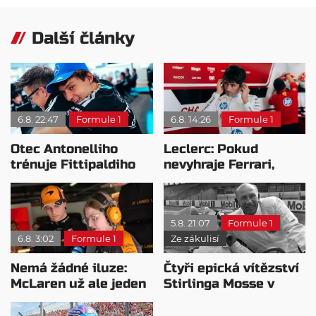
Další články
6.8. 22:47
Formule 1
6.8. 14:26
Formule 1
Otec Antonelliho
Leclerc: Pokud
trénuje Fittipaldiho
nevyhraje Ferrari,
syna: Brazilec
přeji titul
vychvaluje lídra
Antonellimu
5.8. 21:07
Formule 1
6.8. 3:02
Formule 1
Ze zákulisí
Nemá žádné iluze:
Čtyři epická vítězství
McLaren už ale jeden
Stirlinga Mosse v
návrat ze dna dokázal
motorsportu