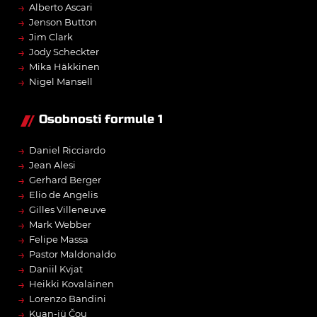
→
Alberto Ascari
→
Jenson Button
→
Jim Clark
→
Jody Scheckter
→
Mika Häkkinen
→
Nigel Mansell
Osobnosti formule 1
→
Daniel Ricciardo
→
Jean Alesi
→
Gerhard Berger
→
Elio de Angelis
→
Gilles Villeneuve
→
Mark Webber
→
Felipe Massa
→
Pastor Maldonaldo
→
Daniil Kvjat
→
Heikki Kovalainen
→
Lorenzo Bandini
→
Kuan-jü Čou