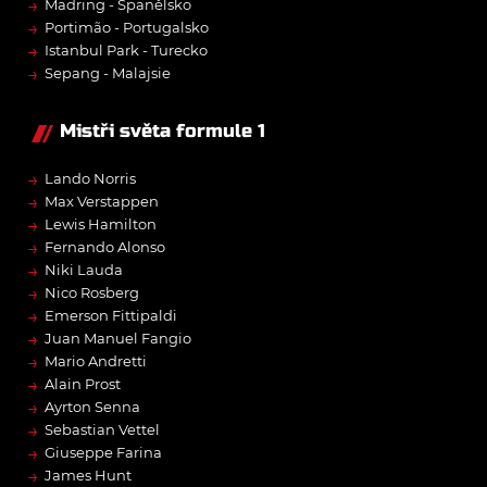
→
Madring - Španělsko
→
Portimão - Portugalsko
→
Istanbul Park - Turecko
→
Sepang - Malajsie
Mistři světa formule 1
→
Lando Norris
→
Max Verstappen
→
Lewis Hamilton
→
Fernando Alonso
→
Niki Lauda
→
Nico Rosberg
→
Emerson Fittipaldi
→
Juan Manuel Fangio
→
Mario Andretti
→
Alain Prost
→
Ayrton Senna
→
Sebastian Vettel
→
Giuseppe Farina
→
James Hunt