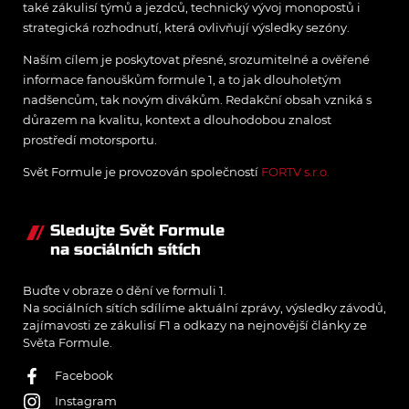
také zákulisí týmů a jezdců, technický vývoj monopostů i
strategická rozhodnutí, která ovlivňují výsledky sezóny.
Naším cílem je poskytovat přesné, srozumitelné a ověřené
informace fanouškům formule 1, a to jak dlouholetým
nadšencům, tak novým divákům. Redakční obsah vzniká s
důrazem na kvalitu, kontext a dlouhodobou znalost
prostředí motorsportu.
Svět Formule je provozován společností
FORTV s.r.o.
Sledujte Svět Formule
na sociálních sítích
Buďte v obraze o dění ve formuli 1.
Na sociálních sítích sdílíme aktuální zprávy, výsledky závodů,
zajímavosti ze zákulisí F1 a odkazy na nejnovější články ze
Světa Formule.
Facebook
Instagram