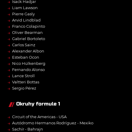
→
Isack Hadjar
→
Liam Lawson
→
Pierre Gasly
→
Arvid Lindblad
→
Franco Colapinto
→
Oliver Bearman
→
Gabriel Bortoleto
→
Carlos Sainz
→
Alexander Albon
→
Esteban Ocon
→
Nico Hülkenberg
→
Fernando Alonso
→
Lance Stroll
→
Valtteri Bottas
→
Sergio Pérez
Okruhy formule 1
→
Circuit of the Americas - USA
→
Autódromo Hermanos Rodríguez - Mexiko
→
Sachír - Bahrajn