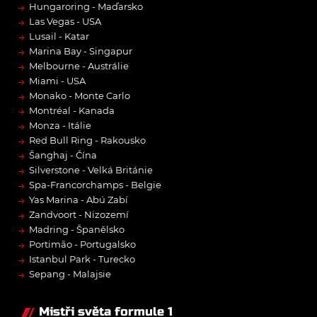
→
Hungaroring - Maďarsko
→
Las Vegas - USA
→
Lusail - Katar
→
Marina Bay - Singapur
→
Melbourne - Austrálie
→
Miami - USA
→
Monako - Monte Carlo
→
Montréal - Kanada
→
Monza - Itálie
→
Red Bull Ring - Rakousko
→
Šanghaj - Čína
→
Silverstone - Velká Británie
→
Spa-Francorchamps - Belgie
→
Yas Marina - Abú Zabí
→
Zandvoort - Nizozemí
→
Madring - Španělsko
→
Portimão - Portugalsko
→
Istanbul Park - Turecko
→
Sepang - Malajsie
Mistři světa formule 1