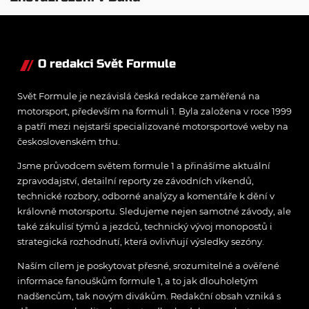
nepovažuje za reálne
O redakci Svět Formule
Svět Formule je nezávislá česká redakce zaměřená na
motorsport, především na formuli 1. Byla založena v roce 1999
a patří mezi nejstarší specializované motorsportové weby na
československém trhu.
Jsme průvodcem světem formule 1 a přinášíme aktuální
zpravodajství, detailní reporty ze závodních víkendů,
technické rozbory, odborné analýzy a komentáře k dění v
královně motorsportu. Sledujeme nejen samotné závody, ale
také zákulisí týmů a jezdců, technický vývoj monopostů i
strategická rozhodnutí, která ovlivňují výsledky sezóny.
Naším cílem je poskytovat přesné, srozumitelné a ověřené
informace fanouškům formule 1, a to jak dlouholetým
nadšencům, tak novým divákům. Redakční obsah vzniká s