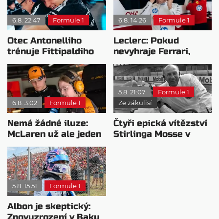
6.8. 22:47
Formule 1
6.8. 14:26
Formule 1
Otec Antonelliho
Leclerc: Pokud
trénuje Fittipaldiho
nevyhraje Ferrari,
syna: Brazilec
přeji titul
vychvaluje lídra
Antonellimu
5.8. 21:07
Formule 1
6.8. 3:02
Formule 1
Ze zákulisí
Nemá žádné iluze:
Čtyři epická vítězství
McLaren už ale jeden
Stirlinga Mosse v
návrat ze dna dokázal
motorsportu
5.8. 15:51
Formule 1
Albon je skeptický:
Znovuzrození v Baku