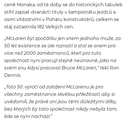
ceně Monaka, od té doby se do historických tabulek
stihl zapsat dvanácti tituly v šampionátu jezdců a
osmi vítězstvími v Poháru konstruktérů, celkem se
stáj zúčastnila 182 Velkých cen.
„McLaren byl zpočátku jen snem jednoho muže, za
50 let existence se ale rozrostl a stal se snem pro
více než 2000 zaměstnanců, kteří pro tuto
společnost nyní pracují stejně neúnavně, jako na
svém snu kdysi pracoval Bruce McLaren,“
řekl Ron
Dennis.
„Toto 50. výročí od založení McLarenu je pro
všechny zaměstnance skvělou příležitostí, aby si
uvědomili, že právě oni jsou těmi důležitými dílky,
bez kterých by tato společnost nikdy nebyla tam,
kde se nyní nachází.“