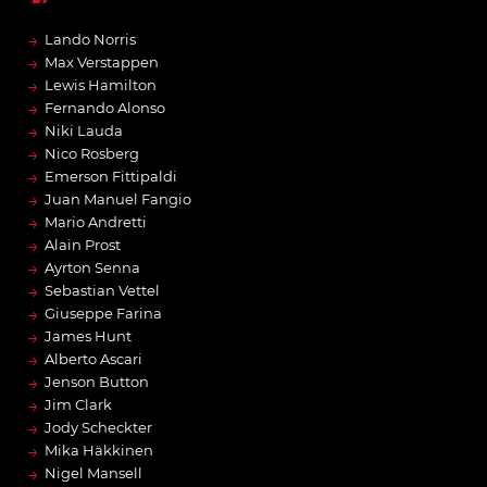
→
Lando Norris
→
Max Verstappen
→
Lewis Hamilton
→
Fernando Alonso
→
Niki Lauda
→
Nico Rosberg
→
Emerson Fittipaldi
→
Juan Manuel Fangio
→
Mario Andretti
→
Alain Prost
→
Ayrton Senna
→
Sebastian Vettel
→
Giuseppe Farina
→
James Hunt
→
Alberto Ascari
→
Jenson Button
→
Jim Clark
→
Jody Scheckter
→
Mika Häkkinen
→
Nigel Mansell