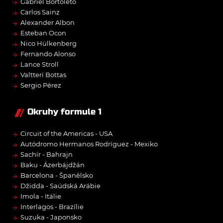
→
Gabriel Bortoleto
→
Carlos Sainz
→
Alexander Albon
→
Esteban Ocon
→
Nico Hülkenberg
→
Fernando Alonso
→
Lance Stroll
→
Valtteri Bottas
→
Sergio Pérez
Okruhy formule 1
→
Circuit of the Americas - USA
→
Autódromo Hermanos Rodríguez - Mexiko
→
Sachír - Bahrajn
→
Baku - Ázerbájdžán
→
Barcelona - Španělsko
→
Džidda - Saúdská Arábie
→
Imola - Itálie
→
Interlagos - Brazílie
→
Suzuka - Japonsko