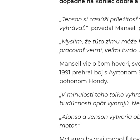
dopadne na koniec dobre a 
„Jenson si zaslúži príležitosť
vyhrávať.“
povedal Mansell 
„Myslím, že túto zimu môže
pracovať veľmi, veľmi tvrdo. 
Mansell vie o čom hovorí, svo
1991 prehral boj s Ayrtonom
pohonom Hondy.
„V minulosti toho toľko vyhr
budúcnosti opäť vyhrajú. N
„Alonso a Jenson vytvoria o
motor.“
McLaren by vraj mohol ľutova