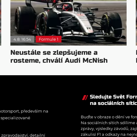
4.8. 16:54
Formule 1
Neustále se zlepšujeme a
rosteme, chválí Audi McNish
Sledujte Svět Fo
na sociálních sítí
otorsport, především na
Buďte v obraze o dění ve for
í specializované
Na sociálních sítích sdílíme
zprávy, výsledky závodů, zaj
zákulisí F1 a odkazy na nejn
pravodajství, detailní