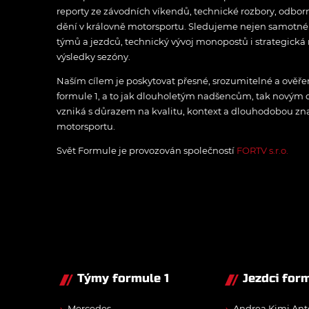
reporty ze závodních víkendů, technické rozbory, odbo
dění v královně motorsportu. Sledujeme nejen samotné z
týmů a jezdců, technický vývoj monopostů i strategická 
výsledky sezóny.
Naším cílem je poskytovat přesné, srozumitelné a ově
formule 1, a to jak dlouholetým nadšencům, tak novým
vzniká s důrazem na kvalitu, kontext a dlouhodobou zna
motorsportu.
Svět Formule je provozován společností
FORTV s.r.o.
Týmy formule 1
Jezdci form
Mercedes
Andrea Kimi Ant