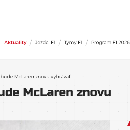
Aktuality
Jezdci F1
Týmy F1
Program F1 2026
e bude McLaren znovu vyhrávať
bude McLaren znovu