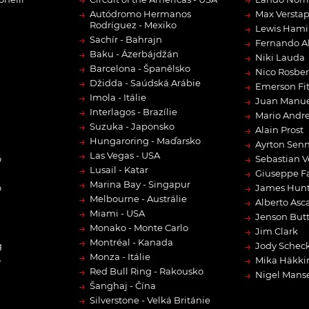
→
→
→
→
Autódromo Hermanos
Max Versta
Rodríguez - Mexiko
→
Lewis Hami
→
Sachír - Bahrajn
→
Fernando A
→
Baku - Ázerbájdžán
→
Niki Lauda
→
Barcelona - Španělsko
→
Nico Rosbe
→
Džidda - Saúdská Arábie
→
Emerson Fit
→
Imola - Itálie
→
Juan Manue
→
Interlagos - Brazílie
→
Mario Andre
→
Suzuka - Japonsko
→
Alain Prost
→
Hungaroring - Maďarsko
→
Ayrton Sen
→
Las Vegas - USA
→
o
Sebastian V
→
Lusail - Katar
→
Giuseppe F
→
Marina Bay - Singapur
→
o
James Hun
→
Melbourne - Austrálie
→
Alberto Asca
→
Miami - USA
→
Jenson But
→
Monako - Monte Carlo
→
Jim Clark
→
Montréal - Kanada
→
g
Jody Scheck
→
Monza - Itálie
→
o
Mika Häkki
→
Red Bull Ring - Rakousko
→
Nigel Manse
→
Šanghaj - Čína
→
Silverstone - Velká Británie