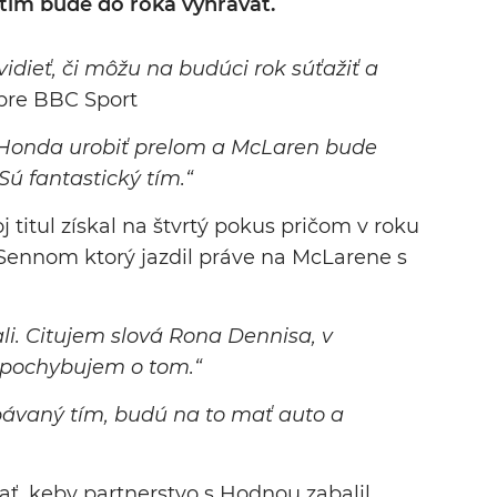
tím bude do roka vyhrávať.
 vidieť, či môžu na budúci rok súťažiť a
pre BBC Sport
 Honda urobiť prelom a McLaren bude
Sú fantastický tím.“
j titul získal na štvrtý pokus pričom v roku
 Sennom ktorý jazdil práve na McLarene s
ali. Citujem slová Rona Dennisa, v
epochybujem o tom.“
bávaný tím, budú na to mať auto a
ť, keby partnerstvo s Hodnou zabalil.