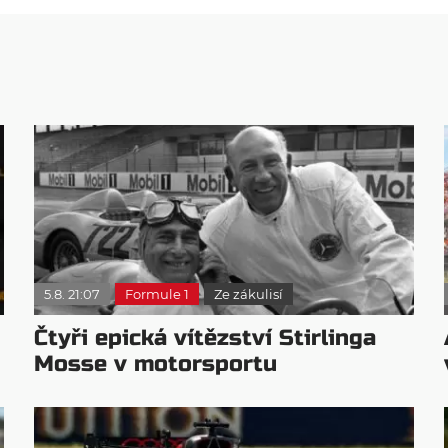
5.8. 21:07
Formule 1
Ze zákulisí
Čtyři epická vítězství Stirlinga
Mosse v motorsportu