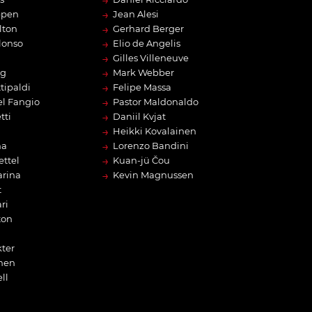
→
→
ppen
Jean Alesi
→
lton
Gerhard Berger
→
lonso
Elio de Angelis
→
Gilles Villeneuve
→
rg
Mark Webber
→
tipaldi
Felipe Massa
→
l Fangio
Pastor Maldonaldo
→
tti
Daniil Kvjat
→
Heikki Kovalainen
→
na
Lorenzo Bandini
→
ettel
Kuan-jü Čou
→
arina
Kevin Magnussen
t
ri
ton
ter
nen
ll