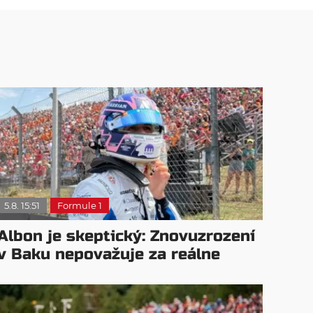
5.8. 15:51
Formule 1
Albon je skeptický: Znovuzrození
v Baku nepovažuje za reálne