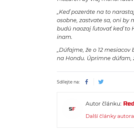
„Keď pozeráte na to narasta
osobne, zastvate sa, oni by 
budú naozaj ľutovať keď to
inam.
„Dúfajme, že o 12 mesiacov 
na Hondu. Úprimne dúfam, ž
Sdílejte na:
Red
Autor článku:
Další články autora