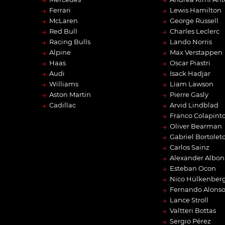
→
→
→
→
Ferrari
Lewis Hamilton
→
→
McLaren
George Russell
→
→
Red Bull
Charles Leclerc
→
→
Racing Bulls
Lando Norris
→
→
Alpine
Max Verstappen
→
→
Haas
Oscar Piastri
→
→
Audi
Isack Hadjar
→
→
Williams
Liam Lawson
→
→
Aston Martin
Pierre Gasly
→
→
Cadillac
Arvid Lindblad
→
Franco Colapint
→
Oliver Bearman
→
Gabriel Bortolet
→
Carlos Sainz
→
Alexander Albon
→
Esteban Ocon
→
Nico Hülkenber
→
Fernando Alons
→
Lance Stroll
→
Valtteri Bottas
→
Sergio Pérez