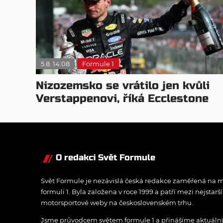
5.8. 14:08
Formule 1
Nizozemsko se vrátilo jen kvůli
Verstappenovi, říká Ecclestone
O redakci Svět Formule
Svět Formule je nezávislá česká redakce zaměřená na m
formuli 1. Byla založena v roce 1999 a patří mezi nejstarš
motorsportové weby na československém trhu.
Jsme průvodcem světem formule 1 a přinášíme aktuální z