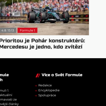
4.8. 15:13
Formule 1
Prioritou je Pohár konstruktérů:
Mercedesu je jedno, kdo zvítězí
rmule
Více o Svět Formule
ch
→
Redakce
→
Encyklopedie
muli 1.
→
 aktuální
Spolupráce
ímavosti ze
ovější články