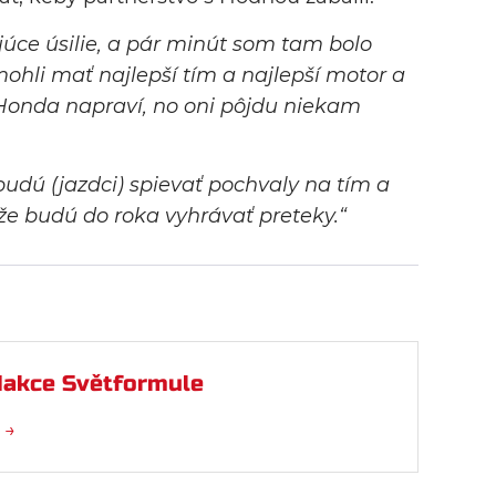
júce úsilie, a pár minút som tam bolo
mohli mať najlepší tím a najlepší motor a
 Honda napraví, no oni pôjdu niekam
budú (jazdci) spievať pochvaly na tím a
e budú do roka vyhrávať preteky.“
akce Světformule
 →