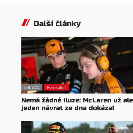
Další články
6.8. 3:02
Formule 1
Nemá žádné iluze: McLaren už ale
jeden návrat ze dna dokázal