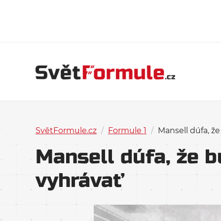
SvětFormule.cz
/
Formule 1
/
Mansell dúfa, ž
Mansell dúfa, že 
vyhrávať