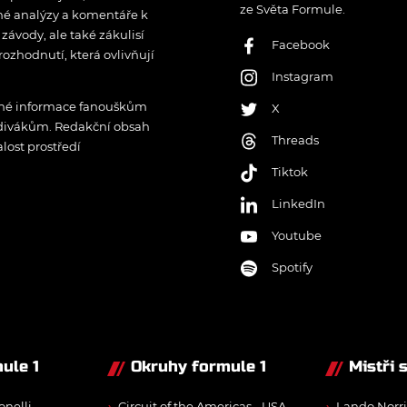
ze Světa Formule.
rné analýzy a komentáře k
ávody, ale také zákulisí
Facebook
rozhodnutí, která ovlivňují
Instagram
řené informace fanouškům
X
 divákům. Redakční obsah
Threads
lost prostředí
Tiktok
LinkedIn
Youtube
Spotify
ule 1
Okruhy formule 1
Mistři 
onelli
Circuit of the Americas - USA
Lando Norri