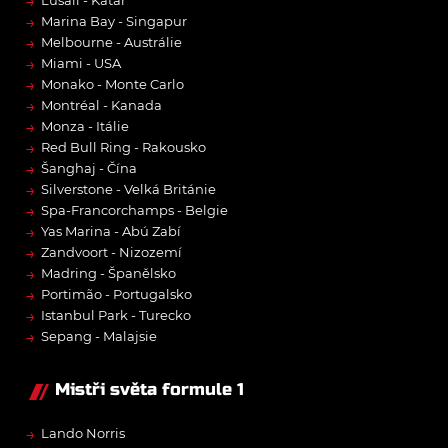
→
Lusail - Katar
→
Marina Bay - Singapur
→
Melbourne - Austrálie
→
Miami - USA
→
Monako - Monte Carlo
→
Montréal - Kanada
→
Monza - Itálie
→
Red Bull Ring - Rakousko
→
Šanghaj - Čína
→
Silverstone - Velká Británie
→
Spa-Francorchamps - Belgie
→
Yas Marina - Abú Zabí
→
Zandvoort - Nizozemí
→
Madring - Španělsko
→
Portimão - Portugalsko
→
Istanbul Park - Turecko
→
Sepang - Malajsie
Mistři světa formule 1
→
Lando Norris