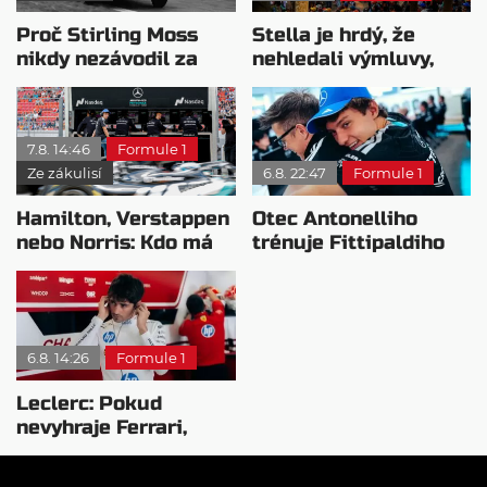
Proč Stirling Moss
Stella je hrdý, že
nikdy nezávodil za
nehledali výmluvy,
Ferrariho
proč nedokážou
bojovat o titul
7.8. 14:46
Formule 1
Ze zákulisí
6.8. 22:47
Formule 1
Hamilton, Verstappen
Otec Antonelliho
nebo Norris: Kdo má
trénuje Fittipaldiho
nejvyšší plat?
syna: Brazilec
vychvaluje lídra
6.8. 14:26
Formule 1
Leclerc: Pokud
nevyhraje Ferrari,
přeji titul
Antonellimu