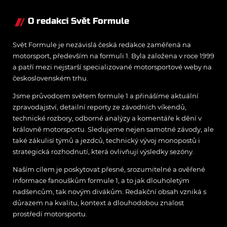
O redakci Svět Formule
Svět Formule je nezávislá česká redakce zaměřená na
motorsport, především na formuli 1. Byla založena v roce 1999
a patří mezi nejstarší specializované motorsportové weby na
československém trhu.
Jsme průvodcem světem formule 1 a přinášíme aktuální
zpravodajství, detailní reporty ze závodních víkendů,
technické rozbory, odborné analýzy a komentáře k dění v
královně motorsportu. Sledujeme nejen samotné závody, ale
také zákulisí týmů a jezdců, technický vývoj monopostů i
strategická rozhodnutí, která ovlivňují výsledky sezóny.
Naším cílem je poskytovat přesné, srozumitelné a ověřené
informace fanouškům formule 1, a to jak dlouholetým
nadšencům, tak novým divákům. Redakční obsah vzniká s
důrazem na kvalitu, kontext a dlouhodobou znalost
prostředí motorsportu.