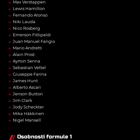
→
Max Verstappen
→
Lewis Hamilton
→
Fernando Alonso
→
Niki Lauda
→
Nico Rosberg
→
Emerson Fittipaldi
→
Juan Manuel Fangio
→
Mario Andretti
→
Alain Prost
→
Ayrton Senna
→
Sebastian Vettel
→
Giuseppe Farina
→
James Hunt
→
Alberto Ascari
→
Jenson Button
→
Jim Clark
→
Jody Scheckter
→
Mika Häkkinen
→
Nigel Mansell
Osobnosti formule 1