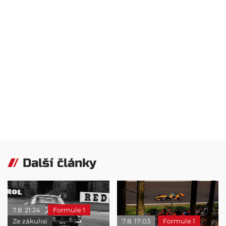
Další články
7.8. 21:24
Formule 1
Ze zákulisí
7.8. 17:03
Formule 1