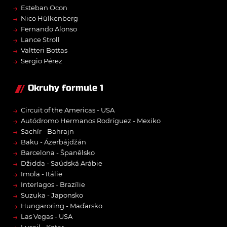
→
Esteban Ocon
→
Nico Hülkenberg
→
Fernando Alonso
→
Lance Stroll
→
Valtteri Bottas
→
Sergio Pérez
Okruhy formule 1
→
Circuit of the Americas - USA
→
Autódromo Hermanos Rodríguez - Mexiko
→
Sachír - Bahrajn
→
Baku - Ázerbájdžán
→
Barcelona - Španělsko
→
Džidda - Saúdská Arábie
→
Imola - Itálie
→
Interlagos - Brazílie
→
Suzuka - Japonsko
→
Hungaroring - Maďarsko
→
Las Vegas - USA