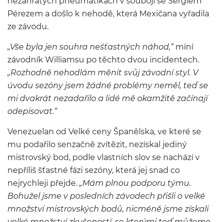
nezahřátých pneumatikách v souboji se Sergiem
Pérezem a došlo k nehodě, která Mexičana vyřadila
ze závodu.
„Vše byla jen souhra nešťastných náhod,“
míní
závodník Williamsu po těchto dvou incidentech.
„Rozhodně nehodlám měnit svůj závodní styl. V
úvodu sezóny jsem žádné problémy neměl, teď se
mi dvakrát nezadařilo a lidé mě okamžitě začínají
odepisovat.“
Venezuelan od Velké ceny Španělska, ve které se
mu podařilo senzačně zvítězit, nezískal jediný
mistrovský bod, podle vlastních slov se nachází v
nepříliš šťastné fázi sezóny, která jej snad co
nejrychleji přejde.
„Mám plnou podporu týmu.
Bohužel jsme v posledních závodech přišli o velké
množství mistrovských bodů, nicméně jsme získali
velké množství zkušeností, se kterými teď můžeme