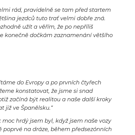
mi rád, pravidelně se tam před startem
ětšina jezdců tuto trať velmi dobře zná.
hodně užít a věřím, že po nepříliš
 se konečně dočkám zaznamenání většího
vítáme do Evropy a po prvních čtyřech
žeme konstatovat, že jsme si snad
tiž začíná být realitou a naše další kroky
t již ve Španělsku
.“
k moc hrdý jsem byl, když jsem naše vozy
ně poprvé na dráze, během předsezónních