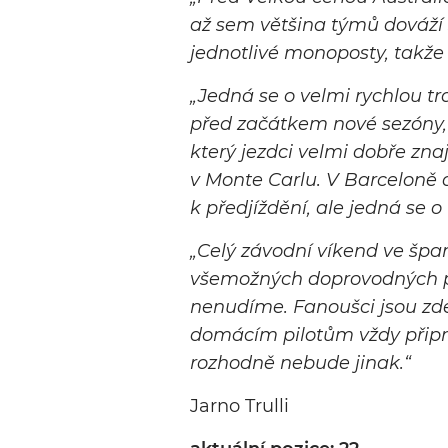
až sem většina týmů dováží 
jednotlivé monoposty, takž
„
Jedná se o velmi rychlou tra
před začátkem nové sezóny, n
který jezdci velmi dobře zna
v Monte Carlu. V Barceloně d
k předjíždění, ale jedná se 
„
Celý závodní víkend ve špan
všemožných doprovodných p
nenudíme. Fanoušci jsou zd
domácím pilotům vždy připra
rozhodně nebude jinak
.“
Jarno Trulli