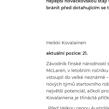
nejlepší nováčkovskou stájí 
bránit před dotahujícím se 
Heikki Kovalainen
aktuální pozice: 21.
Závodník finské národnosti s
McLaren, v letošním ročníku
vstoupil do velké neznámé – 
nových týmů startovního roš
největší potenciál, ačkoli 
Kovalainena je třináctá příčk
„
Před Velkou cenou Austráli