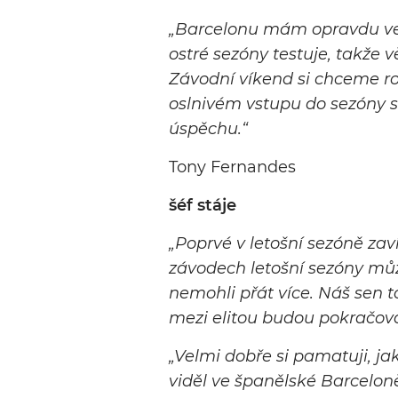
„
Barcelonu mám opravdu vel
ostré sezóny testuje, takže v
Závodní víkend si chceme roz
oslnivém vstupu do sezóny
úspěchu
.“
Tony Fernandes
šéf stáje
„
Poprvé v letošní sezóně za
závodech letošní sezóny mů
nemohli přát více. Náš sen to
mezi elitou budou pokračova
„
Velmi dobře si pamatuji, ja
viděl ve španělské Barcelo