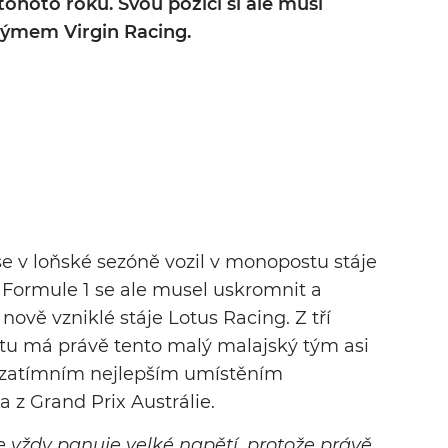
tohoto roku. Svou pozici si ale musí
týmem Virgin Racing.
e v loňské sezóně vozil v monopostu stáje
 Formule 1 se ale musel uskromnit a
nově vzniklé stáje Lotus Racing. Z tří
tu má právě tento malý malajský tým asi
prozatímním nejlepším umístěním
a z Grand Prix Austrálie.
e vždy panuje velké napětí, protože právě