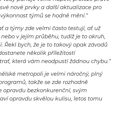
své nové prvky a další aktualizace pro
e výkonnost týmů se hodně mění
.“
ť a týmy zde velmi často testují, ať už
ebo v jejím průběhu, tudíž je to okruh,
jí. Řekl bych, že je to takový opak závodů
ostanete několik příležitostí
o trať, která vám neodpustí žádnou chybu
.“
ělské metropoli je velmi náročný, plný
rogramů, takže se zde rozhodně
e opravdu bezkonkurenční, svým
ví opravdu skvělou kulisu, letos tomu