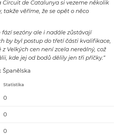
a Circuit de Catalunya si vezeme několik
, takže věříme, že se opět o něco
fází sezóny ale i nadále zůstávají
 by byl postup do třetí části kvalifikace,
é z Velkých cen není zcela nereálný, což
i, kde jej od bodů dělily jen tři příčky
.“
x Španělska
Statistika
0
0
0