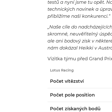
testů a nyní jsme tu opět. N
technických novinek a úprav
přiblížíme naší konkurenci
.“
„
Naše cíle do nadcházejících 
skromné, neuvěřitelný úspěch
ale ani bodový zisk v někter
nám dokázal Heikki v Austráli
Vizitka týmu před Grand Pri
Lotus Racing
Počet vítězství
Počet pole position
Počet získaných bodů