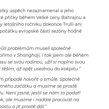
 velký úspěch nezaznamenal a jeho
é příčky během Velké ceny Bahrajnu a
y letošního ročníku dokonce Trulli ani
od počátku evropské částí sezóny hodně
kvůli problémům museli společně
 přímo v Shanghaji, i tak jsem ale během
asu se svou rodinou, užil si naplno svou
i těším, až opět usednou do kokpitu
.“
mém případě hovořit o smůle. Společně
ného začátku a musíme se prostě
 Není jasné, jestli se nám to podaří
 rok, ale musíme i nadále pracovat na
stu a jít prostě dál
.“