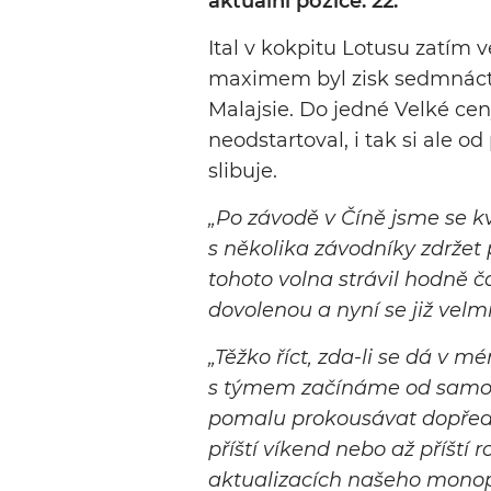
aktuální pozice: 22.
Ital v kokpitu Lotusu zatím
maximem byl zisk sedmnáct
Malajsie. Do jedné Velké cen
neodstartoval, i tak si ale 
slibuje.
„
Po závodě v Číně jsme se 
s několika závodníky zdržet
tohoto volna strávil hodně č
dovolenou a nyní se již velm
„
Těžko říct, zda-li se dá v 
s týmem začínáme od samot
pomalu prokousávat dopředu.
příští víkend nebo až příští
aktualizacích našeho monopo