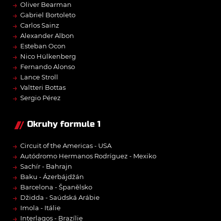
→
Oliver Bearman
→
Gabriel Bortoleto
→
Carlos Sainz
→
Alexander Albon
→
Esteban Ocon
→
Nico Hülkenberg
→
Fernando Alonso
→
Lance Stroll
→
Valtteri Bottas
→
Sergio Pérez
Okruhy formule 1
→
Circuit of the Americas - USA
→
Autódromo Hermanos Rodríguez - Mexiko
→
Sachír - Bahrajn
→
Baku - Ázerbájdžán
→
Barcelona - Španělsko
→
Džidda - Saúdská Arábie
→
Imola - Itálie
→
Interlagos - Brazílie