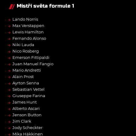
Mistři světa formule 1
→
Lando Norris
→
Max Verstappen
→
Lewis Hamilton
→
Fernando Alonso
→
Niki Lauda
→
Nico Rosberg
→
Emerson Fittipaldi
→
Juan Manuel Fangio
→
Mario Andretti
→
Alain Prost
→
Ayrton Senna
→
Sebastian Vettel
→
Giuseppe Farina
→
James Hunt
→
Alberto Ascari
→
Jenson Button
→
Jim Clark
→
Jody Scheckter
→
Mika Häkkinen