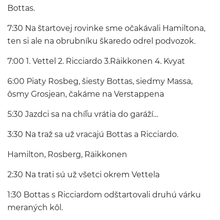
Bottas.
7:30 Na štartovej rovinke sme očakávali Hamiltona,
ten si ale na obrubníku škaredo odrel podvozok.
7:00 1. Vettel 2. Ricciardo 3.Räikkonen 4. Kvyat
6:00 Piaty Rosbeg, šiesty Bottas, siedmy Massa,
ôsmy Grosjean, čakáme na Verstappena
5:30 Jazdci sa na chíľu vrátia do garáží…
3:30 Na traž sa už vracajú Bottas a Ricciardo.
Hamilton, Rosberg, Räikkonen
2:30 Na trati sú už všetci okrem Vettela
1:30 Bottas s Ricciardom odštartovali druhú várku
meraných kôl.