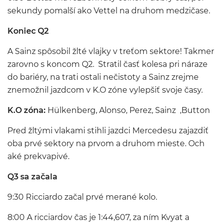
sekundy pomalší ako Vettel na druhom medzičase.
Koniec Q2
A Sainz spôsobil žlté vlajky v treťom sektore! Takmer
zarovno s koncom Q2. Stratil časť kolesa pri náraze
do bariéry, na trati ostali nečistoty a Sainz zrejme
znemožnil jazdcom v K.O zóne vylepšiť svoje časy.
K.O zóna:
Hülkenberg, Alonso, Perez, Sainz ,Button
Pred žltými vlakami stihli jazdci Mercedesu zajazdiť
oba prvé sektory na prvom a druhom mieste. Och
aké prekvapivé.
Q3 sa začala
9:30 Ricciardo začal prvé merané kolo.
8:00 A ricciardov čas je 1:44,607, za ním Kvyat a