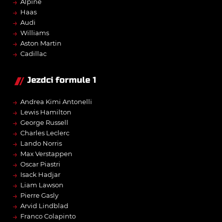
→
Alpine
→
Haas
→
Audi
→
Williams
→
Aston Martin
→
Cadillac
Jezdci formule 1
→
Andrea Kimi Antonelli
→
Lewis Hamilton
→
George Russell
→
Charles Leclerc
→
Lando Norris
→
Max Verstappen
→
Oscar Piastri
→
Isack Hadjar
→
Liam Lawson
→
Pierre Gasly
→
Arvid Lindblad
→
Franco Colapinto