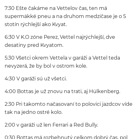
7:30 Ešte čakáme na Vettelov čas, ten má
supermäkké pneu a na druhom medzičase je o 5
stotín rýchlejší ako Kvyat.
6:30 V K.O zóne Perez, Vettel najrýchlejší, dve
desatiny pred Kvyatom.
5:30 Všetci okrem Vettela v garáži a Vettel teda
nevyzerá, že by bol v ostrom kole.
4:30 V garáži sú už všetci.
4:00 Bottas je už znovu na trati, aj Hülkenberg.
2:30 Pri takomto načasovaní to polovici jazdcov víde
tak na jedno ostré kolo.
2:00 v garáži už len Ferrari a Red Bully.
0:30 Bottas má rozbehnutý celkom dobrý čas, pol