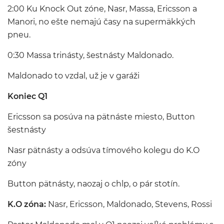
2:00 Ku Knock Out zóne, Nasr, Massa, Ericsson a
Manori, no ešte nemajú časy na supermäkkých
pneu.
0:30 Massa trinásty, šestnásty Maldonado.
Maldonado to vzdal, už je v garáži
Koniec Q1
Ericsson sa posúva na pätnáste miesto, Button
šestnásty
Nasr pätnásty a odsúva tímového kolegu do K.O
zóny
Button pätnásty, naozaj o chlp, o pár stotín.
K.O zóna:
Nasr, Ericsson, Maldonado, Stevens, Rossi