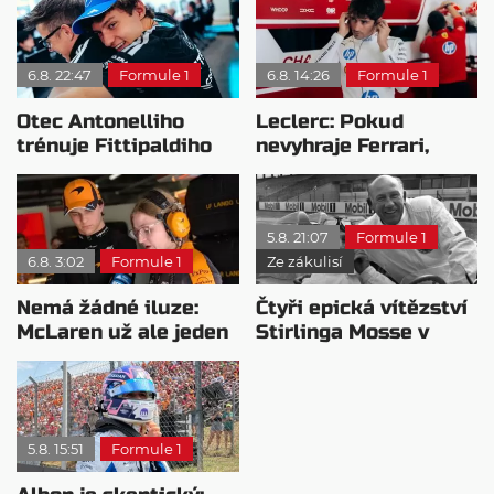
6.8. 22:47
Formule 1
6.8. 14:26
Formule 1
Otec Antonelliho
Leclerc: Pokud
trénuje Fittipaldiho
nevyhraje Ferrari,
syna: Brazilec
přeji titul
vychvaluje lídra
Antonellimu
5.8. 21:07
Formule 1
6.8. 3:02
Formule 1
Ze zákulisí
Nemá žádné iluze:
Čtyři epická vítězství
McLaren už ale jeden
Stirlinga Mosse v
návrat ze dna dokázal
motorsportu
5.8. 15:51
Formule 1