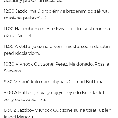
desatiny prekonal Ricciardo.
12:00 Jazdci majú problémy s brzdením do zákrut,
masívne prebrzďujú.
11:00 Na druhom mieste Kvyat, tretím sektorom sa
už rúti Vettel.
11:00 A Vettel je už na prvom mieste, soem desatín
pred Ricciardom.
10:30 V Knock Out zóne: Perez, Maldonado, Rossi a
Stevens.
9:30 Merané kolo nám chýba už len od Buttona.
9:00 A Button je piaty najrýchlejší do Knock Out
zóny odsúva Sainza.
8:30 Z Jazdcov v Knock Out zóne sú na tgrati už len
jazdci Manoru.