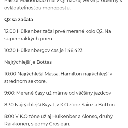
Pastor Maldonado mal v Q1 naozaj veľké problémy s
ovládateľnosťou monopostu.
Q2 sa začala
12:00 Hülkenber začal prvé merané kolo Q2. Na
supermäkkých pneu
10:30 Hülkenbergov čas je 1:46,423
Najrýchlejší je Bottas
10:00 Najrýchlešjí Massa, Hamilton najrýchlejší v
strednom sektore.
9:00: Merané časy už máme od väčšiny jazdcov
8:30 Najrýchlejší Kvyat, v K.O zóne Sainz a Button
8:00 V K.O zóne už aj Hülkenber a Alonso, druhý
Räikkonen, siedmy Grosjean.