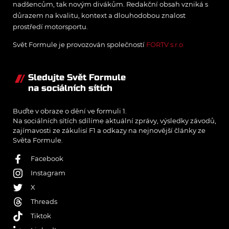
nadšencům, tak novým divákům. Redakční obsah vzniká s
důrazem na kvalitu, kontext a dlouhodobou znalost
prostředí motorsportu.
Svět Formule je provozován společností
FORTV s.r.o.
Sledujte Svět Formule
na sociálních sítích
Buďte v obraze o dění ve formuli 1.
Na sociálních sítích sdílíme aktuální zprávy, výsledky závodů,
zajímavosti ze zákulisí F1 a odkazy na nejnovější články ze
Světa Formule.
Facebook
Instagram
X
Threads
Tiktok