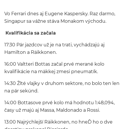
Vo Ferrari dnes aj Eugene Kaspersky. Raz darmo,
Singapur sa vážne stáva Monakom východu.
Kvalifikácia sa začala
17:30 Pár jazdcov už je na trati, vychádzajú aj
Hamilton a Räikkonen.
16:00 Valtteri Bottas začal prvé merané kolo
kvalifikácie na mäkkej zmesi pneumatík.
14:30 Žlté vlajky v druhom sektore, no bolo ten len
na pár sekúnd.
14:00 Bottasove prvé kolo má hodnotu 1:48,094,
časy už majú aj Massa, Maldonado a Rossi.
13:00 Najrýchlejší Räikkonen, no hneĎ ho o dve