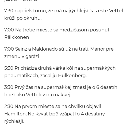
7:30 napriek tomu, že má najrýchlejší čas ešte Vettel
krúži po okruhu.
7:00 Na tretie miesto sa medzičasom posunul
Räikkonen
7:00 Sainz a Maldonado sú už na trati, Manor pre
zmenu v garáži
5:30 Prichádza druhá várka kôl na supermäkkých
pneumatikách, začal ju Hülkenberg.
3:30 Prvý čas na supermäkkej zmesi je o 6 desatín
horší ako Vettelov na mäkkej.
2:30 Na prvom mieste sa na chvíľku objavil
Hamilton, No Kvyat bpô vzápätí o 4 desatiny
rýchlešjí.