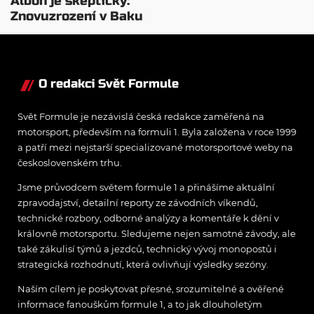
Albon je skeptický:
Znovuzrození v Baku
nepovažuje za reálne
O redakci Svět Formule
Svět Formule je nezávislá česká redakce zaměřená na
motorsport, především na formuli 1. Byla založena v roce 1999
a patří mezi nejstarší specializované motorsportové weby na
československém trhu.
Jsme průvodcem světem formule 1 a přinášíme aktuální
zpravodajství, detailní reporty ze závodních víkendů,
technické rozbory, odborné analýzy a komentáře k dění v
královně motorsportu. Sledujeme nejen samotné závody, ale
také zákulisí týmů a jezdců, technický vývoj monopostů i
strategická rozhodnutí, která ovlivňují výsledky sezóny.
Naším cílem je poskytovat přesné, srozumitelné a ověřené
informace fanouškům formule 1, a to jak dlouholetým