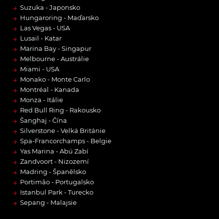
→
Suzuka - Japonsko
→
Hungaroring - Maďarsko
→
Las Vegas - USA
→
Lusail - Katar
→
Marina Bay - Singapur
→
Melbourne - Austrálie
→
Miami - USA
→
Monako - Monte Carlo
→
Montréal - Kanada
→
Monza - Itálie
→
Red Bull Ring - Rakousko
→
Šanghaj - Čína
→
Silverstone - Velká Británie
→
Spa-Francorchamps - Belgie
→
Yas Marina - Abú Zabí
→
Zandvoort - Nizozemí
→
Madring - Španělsko
→
Portimão - Portugalsko
→
Istanbul Park - Turecko
→
Sepang - Malajsie