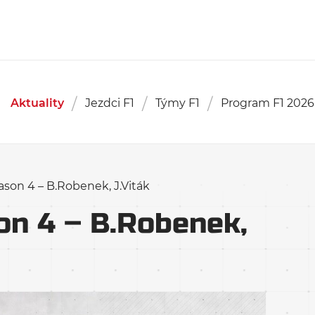
Aktuality
Jezdci F1
Týmy F1
Program F1 2026
ason 4 – B.Robenek, J.Viták
on 4 – B.Robenek,