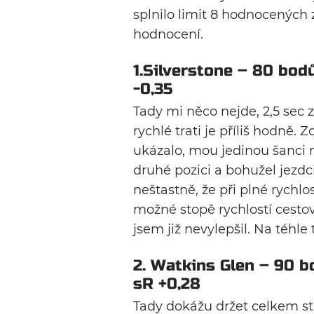
splnilo limit 8 hodnocených
hodnocení.
1.Silverstone – 80 bodů,
-0,35
Tady mi něco nejde, 2,5 sec z
rychlé trati je příliš hodně.
ukázalo, mou jedinou šanci n
druhé pozici a bohužel jezdci
neštastně, že při plné rychlo
možné stopě rychlostí cesto
jsem již nevylepšil. Na téhl
2. Watkins Glen – 90 bo
sR +0,28
Tady dokážu držet celkem sta