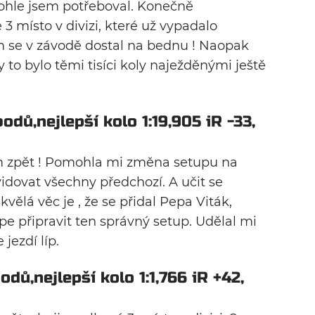
ohle jsem potřeboval. Konečně
3 místo v divizi, které už vypadalo
m se v závodě dostal na bednu ! Naopak
y to bylo těmi tisíci koly naježděnými ještě
bodů,nejlepší kolo 1:19,905 iR -33,
em zpět ! Pomohla mi změna setupu na
idovat všechny předchozí. A učit se
kvělá věc je , že se přidal Pepa Viták,
e připravit ten správný setup. Udělal mi
 jezdí líp.
odů,nejlepší kolo 1:1,766 iR +42,