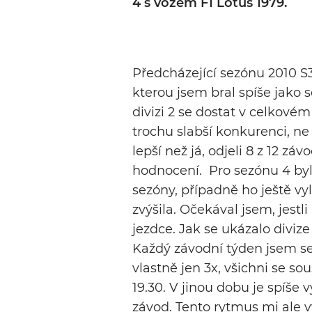
4 s vozem F1 Lotus 1979.
Předcházející sezónu 2010 S3
kterou jsem bral spíše jako 
divizi 2 se dostat v celkovém
trochu slabší konkurenci, ne v
lepší než já, odjeli 8 z 12 zá
hodnocení. Pro sezónu 4 byl 
sezóny, případně ho ještě vy
zvýšila. Očekával jsem, jestl
jezdce. Jak se ukázalo divize 
Každý závodní týden jsem se s
vlastně jen 3x, všichni se so
19.30. V jinou dobu je spíše 
závod. Tento rytmus mi ale v