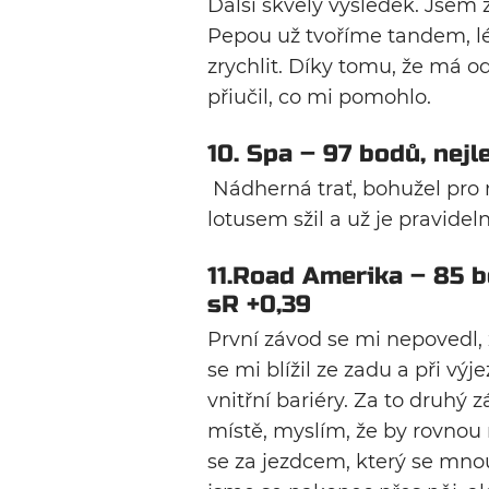
Další skvělý výsledek. Jsem zp
Pepou už tvoříme tandem, lé
zrychlit. Díky tomu, že má o
přiučil, co mi pomohlo.
10. Spa – 97 bodů, nejle
Nádherná trať, bohužel pro 
lotusem sžil a už je pravidelně
11.Road Amerika – 85 bo
sR +0,39
První závod se mi nepovedl,
se mi blížil ze zadu a při výj
vnitřní bariéry. Za to druhý
místě, myslím, že by rovnou m
se za jezdcem, který se mnou 