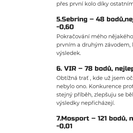
přes první kolo díky ostatní
5.Sebring – 48 bodů,nej
-0,60
Pokračování mého nějakého 
prvním a druhým závodem, k
výsledek.
6. VIR – 78 bodů, nejlep
Obtížná trať , kde už jsem o
nebylo ono. Konkurence proti
stejný příběh, zlepšuju se 
výsledky nepřicházejí.
7.Mosport – 121 bodů, n
-0,01