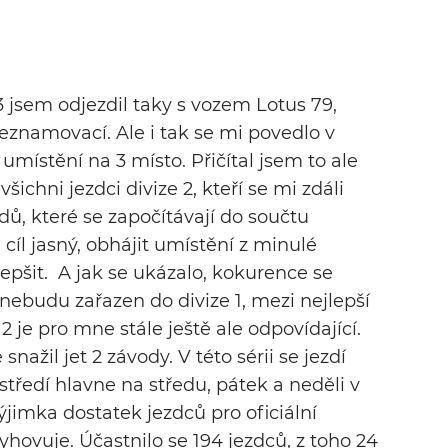
 jsem odjezdil taky s vozem Lotus 79,
seznamovací. Ale i tak se mi povedlo v
 umístění na 3 místo. Přičítal jsem to ale
šichni jezdci divize 2, kteří se mi zdáli
vodů, které se započítávají do součtu
cíl jasný, obhájit umístění z minulé
lepšit. A jak se ukázalo, kokurence se
i nebudu zařazen do divize 1, mezi nejlepší
2 je pro mne stále ještě ale odpovídající.
nažil jet 2 závody. V této sérii se jezdí
ustředí hlavne na středu, pátek a neděli v
výjimka dostatek jezdců pro oficiální
yhovuje. Účastnilo se 194 jezdců, z toho 24