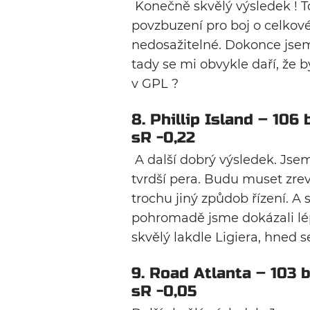
Konečně skvělý výsledek ! T
povzbuzení pro boj o celkové 
nedosažitelné. Dokonce jse
tady se mi obvykle daří, že b
v GPL ?
8. Phillip Island – 106 
sR -0,22
A další dobrý výsledek. Js
tvrdší pera. Budu muset zrev
trochu jiný způdob řízení. A s
pohromadě jsme dokázali lép
skvělý lakdle Ligiera, hned se
9. Road Atlanta – 103 b
sR -0,05