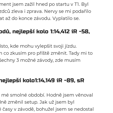
ent jsem zažil hned po startu v T1. Byl
zdců zleva i zprava. Nervy se mi podařilo
at až do konce závodu. Vyplatilo se.
dů, nejlepší kolo 1:14,412 iR -58,
sto, kde mohu vylepšit svoji jízdu.
 co zkusím pro příště změnit. Tady mi to
 všechny 3 možné závody, zde musím
nejlepší kolo1:14,149 iR -89, sR
t mé smolné období. Hodně jsem věnoval
dně změnil setup. Jak už jsem byl
é časy v závodě, bohužel jsem se nedostal