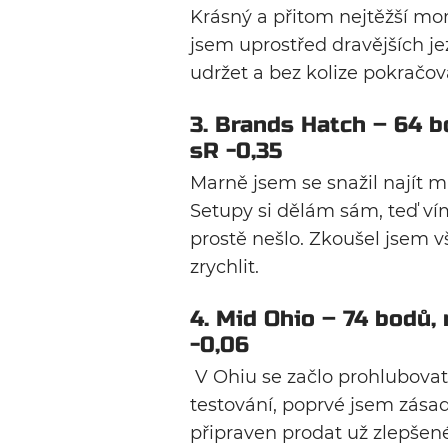
Krásný a přitom nejtěžší mom
jsem uprostřed dravějších je
udržet a bez kolize pokračov
3. Brands Hatch – 64 bo
sR -0,35
Marně jsem se snažil najít mí
Setupy si dělám sám, teď vím
prostě nešlo. Zkoušel jsem
zrychlit.
4. Mid Ohio – 74 bodů, 
-0,06
V Ohiu se začlo prohlubova
testování, poprvé jsem zása
připraven prodat už zlepšen