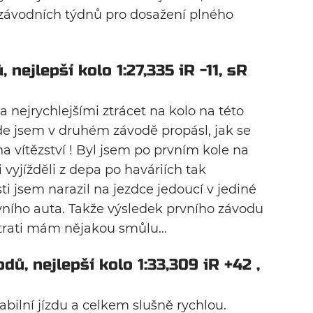
 závodních týdnů pro dosažení plného
 nejlepší kolo 1:27,335 iR -11, sR
a nejrychlejšími ztrácet na kolo na této
 Zde jsem v druhém závodě propásl, jak se
a vítězství ! Byl jsem po prvním kole na
 vyjížděli z depa po haváriích tak
sti jsem narazil na jezdce jedoucí v jediné
vního auta. Takže výsledek prvního závodu
e trati mám nějakou smůlu…
dů, nejlepší kolo 1:33,309 iR +42 ,
bilní jízdu a celkem slušně rychlou.