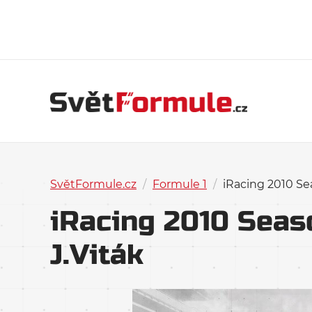
SvětFormule.cz
/
Formule 1
/
iRacing 2010 Se
iRacing 2010 Seas
J.Viták