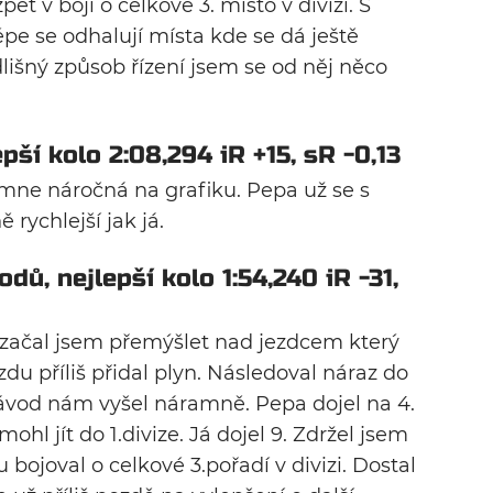
ět v boji o celkové 3. místo v divizi. S
pe se odhalují místa kde se dá ještě
dlišný způsob řízení jsem se od něj něco
pší kolo 2:08,294 iR +15, sR -0,13
mne náročná na grafiku. Pepa už se s
 rychlejší jak já.
dů, nejlepší kolo 1:54,240 iR -31,
 začal jsem přemýšlet nad jezdcem který
ezdu příliš přidal plyn. Následoval náraz do
 závod nám vyšel náramně. Pepa dojel na 4.
ohl jít do 1.divize. Já dojel 9. Zdržel jsem
bojoval o celkové 3.pořadí v divizi. Dostal