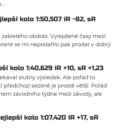
m…
lepší kolo 1:50,507 iR -82, sR
zakletého období. Vylepšené časy mezi
teré se mi nepodařilo pak prodat v dobrý
ší kolo 1:40,629 iR +10, sR +1,23
čekával slušný výsledek. Ale pořád to
 předchozí sezóně je prostě větší. Pořád
během závodního týdne mezi závody, ale
ejlepší kolo 1:07,420 iR +17, sR