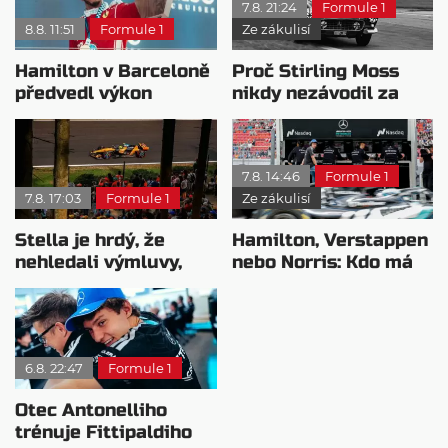
7.8. 21:24
Formule 1
8.8. 11:51
Formule 1
Ze zákulisí
Hamilton v Barceloně
Proč Stirling Moss
předvedl výkon
nikdy nezávodil za
pravého šampiona
Ferrariho
7.8. 14:46
Formule 1
7.8. 17:03
Formule 1
Ze zákulisí
Stella je hrdý, že
Hamilton, Verstappen
nehledali výmluvy,
nebo Norris: Kdo má
proč nedokážou
nejvyšší plat?
bojovat o titul
6.8. 22:47
Formule 1
Otec Antonelliho
trénuje Fittipaldiho