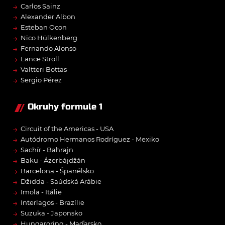
→
Carlos Sainz
→
Alexander Albon
→
Esteban Ocon
→
Nico Hülkenberg
→
Fernando Alonso
→
Lance Stroll
→
Valtteri Bottas
→
Sergio Pérez
Okruhy formule 1
→
Circuit of the Americas - USA
→
Autódromo Hermanos Rodríguez - Mexiko
→
Sachír - Bahrajn
→
Baku - Ázerbájdžán
→
Barcelona - Španělsko
→
Džidda - Saúdská Arábie
→
Imola - Itálie
→
Interlagos - Brazílie
→
Suzuka - Japonsko
→
Hungaroring - Maďarsko