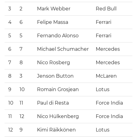
3
2
Mark Webber
Red Bull
4
6
Felipe Massa
Ferrari
5
5
Fernando Alonso
Ferrari
6
7
Michael Schumacher
Mercedes
7
8
Nico Rosberg
Mercedes
8
3
Jenson Button
McLaren
9
10
Romain Grosjean
Lotus
10
11
Paul di Resta
Force India
11
12
Nico Hülkenberg
Force India
12
9
Kimi Räikkönen
Lotus