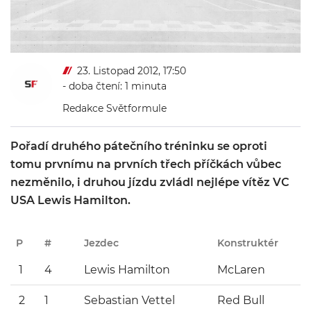
23. Listopad 2012, 17:50
- doba čtení: 1 minuta
Redakce Světformule
Pořadí druhého pátečního tréninku se oproti
tomu prvnímu na prvních třech příčkách vůbec
nezměnilo, i druhou jízdu zvládl nejlépe vítěz VC
USA Lewis Hamilton.
P
#
Jezdec
Konstruktér
1
4
Lewis Hamilton
McLaren
2
1
Sebastian Vettel
Red Bull