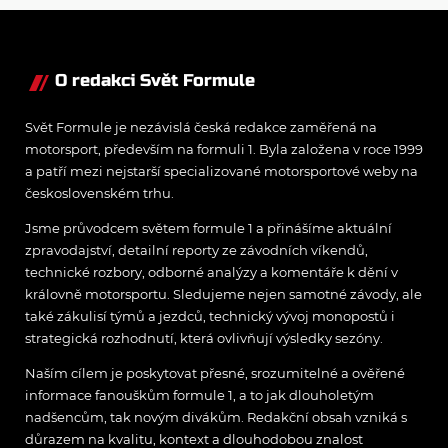
syna: Brazilec
vychvaluje lídra
O redakci Svět Formule
Svět Formule je nezávislá česká redakce zaměřená na
motorsport, především na formuli 1. Byla založena v roce 1999
a patří mezi nejstarší specializované motorsportové weby na
československém trhu.
Jsme průvodcem světem formule 1 a přinášíme aktuální
zpravodajství, detailní reporty ze závodních víkendů,
technické rozbory, odborné analýzy a komentáře k dění v
královně motorsportu. Sledujeme nejen samotné závody, ale
také zákulisí týmů a jezdců, technický vývoj monopostů i
strategická rozhodnutí, která ovlivňují výsledky sezóny.
Naším cílem je poskytovat přesné, srozumitelné a ověřené
informace fanouškům formule 1, a to jak dlouholetým
nadšencům, tak novým divákům. Redakční obsah vzniká s
důrazem na kvalitu, kontext a dlouhodobou znalost