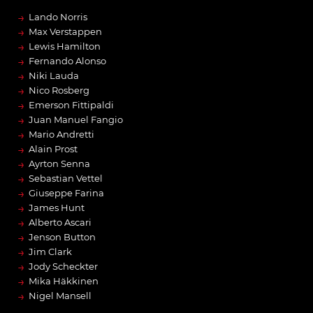
→
Lando Norris
→
Max Verstappen
→
Lewis Hamilton
→
Fernando Alonso
→
Niki Lauda
→
Nico Rosberg
→
Emerson Fittipaldi
→
Juan Manuel Fangio
→
Mario Andretti
→
Alain Prost
→
Ayrton Senna
→
Sebastian Vettel
→
Giuseppe Farina
→
James Hunt
→
Alberto Ascari
→
Jenson Button
→
Jim Clark
→
Jody Scheckter
→
Mika Häkkinen
→
Nigel Mansell