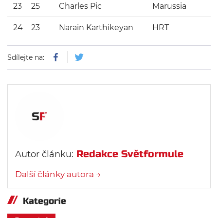
23
25
Charles Pic
Marussia
24
23
Narain Karthikeyan
HRT
Sdílejte na:
Redakce Světformule
Autor článku:
Další články autora →
Kategorie