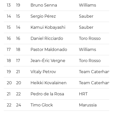
13
19
Bruno Senna
Williams
14
15
Sergio Pérez
Sauber
15
14
Kamui Kobayashi
Sauber
16
16
Daniel Ricciardo
Toro Rosso
17
18
Pastor Maldonado
Williams
18
17
Jean–Éric Vergne
Toro Rosso
19
21
Vitaly Petrov
Team Caterham
20
20
Heikki Kovalainen
Team Caterham
21
22
Pedro de la Rosa
HRT
22
24
Timo Glock
Marussia