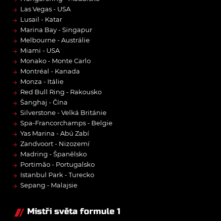
→
Las Vegas - USA
→
Lusail - Katar
→
Marina Bay - Singapur
→
Melbourne - Austrálie
→
Miami - USA
→
Monako - Monte Carlo
→
Montréal - Kanada
→
Monza - Itálie
→
Red Bull Ring - Rakousko
→
Šanghaj - Čína
→
Silverstone - Velká Británie
→
Spa-Francorchamps - Belgie
→
Yas Marina - Abú Zabí
→
Zandvoort - Nizozemí
→
Madring - Španělsko
→
Portimão - Portugalsko
→
Istanbul Park - Turecko
→
Sepang - Malajsie
Mistři světa formule 1