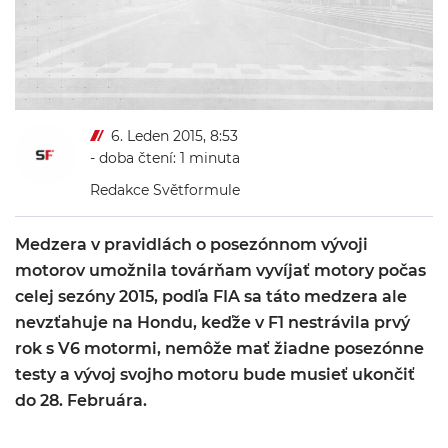
6. Leden 2015, 8:53
- doba čtení: 1 minuta
Redakce Světformule
Medzera v pravidlách o posezónnom vývoji
motorov umožnila továrňam vyvíjať motory počas
celej sezóny 2015, podľa FIA sa táto medzera ale
nevzťahuje na Hondu, keďže v F1 nestrávila prvý
rok s V6 motormi, nemôže mať žiadne posezónne
testy a vývoj svojho motoru bude musieť ukončiť
do 28. Februára.