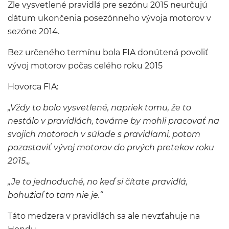
Zle vysvetlené pravidlá pre sezónu 2015 neurčujú
dátum ukončenia posezónneho vývoja motorov v
sezóne 2014.
Bez určeného termínu bola FIA donútená povoliť
vývoj motorov počas celého roku 2015
Hovorca FIA:
„Vždy to bolo vysvetlené, napriek tomu, že to
nestálo v pravidlách, továrne by mohli pracovať na
svojich motoroch v súlade s pravidlami, potom
pozastaviť vývoj motorov do prvých pretekov roku
2015.
„
„Je to jednoduché, no keď si čítate pravidlá,
bohužiaľ to tam nie je.“
Táto medzera v pravidlách sa ale nevzťahuje na