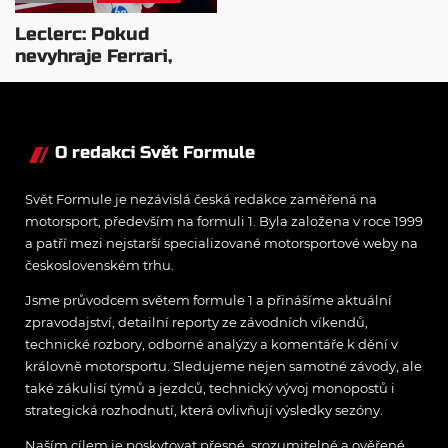
Leclerc: Pokud
nevyhraje Ferrari,
přeji titul
Antonellimu
O redakci Svět Formule
Svět Formule je nezávislá česká redakce zaměřená na
motorsport, především na formuli 1. Byla založena v roce 1999
a patří mezi nejstarší specializované motorsportové weby na
československém trhu.
Jsme průvodcem světem formule 1 a přinášíme aktuální
zpravodajství, detailní reporty ze závodních víkendů,
technické rozbory, odborné analýzy a komentáře k dění v
královně motorsportu. Sledujeme nejen samotné závody, ale
také zákulisí týmů a jezdců, technický vývoj monopostů i
strategická rozhodnutí, která ovlivňují výsledky sezóny.
Naším cílem je poskytovat přesné, srozumitelné a ověřené