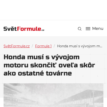
Menu
SvětFormule.cz
/
Formule 1
/
Honda musí s vývojom motoru skončiť oveľa skôr ako ostatné továrne
Honda musí s vývojom
motoru skončiť oveľa skôr
ako ostatné továrne