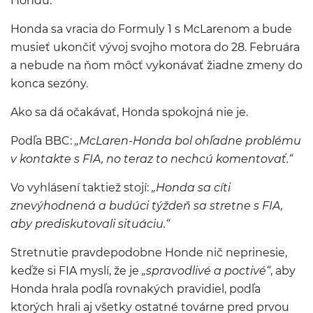
Hondu.
Honda sa vracia do Formuly 1 s McLarenom a bude
musieť ukončiť vývoj svojho motora do 28. Februára
a nebude na ňom môcť vykonávať žiadne zmeny do
konca sezóny.
Ako sa dá očakávať, Honda spokojná nie je.
Podľa BBC:
„McLaren-Honda bol ohľadne problému
v kontakte s FIA, no teraz to nechcú komentovať.“
Vo vyhlásení taktiež stojí:
„Honda sa cíti
znevýhodnená a budúci týždeň sa stretne s FIA,
aby prediskutovali situáciu.“
Stretnutie pravdepodobne Honde nič neprinesie,
keďže si FIA myslí, že je
„spravodlivé a poctivé“
, aby
Honda hrala podľa rovnakých pravidiel, podľa
ktorých hrali aj všetky ostatné továrne pred prvou