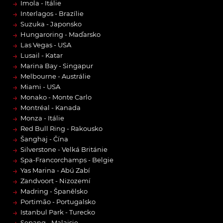
→
Imola - Itálie
→
Interlagos - Brazílie
→
Suzuka - Japonsko
→
Hungaroring - Maďarsko
→
Las Vegas - USA
→
Lusail - Katar
→
Marina Bay - Singapur
→
Melbourne - Austrálie
→
Miami - USA
→
Monako - Monte Carlo
→
Montréal - Kanada
→
Monza - Itálie
→
Red Bull Ring - Rakousko
→
Šanghaj - Čína
→
Silverstone - Velká Británie
→
Spa-Francorchamps - Belgie
→
Yas Marina - Abú Zabí
→
Zandvoort - Nizozemí
→
Madring - Španělsko
→
Portimão - Portugalsko
→
Istanbul Park - Turecko
Sepang - Malajsie