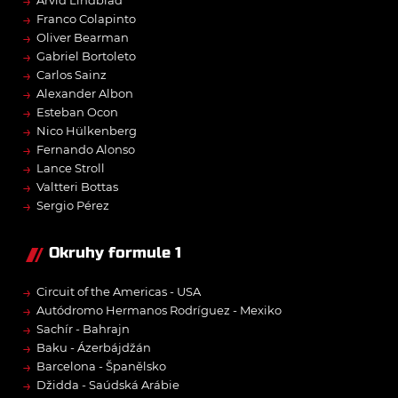
→
Arvid Lindblad
→
Franco Colapinto
→
Oliver Bearman
→
Gabriel Bortoleto
→
Carlos Sainz
→
Alexander Albon
→
Esteban Ocon
→
Nico Hülkenberg
→
Fernando Alonso
→
Lance Stroll
→
Valtteri Bottas
→
Sergio Pérez
Okruhy formule 1
→
Circuit of the Americas - USA
→
Autódromo Hermanos Rodríguez - Mexiko
→
Sachír - Bahrajn
→
Baku - Ázerbájdžán
→
Barcelona - Španělsko
→
Džidda - Saúdská Arábie