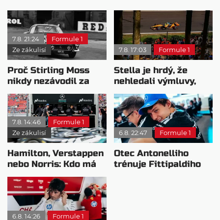
7.8. 21:24
Formule 1
Ze zákulisí
7.8. 17:03
Formule 1
Proč Stirling Moss
Stella je hrdý, že
nikdy nezávodil za
nehledali výmluvy,
Ferrariho
proč nedokážou
bojovat o titul
7.8. 14:46
Formule 1
Ze zákulisí
6.8. 22:47
Formule 1
Hamilton, Verstappen
Otec Antonelliho
nebo Norris: Kdo má
trénuje Fittipaldiho
nejvyšší plat?
syna: Brazilec
vychvaluje lídra
6.8. 14:26
Formule 1