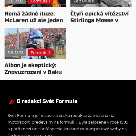
6.8. 3:02
Formule 1
Ze zákulisí
Nemá žádné iluze:
Čtyři epická vítězství
McLaren už ale jeden
Stirlinga Mosse v
návrat ze dna dokázal
motorsportu
5.8. 15:51
Formule 1
Albon je skeptický:
Znovuzrození v Baku
nepovažuje za reálne
O redakci Svět Formule
Svět Formule je nezávislá česká redakce zaměřená na
motorsport, především na formuli 1. Byla založena v roce 1999
a patří mezi nejstarší specializované motorsportové weby na
československém trhu.