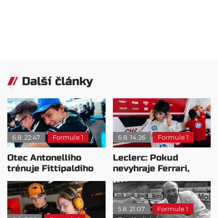
Další články
6.8. 22:47
Formule 1
6.8. 14:26
Formule 1
Otec Antonelliho
Leclerc: Pokud
trénuje Fittipaldiho
nevyhraje Ferrari,
syna: Brazilec
přeji titul
vychvaluje lídra
Antonellimu
5.8. 21:07
Formule 1