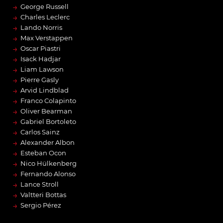
→
George Russell
→
Charles Leclerc
→
Lando Norris
→
Max Verstappen
→
Oscar Piastri
→
Isack Hadjar
→
Liam Lawson
→
Pierre Gasly
→
Arvid Lindblad
→
Franco Colapinto
→
Oliver Bearman
→
Gabriel Bortoleto
→
Carlos Sainz
→
Alexander Albon
→
Esteban Ocon
→
Nico Hülkenberg
→
Fernando Alonso
→
Lance Stroll
→
Valtteri Bottas
→
Sergio Pérez