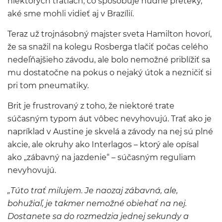
niektorých tratiach, čo spôsobuje nudné preteky,
aké sme mohli vidieť aj v Brazílií.
Teraz už trojnásobný majster sveta Hamilton hovorí,
že sa snažil na kolegu Rosberga tlačiť počas celého
nedeľňajšieho závodu, ale bolo nemožné priblížiť sa
mu dostatočne na pokus o nejaký útok a nezničiť si
pri tom pneumatiky.
Brit je frustrovaný z toho, že niektoré trate
súčasným typom áut vôbec nevyhovujú. Trať ako je
napríklad v Austine je skvelá a závody na nej sú plné
akcie, ale okruhy ako Interlagos – ktorý ale opísal
ako „zábavný na jazdenie“ – súčasným reguliam
nevyhovujú.
„Túto trať milujem. Je naozaj zábavná, ale,
bohužiaľ, je takmer nemožné obiehať na nej.
Dostanete sa do rozmedzia jednej sekundy a