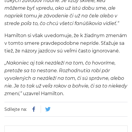
takých závodov nudné. Je vždy skvelé, keď
môžeme byť vpredu, ako už istú dobu sme, ale
napriek tomu je závodenie či už na čele alebo v
strede poľa to, čo chcú všetci fanúšikovia vidieť.“
Hamilton si však uvedomuje, že k žiadnym zmenám
v tomto smere pravdepodobne nepríde. Sťažuje sa
tiež, že názory jazdcov sú veľmi často ignorované.
„Nakoniec aj tak nezáleží na tom, čo hovoríme,
pretože sa to nestane. Rozhodnutia robí pár
vyvolených a nezáleží na tom, či sú správne, alebo
nie. Je to tak už veľa rokov a bohvie, či sa to niekedy
zmení,“
uzavrel Hamilton.
Sdílejte na: