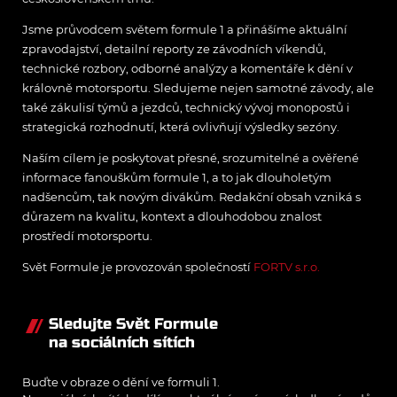
Jsme průvodcem světem formule 1 a přinášíme aktuální
zpravodajství, detailní reporty ze závodních víkendů,
technické rozbory, odborné analýzy a komentáře k dění v
královně motorsportu. Sledujeme nejen samotné závody, ale
také zákulisí týmů a jezdců, technický vývoj monopostů i
strategická rozhodnutí, která ovlivňují výsledky sezóny.
Naším cílem je poskytovat přesné, srozumitelné a ověřené
informace fanouškům formule 1, a to jak dlouholetým
nadšencům, tak novým divákům. Redakční obsah vzniká s
důrazem na kvalitu, kontext a dlouhodobou znalost
prostředí motorsportu.
Svět Formule je provozován společností
FORTV s.r.o.
Sledujte Svět Formule
na sociálních sítích
Buďte v obraze o dění ve formuli 1.