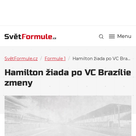
Menu
SvětFormule.cz
/
Formule 1
/
Hamilton žiada po VC Brazílie zmeny
Hamilton žiada po VC Brazílie
zmeny