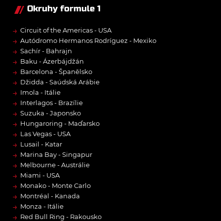
Okruhy formule 1
→
Circuit of the Americas - USA
→
Autódromo Hermanos Rodríguez - Mexiko
→
Sachír - Bahrajn
→
Baku - Ázerbájdžán
→
Barcelona - Španělsko
→
Džidda - Saúdská Arábie
→
Imola - Itálie
→
Interlagos - Brazílie
→
Suzuka - Japonsko
→
Hungaroring - Maďarsko
→
Las Vegas - USA
→
Lusail - Katar
→
Marina Bay - Singapur
→
Melbourne - Austrálie
→
Miami - USA
→
Monako - Monte Carlo
→
Montréal - Kanada
→
Monza - Itálie
→
Red Bull Ring - Rakousko