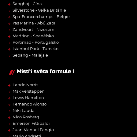
→
Šanghaj - Čína
→
Silverstone - Velká Británie
→
Spa-Francorchamps - Belgie
→
Yas Marina - Abú Zabí
→
Zandvoort - Nizozemí
→
Madring - Španělsko
→
Portimão - Portugalsko
→
Istanbul Park - Turecko
→
Sepang - Malajsie
Mistři světa formule 1
→
Lando Norris
→
Max Verstappen
→
Lewis Hamilton
→
Fernando Alonso
→
Niki Lauda
→
Nico Rosberg
→
Emerson Fittipaldi
→
Juan Manuel Fangio
→
Mario Andretti