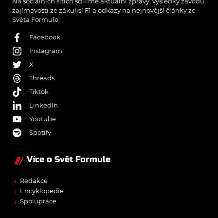
Na sociálních sítích sdílíme aktuální zprávy, výsledky závodů,
zajímavosti ze zákulisí F1 a odkazy na nejnovější články ze
Světa Formule.
Facebook
Instagram
X
Threads
Tiktok
LinkedIn
Youtube
Spotify
Více o Svět Formule
→
Redakce
→
Encyklopedie
→
Spolupráce