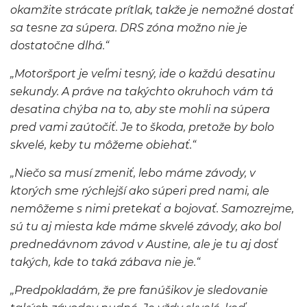
okamžite strácate prítlak, takže je nemožné dostať
sa tesne za súpera. DRS zóna možno nie je
dostatočne dlhá.“
„Motoršport je veľmi tesný, ide o každú desatinu
sekundy. A práve na takýchto okruhoch vám tá
desatina chýba na to, aby ste mohli na súpera
pred vami zaútočiť. Je to škoda, pretože by bolo
skvelé, keby tu môžeme obiehať.“
„Niečo sa musí zmeniť, lebo máme závody, v
ktorých sme rýchlejší ako súperi pred nami, ale
nemôžeme s nimi pretekať a bojovať. Samozrejme,
sú tu aj miesta kde máme skvelé závody, ako bol
prednedávnom závod v Austine, ale je tu aj dosť
takých, kde to taká zábava nie je.“
„Predpokladám, že pre fanúšikov je sledovanie