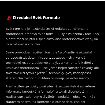
motorsportu
O redakci Svět Formule
Svět Formule je nezávislá česká redakce zaměřená na
motorsport, především na formuli 1. Byla založena v roce 1999
a patří mezi nejstarší specializované motorsportové weby na
československém trhu.
Jsme průvodcem světem formule 1 a přinášíme aktuální
zpravodajství, detailní reporty ze závodních víkendů,
technické rozbory, odborné analýzy a komentáře k dění v
královně motorsportu. Sledujeme nejen samotné závody, ale
také zákulisí týmů a jezdců, technický vývoj monopostů i
strategická rozhodnutí, která ovlivňují výsledky sezóny.
Naším cílem je poskytovat přesné, srozumitelné a ověřené
informace fanouškům formule 1, a to jak dlouholetým
nadšencům, tak novým divákům. Redakční obsah vzniká s
důrazem na kvalitu, kontext a dlouhodobou znalost