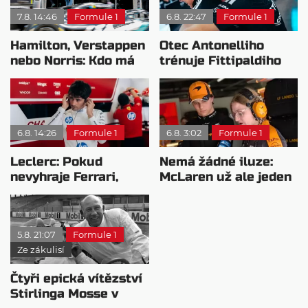
7.8. 14:46
Formule 1
6.8. 22:47
Formule 1
Hamilton, Verstappen
Otec Antonelliho
nebo Norris: Kdo má
trénuje Fittipaldiho
nejvyšší plat?
syna: Brazilec
vychvaluje lídra
6.8. 14:26
Formule 1
6.8. 3:02
Formule 1
Leclerc: Pokud
Nemá žádné iluze:
nevyhraje Ferrari,
McLaren už ale jeden
přeji titul
návrat ze dna dokázal
Antonellimu
5.8. 21:07
Formule 1
Ze zákulisí
Čtyři epická vítězství
Stirlinga Mosse v