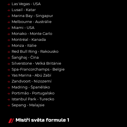
→
Las Vegas - USA
→
Lusail - Katar
→
Marina Bay - Singapur
→
Melbourne - Austrálie
→
Miami - USA
→
Monako - Monte Carlo
→
Montréal - Kanada
→
Monza - Itálie
→
Red Bull Ring - Rakousko
→
Šanghaj - Čína
→
Silverstone - Velká Británie
→
Spa-Francorchamps - Belgie
→
Yas Marina - Abú Zabí
→
Zandvoort - Nizozemí
→
Madring - Španělsko
→
Portimão - Portugalsko
→
Istanbul Park - Turecko
→
Sepang - Malajsie
Mistři světa formule 1