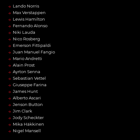
→
Lando Norris
→
Max Verstappen
→
Lewis Hamilton
→
Fernando Alonso
→
Niki Lauda
→
Nico Rosberg
→
Emerson Fittipaldi
→
Juan Manuel Fangio
→
Mario Andretti
→
Alain Prost
→
Ayrton Senna
→
Sebastian Vettel
→
Giuseppe Farina
→
James Hunt
→
Alberto Ascari
→
Jenson Button
→
Jim Clark
→
Jody Scheckter
→
Mika Häkkinen
→
Nigel Mansell