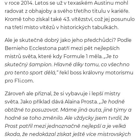
v roce 2014. Letos se už v texaském Austinu mohl
radovat z obhajoby a svého třetího titulu v kariéře.
Kromě toho získal také 43. vítězství, což jej posunulo
na třetí místo vítězů v historických tabulkách.
Ale je skutečně dobrý jako jeho předchůdci? Podle
Bernieho Ecclestona patří mezi pět nejlepších
mistrů světa, které kdy Formule 1 měla.
„Je to
skutečný šampion. Hlavně díky tomu, co všechno
pro tento sport dělá,“
řekl boss královny motorismu
pro F1i.com.
Zároveň ale přiznal, že si vybavuje i lepší mistry
světa. Jako příklad dává Alaina Prosta.
„Je hodně
obtížné to posuzovat. Máme jiná auta, jiné týmy a
hodně se toho změnilo. Ale vždycky jsem tvrdil, že
Prost patřil mezi jednoznačně nejlepší a je velká
škoda, že nedokázal získat ještě více mistrovských