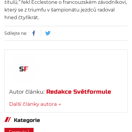
titulů,“
řekl Ecclestone o francouzském závodníkovi,
který se z triumfu v šampionátu jezdců radoval
hned čtyřikrát.
Sdílejte na:
Redakce Světformule
Autor článku:
Další články autora →
Kategorie
Formule 1