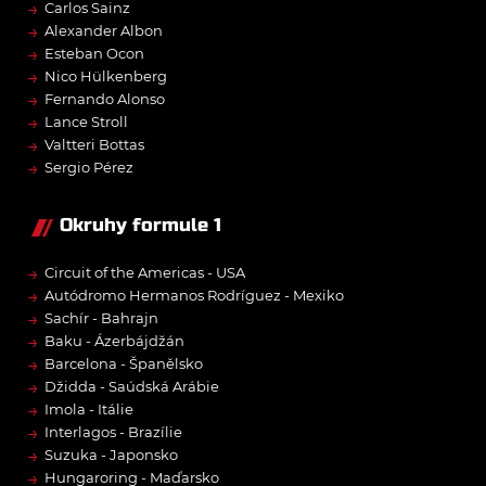
→
Carlos Sainz
→
Alexander Albon
→
Esteban Ocon
→
Nico Hülkenberg
→
Fernando Alonso
→
Lance Stroll
→
Valtteri Bottas
→
Sergio Pérez
Okruhy formule 1
→
Circuit of the Americas - USA
→
Autódromo Hermanos Rodríguez - Mexiko
→
Sachír - Bahrajn
→
Baku - Ázerbájdžán
→
Barcelona - Španělsko
→
Džidda - Saúdská Arábie
→
Imola - Itálie
→
Interlagos - Brazílie
→
Suzuka - Japonsko
→
Hungaroring - Maďarsko