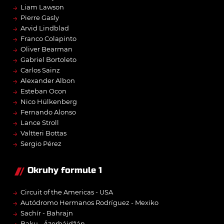
→
Liam Lawson
→
Pierre Gasly
→
Arvid Lindblad
→
Franco Colapinto
→
Oliver Bearman
→
Gabriel Bortoleto
→
Carlos Sainz
→
Alexander Albon
→
Esteban Ocon
→
Nico Hülkenberg
→
Fernando Alonso
→
Lance Stroll
→
Valtteri Bottas
→
Sergio Pérez
Okruhy formule 1
→
Circuit of the Americas - USA
→
Autódromo Hermanos Rodríguez - Mexiko
→
Sachír - Bahrajn
Baku - Ázerbájdžán