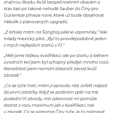
značnou škodu. Kvůli bezpečnostním obavám o
stav šasi po takové nehodě Sauber do Číny pro
Gutierreze přiveze nové, které už bude obsahovat
několik z plánovaných upgradů.
„Z loňska mám na Šanghaj pěkné vzpomínky,“
řekl
mladý mexický pilot.
„Byl to pravděpodobně jeden
z mých nejlepších startů v F1.“
„Měli jsme těžkou kvalifikaci, ale po startu a během
úvodních kol jsem byl schopný předjet mnoho vozů.
Naneštěstí jsem nemohl dokončit závod kvůli
závadě.“
„Co se týče trati, mám jí opravdu rád, zvlášť nájezd
do první zatáčky. Když se podívám zpět na mé
poslední tři závody, má výkonnost mi pomůže
dostat z vozu maximum jak v kvalifikaci, tak
v závodě. Co se samotné Číny týče, je to zajímavé