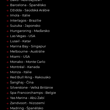
→
→
Barcelona - Španělsko
→
Džidda - Saúdská Arábie
→
Imola - Itálie
→
Interlagos - Brazílie
→
Suzuka - Japonsko
→
Hungaroring - Maďarsko
→
Las Vegas - USA
→
Lusail - Katar
→
Marina Bay - Singapur
→
Melbourne - Austrálie
→
Miami - USA
→
Monako - Monte Carlo
→
Montréal - Kanada
→
Monza - Itálie
→
Red Bull Ring - Rakousko
→
Šanghaj - Čína
→
Silverstone - Velká Británie
→
Spa-Francorchamps - Belgie
→
Yas Marina - Abú Zabí
→
Zandvoort - Nizozemí
→
Madring - Španělsko