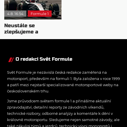
4.8. 16:54
Formule 1
Neustále se
zlepšujeme a
rosteme, chválí Audi
McNish
O redakci Svět Formule
Svět Formule je nezávislá česká redakce zaměřená na
motorsport, především na formuli 1. Byla založena v roce 1999
a patří mezi nejstarší specializované motorsportové weby na
československém trhu.
Jsme průvodcem světem formule 1 a přinášíme aktuální
zpravodajství, detailní reporty ze závodních víkendů,
technické rozbory, odborné analýzy a komentáře k dění v
královně motorsportu. Sledujeme nejen samotné závody, ale
také zákulisí týmů a jezdců, technický vývoj monopostů i