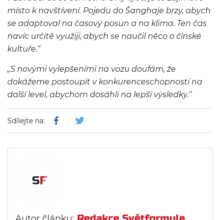
místo k navštívení. Pojedu do Šanghaje brzy, abych
se adaptoval na časový posun a na klima. Ten čas
navíc určitě využiji, abych se naučil něco o čínské
kultuře.“
„S novými vylepšeními na vozu doufám, že
dokážeme postoupit v konkurenceschopnosti na
další level, abychom dosáhli na lepší výsledky.“
Sdílejte na:
Redakce Světformule
Autor článku: