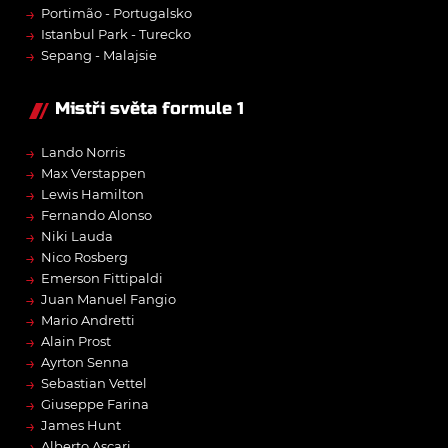
→
Portimão - Portugalsko
→
Istanbul Park - Turecko
→
Sepang - Malajsie
Mistři světa formule 1
→
Lando Norris
→
Max Verstappen
→
Lewis Hamilton
→
Fernando Alonso
→
Niki Lauda
→
Nico Rosberg
→
Emerson Fittipaldi
→
Juan Manuel Fangio
→
Mario Andretti
→
Alain Prost
→
Ayrton Senna
→
Sebastian Vettel
→
Giuseppe Farina
→
James Hunt
→
Alberto Ascari