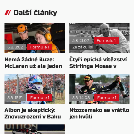
Další články
5.8. 21:07
Formule 1
6.8. 3:02
Formule 1
Ze zákulisí
Nemá žádné iluze:
Čtyři epická vítězství
McLaren už ale jeden
Stirlinga Mosse v
návrat ze dna dokázal
motorsportu
5.8. 15:51
Formule 1
5.8. 14:08
Formule 1
Albon je skeptický:
Nizozemsko se vrátilo
Znovuzrození v Baku
jen kvůli
nepovažuje za reálne
Verstappenovi, říká
Ecclestone