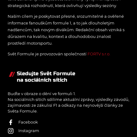
strategická rozhodnutí, která ovlivňují výsledky sezóny.
Naším cílem je poskytovat přesné, srozumitelné a ověřené
informace fanouškům formule 1, a to jak dlouholetým
nadšencům, tak novým divákům. Redakční obsah vzniká s
důrazem na kvalitu, kontext a dlouhodobou znalost
prostředí motorsportu.
Svět Formule je provozován společností
FORTV s.r.o.
Sledujte Svět Formule
na sociálních sítích
Buďte v obraze o dění ve formuli 1.
Na sociálních sítích sdílíme aktuální zprávy, výsledky závodů,
zajímavosti ze zákulisí F1 a odkazy na nejnovější články ze
Světa Formule.
Facebook
Instagram