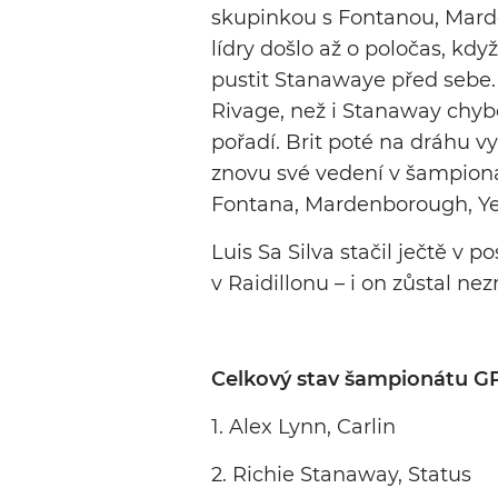
skupinkou s Fontanou, Mard
lídry došlo až o poločas, kd
pustit Stanawaye před sebe.
Rivage, než i Stanaway chybo
pořadí. Brit poté na dráhu vy
znovu své vedení v šampionát
Fontana, Mardenborough, Yel
Luis Sa Silva stačil ječtě v 
v Raidillonu – i on zůstal ne
Celkový stav šampionátu GP
1. Alex Lynn, Carlin 
2. Richie Stanaway, Statu