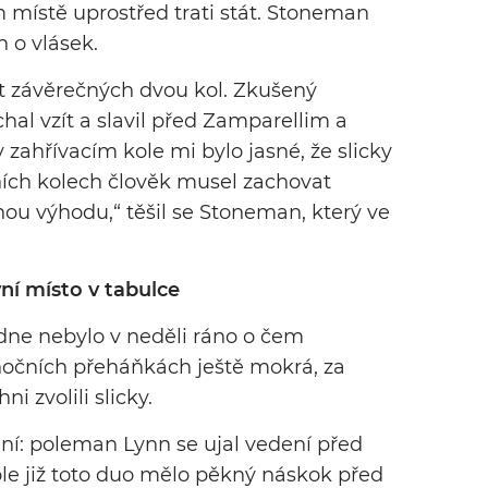
místě uprostřed trati stát. Stoneman
n o vlásek.
nt závěrečných dvou kol. Zkušený
al vzít a slavil před Zamparellim a
 v zahřívacím kole mi bylo jasné, že slicky
ních kolech člověk musel zachovat
snou výhodu,“ těšil se Stoneman, který ve
ní místo v tabulce
dne nebylo v neděli ráno o čem
 nočních přeháňkách ještě mokrá, za
i zvolili slicky.
ení: poleman Lynn se ujal vedení před
e již toto duo mělo pěkný náskok před