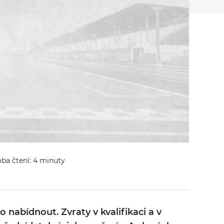
oba čtení: 4 minuty
 nabídnout. Zvraty v kvalifikaci a v