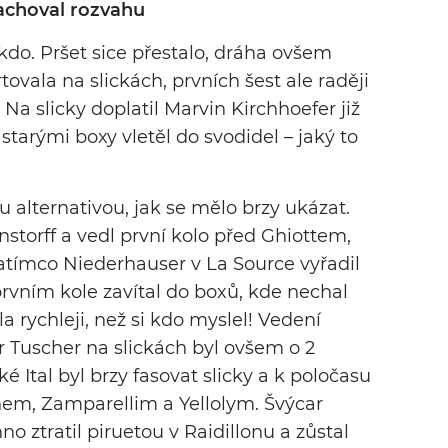
achoval rozvahu
kdo. Pršet sice přestalo, dráha ovšem
tovala na slickách, prvních šest ale raději
Na slicky doplatil Marvin Kirchhoefer již
starými boxy vletěl do svodidel – jaký to
ou alternativou, jak se mělo brzy ukázat.
nstorff a vedl první kolo před Ghiottem,
tímco Niederhauser v La Source vyřadil
prvním kole zavítal do boxů, kde nechal
a rychleji, než si kdo myslel! Vedení
r Tuscher na slickách byl ovšem o 2
ké Ital byl brzy fasovat slicky a k poločasu
em, Zamparellim a Yellolym. Švýcar
ztratil piruetou v Raidillonu a zůstal