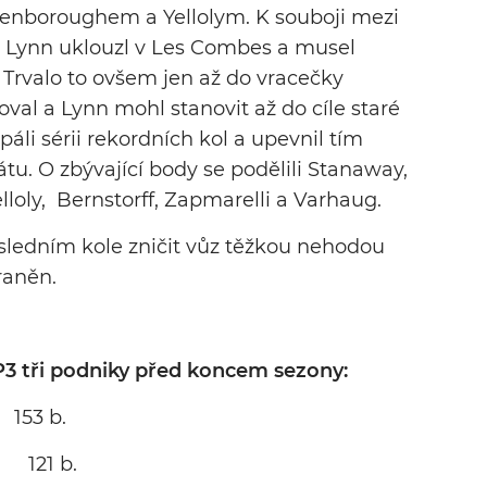
enboroughem a Yellolym. K souboji mezi
yž Lynn uklouzl v Les Combes a musel
 Trvalo to ovšem jen až do vracečky
val a Lynn mohl stanovit až do cíle staré
páli sérii rekordních kol a upevnil tím
u. O zbývající body se podělili Stanaway,
loly, Bernstorff, Zapmarelli a Varhaug.
posledním kole zničit vůz těžkou nehodou
zraněn.
3 tři podniky před koncem sezony:
153 b.
s 121 b.