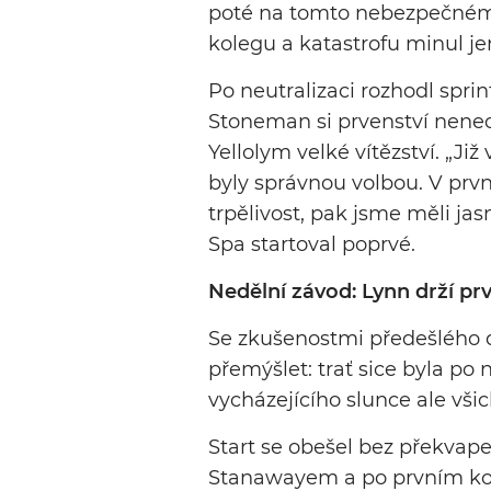
poté na tomto nebezpečném 
kolegu a katastrofu minul je
Po neutralizaci rozhodl spri
Stoneman si prvenství nenech
Yellolym velké vítězství. „Již
byly správnou volbou. V prv
trpělivost, pak jsme měli ja
Spa startoval poprvé.
Nedělní závod: Lynn drží prv
Se zkušenostmi předešlého 
přemýšlet: trať sice byla po
vycházejícího slunce ale všichn
Start se obešel bez překvap
Stanawayem a po prvním kol