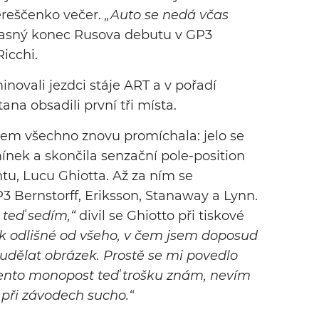
ereščenko večer.
„Auto se nedá včas
asný konec Rusova debutu v GP3
icchi.
novali jezdci stáje ART a v pořadí
ana obsadili první tři místa.
všem všechno znovu promíchala: jelo se
ínek a skončila senzační pole-position
tu, Lucu Ghiotta. Až za ním se
P3 Bernstorff, Eriksson, Stanaway a Lynn.
 teď sedím,“
divil se Ghiotto při tiskové
ik odlišné od všeho, v čem jsem doposud
 udělat obrázek. Prostě se mi povedlo
ento monopost teď trošku znám, nevím
 při závodech sucho.“