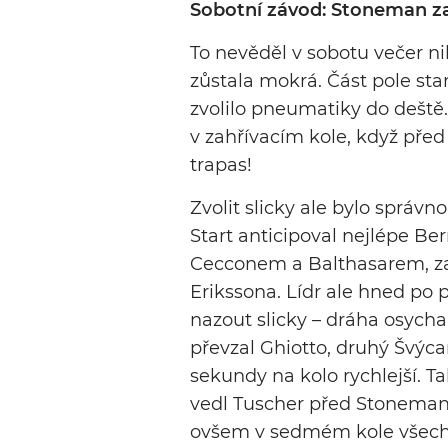
Sobotní závod: Stoneman z
To nevěděl v sobotu večer ni
zůstala mokrá. Část pole star
zvolilo pneumatiky do deště. 
v zahřívacím kole, když před 
trapas!
Zvolit slicky ale bylo správn
Start anticipoval nejlépe Ber
Cecconem a Balthasarem, za
Erikssona. Lídr ale hned po 
nazout slicky – dráha osychal
převzal Ghiotto, druhý Švýca
sekundy na kolo rychlejší. Ta
vedl Tuscher před Stoneman
ovšem v sedmém kole všechno 