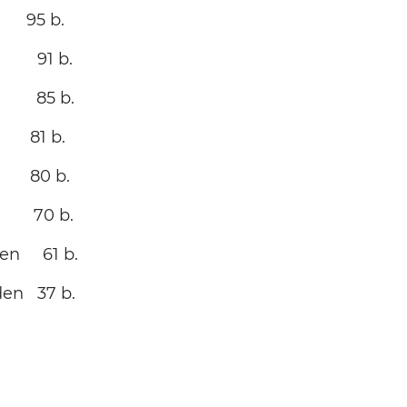
s 95 b.
in 91 b.
en 85 b.
T 81 b.
RT 80 b.
r 70 b.
den 61 b.
rden 37 b.