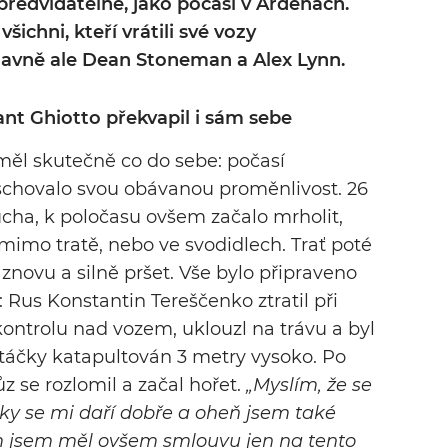
předvídatelné, jako počasí v Ardenách.
všichni, kteří vrátili své vozy
avně ale Dean Stoneman a Alex Lynn.
ant Ghiotto překvapil i sám sebe
měl skutečně co do sebe: počasí
 schovalo svou obávanou proměnlivost. 26
sucha, k poločasu ovšem začalo mrholit,
 mimo tratě, nebo ve svodidlech. Trať poté
 znovu a silně pršet. Vše bylo připraveno
 Rus Konstantin Tereščenko ztratil při
ontrolu nad vozem, uklouzl na trávu a byl
atáčky katapultován 3 metry vysoko. Po
z se rozlomil a začal hořet.
„Myslím, že se
cky se mi daří dobře a oheň jsem také
em jsem měl ovšem smlouvu jen na tento