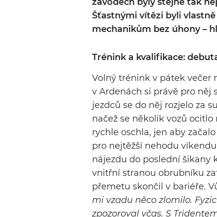
závodech byly stejně tak ne
Šťastnými vítězi byli vlastně 
mechanikům bez úhony – hl
Trénink a kvalifikace: debut
Volný trénink v pátek večer 
v Ardenách si právě pro něj
jezdců se do něj rozjelo za 
načež se několik vozů ocitlo
rychle oschla, jen aby začalo
pro nejtěžší nehodu víkendu:
nájezdu do poslední šikany k
vnitřní stranou obrubníku z
přemetu skončil v bariéře. Vů
mi vzadu něco zlomilo. Fyzi
zpozoroval včas. S Trident