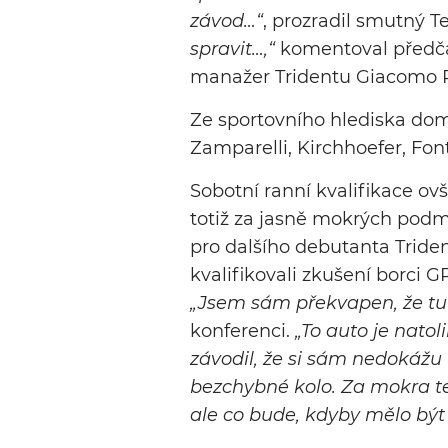
závod…“
, prozradil smutný T
spravit…,“
komentoval předč
manažer Tridentu Giacomo R
Ze sportovního hlediska domi
Zamparelli, Kirchhoefer, Font
Sobotní ranní kvalifikace o
totiž za jasně mokrých podm
pro dalšího debutanta Triden
kvalifikovali zkušení borci G
„Jsem sám překvapen, že tu
konferenci.
„To auto je natol
závodil, že si sám nedokážu
bezchybné kolo. Za mokra t
ale co bude, kdyby mělo být