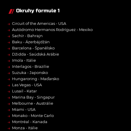
Okruhy formule 1
→
Circuit of the Americas - USA
→
Autódromo Hermanos Rodríguez - Mexiko
→
Sachír - Bahrajn
→
Baku - Ázerbájdžán
→
Barcelona - Španělsko
→
Džidda - Saúdská Arábie
→
Imola - Itálie
→
Interlagos - Brazílie
→
Suzuka - Japonsko
→
Hungaroring - Maďarsko
→
Las Vegas - USA
→
Lusail - Katar
→
Marina Bay - Singapur
→
Melbourne - Austrálie
→
Miami - USA
→
Monako - Monte Carlo
→
Montréal - Kanada
→
Monza - Itálie