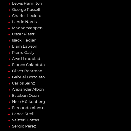
→
Lewis Hamilton
→
George Russell
→
Charles Leclerc
→
Lando Norris
→
Max Verstappen
→
Oscar Piastri
→
Isack Hadjar
→
Liam Lawson
→
Pierre Gasly
→
Arvid Lindblad
→
Franco Colapinto
→
Oliver Bearman
→
Gabriel Bortoleto
→
Carlos Sainz
→
Alexander Albon
→
Esteban Ocon
→
Nico Hülkenberg
→
Fernando Alonso
→
Lance Stroll
→
Valtteri Bottas
→
Sergio Pérez