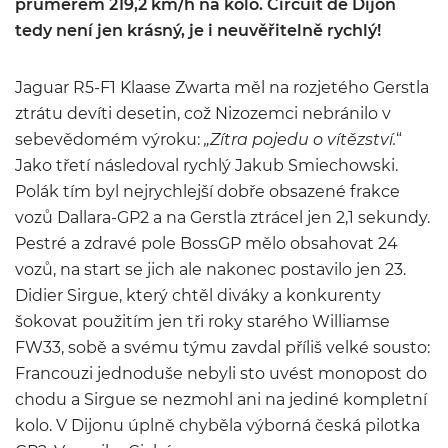
průměrem 219,2 km/h na kolo. Circuit de Dijon
tedy není jen krásný, je i neuvěřitelně rychlý!
Jaguar R5-F1 Klaase Zwarta měl na rozjetého Gerstla
ztrátu devíti desetin, což Nizozemci nebránilo v
sebevědomém výroku:
„Zítra pojedu o vítězství.
“
Jako třetí následoval rychlý Jakub Smiechowski.
Polák tím byl nejrychlejší dobře obsazené frakce
vozů Dallara-GP2 a na Gerstla ztrácel jen 2,1 sekundy.
Pestré a zdravé pole BossGP mělo obsahovat 24
vozů, na start se jich ale nakonec postavilo jen 23.
Didier Sirgue, který chtěl diváky a konkurenty
šokovat použitím jen tři roky starého Williamse
FW33, sobě a svému týmu zavdal příliš velké sousto:
Francouzi jednoduše nebyli sto uvést monopost do
chodu a Sirgue se nezmohl ani na jediné kompletní
kolo. V Dijonu úplně chyběla výborná česká pilotka