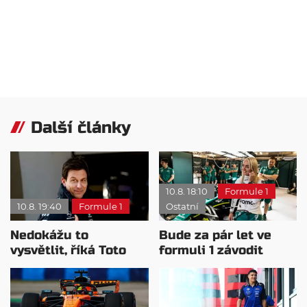
Další články
10.8. 18:10
Formule 1
10.8. 19:40
Formule 1
Ostatní
Nedokážu to
Bude za pár let ve
vysvětlit, říká Toto
formuli 1 závodit
Wolff o Antonelliho
žena?
výkonu