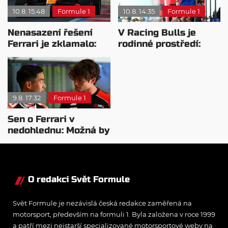
10.8. 15:48
Formule 1
10.8. 14:35
Formule 1
Nenasazení řešení
V Racing Bulls je
Ferrari je zklamalo:
rodinné prostředí:
Poslední test byl
Hadjar popisuje
pozitivní
kulturní šok
9.8. 17:32
Formule 1
Sen o Ferrari v
nedohlednu: Možná by
potřeboval plán B
O redakci Svět Formule
Svět Formule je nezávislá česká redakce zaměřená na
motorsport, především na formuli 1. Byla založena v roce 1999
a patří mezi nejstarší specializované motorsportové weby na