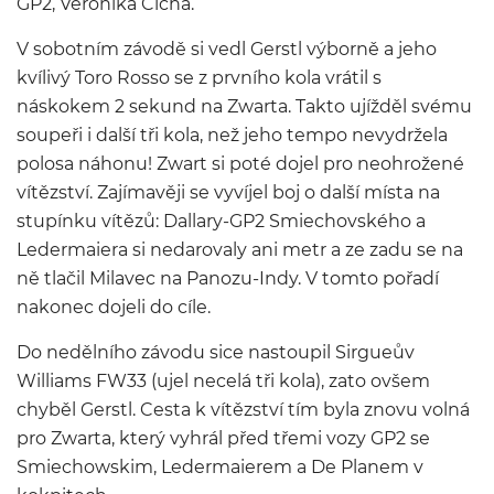
GP2, Veronika Cichá.
V sobotním závodě si vedl Gerstl výborně a jeho
kvílivý Toro Rosso se z prvního kola vrátil s
náskokem 2 sekund na Zwarta. Takto ujížděl svému
soupeři i další tři kola, než jeho tempo nevydržela
polosa náhonu! Zwart si poté dojel pro neohrožené
vítězství. Zajímavěji se vyvíjel boj o další místa na
stupínku vítězů: Dallary-GP2 Smiechovského a
Ledermaiera si nedarovaly ani metr a ze zadu se na
ně tlačil Milavec na Panozu-Indy. V tomto pořadí
nakonec dojeli do cíle.
Do nedělního závodu sice nastoupil Sirgueův
Williams FW33 (ujel necelá tři kola), zato ovšem
chyběl Gerstl. Cesta k vítězství tím byla znovu volná
pro Zwarta, který vyhrál před třemi vozy GP2 se
Smiechowskim, Ledermaierem a De Planem v