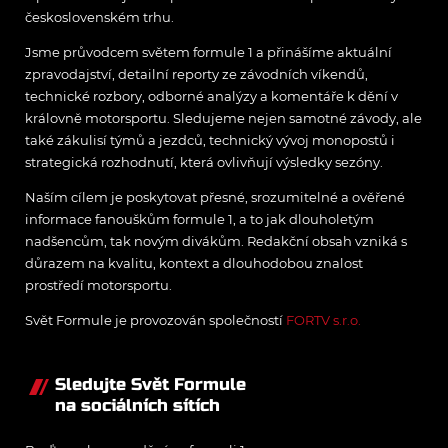
československém trhu.
Jsme průvodcem světem formule 1 a přinášíme aktuální
zpravodajství, detailní reporty ze závodních víkendů,
technické rozbory, odborné analýzy a komentáře k dění v
královně motorsportu. Sledujeme nejen samotné závody, ale
také zákulisí týmů a jezdců, technický vývoj monopostů i
strategická rozhodnutí, která ovlivňují výsledky sezóny.
Naším cílem je poskytovat přesné, srozumitelné a ověřené
informace fanouškům formule 1, a to jak dlouholetým
nadšencům, tak novým divákům. Redakční obsah vzniká s
důrazem na kvalitu, kontext a dlouhodobou znalost
prostředí motorsportu.
Svět Formule je provozován společností
FORTV s.r.o.
Sledujte Svět Formule
na sociálních sítích