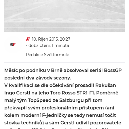
10. Říjen 2015, 20:27
- doba čtení: 1 minuta
Redakce Světformule
Měsíc po podniku v Brně absolvoval seriál BossGP
poslední dva závody sezony.
V kvalifikaci se dle očekávání prosadil Rakušan
Ingo Gerstl na jeho Toro Rosso STR1-F1. Poměrně
malý tým TopSpeed ze Salzburgu při tom
překvapil svým profesionálním přístupem (ani
kolem moderní F-jedničky se tedy nemusí točit
stovka techniků) a sám Gerstl udivil pozorovatele