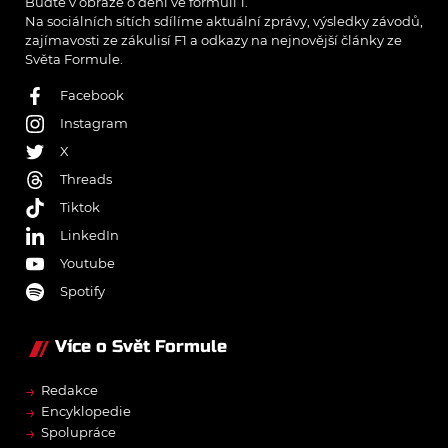
Buďte v obraze o dění ve formuli 1.
Na sociálních sítích sdílíme aktuální zprávy, výsledky závodů,
zajímavosti ze zákulisí F1 a odkazy na nejnovější články ze
Světa Formule.
Facebook
Instagram
X
Threads
Tiktok
LinkedIn
Youtube
Spotify
Více o Svět Formule
→
Redakce
→
Encyklopedie
→
Spolupráce