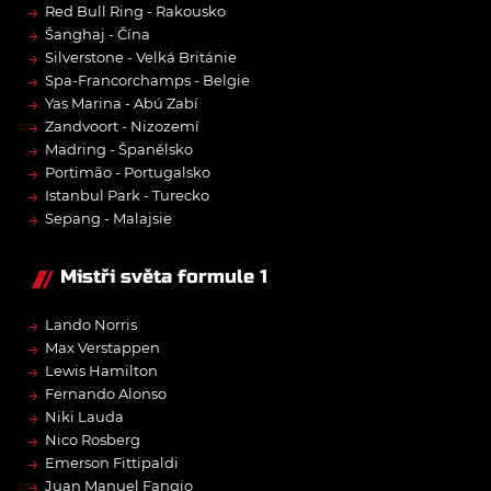
→
Red Bull Ring - Rakousko
→
Šanghaj - Čína
→
Silverstone - Velká Británie
→
Spa-Francorchamps - Belgie
→
Yas Marina - Abú Zabí
→
Zandvoort - Nizozemí
→
Madring - Španělsko
→
Portimão - Portugalsko
→
Istanbul Park - Turecko
→
Sepang - Malajsie
Mistři světa formule 1
→
Lando Norris
→
Max Verstappen
→
Lewis Hamilton
→
Fernando Alonso
→
Niki Lauda
→
Nico Rosberg
→
Emerson Fittipaldi
→
Juan Manuel Fangio