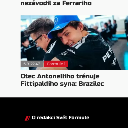
nezávodil za Ferrariho
6.8. 22:47
Formule 1
Otec Antonelliho trénuje
Fittipaldiho syna: Brazilec
vychvaluje lídra
O redakci Svět Formule