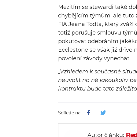
Mezitím se stewardi také d
chybějícím týmům, ale tuto z
FIA Jeana Todta, který zváží
totiž porušuje smlouvu týmů
pokutovat odebráním jakéko
Ecclestone se však již dříve 
povolení závody vynechat.
„Vzhledem k současné situac
neuvalit na ně jakoukoliv pe
kontraktu bude tato záležito
Sdílejte na:
Red
Autor článku: