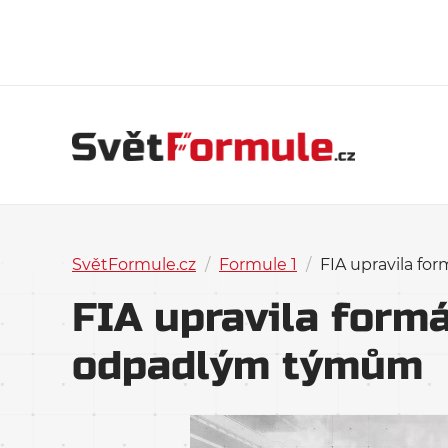
SvětFormule.cz
/
Formule 1
/
FIA upravila fo
FIA upravila formá
odpadlým týmům