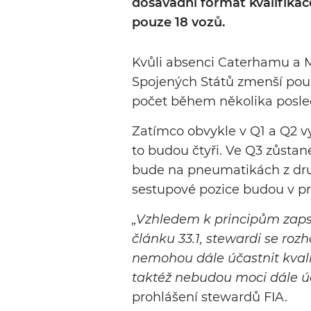
dosavadní formát kvalifika
pouze 18 vozů.
Kvůli absenci Caterhamu a M
Spojených Států zmenší pou
počet během několika posle
Zatímco obvykle v Q1 a Q2 vy
to budou čtyři. Ve Q3 zůstane
bude na pneumatikách z druh
sestupové pozice budou v prvn
„Vzhledem k principům zaps
článku 33.1, stewardi se rozh
nemohou dále účastnit kvalif
taktéž nebudou moci dále úča
prohlášení stewardů FIA.