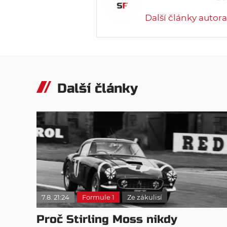
Další články autora
Další články
7.8. 21:24
Formule 1
Ze zákulisí
Proč Stirling Moss nikdy