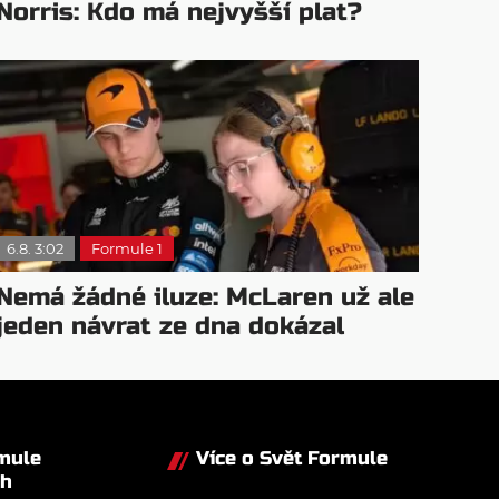
Norris: Kdo má nejvyšší plat?
6.8. 3:02
Formule 1
Nemá žádné iluze: McLaren už ale
jeden návrat ze dna dokázal
rmule
Více o Svět Formule
ch