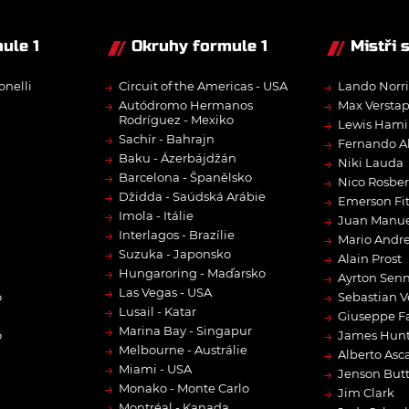
ule 1
Okruhy formule 1
Mistři 
→
→
onelli
Circuit of the Americas - USA
Lando Norri
→
→
Autódromo Hermanos
Max Versta
Rodríguez - Mexiko
→
Lewis Hami
→
Sachír - Bahrajn
→
Fernando A
→
Baku - Ázerbájdžán
→
Niki Lauda
→
Barcelona - Španělsko
→
Nico Rosbe
→
Džidda - Saúdská Arábie
→
Emerson Fit
→
Imola - Itálie
→
Juan Manue
→
Interlagos - Brazílie
→
Mario Andre
→
Suzuka - Japonsko
→
Alain Prost
→
Hungaroring - Maďarsko
→
Ayrton Sen
→
Las Vegas - USA
→
o
Sebastian V
→
Lusail - Katar
→
Giuseppe F
→
Marina Bay - Singapur
→
o
James Hun
→
Melbourne - Austrálie
→
Alberto Asca
→
Miami - USA
→
Jenson But
→
Monako - Monte Carlo
→
Jim Clark
→
Montréal - Kanada