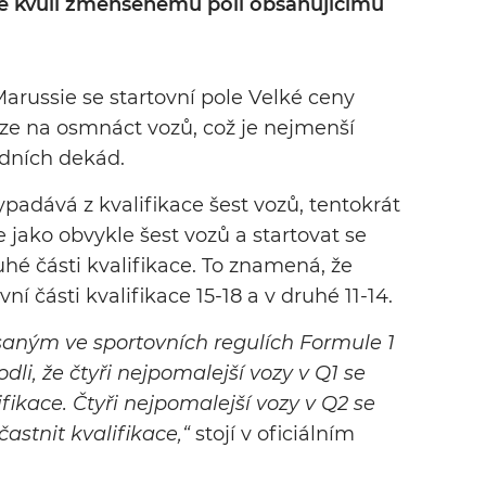
ce kvůli zmenšenému poli obsahujícímu
arussie se startovní pole Velké ceny
ze na osmnáct vozů, což je nejmenší
dních dekád.
padává z kvalifikace šest vozů, tentokrát
 jako obvykle šest vozů a startovat se
é části kvalifikace. To znamená, že
í části kvalifikace 15-18 a v druhé 11-14.
aným ve sportovních regulích Formule 1
odli, že čtyři nejpomalejší vozy v Q1 se
ikace. Čtyři nejpomalejší vozy v Q2 se
stnit kvalifikace,“
stojí v oficiálním