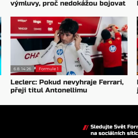
výmluvy, proč nedokážou bojovat
o titul
6.8. 14:26
Formule 1
Leclerc: Pokud nevyhraje Ferrari,
přeji titul Antonellimu
Sledujte Svět Fo
na sociálních sítí