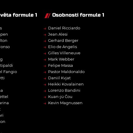
světa formule 1
Osobnosti formule 1
→
s
Daniel Ricciardo
→
ppen
Jean Alesi
→
lton
Gerhard Berger
→
lonso
Elio de Angelis
→
Gilles Villeneuve
→
rg
Mark Webber
→
tipaldi
Felipe Massa
→
l Fangio
Pastor Maldonaldo
→
tti
Daniil Kvjat
→
Heikki Kovalainen
→
na
Lorenzo Bandini
→
ettel
Kuan-jü Čou
→
arina
Kevin Magnussen
t
ri
ton