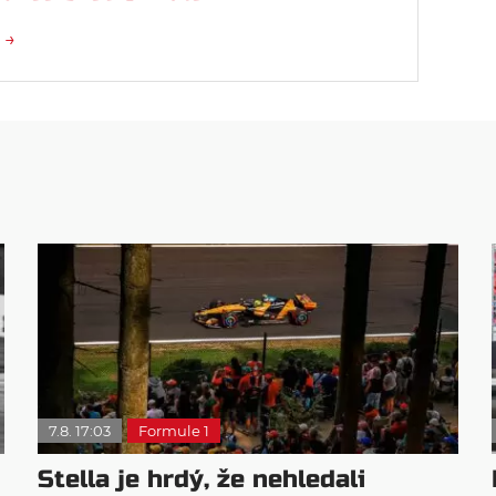
 →
7.8. 17:03
Formule 1
Stella je hrdý, že nehledali