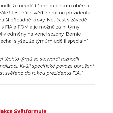
ohodli, že neudělí žádnou pokutu oběma
áležitost dále svěří do rukou prezidenta
 další případné kroky. Neúčast v závodě
 s FIA a FOM a je možné za ni týmy
liv odměny na konci sezony. Bernie
nechal slyšet, že týmům udělil speciální
i těchto týmů se stewardi rozhodli
nalizaci. Kvůli specifické povaze porušení
st svěřena do rukou prezidenta FIA.“
akce Světformule