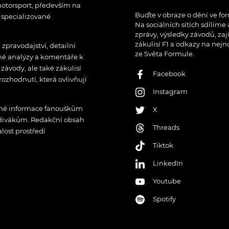
otorsport, především na
Buďte v obraze o dění ve for
í specializované
Na sociálních sítích sdílíme
zprávy, výsledky závodů, zaj
zákulisí F1 a odkazy na nejn
pravodajství, detailní
ze Světa Formule.
rné analýzy a komentáře k
ávody, ale také zákulisí
Facebook
rozhodnutí, která ovlivňují
Instagram
řené informace fanouškům
X
 divákům. Redakční obsah
Threads
lost prostředí
Tiktok
LinkedIn
Youtube
Spotify