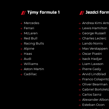
Týmy formule 1
Jezdci form
→
→
Mercedes
Andrea Kimi Ant
→
→
Ferrari
Lewis Hamilton
→
→
McLaren
George Russell
→
→
Red Bull
Charles Leclerc
→
→
Racing Bulls
Lando Norris
→
→
Alpine
Max Verstappen
→
→
Haas
Oscar Piastri
→
→
Audi
Isack Hadjar
→
→
Williams
Liam Lawson
→
→
Aston Martin
Pierre Gasly
→
→
Cadillac
Arvid Lindblad
→
Franco Colapint
→
Oliver Bearman
→
Gabriel Bortolet
→
Carlos Sainz
→
Alexander Albon
→
Esteban Ocon