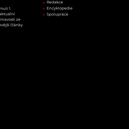
→
Redakce
→
Encyklopedie
muli 1.
→
 aktuální
Spolupráce
ímavosti ze
ovější články