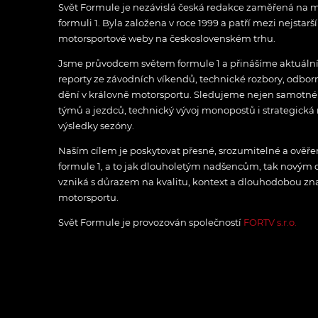
Svět Formule je nezávislá česká redakce zaměřená na m
formuli 1. Byla založena v roce 1999 a patří mezi nejstarš
motorsportové weby na československém trhu.
Jsme průvodcem světem formule 1 a přinášíme aktuální z
reporty ze závodních víkendů, technické rozbory, odbo
dění v královně motorsportu. Sledujeme nejen samotné z
týmů a jezdců, technický vývoj monopostů i strategická 
výsledky sezóny.
Naším cílem je poskytovat přesné, srozumitelné a ově
formule 1, a to jak dlouholetým nadšencům, tak novým
vzniká s důrazem na kvalitu, kontext a dlouhodobou zna
motorsportu.
Svět Formule je provozován společností
FORTV s.r.o.