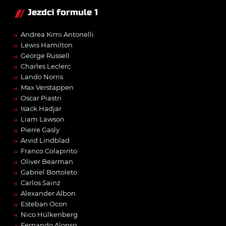
Jezdci formule 1
→
Andrea Kimi Antonelli
→
Lewis Hamilton
→
George Russell
→
Charles Leclerc
→
Lando Norris
→
Max Verstappen
→
Oscar Piastri
→
Isack Hadjar
→
Liam Lawson
→
Pierre Gasly
→
Arvid Lindblad
→
Franco Colapinto
→
Oliver Bearman
→
Gabriel Bortoleto
→
Carlos Sainz
→
Alexander Albon
→
Esteban Ocon
→
Nico Hülkenberg
→
Fernando Alonso