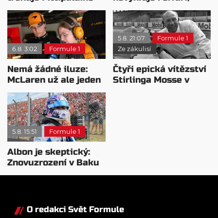
syna: Brazilec
přeji titul
vychvaluje lídra
Antonellimu
5.8. 21:07
Formule 1
6.8. 3:02
Formule 1
Ze zákulisí
Nemá žádné iluze:
Čtyři epická vítězství
McLaren už ale jeden
Stirlinga Mosse v
návrat ze dna dokázal
motorsportu
5.8. 15:51
Formule 1
Albon je skeptický:
Znovuzrození v Baku
nepovažuje za reálne
O redakci Svět Formule