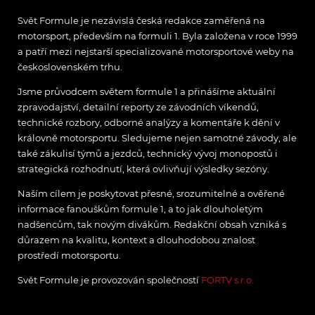
Svět Formule je nezávislá česká redakce zaměřená na
motorsport, především na formuli 1. Byla založena v roce 1999
a patří mezi nejstarší specializované motorsportové weby na
československém trhu.
Jsme průvodcem světem formule 1 a přinášíme aktuální
zpravodajství, detailní reporty ze závodních víkendů,
technické rozbory, odborné analýzy a komentáře k dění v
královně motorsportu. Sledujeme nejen samotné závody, ale
také zákulisí týmů a jezdců, technický vývoj monopostů i
strategická rozhodnutí, která ovlivňují výsledky sezóny.
Naším cílem je poskytovat přesné, srozumitelné a ověřené
informace fanouškům formule 1, a to jak dlouholetým
nadšencům, tak novým divákům. Redakční obsah vzniká s
důrazem na kvalitu, kontext a dlouhodobou znalost
prostředí motorsportu.
Svět Formule je provozován společností
FORTV s.r.o.