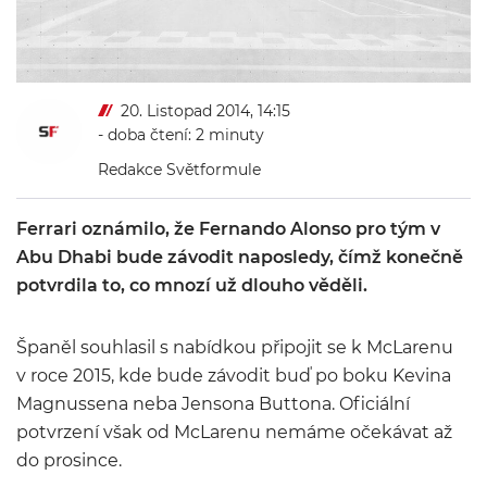
20. Listopad 2014, 14:15
- doba čtení: 2 minuty
Redakce Světformule
Ferrari oznámilo, že Fernando Alonso pro tým v
Abu Dhabi bude závodit naposledy, čímž konečně
potvrdila to, co mnozí už dlouho věděli.
Španěl souhlasil s nabídkou připojit se k McLarenu
v roce 2015, kde bude závodit buď po boku Kevina
Magnussena neba Jensona Buttona. Oficiální
potvrzení však od McLarenu nemáme očekávat až
do prosince.