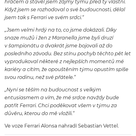
hráčem a stavěl jsem zájmy týmu před ty vlastní.
Když jsem se rozhodoval o své budoucnosti, dělal
jsem tak s Ferrari ve svém srdci.“
„Jsem velmi hrdý na to, co jsme dokázali. Díky
snaze mužů i žen z Maranella jsme byli druzí
v šampionátu a dvakrát jsme bojovali až do
posledního závodu. Bez stínu pochyb těchto pět let
vyprodukoval některé z nejlepších momentů mé
kariéry a cítím, že opouštěním týmu opustím spíše
svou rodinu, než své přátele.“
„Nyní se těším na budoucnost s velkým
entusiasmem a vím, že mé srdce navždy bude
patřit Ferrari. Chci poděkovat všem v týmu za
důvěru, kterou do mě vložili.“
Ve voze Ferrari Alonsa nahradí Sebastian Vettel.