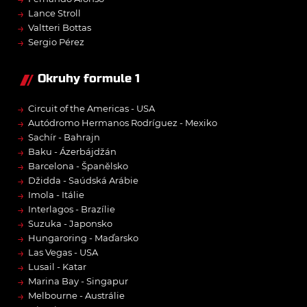
→
Lance Stroll
→
Valtteri Bottas
→
Sergio Pérez
Okruhy formule 1
→
Circuit of the Americas - USA
→
Autódromo Hermanos Rodríguez - Mexiko
→
Sachír - Bahrajn
→
Baku - Ázerbájdžán
→
Barcelona - Španělsko
→
Džidda - Saúdská Arábie
→
Imola - Itálie
→
Interlagos - Brazílie
→
Suzuka - Japonsko
→
Hungaroring - Maďarsko
→
Las Vegas - USA
→
Lusail - Katar
→
Marina Bay - Singapur
→
Melbourne - Austrálie