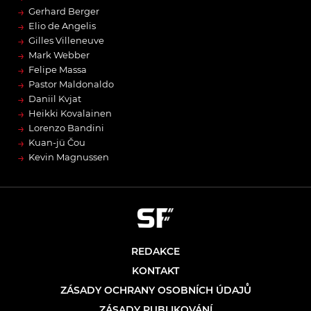
→
Gerhard Berger
→
Elio de Angelis
→
Gilles Villeneuve
→
Mark Webber
→
Felipe Massa
→
Pastor Maldonaldo
→
Daniil Kvjat
→
Heikki Kovalainen
→
Lorenzo Bandini
→
Kuan-jü Čou
→
Kevin Magnussen
REDAKCE
KONTAKT
ZÁSADY OCHRANY OSOBNÍCH ÚDAJŮ
ZÁSADY PUBLIKOVÁNÍ