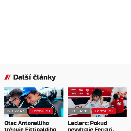
Další články
6.8. 22:47
Formule 1
6.8. 14:26
Formule 1
Otec Antonelliho
Leclerc: Pokud
trénuje Fittipaldiho
nevyhraje Ferrari,