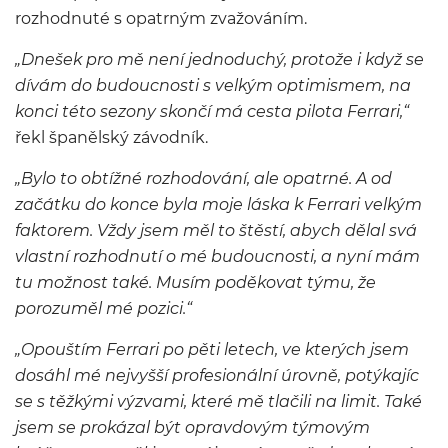
rozhodnuté s opatrným zvažováním.
„Dnešek pro mě není jednoduchý, protože i když se
dívám do budoucnosti s velkým optimismem, na
konci této sezony skončí má cesta pilota Ferrari,“
řekl španělský závodník.
„Bylo to obtížné rozhodování, ale opatrné. A od
začátku do konce byla moje láska k Ferrari velkým
faktorem. Vždy jsem měl to štěstí, abych dělal svá
vlastní rozhodnutí o mé budoucnosti, a nyní mám
tu možnost také. Musím poděkovat týmu, že
porozuměl mé pozici.“
„Opouštím Ferrari po pěti letech, ve kterých jsem
dosáhl mé nejvyšší profesionální úrovně, potýkajíc
se s těžkými výzvami, které mě tlačili na limit. Také
jsem se prokázal být opravdovým týmovým