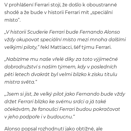
V prohlášení Ferrari stojí, že došlo k oboustranné
shodě a že bude v historii Ferrari mít „speciální
místo“.
„V historii Scuderie Ferrari bude Fernando Alonso
vždy okupovat speciální místo mezi mnoha dalšími
velkými piloty,“
řekl Mattiacci, šéf týmu Ferrari.
„Nabízíme mu naše vřelé díky za toto výjimečné
dobrodružství s naším týmem, kdy v posledních
pěti letech dvakrát byl velmi blízko k zisku titulu
mistra světa.“
„Jsem si jist, že velký pilot jako Fernando bude vždy
držet Ferrari blízko ke svému srdci a já také
očekávám, že fanoušci Ferrari budou pokračovat
v jeho podpoře i v budoucnu.“
Alonso popsal rozhodnutí jako obtížné, ale