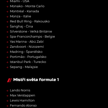
→
Miami - USA
→
Monako - Monte Carlo
→
Montréal - Kanada
→
Monza - Itálie
→
Red Bull Ring - Rakousko
→
Šanghaj - Čína
→
Silverstone - Velká Británie
→
Spa-Francorchamps - Belgie
→
Yas Marina - Abú Zabí
→
Zandvoort - Nizozemí
→
Madring - Španělsko
→
Portimão - Portugalsko
→
Istanbul Park - Turecko
→
Sepang - Malajsie
Mistři světa formule 1
→
Lando Norris
→
Max Verstappen
→
Lewis Hamilton
→
Fernando Alonso