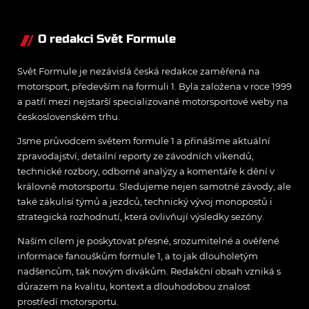
mentalitu
O redakci Svět Formule
Svět Formule je nezávislá česká redakce zaměřená na
motorsport, především na formuli 1. Byla založena v roce 1999
a patří mezi nejstarší specializované motorsportové weby na
československém trhu.
Jsme průvodcem světem formule 1 a přinášíme aktuální
zpravodajství, detailní reporty ze závodních víkendů,
technické rozbory, odborné analýzy a komentáře k dění v
královně motorsportu. Sledujeme nejen samotné závody, ale
také zákulisí týmů a jezdců, technický vývoj monopostů i
strategická rozhodnutí, která ovlivňují výsledky sezóny.
Naším cílem je poskytovat přesné, srozumitelné a ověřené
informace fanouškům formule 1, a to jak dlouholetým
nadšencům, tak novým divákům. Redakční obsah vzniká s
důrazem na kvalitu, kontext a dlouhodobou znalost
prostředí motorsportu.