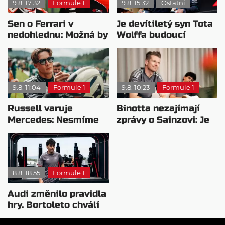
9.8. 17:32
Formule 1
9.8. 15:32
Ostatní
Sen o Ferrari v
Je devítiletý syn Tota
nedohlednu: Možná by
Wolffa budoucí
potřeboval plán B
hvězdou F1?
9.8. 11:04
Formule 1
9.8. 10:23
Formule 1
Russell varuje
Binotta nezajímají
Mercedes: Nesmíme
zprávy o Sainzovi: Je
usnout na vavřínech
to důkaz, že Audi
roste
8.8. 18:55
Formule 1
Audi změnilo pravidla
hry. Bortoleto chválí
nový tým i jeho