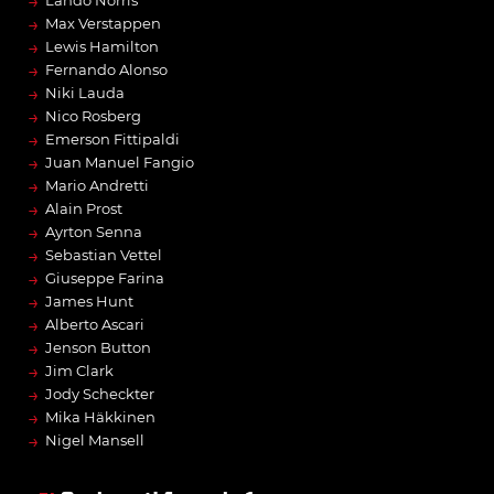
→
Lando Norris
→
Max Verstappen
→
Lewis Hamilton
→
Fernando Alonso
→
Niki Lauda
→
Nico Rosberg
→
Emerson Fittipaldi
→
Juan Manuel Fangio
→
Mario Andretti
→
Alain Prost
→
Ayrton Senna
→
Sebastian Vettel
→
Giuseppe Farina
→
James Hunt
→
Alberto Ascari
→
Jenson Button
→
Jim Clark
→
Jody Scheckter
→
Mika Häkkinen
→
Nigel Mansell