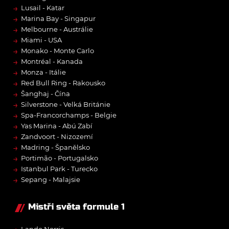
→
Lusail - Katar
→
Marina Bay - Singapur
→
Melbourne - Austrálie
→
Miami - USA
→
Monako - Monte Carlo
→
Montréal - Kanada
→
Monza - Itálie
→
Red Bull Ring - Rakousko
→
Šanghaj - Čína
→
Silverstone - Velká Británie
→
Spa-Francorchamps - Belgie
→
Yas Marina - Abú Zabí
→
Zandvoort - Nizozemí
→
Madring - Španělsko
→
Portimão - Portugalsko
→
Istanbul Park - Turecko
→
Sepang - Malajsie
Mistři světa formule 1