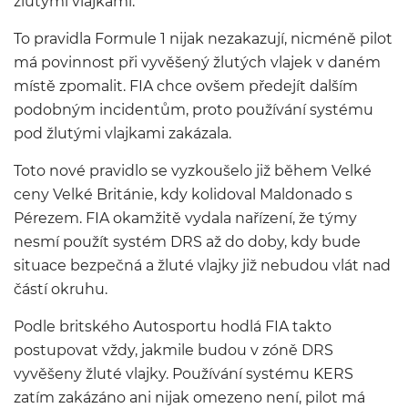
žlutými vlajkami.
To pravidla Formule 1 nijak nezakazují, nicméně pilot
má povinnost při vyvěšený žlutých vlajek v daném
místě zpomalit. FIA chce ovšem předejít dalším
podobným incidentům, proto používání systému
pod žlutými vlajkami zakázala.
Toto nové pravidlo se vyzkoušelo již během Velké
ceny Velké Británie, kdy kolidoval Maldonado s
Pérezem. FIA okamžitě vydala nařízení, že týmy
nesmí použít systém DRS až do doby, kdy bude
situace bezpečná a žluté vlajky již nebudou vlát nad
částí okruhu.
Podle britského Autosportu hodlá FIA takto
postupovat vždy, jakmile budou v zóně DRS
vyvěšeny žluté vlajky. Používání systému KERS
zatím zakázáno ani nijak omezeno není, pilot má