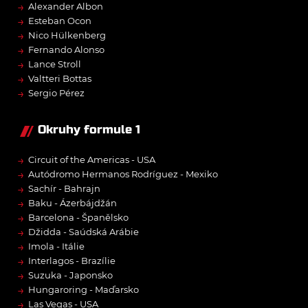
→
Alexander Albon
→
Esteban Ocon
→
Nico Hülkenberg
→
Fernando Alonso
→
Lance Stroll
→
Valtteri Bottas
→
Sergio Pérez
Okruhy formule 1
→
Circuit of the Americas - USA
→
Autódromo Hermanos Rodríguez - Mexiko
→
Sachír - Bahrajn
→
Baku - Ázerbájdžán
→
Barcelona - Španělsko
→
Džidda - Saúdská Arábie
→
Imola - Itálie
→
Interlagos - Brazílie
→
Suzuka - Japonsko
→
Hungaroring - Maďarsko
→
Las Vegas - USA