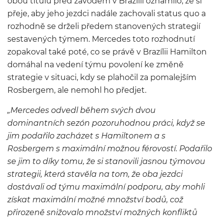
obou titulů před závodem v Brazílii oznámilo, že si
přeje, aby jeho jezdci nadále zachovali status quo a
rozhodně se drželi předem stanovených strategií
sestavených týmem. Mercedes toto rozhodnutí
zopakoval také poté, co se právě v Brazílii Hamilton
domáhal na vedení týmu povolení ke změně
strategie v situaci, kdy se plahočil za pomalejším
Rosbergem, ale nemohl ho předjet.
„Mercedes odvedl během svých dvou
dominantních sezón pozoruhodnou práci, když se
jim podařilo zacházet s Hamiltonem a s
Rosbergem s maximální možnou férovostí. Podařilo
se jim to díky tomu, že si stanovili jasnou týmovou
strategii, která stavěla na tom, že oba jezdci
dostávali od týmu maximální podporu, aby mohli
získat maximální možné množství bodů, což
přirozeně snižovalo množství možných konfliktů