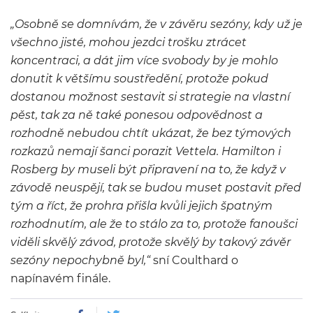
„Osobně se domnívám, že v závěru sezóny, kdy už je
všechno jisté, mohou jezdci trošku ztrácet
koncentraci, a dát jim více svobody by je mohlo
donutit k většímu soustředění, protože pokud
dostanou možnost sestavit si strategie na vlastní
pěst, tak za ně také ponesou odpovědnost a
rozhodně nebudou chtít ukázat, že bez týmových
rozkazů nemají šanci porazit Vettela. Hamilton i
Rosberg by museli být připravení na to, že když v
závodě neuspějí, tak se budou muset postavit před
tým a říct, že prohra přišla kvůli jejich špatným
rozhodnutím, ale že to stálo za to, protože fanoušci
viděli skvělý závod, protože skvělý by takový závěr
sezóny nepochybně byl,“
sní Coulthard o
napínavém finále.