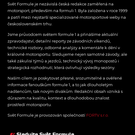
Svět Formule je nezávislá česká redakce zaměřená na
motorsport, především na formuli 1. Byla založena v roce 1999
a patří mezi nejstarší specializované motorsportové weby na
československém trhu.
Jsme průvodcem světem formule 1 a přinášíme aktuální
zpravodajství, detailní reporty ze závodních víkendů,
technické rozbory, odborné analýzy a komentáře k dění v
královně motorsportu. Sledujeme nejen samotné závody, ale
také zákulisí týmů a jezdců, technický vývoj monopostů i
strategická rozhodnutí, která ovlivňují výsledky sezóny.
Naším cílem je poskytovat přesné, srozumitelné a ověřené
informace fanouškům formule 1, a to jak dlouholetým
nadšencům, tak novým divákům. Redakční obsah vzniká s
důrazem na kvalitu, kontext a dlouhodobou znalost
prostředí motorsportu.
Svět Formule je provozován společností
FORTV s.r.o.
Sledujte Svět Formule