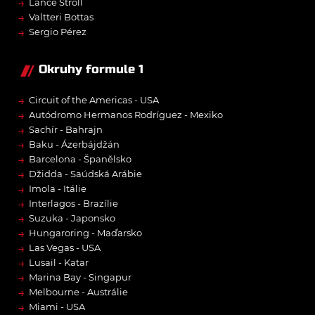
→
Lance Stroll
→
Valtteri Bottas
→
Sergio Pérez
Okruhy formule 1
→
Circuit of the Americas - USA
→
Autódromo Hermanos Rodríguez - Mexiko
→
Sachír - Bahrajn
→
Baku - Ázerbájdžán
→
Barcelona - Španělsko
→
Džidda - Saúdská Arábie
→
Imola - Itálie
→
Interlagos - Brazílie
→
Suzuka - Japonsko
→
Hungaroring - Maďarsko
→
Las Vegas - USA
→
Lusail - Katar
→
Marina Bay - Singapur
→
Melbourne - Austrálie
→
Miami - USA