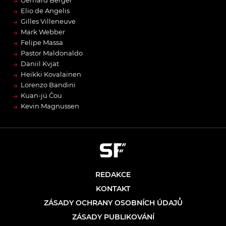
→
Gerhard Berger
→
Elio de Angelis
→
Gilles Villeneuve
→
Mark Webber
→
Felipe Massa
→
Pastor Maldonaldo
→
Daniil Kvjat
→
Heikki Kovalainen
→
Lorenzo Bandini
→
Kuan-jü Čou
→
Kevin Magnussen
REDAKCE
KONTAKT
ZÁSADY OCHRANY OSOBNÍCH ÚDAJŮ
ZÁSADY PUBLIKOVÁNÍ