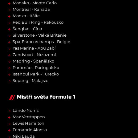
→
Monako - Monte Carlo
→
Montréal - Kanada
→
Monza - Itálie
→
Red Bull Ring - Rakousko
→
Šanghaj - Čína
→
Silverstone - Velká Británie
→
Spa-Francorchamps - Belgie
→
Yas Marina - Abú Zabí
→
Zandvoort - Nizozemí
→
Madring - Španělsko
→
Portimão - Portugalsko
→
Istanbul Park - Turecko
→
Sepang - Malajsie
Mistři světa formule 1
→
Lando Norris
→
Max Verstappen
→
Lewis Hamilton
→
Fernando Alonso
→
Niki Lauda