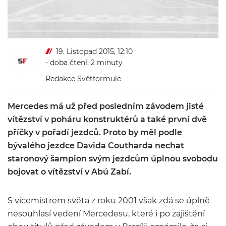
19. Listopad 2015, 12:10
- doba čtení: 2 minuty
Redakce Světformule
Mercedes má už před posledním závodem jisté
vítězství v poháru konstruktérů a také první dvě
příčky v pořadí jezdců. Proto by měl podle
bývalého jezdce Davida Coutharda nechat
staronový šampion svým jezdcům úplnou svobodu
bojovat o vítězství v Abú Zabí.
S vícemistrem světa z roku 2001 však zdá se úplně
nesouhlasí vedení Mercedesu, které i po zajištění