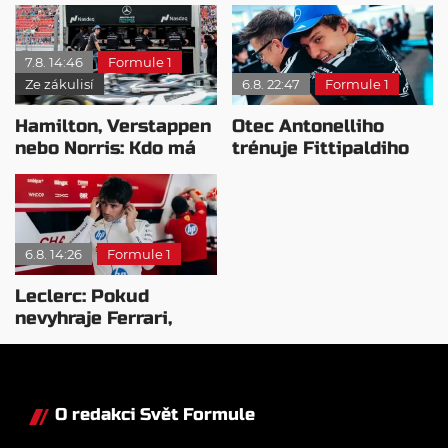
Ferrariho
proč nedokážou
bojovat o titul
7.8. 14:46
Formule 1
Ze zákulisí
6.8. 22:47
Formule 1
Hamilton, Verstappen
Otec Antonelliho
nebo Norris: Kdo má
trénuje Fittipaldiho
nejvyšší plat?
syna: Brazilec
vychvaluje lídra
6.8. 14:26
Formule 1
Leclerc: Pokud
nevyhraje Ferrari,
přeji titul
Antonellimu
O redakci Svět Formule