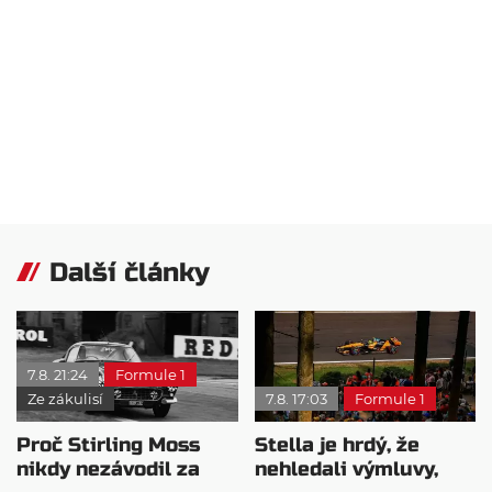
Další články
7.8. 21:24
Formule 1
Ze zákulisí
7.8. 17:03
Formule 1
Proč Stirling Moss
Stella je hrdý, že
nikdy nezávodil za
nehledali výmluvy,