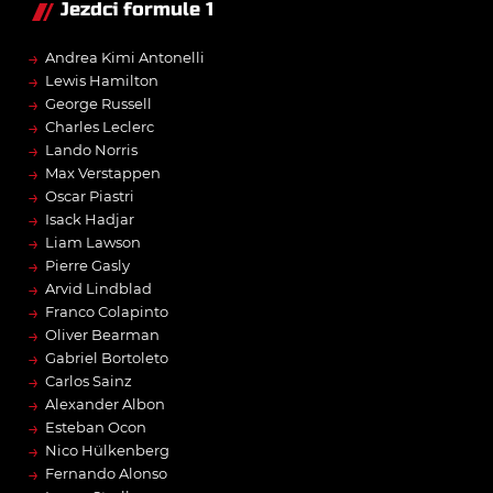
Jezdci formule 1
→
Andrea Kimi Antonelli
→
Lewis Hamilton
→
George Russell
→
Charles Leclerc
→
Lando Norris
→
Max Verstappen
→
Oscar Piastri
→
Isack Hadjar
→
Liam Lawson
→
Pierre Gasly
→
Arvid Lindblad
→
Franco Colapinto
→
Oliver Bearman
→
Gabriel Bortoleto
→
Carlos Sainz
→
Alexander Albon
→
Esteban Ocon
→
Nico Hülkenberg
→
Fernando Alonso