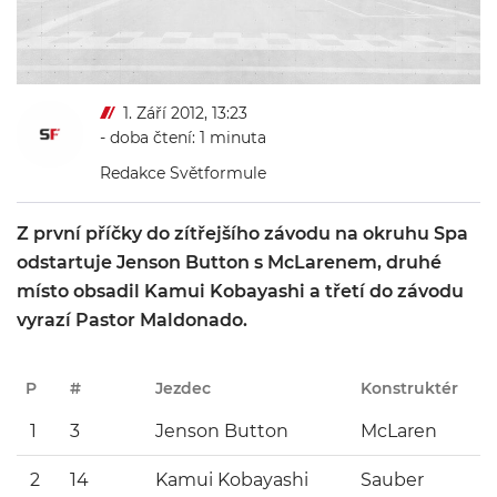
1. Září 2012, 13:23
- doba čtení: 1 minuta
Redakce Světformule
Z první příčky do zítřejšího závodu na okruhu Spa
odstartuje Jenson Button s McLarenem, druhé
místo obsadil Kamui Kobayashi a třetí do závodu
vyrazí Pastor Maldonado.
P
#
Jezdec
Konstruktér
1
3
Jenson Button
McLaren
2
14
Kamui Kobayashi
Sauber