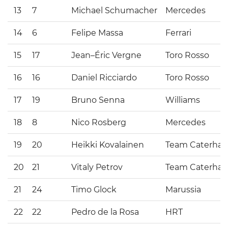
13
7
Michael Schumacher
Mercedes
14
6
Felipe Massa
Ferrari
15
17
Jean–Éric Vergne
Toro Rosso
16
16
Daniel Ricciardo
Toro Rosso
17
19
Bruno Senna
Williams
18
8
Nico Rosberg
Mercedes
19
20
Heikki Kovalainen
Team Caterha
20
21
Vitaly Petrov
Team Caterha
21
24
Timo Glock
Marussia
22
22
Pedro de la Rosa
HRT