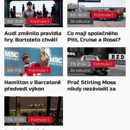
8.8. 18:09
Formule 1
8.8. 18:55
Formule 1
Ze zákulisí
Audi změnilo pravidla
Co mají společného
hry. Bortoleto chválí
Pitt, Cruise a Rossi?
nový tým i jeho
Všichni řídili
mentalitu
monopost F1
7.8. 21:24
Formule 1
8.8. 11:51
Formule 1
Ze zákulisí
Hamilton v Barceloně
Proč Stirling Moss
předvedl výkon
nikdy nezávodil za
pravého šampiona
Ferrariho
7.8. 17:03
Formule 1