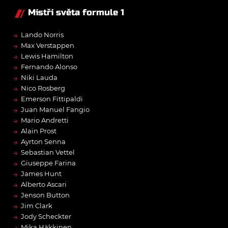
Mistři světa formule 1
→
Lando Norris
→
Max Verstappen
→
Lewis Hamilton
→
Fernando Alonso
→
Niki Lauda
→
Nico Rosberg
→
Emerson Fittipaldi
→
Juan Manuel Fangio
→
Mario Andretti
→
Alain Prost
→
Ayrton Senna
→
Sebastian Vettel
→
Giuseppe Farina
→
James Hunt
→
Alberto Ascari
→
Jenson Button
→
Jim Clark
→
Jody Scheckter
→
Mika Häkkinen