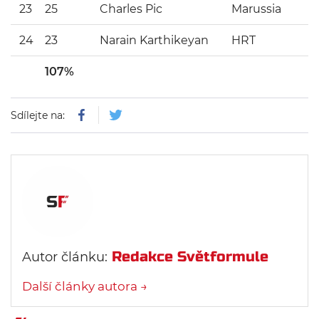
23
25
Charles Pic
Marussia
24
23
Narain Karthikeyan
HRT
107%
Sdílejte na:
Redakce Světformule
Autor článku:
Další články autora →