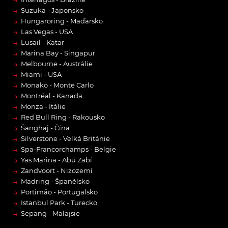
→
→
Suzuka - Japonsko
→
Hungaroring - Maďarsko
→
Las Vegas - USA
→
Lusail - Katar
→
Marina Bay - Singapur
→
Melbourne - Austrálie
→
Miami - USA
→
Monako - Monte Carlo
→
Montréal - Kanada
→
Monza - Itálie
→
Red Bull Ring - Rakousko
→
Šanghaj - Čína
→
Silverstone - Velká Británie
→
Spa-Francorchamps - Belgie
→
Yas Marina - Abú Zabí
→
Zandvoort - Nizozemí
→
Madring - Španělsko
→
Portimão - Portugalsko
→
Istanbul Park - Turecko
→
Sepang - Malajsie