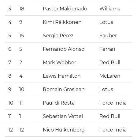
3
18
Pastor Maldonado
Williams
4
9
Kimi Räikkönen
Lotus
5
15
Sergio Pérez
Sauber
6
5
Fernando Alonso
Ferrari
7
2
Mark Webber
Red Bull
8
4
Lewis Hamilton
McLaren
9
10
Romain Grosjean
Lotus
10
11
Paul di Resta
Force India
11
1
Sebastian Vettel
Red Bull
12
12
Nico Hülkenberg
Force India