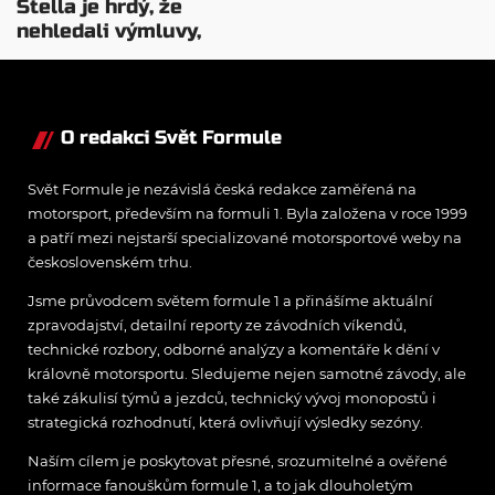
Stella je hrdý, že
nehledali výmluvy,
proč nedokážou
bojovat o titul
O redakci Svět Formule
Svět Formule je nezávislá česká redakce zaměřená na
motorsport, především na formuli 1. Byla založena v roce 1999
a patří mezi nejstarší specializované motorsportové weby na
československém trhu.
Jsme průvodcem světem formule 1 a přinášíme aktuální
zpravodajství, detailní reporty ze závodních víkendů,
technické rozbory, odborné analýzy a komentáře k dění v
královně motorsportu. Sledujeme nejen samotné závody, ale
také zákulisí týmů a jezdců, technický vývoj monopostů i
strategická rozhodnutí, která ovlivňují výsledky sezóny.
Naším cílem je poskytovat přesné, srozumitelné a ověřené
informace fanouškům formule 1, a to jak dlouholetým