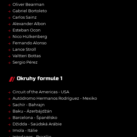
→
Oliver Bearman
→
Gabriel Bortoleto
→
Carlos Sainz
→
Alexander Albon
→
Esteban Ocon
→
Nico Hülkenberg
→
Fernando Alonso
→
Lance Stroll
→
Valtteri Bottas
→
Sergio Pérez
Okruhy formule 1
→
Circuit of the Americas - USA
→
Autódromo Hermanos Rodríguez - Mexiko
→
Sachír - Bahrajn
→
Baku - Ázerbájdžán
→
Barcelona - Španělsko
→
Džidda - Saúdská Arábie
→
Imola - Itálie
Interlagos - Brazílie