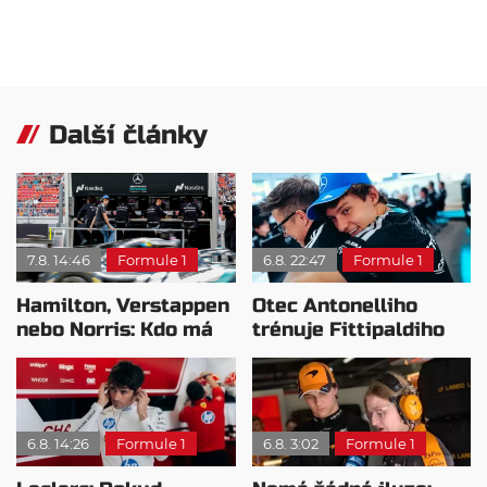
Další články
7.8. 14:46
Formule 1
6.8. 22:47
Formule 1
Hamilton, Verstappen
Otec Antonelliho
nebo Norris: Kdo má
trénuje Fittipaldiho
nejvyšší plat?
syna: Brazilec
vychvaluje lídra
6.8. 14:26
Formule 1
6.8. 3:02
Formule 1