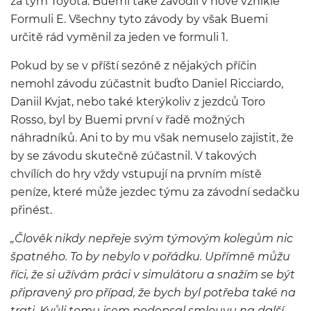
za tým Toyota. Buemi také závodil v nově vzniklé
Formuli E. Všechny tyto závody by však Buemi
určitě rád vyměnil za jeden ve formuli 1.
Pokud by se v příští sezóně z nějakých příčin
nemohl závodu zúčastnit buďto Daniel Ricciardo,
Daniil Kvjat, nebo také kterýkoliv z jezdců Toro
Rosso, byl by Buemi první v řadě možných
náhradníků. Ani to by mu však nemuselo zajistit, že
by se závodu skutečně zúčastnil. V takových
chvílích do hry vždy vstupují na prvním místě
peníze, které může jezdec týmu za závodní sedačku
přinést.
„Člověk nikdy nepřeje svým týmovým kolegům nic
špatného. To by nebylo v pořádku. Upřímně můžu
říci, že si užívám práci v simulátoru a snažím se být
připravený pro případ, že bych byl potřeba také na
trati. Kvůli tomu jsem podepsal smlouvu na další