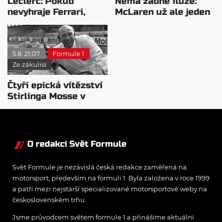
Leclerc: Pokud
Nemá žádné iluze:
nevyhraje Ferrari,
McLaren už ale jeden
přeji titul
návrat ze dna dokázal
Antonellimu
5.8. 21:07
Formule 1
Ze zákulisí
Čtyři epická vítězství
Stirlinga Mosse v
motorsportu
O redakci Svět Formule
Svět Formule je nezávislá česká redakce zaměřená na
motorsport, především na formuli 1. Byla založena v roce 1999
a patří mezi nejstarší specializované motorsportové weby na
československém trhu.
Jsme průvodcem světem formule 1 a přinášíme aktuální