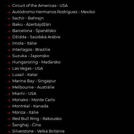
→
Circuit of the Americas - USA
→
Autódromo Hermanos Rodríguez - Mexiko
→
Sachír - Bahrajn
→
Baku - Ázerbájdžán
→
Barcelona - Španělsko
→
Džidda - Saúdská Arábie
→
Imola - Itálie
→
Interlagos - Brazílie
→
Suzuka - Japonsko
→
Hungaroring - Maďarsko
→
Las Vegas - USA
→
Lusail - Katar
→
Marina Bay - Singapur
→
Melbourne - Austrálie
→
Miami - USA
→
Monako - Monte Carlo
→
Montréal - Kanada
→
Monza - Itálie
→
Red Bull Ring - Rakousko
→
Šanghaj - Čína
→
Silverstone - Velká Británie