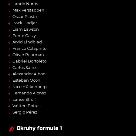
→
Lando Norris
→
Max Verstappen
→
Oscar Piastri
→
Isack Hadjar
→
Liam Lawson
→
Pierre Gasly
→
Arvid Lindblad
→
Franco Colapinto
→
Oliver Bearman
→
Gabriel Bortoleto
→
Carlos Sainz
→
Alexander Albon
→
Esteban Ocon
→
Nico Hülkenberg
→
Fernando Alonso
→
Lance Stroll
→
Valtteri Bottas
→
Sergio Pérez
Okruhy formule 1