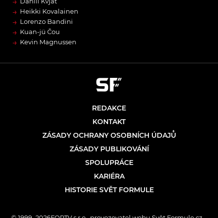
→
Daniil Kvjat
→
Heikki Kovalainen
→
Lorenzo Bandini
→
Kuan-jü Čou
→
Kevin Magnussen
REDAKCE
KONTAKT
ZÁSADY OCHRANY OSOBNÍCH ÚDAJŮ
ZÁSADY PUBLIKOVÁNÍ
SPOLUPRÁCE
KARIÉRA
HISTORIE SVĚT FORMULE
© 1999–2026FORTV s.r.o., provozovatel webu Svět Formule.cz –