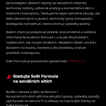
zpravodajství, detailní reporty ze závodních víkendů,
technické rozbory, odborné analýzy a komentáře k dění v
královně motorsportu. Sledujeme nejen samotné závody, ale
také zákulisí týmů a jezdců, technický vývoj monopostů i
strategická rozhodnutí, která ovlivňují výsledky sezóny.
Naším cílem je poskytovat přesné, srozumitelné a ověřené
informace fanouškům formule 1, a to jak dlouholetým
nadšencům, tak novým divákům. Redakční obsah vzniká s
důrazem na kvalitu, kontext a dlouhodobou znalost
prostředí motorsportu.
Svět Formule je provozován společností
FORTV s.r.o.
Sledujte Svět Formule
na sociálních sítích
Buďte v obraze o dění ve formuli 1.
Na sociálních sítích sdílíme aktuální zprávy, výsledky závodů,
zajímavosti ze zákulisí F1 a odkazy na nejnovější články ze
Světa Formule.