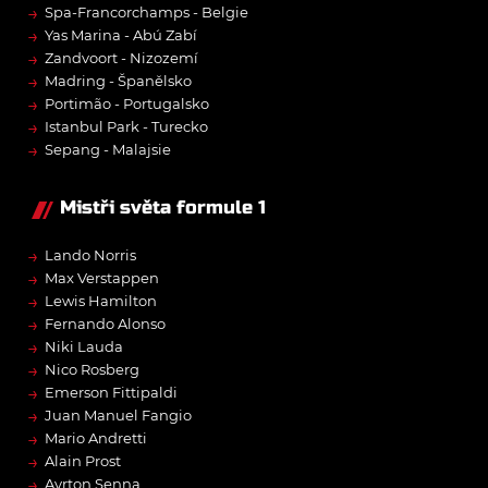
→
Spa-Francorchamps - Belgie
→
Yas Marina - Abú Zabí
→
Zandvoort - Nizozemí
→
Madring - Španělsko
→
Portimão - Portugalsko
→
Istanbul Park - Turecko
→
Sepang - Malajsie
Mistři světa formule 1
→
Lando Norris
→
Max Verstappen
→
Lewis Hamilton
→
Fernando Alonso
→
Niki Lauda
→
Nico Rosberg
→
Emerson Fittipaldi
→
Juan Manuel Fangio
→
Mario Andretti
→
Alain Prost
→
Ayrton Senna