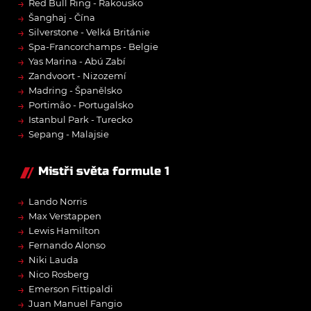
→
Red Bull Ring - Rakousko
→
Šanghaj - Čína
→
Silverstone - Velká Británie
→
Spa-Francorchamps - Belgie
→
Yas Marina - Abú Zabí
→
Zandvoort - Nizozemí
→
Madring - Španělsko
→
Portimão - Portugalsko
→
Istanbul Park - Turecko
→
Sepang - Malajsie
Mistři světa formule 1
→
Lando Norris
→
Max Verstappen
→
Lewis Hamilton
→
Fernando Alonso
→
Niki Lauda
→
Nico Rosberg
→
Emerson Fittipaldi
→
Juan Manuel Fangio