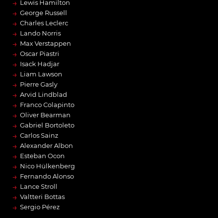
→
Lewis Hamilton
→
George Russell
→
Charles Leclerc
→
Lando Norris
→
Max Verstappen
→
Oscar Piastri
→
Isack Hadjar
→
Liam Lawson
→
Pierre Gasly
→
Arvid Lindblad
→
Franco Colapinto
→
Oliver Bearman
→
Gabriel Bortoleto
→
Carlos Sainz
→
Alexander Albon
→
Esteban Ocon
→
Nico Hülkenberg
→
Fernando Alonso
→
Lance Stroll
→
Valtteri Bottas
→
Sergio Pérez