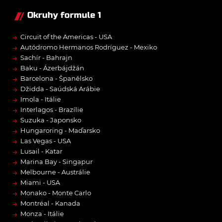
Okruhy formule 1
→
Circuit of the Americas - USA
→
Autódromo Hermanos Rodríguez - Mexiko
→
Sachír - Bahrajn
→
Baku - Ázerbájdžán
→
Barcelona - Španělsko
→
Džidda - Saúdská Arábie
→
Imola - Itálie
→
Interlagos - Brazílie
→
Suzuka - Japonsko
→
Hungaroring - Maďarsko
→
Las Vegas - USA
→
Lusail - Katar
→
Marina Bay - Singapur
→
Melbourne - Austrálie
→
Miami - USA
→
Monako - Monte Carlo
→
Montréal - Kanada
→
Monza - Itálie