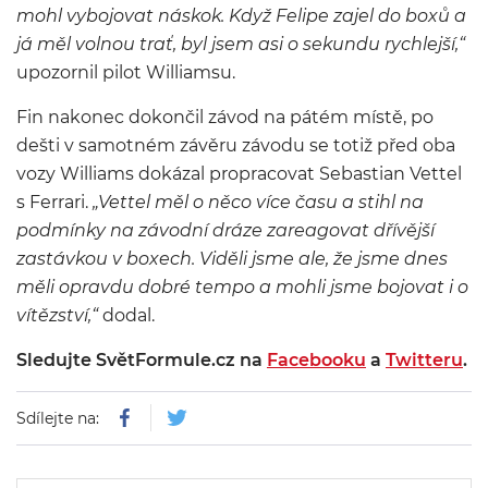
mohl vybojovat náskok. Když Felipe zajel do boxů a
já měl volnou trať, byl jsem asi o sekundu rychlejší,“
upozornil pilot Williamsu.
Fin nakonec dokončil závod na pátém místě, po
dešti v samotném závěru závodu se totiž před oba
vozy Williams dokázal propracovat Sebastian Vettel
s Ferrari.
„Vettel měl o něco více času a stihl na
podmínky na závodní dráze zareagovat dřívější
zastávkou v boxech. Viděli jsme ale, že jsme dnes
měli opravdu dobré tempo a mohli jsme bojovat i o
vítězství,“
dodal.
Sledujte SvětFormule.cz na
Facebooku
a
Twitteru
.
Sdílejte na: