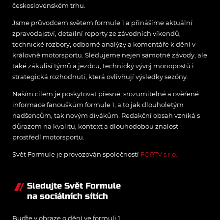
československém trhu.
Jsme průvodcem světem formule 1 a přinášíme aktuální
zpravodajství, detailní reporty ze závodních víkendů,
technické rozbory, odborné analýzy a komentáře k dění v
královně motorsportu. Sledujeme nejen samotné závody, ale
také zákulisí týmů a jezdců, technický vývoj monopostů i
strategická rozhodnutí, která ovlivňují výsledky sezóny.
Naším cílem je poskytovat přesné, srozumitelné a ověřené
informace fanouškům formule 1, a to jak dlouholetým
nadšencům, tak novým divákům. Redakční obsah vzniká s
důrazem na kvalitu, kontext a dlouhodobou znalost
prostředí motorsportu.
Svět Formule je provozován společností
FORTV s.r.o.
Sledujte Svět Formule
na sociálních sítích
Buďte v obraze o dění ve formuli 1.