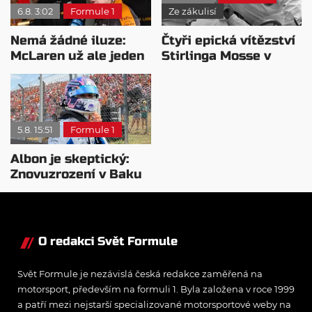
6.8. 3:02
Formule 1
Ze zákulisí
Nemá žádné iluze:
Čtyři epická vítězství
McLaren už ale jeden
Stirlinga Mosse v
návrat ze dna dokázal
motorsportu
5.8. 15:51
Formule 1
Albon je skeptický:
Znovuzrození v Baku
nepovažuje za reálne
O redakci Svět Formule
Svět Formule je nezávislá česká redakce zaměřená na
motorsport, především na formuli 1. Byla založena v roce 1999
a patří mezi nejstarší specializované motorsportové weby na