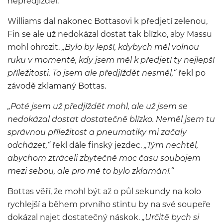
nepředjížděl.
Williams dal nakonec Bottasovi k předjetí zelenou,
Fin se ale už nedokázal dostat tak blízko, aby Massu
mohl ohrozit.
„Bylo by lepší, kdybych měl volnou
ruku v momentě, kdy jsem měl k předjetí ty nejlepší
příležitosti. To jsem ale předjíždět nesměl,“
řekl po
závodě zklamaný Bottas.
„Poté jsem už předjíždět mohl, ale už jsem se
nedokázal dostat dostatečně blízko. Neměl jsem tu
správnou příležitost a pneumatiky mi začaly
odcházet,“
řekl dále finský jezdec.
„Tým nechtěl,
abychom ztráceli zbytečně moc času soubojem
mezi sebou, ale pro mě to bylo zklamání.“
Bottas věří, že mohl být až o půl sekundy na kolo
rychlejší a během prvního stintu by na své soupeře
dokázal najet dostatečný náskok.
„Určitě bych si