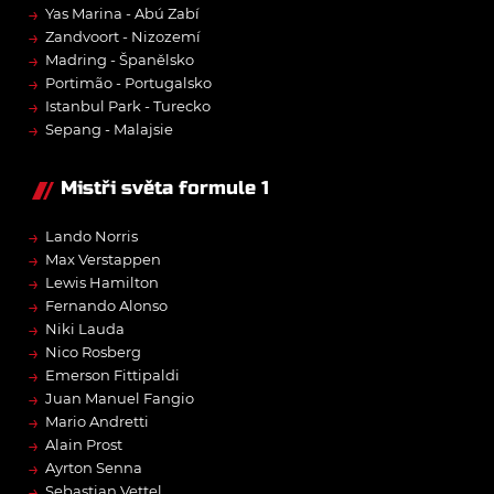
→
Yas Marina - Abú Zabí
→
Zandvoort - Nizozemí
→
Madring - Španělsko
→
Portimão - Portugalsko
→
Istanbul Park - Turecko
→
Sepang - Malajsie
Mistři světa formule 1
→
Lando Norris
→
Max Verstappen
→
Lewis Hamilton
→
Fernando Alonso
→
Niki Lauda
→
Nico Rosberg
→
Emerson Fittipaldi
→
Juan Manuel Fangio
→
Mario Andretti
→
Alain Prost
→
Ayrton Senna
→
Sebastian Vettel