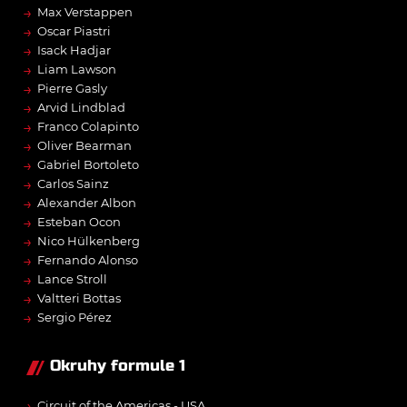
→
Max Verstappen
→
Oscar Piastri
→
Isack Hadjar
→
Liam Lawson
→
Pierre Gasly
→
Arvid Lindblad
→
Franco Colapinto
→
Oliver Bearman
→
Gabriel Bortoleto
→
Carlos Sainz
→
Alexander Albon
→
Esteban Ocon
→
Nico Hülkenberg
→
Fernando Alonso
→
Lance Stroll
→
Valtteri Bottas
→
Sergio Pérez
Okruhy formule 1
→
Circuit of the Americas - USA