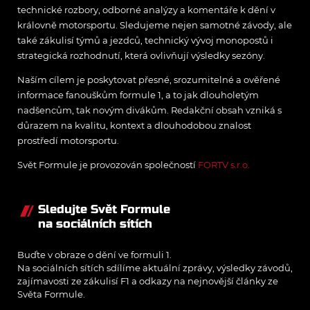
technické rozbory, odborné analýzy a komentáře k dění v
královně motorsportu. Sledujeme nejen samotné závody, ale
také zákulisí týmů a jezdců, technický vývoj monopostů i
strategická rozhodnutí, která ovlivňují výsledky sezóny.
Naším cílem je poskytovat přesné, srozumitelné a ověřené
informace fanouškům formule 1, a to jak dlouholetým
nadšencům, tak novým divákům. Redakční obsah vzniká s
důrazem na kvalitu, kontext a dlouhodobou znalost
prostředí motorsportu.
Svět Formule je provozován společností
FORTV s.r.o.
Sledujte Svět Formule
na sociálních sítích
Buďte v obraze o dění ve formuli 1.
Na sociálních sítích sdílíme aktuální zprávy, výsledky závodů,
zajímavosti ze zákulisí F1 a odkazy na nejnovější články ze
Světa Formule.