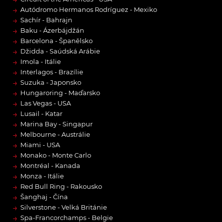
→
Autódromo Hermanos Rodríguez - Mexiko
→
Sachír - Bahrajn
→
Baku - Ázerbájdžán
→
Barcelona - Španělsko
→
Džidda - Saúdská Arábie
→
Imola - Itálie
→
Interlagos - Brazílie
→
Suzuka - Japonsko
→
Hungaroring - Maďarsko
→
Las Vegas - USA
→
Lusail - Katar
→
Marina Bay - Singapur
→
Melbourne - Austrálie
→
Miami - USA
→
Monako - Monte Carlo
→
Montréal - Kanada
→
Monza - Itálie
→
Red Bull Ring - Rakousko
→
Šanghaj - Čína
→
Silverstone - Velká Británie
→
Spa-Francorchamps - Belgie