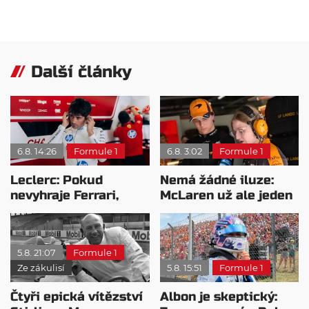
Další články
6.8. 14:26
Formule 1
6.8. 3:02
Formule 1
Leclerc: Pokud
Nemá žádné iluze:
nevyhraje Ferrari,
McLaren už ale jeden
přeji titul
návrat ze dna dokázal
Antonellimu
5.8. 21:07
Formule 1
Ze zákulisí
5.8. 15:51
Formule 1
Čtyři epická vítězství
Albon je skeptický: