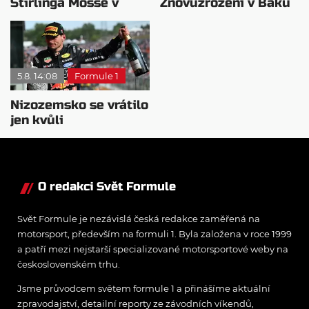
Stirlinga Mosse v
Znovuzrození v Baku
motorsportu
nepovažuje za reálne
5.8. 14:08
Formule 1
Nizozemsko se vrátilo
jen kvůli
Verstappenovi, říká
Ecclestone
O redakci Svět Formule
Svět Formule je nezávislá česká redakce zaměřená na
motorsport, především na formuli 1. Byla založena v roce 1999
a patří mezi nejstarší specializované motorsportové weby na
československém trhu.
Jsme průvodcem světem formule 1 a přinášíme aktuální
zpravodajství, detailní reporty ze závodních víkendů,